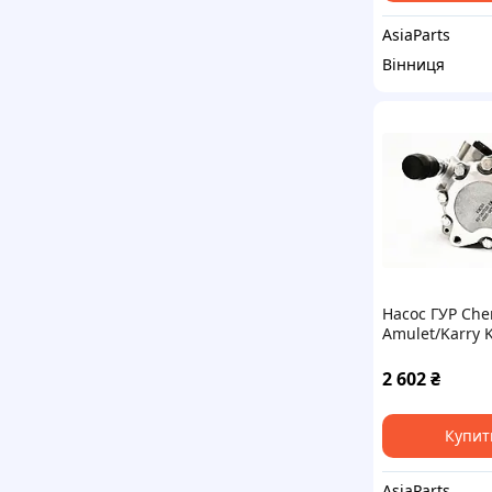
AsiaParts
Вінниця
Насос ГУР Che
Amulet/Karry 
2 602
₴
Купит
AsiaParts