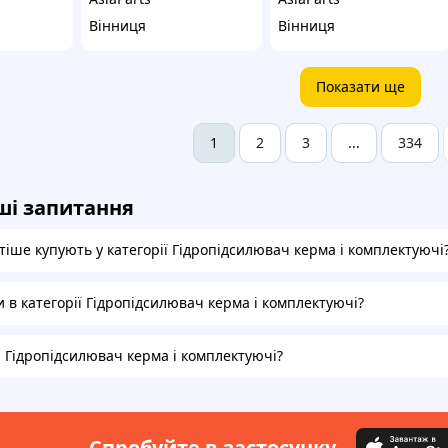
Вінниця
Вінниця
Показати ще
2
3
334
1
...
ші запитання
іше купують у категорії Гідропідсилювач керма і комплектуючі
и в категорії Гідропідсилювач керма і комплектуючі?
а Гідропідсилювач керма і комплектуючі?
Спробуйте в застосунку