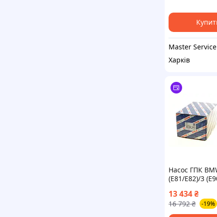
60520, 443100
Купит
Master Service
Харків
Насос ГПК BM
(E81/E82)/3 (E9
(E84) 1.6/2.0 0
13 434
₴
(N43/N46/N45)
16 792
₴
-19%