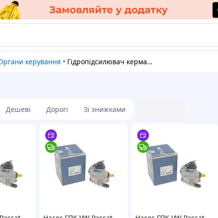
Органи керування
•
Гідропідсилювач керма і комплектуючі
Дешеві
Дорогі
Зі знижками
Passat
Насос ГПК VW Passat
Насос ГПК VW Passat