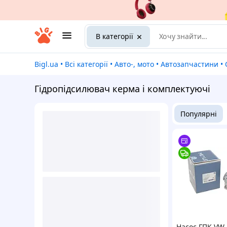
В категорії
Bigl.ua
•
Всі категорії
•
Авто-, мото
•
Автозапчастини
•
Гідропідсилювач керма і комплектуючі
Популярні
Насос ГПК VW 