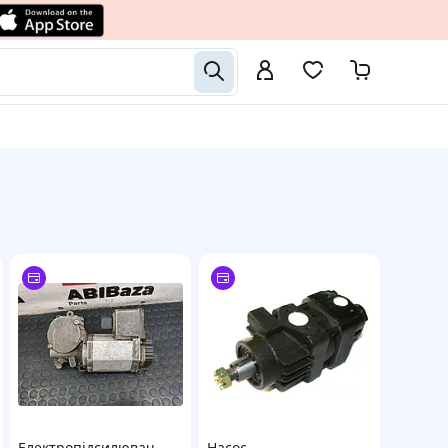
Електропідсилювач
Насос