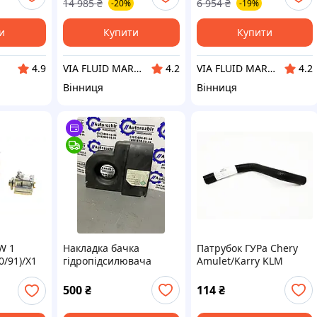
14 985
₴
6 954
₴
-20%
-19%
C090)
(W140)
и
Купити
Купити
VIA FLUID MARKET
VIA FLUID MARKET
4.9
4.2
4.2
Вінниця
Вінниця
W 1
Накладка бачка
Патрубок ГУРа Chery
0/91)/X1
гідропідсилювача
Amulet/Karry KLM
4-15
Passat B5 (3b0422569a)
500
₴
114
₴