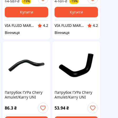
14 587
₴
4 101
₴
-19%
-19%
Купити
Купити
VIA FLUID MARKET
VIA FLUID MARKET
4.2
4.2
Вінниця
Вінниця
Патрубок ГУРа Chery
Патрубок ГУРа Chery
Amulet/Karry UNI
Amulet/Karry UNI
(Ukraine)
(Ukraine)
86.3
₴
53.94
₴