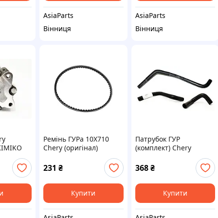
AsiaParts
AsiaParts
Вінниця
Вінниця
ry
Ремінь ГУРа 10X710
Патрубок ГУР
KIMIKO
Chery (оригінал)
(комплект) Chery
Amulet KLM
231
₴
368
₴
и
Купити
Купити
AsiaParts
AsiaParts