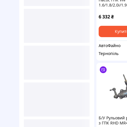
1.6/1.8/2.0i/1.
05 114 631 00
6 332
₴
Купит
АвтоФайно
Тернопіль
Б/У Рульовий 
з ГПК RHD MR