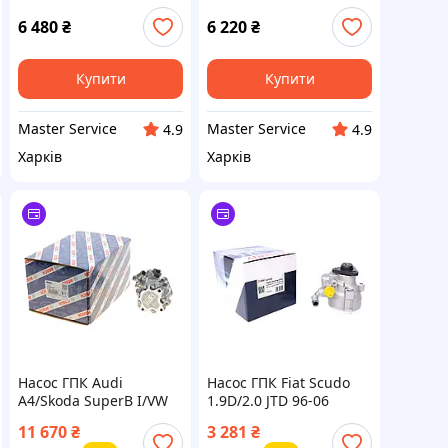
00-07, Volvo S60 00-09
(30665099, 8251957,
6 480
₴
6 220
₴
8603782, 36050558
Купити
Купити
Master Service
Master Service
4.9
4.9
Харків
Харків
Насос ГПК Audi
Насос ГПК Fiat Scudo
A4/Skoda SuperB I/VW
1.9D/2.0 JTD 96-06
Passat 1.9/2.0TDI 95-08
SOLGY
11 670
₴
3 281
₴