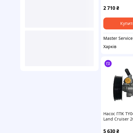
Mitsubishi Paj
99-09
2 710
₴
Купит
Master Service
Харків
Насос ГПК TY0
Land Cruiser 2
Lexus LX570 0
(44310-60490, 
5 630
₴