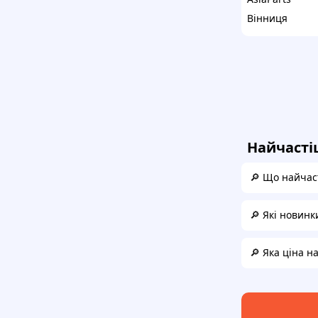
Вінниця
Найчасті
🔎 Що найчаст
🔎 Які новинк
🔎 Яка ціна н