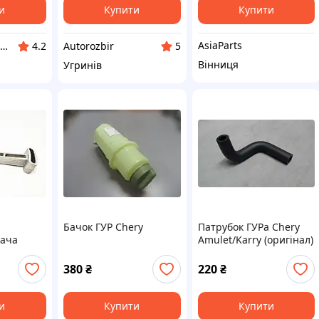
и
Купити
Купити
AsiaParts
VIA FLUID MARKET
Autorozbir
4.2
5
Вінниця
Угринів
Бачок ГУР Chery
Патрубок ГУРа Chery
вача
Amulet/Karry (оригінал)
 KLM
380
₴
220
₴
и
Купити
Купити