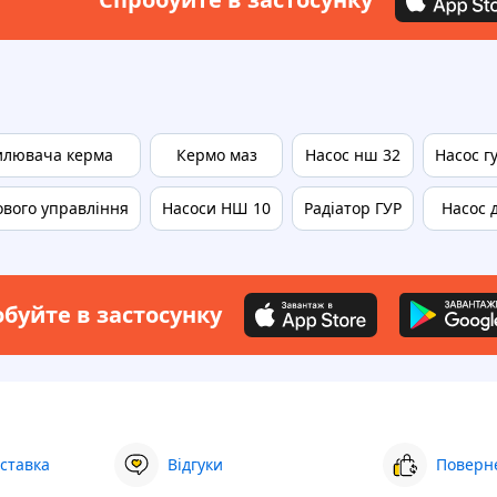
силювача керма
Кермо маз
Насос нш 32
Насос г
ового управління
Насоси НШ 10
Радіатор ГУР
Насос 
буйте в застосунку
ставка
Відгуки
Поверне