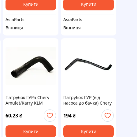
Купити
Купити
AsiaParts
AsiaParts
Вінниця
Вінниця
Патрубок ГУРа Chery
Патрубок ГУР (від
Amulet/Karry KLM
насоса до бачка) Chery
Amulet KLM
60.23
₴
194
₴
Купити
Купити