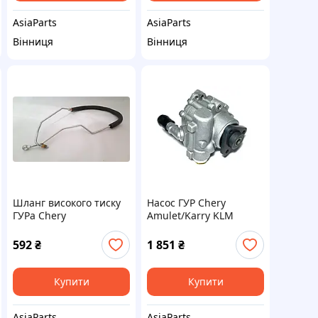
AsiaParts
AsiaParts
Вінниця
Вінниця
Шланг високого тиску
Насос ГУР Chery
ГУРа Chery
Amulet/Karry KLM
Amulet/Karry KLM
592
₴
1 851
₴
Купити
Купити
AsiaParts
AsiaParts