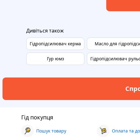
Дивіться також
Гідропідсилювач керма
Масло для гідропід
Гур юмз
Гідропідсилювач руль
Спро
Гід покупця
Пошук товару
Оплата та до