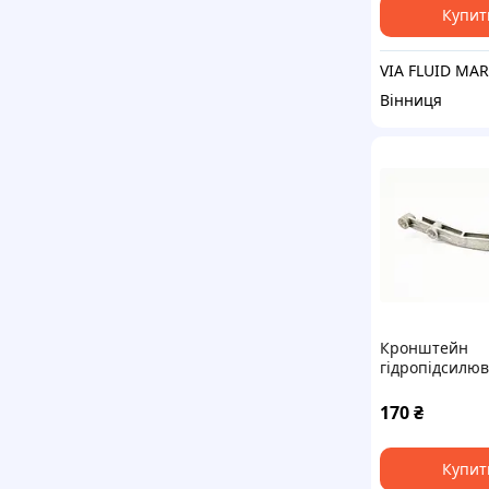
Купит
Вінниця
Кронштейн
гідропідсилю
(лапка) Chery
170
₴
Купит