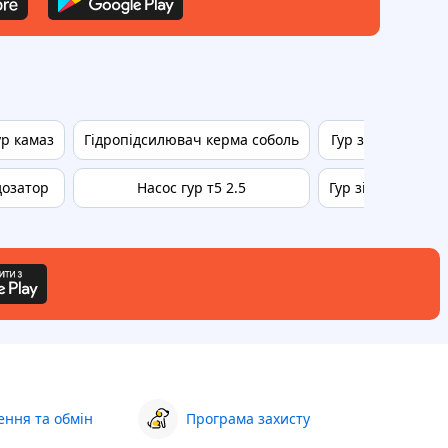
ур камаз
Гідропідсилювач керма соболь
Гур зіболь
На
дозатор
Насос гур т5 2.5
Гур зіл 130
ння та обмін
Програма захисту