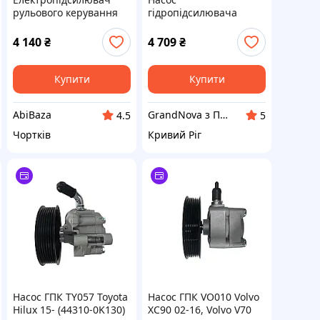
рульового керування
гідропідсилювача
для Volkswagen Golf 5,
керма без бачка
Passat B6, Touran,
КрАЗ-256, -255, -6510,
4 140
₴
4 709
₴
Caddy, Skoda Octavia A5
УРАЛ, ЗІЛ (в-во S.I.L.A.
1K1909144G
AC) 256Б-3407199-01
Купити
Купити
AbiBaza
GrandNova з ПДВ
4.5
5
Чортків
Кривий Ріг
Насос ГПК TY057 Toyota
Насос ГПК VO010 Volvo
Hilux 15- (44310-0K130)
XC90 02-16, Volvo V70