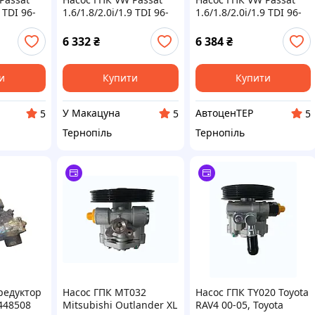
9 TDI 96-
1.6/1.8/2.0i/1.9 TDI 96-
1.6/1.8/2.0i/1.9 TDI 96-
06
05 114 631 0006TD
05 114 631 0006TD
6 332
₴
6 384
₴
и
Купити
Купити
У Макацуна
АвтоценТЕР
5
5
5
Тернопіль
Тернопіль
редуктор
Насос ГПК MT032
Насос ГПК TY020 Toyota
448508
Mitsubishi Outlander XL
RAV4 00-05, Toyota