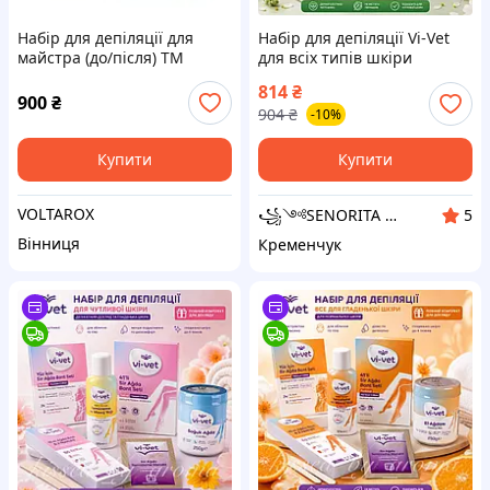
Набір для депіляції для
Набір для депіляції Vi-Vet
майстра (до/після) ТМ
для всіх типів шкіри
SkinLoveSpa
814
₴
900
₴
904
₴
-10%
Купити
Купити
VOLTAROX
꧁༺SENORITA ༻꧂
5
Вінниця
Кременчук