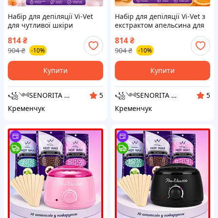
Набір для депіляції Vi-Vet
Набір для депіляції Vi-Vet з
для чутливої шкіри
екстрактом апельсина для
нормальної шкіри
814
₴
814
₴
904
₴
904
₴
-10%
-10%
Купити
Купити
꧁༺SENORITA ༻꧂
꧁༺SENORITA ༻꧂
5
5
Кременчук
Кременчук