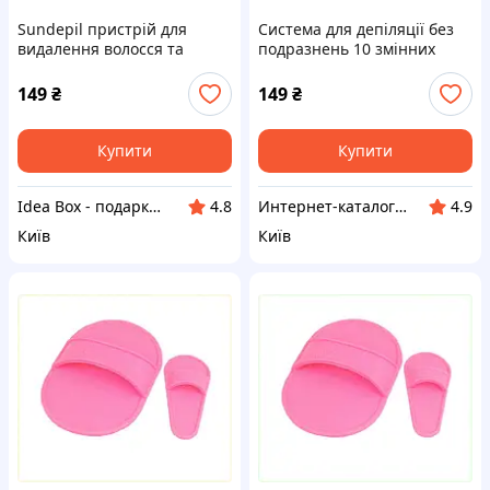
Sundepil пристрій для
Система для депіляції без
видалення волосся та
подразнень 10 змінних
ороговілих клітин,
дисків 820200THH9
82B0200X9
149
₴
149
₴
Купити
Купити
Idea Box - подарки для всей семьи
Интер​нет-ка​т​ал​​ог ски​​д​ок "МОДНИК"
4.8
4.9
Київ
Київ