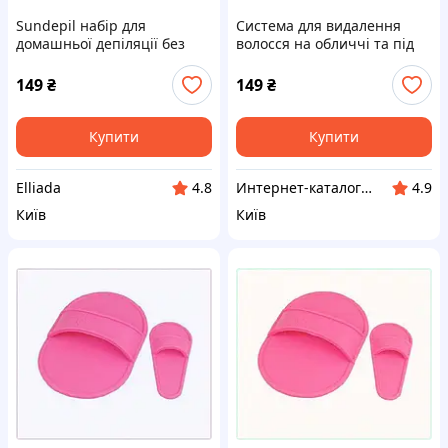
Sundepil набір для
Система для видалення
домашньої депіляції без
волосся на обличчі та під
використання воску,
пахвами 82X0200KT9
T82H02009
149
₴
149
₴
Купити
Купити
Elliada
Инт​е​​рн​ет-кат​алог ск​​идок "KIEVSALES.COM"
4.8
4.9
Київ
Київ