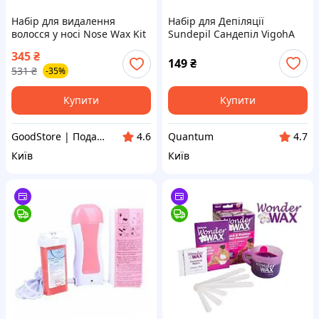
Набір для видалення
Набір для Депіляції
волосся у носі Nose Wax Kit
Sundepil Сандепіл VigohA
Liddy - оригінал
8202T0KA09
345
₴
149
₴
531
₴
-35%
Купити
Купити
GoodStore | Подарунки, Товари для дому та работи
Quantum
4.6
4.7
Київ
Київ