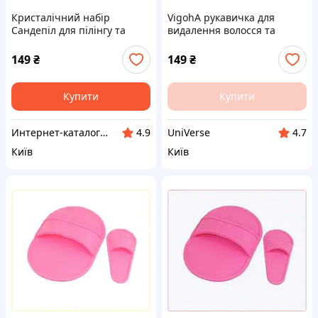
Кристалічний набір
VigohA рукавичка для
Сандепіл для пілінгу та
видалення волосся та
депіляції тіла 820200C9H
врослого коріння
82K02009X
149
₴
149
₴
Купити
Купити
Интерн​ет-кат​а​л​ог ск​​и​до​к "GALANTI"
UniVerse
4.9
4.7
Київ
Київ