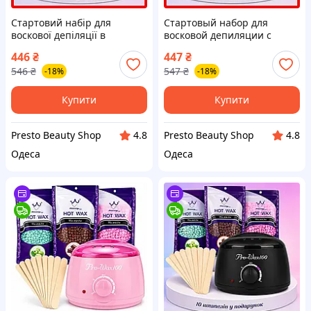
Стартовий набір для
Стартовый набор для
воскової депіляції в
восковой депиляции с
домашніх умовах 5в1,
пленочным воском konsung
446
₴
447
₴
воскоплав Pro-Wax 100, віск
300г, воскоплавом 100Вт
546
₴
547
₴
-18%
-18%
у гранулах, шпателі
400г, шпатели 10шт
Купити
Купити
Presto Beauty Shop
Presto Beauty Shop
4.8
4.8
Одеса
Одеса