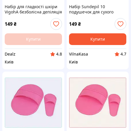
Набір для гладкості шкіри
Набір Sundepil 10
VigohA безболісна депіляція
подушечок для сухого
вдома 82020AT09
видалення волосся,
KA8202009
149
₴
149
₴
Купити
Купити
Dealz
VilnaKasa
4.8
4.7
Київ
Київ