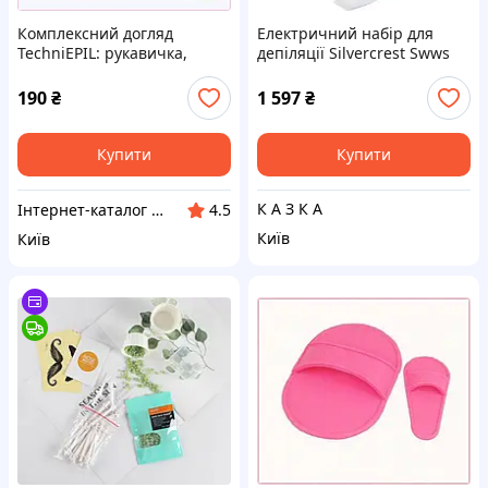
Комплексний догляд
Електричний набір для
TechniEPIL: рукавичка,
депіляції Silvercrest Swws
лосьйон та щітка
240 C1
2AK551854
190
₴
1 597
₴
Купити
Купити
К А З К А
Інтернет-каталог знижок Техно ECO
4.5
Київ
Київ