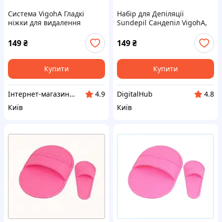
Система VigohA Гладкі
Набір для Депіляції
ніжки для видалення
Sundepil Сандепіл VigohA,
небажаного волосся,
8B2020KK09
82020BX09
149
₴
149
₴
Купити
Купити
Інтернет-магазин NeonLemon
DigitalHub
4.9
4.8
Київ
Київ