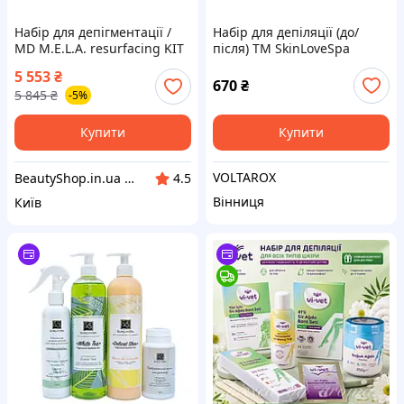
Набір для депігментації /
Набір для депіляції (до/
MD M.E.L.A. resurfacing KIT
після) ТМ SkinLoveSpa
pHformula
5 553
₴
670
₴
5 845
₴
-5%
Купити
Купити
VOLTAROX
BeautyShop.in.ua - інтернет-магазин з продажу матеріалів краси, Телеграм @Beautyshopinua
4.5
Вінниця
Київ