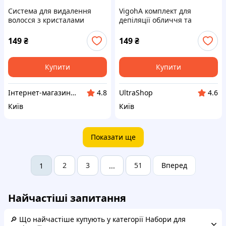
Система для видалення
VigohA комплект для
волосся з кристалами
депіляції обличчя та
Сандепіл рожева,
корекції брів, 8202TMT009
8202A009P
149
₴
149
₴
Купити
Купити
Інтернет-магазин RedShift.com.ua
UltraShop
4.8
4.6
Київ
Київ
Показати ще
2
3
51
Вперед
1
...
Найчастіші запитання
🔎 Що найчастіше купують у категорії Набори для