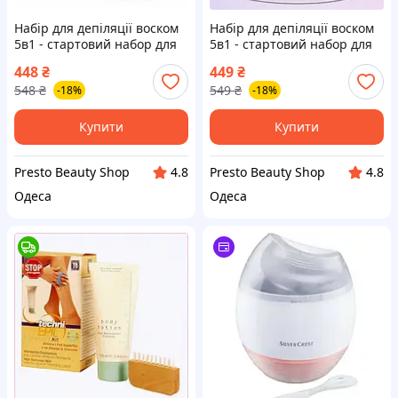
Набір для депіляції воском
Набір для депіляції воском
5в1 - стартовий набор для
5в1 - стартовий набор для
воскової депіляції з
видалення волосся з
448
₴
449
₴
воскоплавом Pro-Wax 100W
воскоплавом Pro-Wax 100W
548
₴
549
₴
-18%
-18%
,віск 300 г + 10 шпателів
та віском 300 г + 10
шпателів
Купити
Купити
Presto Beauty Shop
Presto Beauty Shop
4.8
4.8
Одеса
Одеса