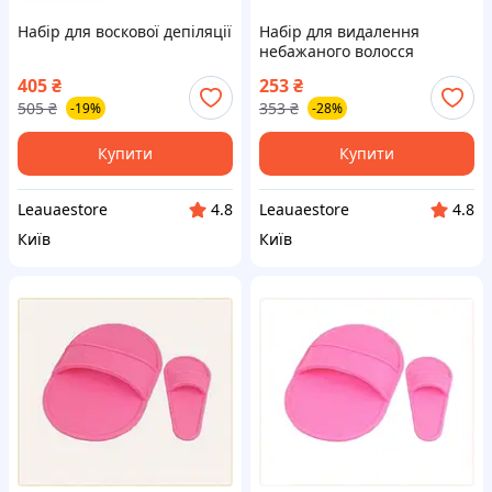
Набір для воскової депіляції
Набір для видалення
небажаного волосся
Wonder Wax набір для
405
₴
253
₴
депіляції
505
₴
353
₴
-19%
-28%
Купити
Купити
Leauaestore
Leauaestore
4.8
4.8
Київ
Київ