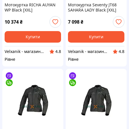
Мотокуртка RICHA AUYAN
Мотокуртка Seventy JT68
WP Black [XXL]
SAHARA LADY Black [XXL]
10 374
₴
7 098
₴
Купити
Купити
Velxanik - магазин мототехніки, велотоварів, с/г техніки, аксесуарів та запчастин
Velxanik - магазин мототехніки, велотоварів, с/г техніки, аксесуарів та запчастин
4.8
4.8
Рівне
Рівне