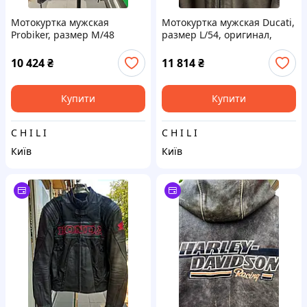
Мотокуртка мужская
Мотокуртка мужская Ducati,
Probiker, размер M/48
размер L/54, оригинал,
кожа
10 424
₴
11 814
₴
Купити
Купити
C H I L I
C H I L I
Київ
Київ