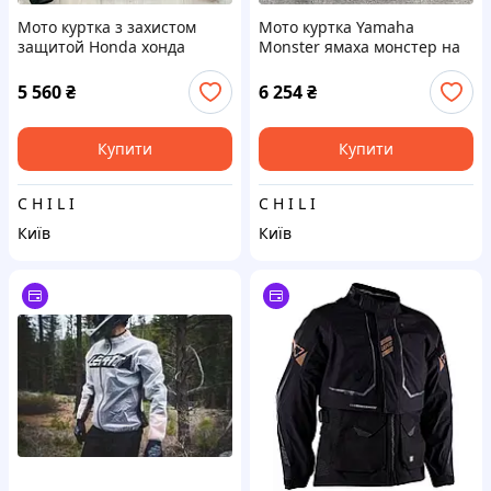
Мото куртка з захистом
Мото куртка Yamaha
защитой Honda хонда
Monster ямаха монстер на
байкер
мотоцикл захист
5 560
₴
6 254
₴
Купити
Купити
C H I L I
C H I L I
Київ
Київ