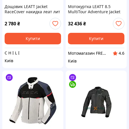
Дощовик LEATT Jacket
Мотокуртка LEATT 8.5
RaceCover накидка леат лит
MultiTour Adventure Jacket
Stealth 3XL
2 780
₴
32 436
₴
Купити
Купити
C H I L I
Мотомагазин FREERIDER
4.6
Київ
Київ