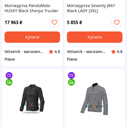
Мотокуртка PandoMoto
Мотокуртка Seventy JR67
HUSKY Black Sherpa Trucker
Black LADY [XXL]
Jacket [XS]
17 963
₴
5 855
₴
Купити
Купити
Velxanik - магазин мототехніки, велотоварів, с/г техніки, аксесуарів та запчастин
Velxanik - магазин мототехніки, велотоварів, с/г техніки, аксесуарів та запчастин
4.8
4.8
Рівне
Рівне