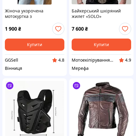
Жіноча укорочена
Байкерський шкіряний
мотокуртка з
жилет «SOLO»
асиметричним кроєм
1 900
₴
7 600
₴
Купити
Купити
GGSell
Мотоекіпірування та мотоаксесуари "МОТОРУБІК"
4.8
4.9
Вінниця
Мерефа