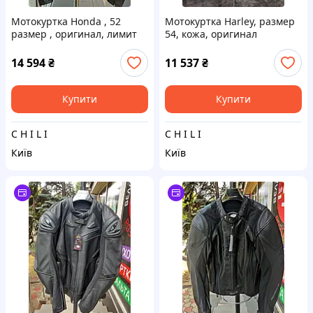
Мотокуртка Honda , 52
Мотокуртка Harley, размер
размер , оригинал, лимит
54, кожа, оригинал
14 594
₴
11 537
₴
Купити
Купити
C H I L I
C H I L I
Київ
Київ