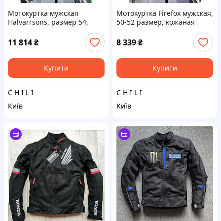
Мотокуртка мужская
Мотокуртка Firefox мужская,
Halvarrsons, размер 54,
50-52 размер, кожаная
кожаная
11 814
₴
8 339
₴
Купити
Купити
C H I L I
C H I L I
Київ
Київ