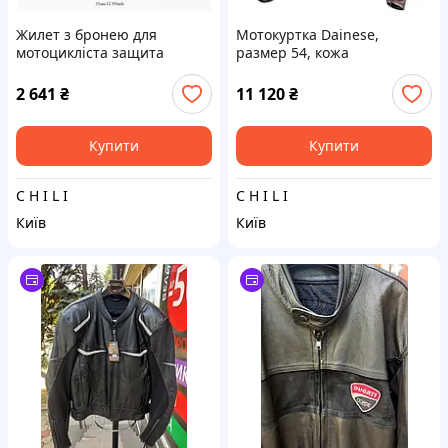
Жилет з бронею для
Мотокуртка Dainese,
мотоцикліста защита
размер 54, кожа
туловища спины мото
черепаха
2 641
₴
11 120
₴
Купити
Купити
C H I L I
C H I L I
Київ
Київ