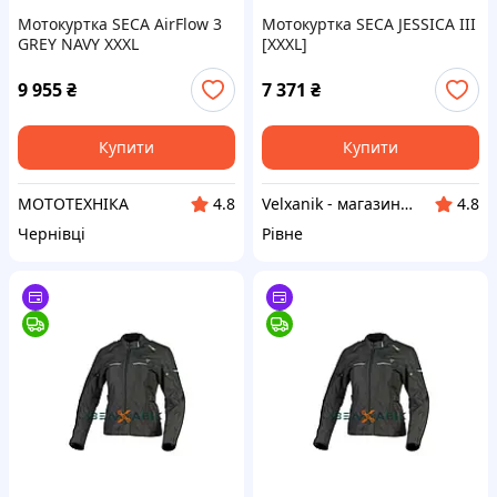
Мотокуртка SECA AirFlow 3
Мотокуртка SECA JESSICA III
GREY NAVY XXXL
[XXXL]
9 955
₴
7 371
₴
Купити
Купити
МОТОТЕХНІКА
Velxanik - магазин мототехніки, велотоварів, с/г техніки, аксесуарів та запчастин
4.8
4.8
Чернівці
Рівне