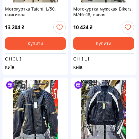
Мотокуртка Taichi, L/50,
Мотокуртка мужская Bikers,
оригинал
М/46-48, новая
13 204
₴
10 424
₴
Купити
Купити
C H I L I
C H I L I
Київ
Київ