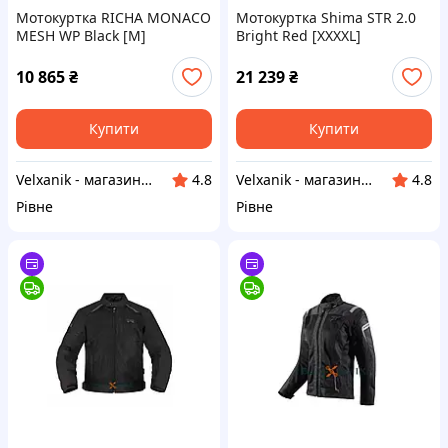
Мотокуртка RICHA MONACO
Мотокуртка Shima STR 2.0
MESH WP Black [M]
Bright Red [XXXXL]
10 865
₴
21 239
₴
Купити
Купити
Velxanik - магазин мототехніки, велотоварів, с/г техніки, аксесуарів та запчастин
Velxanik - магазин мототехніки, велотоварів, с/г техніки, аксесуарів та запчастин
4.8
4.8
Рівне
Рівне