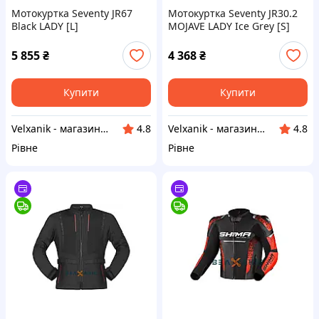
Мотокуртка Seventy JR67
Мотокуртка Seventy JR30.2
Black LADY [L]
MOJAVE LADY Ice Grey [S]
5 855
₴
4 368
₴
Купити
Купити
Velxanik - магазин мототехніки, велотоварів, с/г техніки, аксесуарів та запчастин
Velxanik - магазин мототехніки, велотоварів, с/г техніки, аксесуарів та запчастин
4.8
4.8
Рівне
Рівне