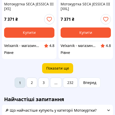
Мотокуртка SECA JESSICA III
Мотокуртка SECA JESSICA III
[XS]
[XXL]
7 371
₴
7 371
₴
Купити
Купити
Velxanik - магазин мототехніки, велотоварів, с/г техніки, аксесуарів та запчастин
Velxanik - магазин мототехніки, велотоварів, с/г техніки, аксесуарів та запчастин
4.8
4.8
Рівне
Рівне
Показати ще
2
3
232
Вперед
1
...
Найчастіші запитання
🔎 Що найчастіше купують у категорії Мотокуртки?