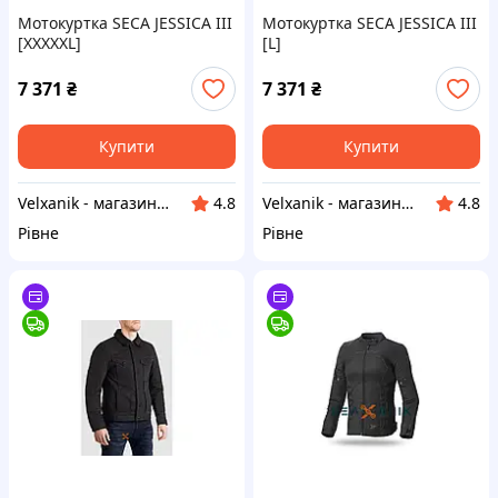
Мотокуртка SECA JESSICA III
Мотокуртка SECA JESSICA III
[XXXXXL]
[L]
7 371
₴
7 371
₴
Купити
Купити
Velxanik - магазин мототехніки, велотоварів, с/г техніки, аксесуарів та запчастин
Velxanik - магазин мототехніки, велотоварів, с/г техніки, аксесуарів та запчастин
4.8
4.8
Рівне
Рівне