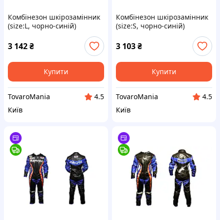
Комбінезон шкірозамінник
Комбінезон шкірозамінник
(size:L, чорно-синій)
(size:S, чорно-синій)
ALPINESTARS, TM-O-35
ALPINESTARS, TM-O-664
3 142
₴
3 103
₴
Купити
Купити
TovaroMania
TovaroMania
4.5
4.5
Київ
Київ