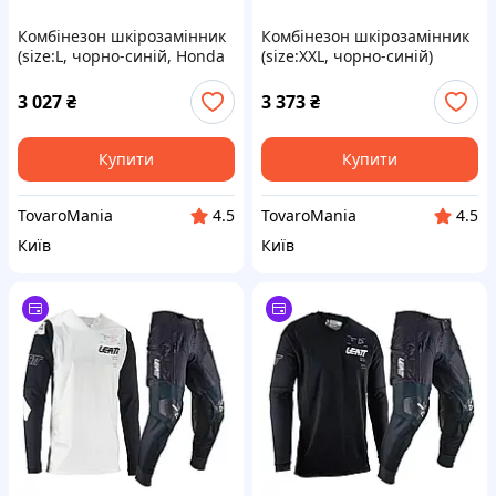
Комбінезон шкірозамінник
Комбінезон шкірозамінник
(size:L, чорно-синій, Honda
(size:XXL, чорно-синій)
REPSOL), TM-O-669
ALPINESTARS, TM-O-661
3 027
₴
3 373
₴
Купити
Купити
TovaroMania
TovaroMania
4.5
4.5
Київ
Київ