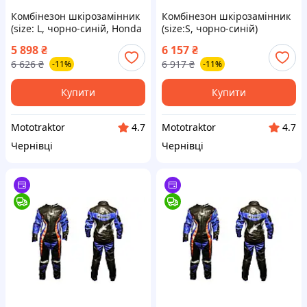
Комбінезон шкірозамінник
Комбінезон шкірозамінник
(size: L, чорно-синій, Honda
(size:S, чорно-синій)
REPSOL)
ALPINESTARS
5 898
₴
6 157
₴
6 626
₴
6 917
₴
-11%
-11%
Купити
Купити
Mototraktor
Mototraktor
4.7
4.7
Чернівці
Чернівці