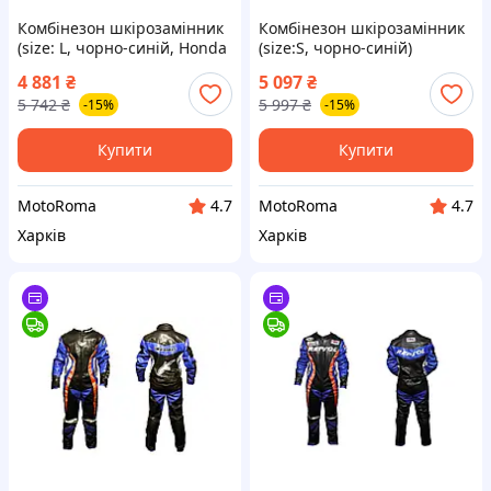
Комбінезон шкірозамінник
Комбінезон шкірозамінник
(size: L, чорно-синій, Honda
(size:S, чорно-синій)
REPSOL)
ALPINES
4 881
₴
5 097
₴
5 742
₴
5 997
₴
-15%
-15%
Купити
Купити
MotoRoma
MotoRoma
4.7
4.7
Харків
Харків