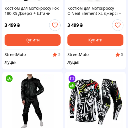
Костюм для мотокроссу Fox
Костюм для мотокроссу
180 XS Джерсі + Штани
O'Neal Element XL Джерсі +
мотокостюм форма ендуро
Штани мотокостюм форма
кросс мотокостюм
ендуро кросс мотокостюм
3 499
₴
3 499
₴
Купити
Купити
StreetMoto
StreetMoto
5
5
Луцьк
Луцьк