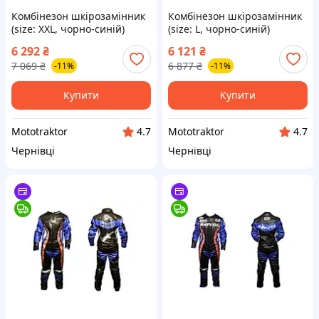
Комбінезон шкірозамінник
Комбінезон шкірозамінник
(size: XXL, чорно-синій)
(size: L, чорно-синій)
ALPINESTARS
ALPINESTARS
6 292
₴
6 121
₴
7 069
₴
6 877
₴
-11%
-11%
Купити
Купити
Mototraktor
Mototraktor
4.7
4.7
Чернівці
Чернівці