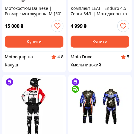
Мотокостюм Dainese |
Комплект LEATT Enduro 4.5
Розмір : мотокурстка M [50],
Zebra 34/L | Мотоджерсі та
мотоштани XS-S [46] |
мотоштани для ендуро
Мотокомбінезон для міста
15 000
₴
4 999
₴
Купити
Купити
Motoequip.ua
Moto Drive
4.8
5
Калуш
Хмельницький