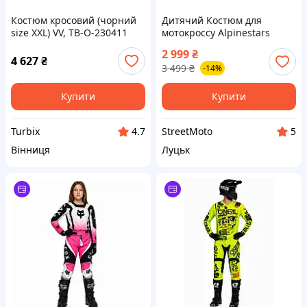
Костюм кросовий (чорний
Дитячий Костюм для
size XXL) VV, TB-O-230411
мотокроссу Alpinestars
Racer XS XXXS Джерсі +
2 999
₴
Штани мотокостюм форма
4 627
₴
3 499
₴
-14%
ендуро кросс мотокостюм
Купити
Купити
Turbix
StreetMoto
4.7
5
Вінниця
Луцьк