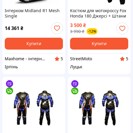
Інтерком Midland R1 Mesh
Костюм для мотокроссу Fox
Single
Honda 180 Джерсі + Штани
мотокостюм форма ендуро
3 500
₴
кросс мотокостюм
14 361
₴
3 990
₴
-12%
Купити
Купити
Maxhome - інтернет магазин
StreetMoto
5
5
Ірпінь
Луцьк