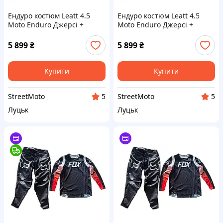
Ендуро костюм Leatt 4.5
Ендуро костюм Leatt 4.5
Moto Enduro Джерсі +
Moto Enduro Джерсі +
Штани мотокостюм для
Штани мотокостюм для
мотокросу ендуро
мотокросу ендуро
5 899
₴
5 899
₴
Купити
Купити
StreetMoto
StreetMoto
5
5
Луцьк
Луцьк