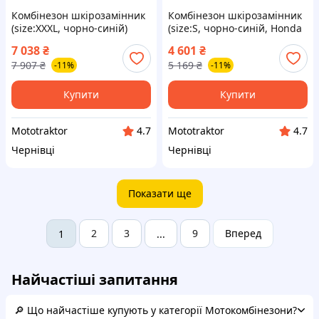
Комбінезон шкірозамінник
Комбінезон шкірозамінник
(size:XXXL, чорно-синій)
(size:S, чорно-синій, Honda
ALPINESTARS
REPSOL)
7 038
₴
4 601
₴
7 907
₴
5 169
₴
-11%
-11%
Купити
Купити
Mototraktor
Mototraktor
4.7
4.7
Чернівці
Чернівці
Показати ще
2
3
9
Вперед
1
...
Найчастіші запитання
🔎 Що найчастіше купують у категорії Мотокомбінезони?