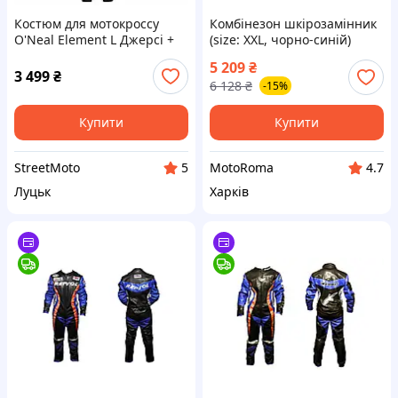
Костюм для мотокроссу
Комбінезон шкірозамінник
O'Neal Element L Джерсі +
(size: XXL, чорно-синій)
Штани мотокостюм форма
ALPINES
5 209
₴
ендуро кросс мотокостюм
3 499
₴
6 128
₴
-15%
Купити
Купити
StreetMoto
MotoRoma
5
4.7
Луцьк
Харків