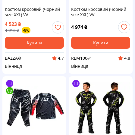
Костюм кросовий (чорний
Костюм кросовий (чорний
size XXL) VV
size XXL) VV
4 523
₴
4 974
₴
4 916
₴
-8%
Купити
Купити
BAZZA⚙️
REM100✅
4.7
4.8
Вінниця
Вінниця