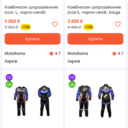
Комбінезон шкірозамінник
Комбінезон шкірозамінник
(size: L, чорно-синій)
(size:S, чорно-синій, Хонда
ALPINES
REPSOL)
5 068
₴
3 808
₴
5 962
₴
4 480
₴
-15%
-15%
Купити
Купити
MotoRoma
MotoRoma
4.7
4.7
Харків
Харків