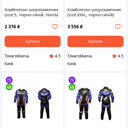
Комбінезон шкірозамінник
Комбінезон шкірозамінник
(size:S, чорно-синій, Honda
(size:XXXL, чорно-синій)
REPSOL), TM-O-36
ALPINESTARS, TM-O-660
2 376
₴
3 556
₴
Купити
Купити
TovaroMania
TovaroMania
4.5
4.5
Київ
Київ