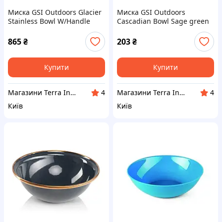
Миска GSI Outdoors Glacier
Миска GSI Outdoors
Stainless Bowl W/Handle
Cascadian Bowl Sage green
(1099-62118)
(1099-77146)
865
₴
203
₴
Купити
Купити
Магазини Terra Incognita
Магазини Terra Incognita
4
4
Київ
Київ