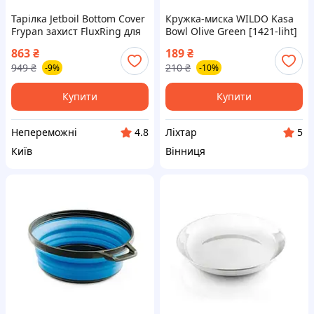
Тарілка Jetboil Bottom Cover
Кружка-миска WILDO Kasa
Frypan захист FluxRing для
Bowl Olive Green [1421-liht]
Fry Pan пластикова з
863
₴
189
₴
ручками, миска |neper-
949
₴
210
₴
-9%
-10%
4000|
Купити
Купити
Непереможні
Ліхтар
4.8
5
Київ
Вінниця