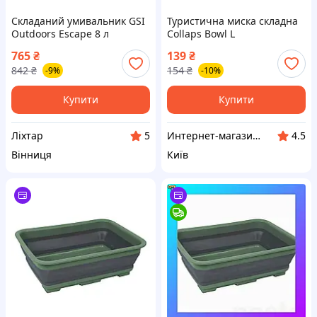
Складаний умивальник GSI
Туристична миска складна
Outdoors Escape 8 л
Collaps Bowl L
термополіуретан
765
₴
139
₴
поліпропілен для миття
842
₴
154
₴
-9%
-10%
посуду [1227-liht]
Купити
Купити
Ліхтар
Интернет-магазин Восторг Онлайн - товары для различных людей!
5
4.5
Вінниця
Київ