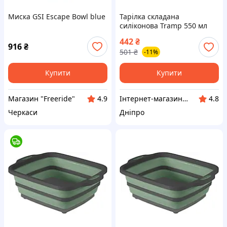
Миска GSI Escape Bowl blue
Тарілка складана
силіконова Tramp 550 мл
теракот
442
₴
916
₴
501
₴
-11%
Купити
Купити
Магазин "Freeride"
Інтернет-магазин "Winner"
4.9
4.8
Черкаси
Дніпро