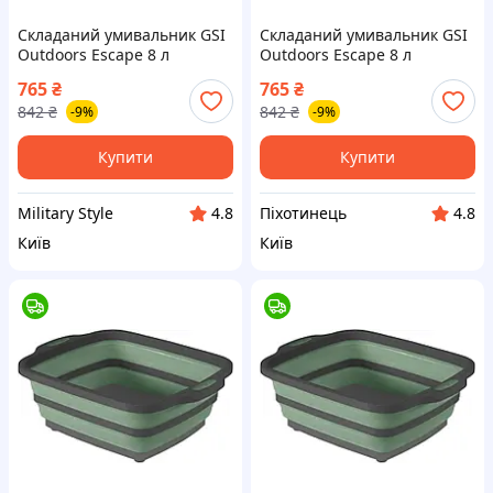
Складаний умивальник GSI
Складаний умивальник GSI
Outdoors Escape 8 л
Outdoors Escape 8 л
термополіуретан
термополіуретан
765
₴
765
₴
поліпропілен для миття
поліпропілен для миття
842
₴
842
₴
-9%
-9%
посуду 1
посуду {1227-piho}
Купити
Купити
Military Style
Піхотинець
4.8
4.8
Київ
Київ