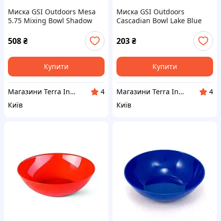
Миска GSI Outdoors Mesa
Миска GSI Outdoors
5.75 Mixing Bowl Shadow
Cascadian Bowl Lake Blue
Grey (1099-1714)
(1099-77145)
508
₴
203
₴
Купити
Купити
Магазини Terra Incognita
Магазини Terra Incognita
4
4
Київ
Київ