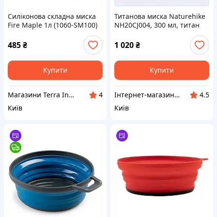
Силіконова складна миска
Титанова миска Naturehike
Fire Maple 1л (1060-SM100)
NH20CJ004, 300 мл, титан
MB4377619P
485
₴
1 020
₴
Купити
Купити
Магазини Terra Incognita
Інтернет-магазин GoodBuy
4
4.5
Київ
Київ