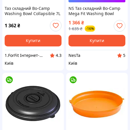
Таз складний Bo-Camp
NS Таз складний Bo-Camp
Washing Bowl Collapsible 7L
Mega Fit Washing Bowl
Grey/Green (6303690)
Collapsible 7L Grey/Green
1 366
₴
(6303690) Nes22/Q
1 362
₴
1 635
₴
-16%
Купити
Купити
1.ForFit Інтернет-магазин спортивних товарів
NesTa
4.3
5
Київ
Київ