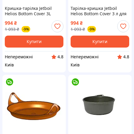
Кришка-тарілка Jetboil
Тарілка-кришка Jetboil
Helios Bottom Cover 3L
Helios Bottom Cover 3 л для
сумісна з FluxRing, для
FluxRing, міцна
994
₴
994
₴
транспортування й
термостійка, захист для
1 093
₴
1 093
₴
-9%
-9%
готування Black |neper-
транспортування |neper-
4000|
4000|
Купити
Купити
Непереможні
Непереможні
4.8
4.8
Київ
Київ