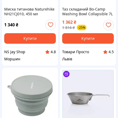
Миска титанова Naturehike
Таз складаний Bo-Camp
NH21CJ010, 450 мл
Washing Bowl Collapsible 7L
Grey/Green (6303690)
1 362
₴
1 340
₴
1 816
₴
-25%
Купити
Купити
NS Jay Shop
Товари Просто
4.8
4.5
Моршин
Львів