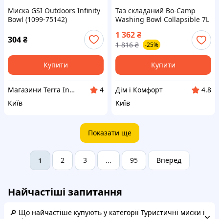
Миска GSI Outdoors Infinity
Таз складаний Bo-Camp
Bowl (1099-75142)
Washing Bowl Collapsible 7L
Grey/Green (6303690)
1 362
₴
304
₴
1 816
₴
-25%
Купити
Купити
Магазини Terra Incognita
Дім і Комфорт
4
4.8
Київ
Київ
Показати ще
2
3
95
Вперед
1
...
Найчастіші запитання
🔎 Що найчастіше купують у категорії Туристичні миски і