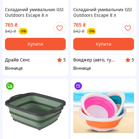
Складаний умивальник GSI
Складаний умивальник GSI
Outdoors Escape 8 л
Outdoors Escape 8 л
термополіуретан
термополіуретан
765
₴
765
₴
поліпропілен для миття
поліпропілен для миття
842
₴
842
₴
-9%
-9%
посуду 1227-DS
посуду 1227-VO
Купити
Купити
Драйв Сенс
Вояджер (авто, туризм, спорт)
5
5
Вінниця
Вінниця