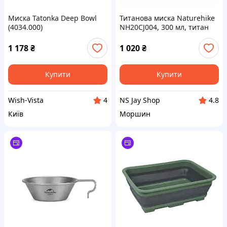
Миска Tatonka Deep Bowl
Титанова миска Naturehike
(4034.000)
NH20CJ004, 300 мл, титан
1 178
₴
1 020
₴
Купити
Купити
Wish-Vista
NS Jay Shop
4
4.8
Київ
Моршин