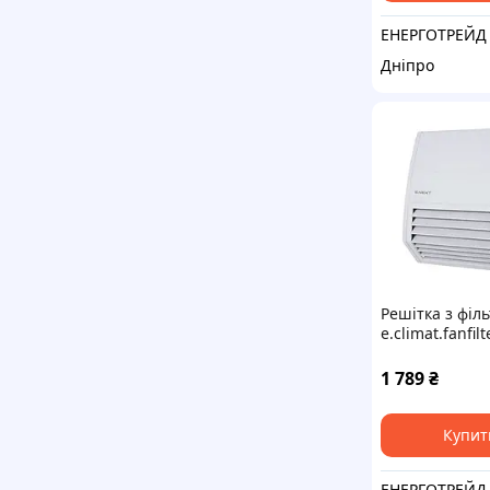
ЕНЕРГОТРЕЙД
Дніпро
Решітка з філ
e.climat.fanfil
та вентилято
125х125мм, IP
1 789
₴
Купит
ЕНЕРГОТРЕЙД