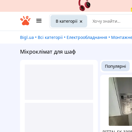
В категорії
Bigl.ua
•
Всі категорії
•
Електрообладнання
•
Монтажн
Мікроклімат для шаф
Популярні
RITTAL SK 330