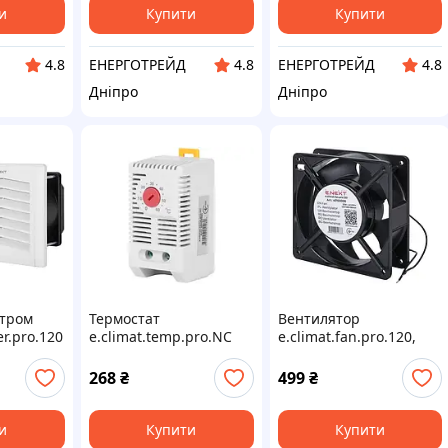
и
Купити
Купити
ЕНЕРГОТРЕЙД
ЕНЕРГОТРЕЙД
4.8
4.8
4.8
Дніпро
Дніпро
ьтром
Термостат
Вентилятор
ter.pro.120
e.climat.temp.pro.NC
e.climat.fan.pro.120,
ром
червоний
120х120х38мм 22 Вт
АС230В
268
₴
499
₴
и
Купити
Купити