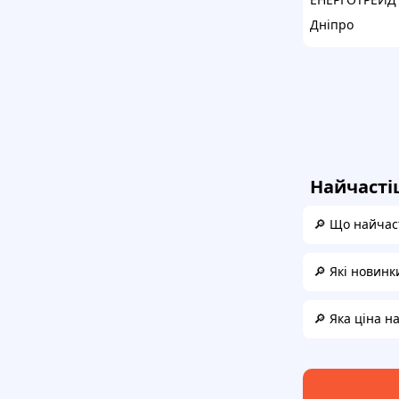
Дніпро
Найчасті
🔎 Що найчас
🔎 Які новинк
🔎 Яка ціна н