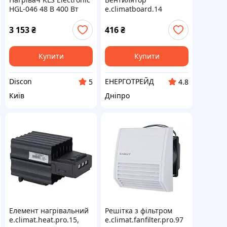
HGL-046 48 В 400 Вт
e.climatboard.14
АС230В 92х92х25мм
13Вт
3 153
₴
416
₴
Купити
Купити
Discon
ЕНЕРГОТРЕЙД
5
4.8
Київ
Дніпро
Елемент нагрівальний
Решітка з фільтром
e.climat.heat.pro.15,
e.climat.fanfilter.pro.97