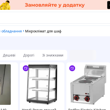
е обладнання
•
Мікроклімат для шаф
Дешеві
Дорогі
Зі знижками
5140
Hendi Регульований
Redfox Electric Kitchen