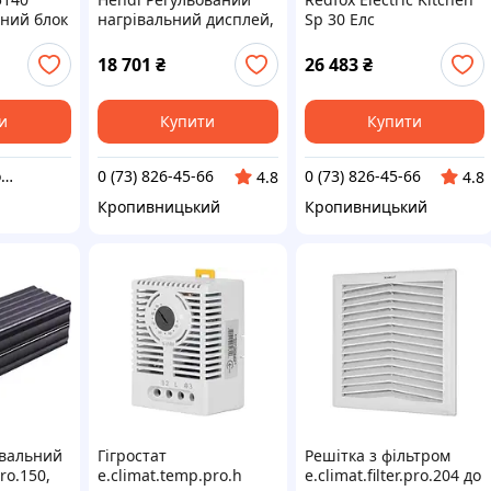
ний блок
нагрівальний дисплей,
Sp 30 Елс
я
чорний, 220-240 В/500
Вт, 472X447X(H)775 мм
18 701
₴
26 483
₴
и
Купити
Купити
ТОВ "ІП "Відродження"
0 (73) 826-45-66
0 (73) 826-45-66
4.8
4.8
Кропивницький
Кропивницький
івальний
Гігростат
Решітка з фільтром
ro.150,
e.climat.temp.pro.h
e.climat.filter.pro.204 до