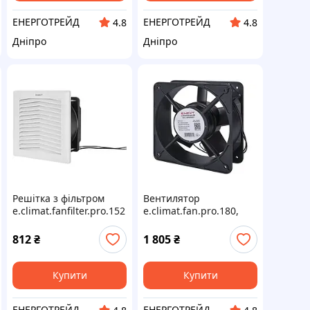
ЕНЕРГОТРЕЙД
ЕНЕРГОТРЕЙД
4.8
4.8
Дніпро
Дніпро
Решітка з фільтром
Вентилятор
e.climat.fanfilter.pro.152
e.climat.fan.pro.180,
та вентилятором
180х180х65мм 45Вт
120х120мм
АС230В
812
₴
1 805
₴
Купити
Купити
ЕНЕРГОТРЕЙД
ЕНЕРГОТРЕЙД