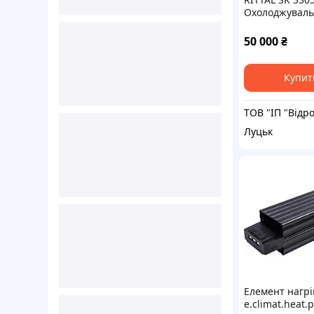
Охолоджуваль
шаф керуванн
вентиляції
50 000
₴
Купит
Луцьк
Елемент нагр
e.climat.heat.p