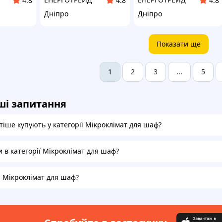
4.8
4.8
4.8
Дніпро
Дніпро
Показати ще
2
3
5
1
...
ші запитання
тіше купують у категорії Мікроклімат для шаф?
и в категорії Мікроклімат для шаф?
а Мікроклімат для шаф?