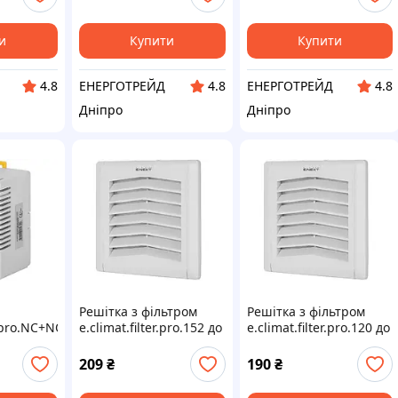
и
Купити
Купити
ЕНЕРГОТРЕЙД
ЕНЕРГОТРЕЙД
4.8
4.8
4.8
Дніпро
Дніпро
Решітка з фільтром
Решітка з фільтром
.pro.NC+NO
e.climat.filter.pro.152 до
e.climat.filter.pro.120 до
одження)
вентилятора
вентилятора 92х92мм
120х120мм
209
₴
190
₴