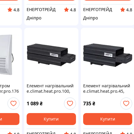
ЕНЕРГОТРЕЙД
ЕНЕРГОТРЕЙД
4.8
4.8
4.8
Дніпро
Дніпро
ьтром
Елемент нагрівальний
Елемент нагрівальний
ter.pro.176
e.climat.heat.pro.100,
e.climat.heat.pro.45,
ром
100Вт
45Вт
55
1 089
₴
735
₴
и
Купити
Купити
ЕНЕРГОТРЕЙД
ЕНЕРГОТРЕЙД