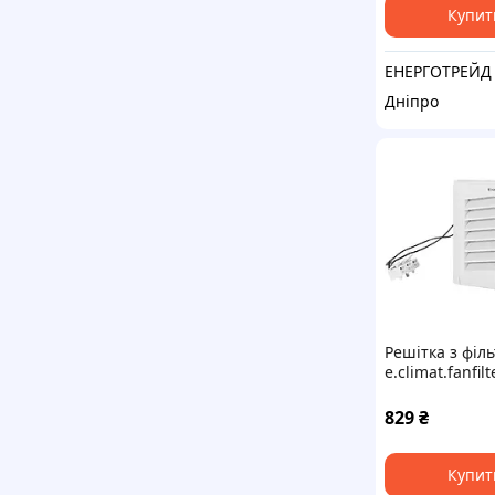
Купит
ЕНЕРГОТРЕЙД
Дніпро
Решітка з філ
e.climat.fanfil
та вентилято
92х92мм
829
₴
Купит