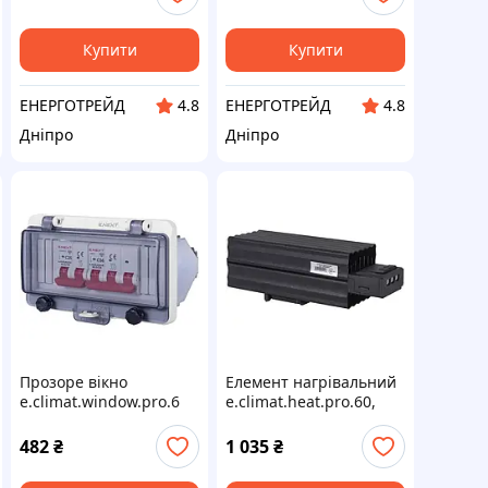
Купити
Купити
ЕНЕРГОТРЕЙД
ЕНЕРГОТРЕЙД
4.8
4.8
Дніпро
Дніпро
Прозоре вікно
Елемент нагрівальний
e.climat.window.pro.6
e.climat.heat.pro.60,
на 6 модулів
60Вт
482
₴
1 035
₴