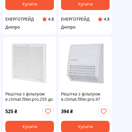
Купити
Купити
ЕНЕРГОТРЕЙД
ЕНЕРГОТРЕЙД
4.8
4.8
Дніпро
Дніпро
Решітка з фільтром
Решітка з фільтром
e.climat.filter.pro.255 до
e.climat.filter.pro.97
вентилятора
97х97мм, IP55
180х180мм
525
₴
394
₴
Купити
Купити