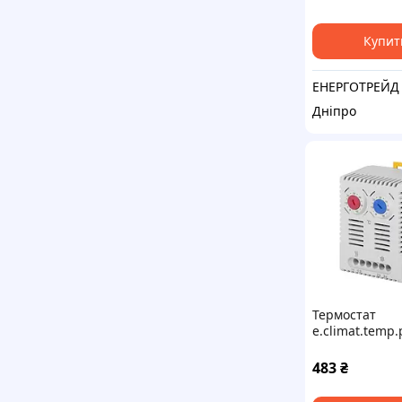
Купит
ЕНЕРГОТРЕЙД
Дніпро
Термостат
e.climat.temp
(обігрів+охол
483
₴