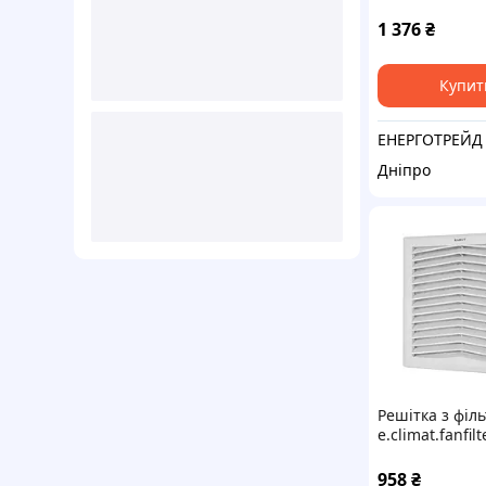
150Вт
1 376
₴
Купит
ЕНЕРГОТРЕЙД
Дніпро
Решітка з філ
e.climat.fanfil
та вентилято
120х120мм
958
₴