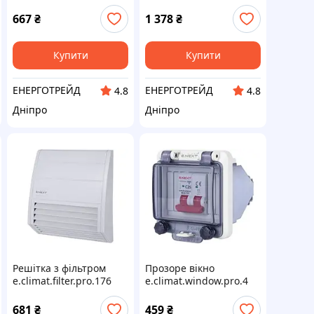
15Вт
та вентилятором
92х92мм, IP55
667
₴
1 378
₴
Купити
Купити
ЕНЕРГОТРЕЙД
ЕНЕРГОТРЕЙД
4.8
4.8
Дніпро
Дніпро
Решітка з фільтром
Прозоре вікно
e.climat.filter.pro.176
e.climat.window.pro.4
176х176мм, IP55
на 4 модуля
681
₴
459
₴