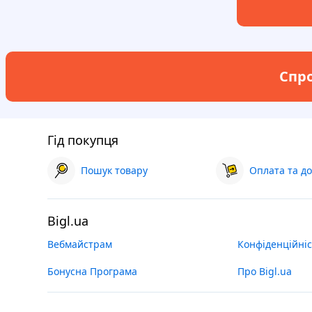
Спро
Гід покупця
Пошук товару
Оплата та до
Bigl.ua
Вебмайстрам
Конфіденційніс
Бонусна Програма
Про Bigl.ua