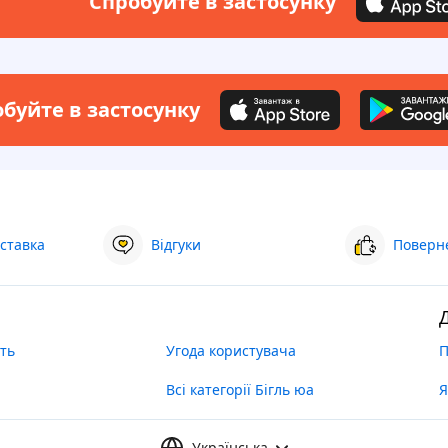
Спробуйте в застосунку
буйте в застосунку
ставка
Відгуки
Поверне
ть
Угода користувача
П
Всі категорії Бігль юа
Я
Українська