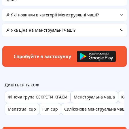
🔎 Які новинки в категорії Менструальні чаші?
🔎 Яка ціна на Менструальні чаші?
Спробуйте в застосунку
Дивіться також
Жіноча група СЕКРЕТИ КРАСИ
Менструальна чаша
Кап
Menstrual cup
Fun cup
Силіконова менструальна чаша