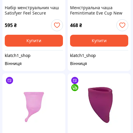
Набір менструальних чаш
Менструальна чаша
Satisfyer Feel Secure
Femintimate Eve Cup New
(transparent), 15мл і 20мл,
розмір L, об’єм — 50 мл,
мішечок для зберігання
ергономічний дизайн
595
₴
468
₴
Купити
Купити
klatch1_shop
klatch1_shop
Вінниця
Вінниця