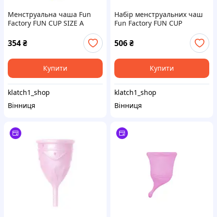
Менструальна чаша Fun
Набір менструальних чаш
Factory FUN CUP SIZE A
Fun Factory FUN CUP
Magenta, багаторазова,
EXPLORE KIT, 2 шт,
діаметр 4 см, об’єм 20 мл
Multicolored Violet, об’єми
354
₴
506
₴
20 та 30 мл
Купити
Купити
klatch1_shop
klatch1_shop
Вінниця
Вінниця