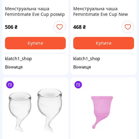
Менструальна чаша
Менструальна чаша
Femintimate Eve Cup розмір
Femintimate Eve Cup New
L, діаметр 3,8 см, для
розмір S, об’єм — 25 мл,
рясних виділень
ергономічний дизайн
506
₴
468
₴
Купити
Купити
klatch1_shop
klatch1_shop
Вінниця
Вінниця