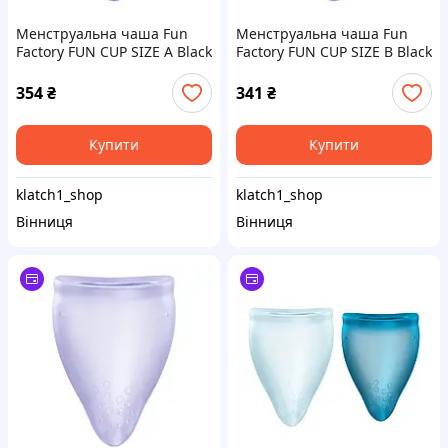
Менструальна чаша Fun
Менструальна чаша Fun
Factory FUN CUP SIZE A Black
Factory FUN CUP SIZE B Black
Currant, багаторазова,
Currant, багаторазова,
діаметр 4 см, об’єм 20 мл
діаметр 4,3 см, об’єм 30 мл
354
₴
341
₴
Купити
Купити
klatch1_shop
klatch1_shop
Вінниця
Вінниця