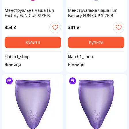
Менструальна чаша Fun
Менструальна чаша Fun
Factory FUN CUP SIZE B
Factory FUN CUP SIZE B
Magenta, багаторазова,
Purple, багаторазова,
діаметр 4,3 см, об’єм 30 мл
діаметр 4,3 см, об’єм 30 мл
354
₴
341
₴
Купити
Купити
klatch1_shop
klatch1_shop
Вінниця
Вінниця