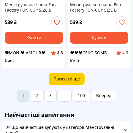
Менструальна чаша Fun
Менструальна чаша Fun
Factory FUN CUP SIZE B
Factory FUN CUP SIZE B
(м'ята упаковка!!!
(м'ята упаковка!!!
539
₴
539
₴
Купити
Купити
❤️MON ❤️ AMOUR❤️
❤️❤️❤️СЕКС-БОМБА❤️❤️❤️
4.8
4.9
Київ
Київ
Показати ще
2
3
100
Вперед
1
...
Найчастіші запитання
🔎 Що найчастіше купують у категорії Менструальні
чаші?