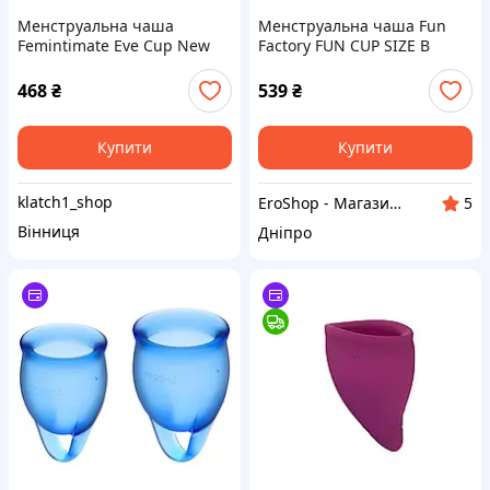
Менструальна чаша
Менструальна чаша Fun
Femintimate Eve Cup New
Factory FUN CUP SIZE B
розмір M, об’єм — 35 мл,
(м'ята упаковка!!!
ергономічний дизайн
468
₴
539
₴
Купити
Купити
klatch1_shop
EroShop - Магазин товарів для дорослих
5
Вінниця
Дніпро