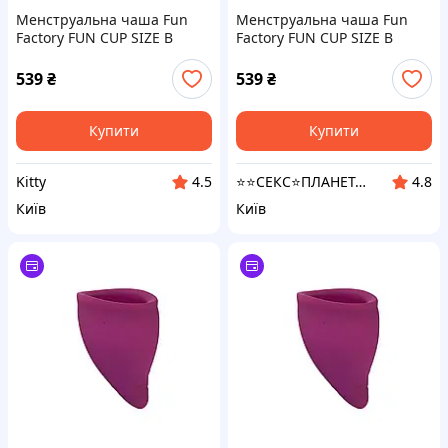
Менструальна чаша Fun
Менструальна чаша Fun
Factory FUN CUP SIZE B
Factory FUN CUP SIZE B
(м'ята упаковка!!!
(м'ята упаковка!!!
539
₴
539
₴
Купити
Купити
Kitty
⭐️⭐️СЕКС⭐️ПЛАНЕТА⭐️⭐️
4.5
4.8
Київ
Київ