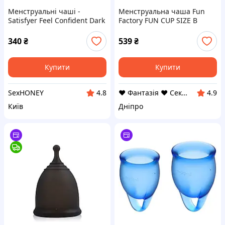
Менструальні чаші -
Менструальна чаша Fun
Satisfyer Feel Confident Dark
Factory FUN CUP SIZE B
Blue
(м'ята упаковка!!!
340
₴
539
₴
Купити
Купити
SexHONEY
❤ Фантазія ❤ Секс шоп інтернет магазин товарів для дорослих ❤ Анонімно
4.8
4.9
Київ
Дніпро