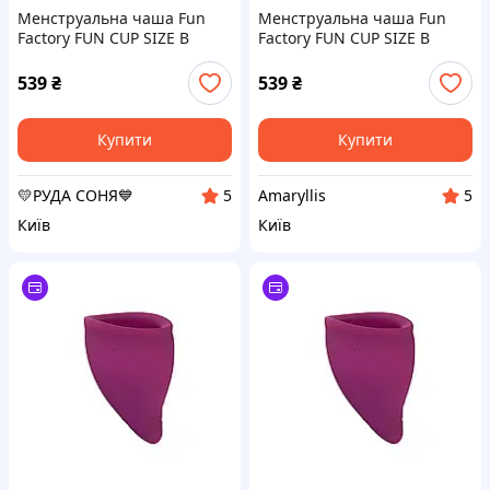
Менструальна чаша Fun
Менструальна чаша Fun
Factory FUN CUP SIZE B
Factory FUN CUP SIZE B
(м'ята упаковка!!!
(м'ята упаковка!!!
539
₴
539
₴
Купити
Купити
💛РУДА СОНЯ💙
Amaryllis
5
5
Київ
Київ