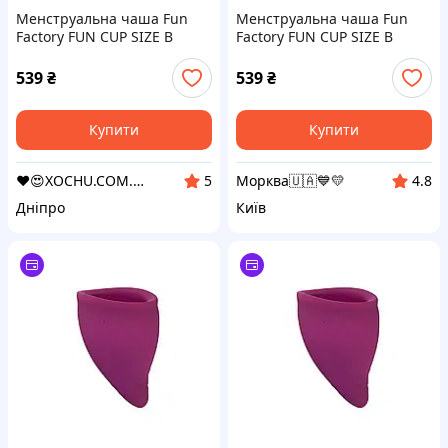
Менструальна чаша Fun
Менструальна чаша Fun
Factory FUN CUP SIZE B
Factory FUN CUP SIZE B
(м'ята упаковка!!!
(м'ята упаковка!!!
539
₴
539
₴
Купити
Купити
❤️😍XOCHU.COM.UA❤️😍
Морква🇺🇦💙💛
5
4.8
Дніпро
Київ