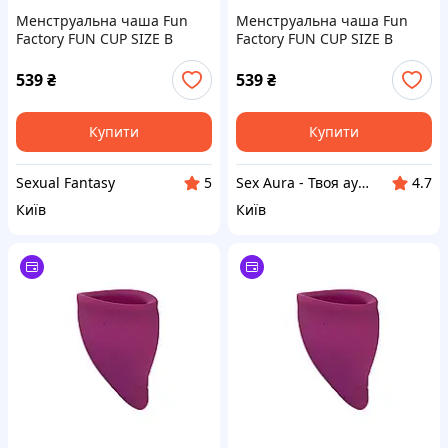
Менструальна чаша Fun
Менструальна чаша Fun
Factory FUN CUP SIZE B
Factory FUN CUP SIZE B
(м'ята упаковка!!!) Sexual
(м'ята упаковка!!!) Sex Aura
Fantasy
539
₴
539
₴
Купити
Купити
Sexual Fantasy
Sex Aura - Твоя аура спокуси
5
4.7
Київ
Київ