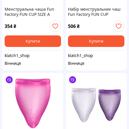
Менструальна чаша Fun
Набір менструальних чаш
Factory FUN CUP SIZE A
Fun Factory FUN CUP
Purple, багаторазова,
EXPLORE KIT, 2 шт,
діаметр 4 см, об’єм 20 мл
Multicolored Turquoise,
354
₴
506
₴
об’єми 20 та 30 мл
Купити
Купити
klatch1_shop
klatch1_shop
Вінниця
Вінниця