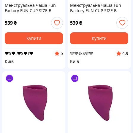
Менструальна чаша Fun
Менструальна чаша Fun
Factory FUN CUP SIZE B
Factory FUN CUP SIZE B
(м'ята упаковка!!!
(м'ята упаковка!!!
539
₴
539
₴
Купити
Купити
❤️S❤️I❤️S❤️I❤️
💛💙Є-S💛💙
5
4.9
Київ
Київ