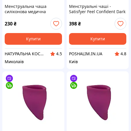
Менструальна чаша
Менструальні чаші -
силіконова медична
Satisfyer Feel Confident Dark
багаторазова капа для
Blue
місячних 22 мл розмір s
230
₴
398
₴
Купити
Купити
НАТУРАЛЬНА КОСМЕТИКА ☘️DMS-COSMETICS COMPANY☘️
POSHALIM.IN.UA
4.5
4.8
Миколаїв
Київ