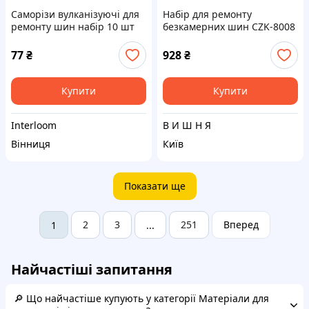
Саморізи вулканізуючі для
Набір для ремонту
ремонту шин набір 10 шт
безкамерних шин CZK-8008
два розміри 14,3 мм і 12 мм
сира гума
кейс 7,6x5,8x1,5 см авто
77
₴
928
₴
мото техніка вага 30 г
Купити
Купити
Interloom
В И Ш Н Я
Вінниця
Київ
Показати ще
2
3
251
Вперед
1
...
Найчастіші запитання
🔎 Що найчастіше купують у категорії Матеріали для