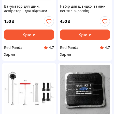
Вакуматор для шин,
Набір для швидкої заміни
аспіратор , для відкачки
вентилів (сосків)
повітря з камери, дивертор
безкамерних шин без
розбортовки колеса
150
₴
450
₴
Купити
Купити
Red Panda
Red Panda
4.7
4.7
Харків
Харків