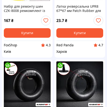
Набір для ремонту шин
Латка універсальна UPR8
CZK-8008 ремкомплект із
67*67 мм Patch Rubber для
джгутами сирої гуми для
шин та камер
безкамерних коліс
167
₴
23.7
₴
Купити
Купити
FoxShop
Red Panda
4.3
4.7
Київ
Харків