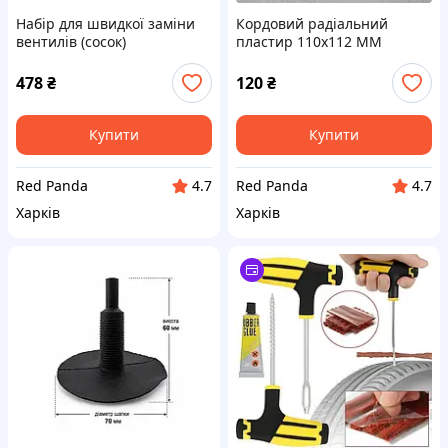
Набір для швидкої заміни
Кордовий радіальний
вентилів (сосок)
пластир 110х112 ММ
безкамерних шин без
Bestpatch для ремонту
розбирання колеса + 4
порізів шин
478
₴
120
₴
вентилі
Купити
Купити
Red Panda
Red Panda
4.7
4.7
Харків
Харків