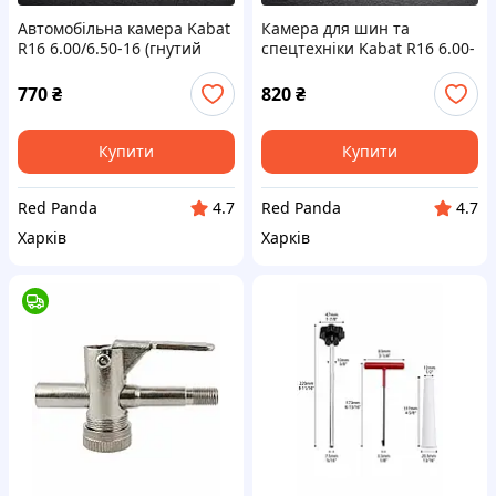
Автомобільна камера Kabat
Камера для шин та
R16 6.00/6.50-16 (гнутий
спецтехніки Kabat R16 6.00-
вентиль V3.02.18) (Польща)
16 (товстий вентиль TR-15)
— для авто та тюбінгів
(Польща)
770
₴
820
₴
Купити
Купити
Red Panda
Red Panda
4.7
4.7
Харків
Харків