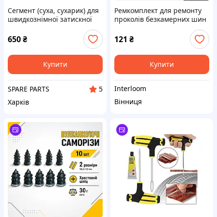
Сегмент (суха, сухарик) для
Ремкомплект для ремонту
швидкознімної затискної
проколів безкамерних шин
гайки балансувального
інструменти клей 12 мл 5
верстата Ø 40 мм (крок 4
джгутів гума набір для шин
650
₴
121
₴
мм)
у блістері вага 150 г
Купити
Купити
Interloom
SPARE PARTS
5
Вінниця
Харків