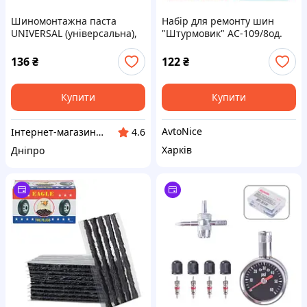
Шиномонтажна паста
Набiр для ремонту шин
UNIVERSAL (універсальна),
"Штурмовик" AC-109/8од.
1кг
136
₴
122
₴
Купити
Купити
AvtoNice
Інтернет-магазин "Klever"
4.6
Харків
Дніпро