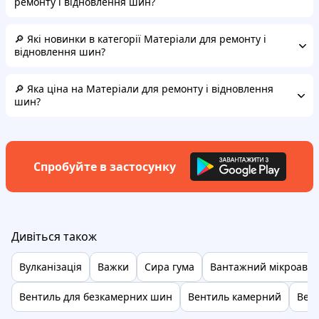
ремонту і відновлення шин?
🔎 Які новинки в категорії Матеріали для ремонту і
відновлення шин?
🔎 Яка ціна на Матеріали для ремонту і відновлення
шин?
Спробуйте в застосунку
Дивіться також
Вулканізація
Важки
Сира гума
Вантажний мікроавто
Вентиль для безкамерних шин
Вентиль камерний
Вен