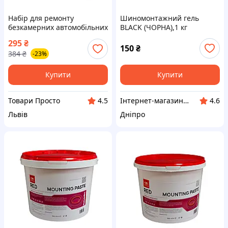
Набір для ремонту
Шиномонтажний гель
безкамерних автомобільних
BLACK (ЧОРНА),1 кг
шин (ремкомплект) 16 в 1 +
295
₴
чохол
150
₴
384
₴
-23%
Купити
Купити
Товари Просто
Інтернет-магазин "Klever"
4.5
4.6
Львів
Дніпро