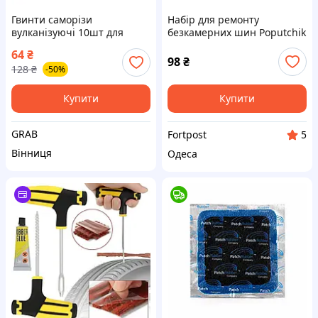
Гвинти саморізи
Набір для ремонту
вулканізуючі 10шт для
безкамерних шин Poputchik
ремонту автомобільних
64
₴
шин
98
₴
128
₴
-50%
Купити
Купити
GRAB
Fortpost
5
Вінниця
Одеса