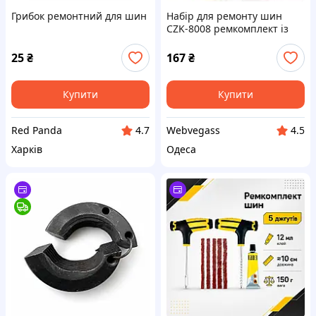
Грибок ремонтний для шин
Набір для ремонту шин
CZK-8008 ремкомплект із
джгутами сирої гуми для
безкамерних коліс
25
₴
167
₴
Купити
Купити
Red Panda
Webvegass
4.7
4.5
Харків
Одеса