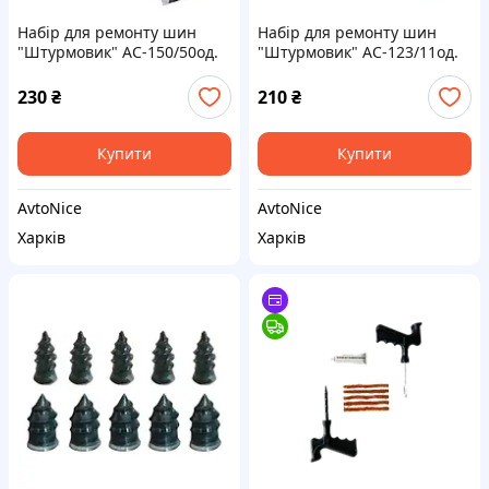
Набiр для ремонту шин
Набiр для ремонту шин
"Штурмовик" AC-150/50од.
"Штурмовик" AC-123/11од.
230
₴
210
₴
Купити
Купити
AvtoNice
AvtoNice
Харків
Харків