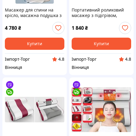
Масажер для спини на
Портативний роликовий
крісло, масажна подушка з
масажер з підігрівом,
роликовим масажем та
ароматизацією, масажер
підігрівом
для шиї, голови, плечей,
4 780
₴
1 840
₴
масажна подушка
Купити
Купити
Імпорт-Торг
Імпорт-Торг
4.8
4.8
Вінниця
Вінниця