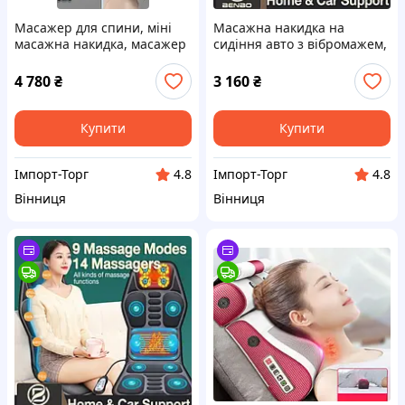
Масажер для спини, міні
Масажна накидка на
масажна накидка, масажер
сидіння авто з вібромажем,
для шиї, спини, плечей,
підігрівом, масажем шиї.
попереку
4 780
₴
3 160
₴
Купити
Купити
Імпорт-Торг
Імпорт-Торг
4.8
4.8
Вінниця
Вінниця