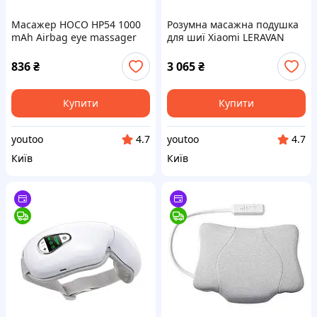
Масажер HOCO HP54 1000
Розумна масажна подушка
mAh Airbag eye massager
для шиї Xiaomi LERAVAN
White rx.
Neck pillow rx.
836
₴
3 065
₴
Купити
Купити
youtoo
youtoo
4.7
4.7
Київ
Київ