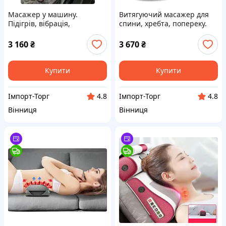
Масажер у машину.
Витягуючий масажер для
Підігрів, вібрація,
спини, хребта, попереку.
роликовий масаж шиї.
Масаж, підігрів, вібрація.
Преміум якість!
Преміум якість!
3 160
₴
3 670
₴
Купити
Купити
Імпорт-Торг
Імпорт-Торг
4.8
4.8
Вінниця
Вінниця