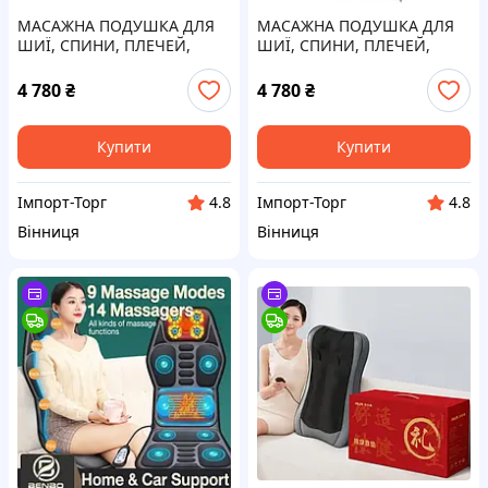
МАСАЖНА ПОДУШКА ДЛЯ
МАСАЖНА ПОДУШКА ДЛЯ
ШИЇ, СПИНИ, ПЛЕЧЕЙ,
ШИЇ, СПИНИ, ПЛЕЧЕЙ,
ПОПЕРЕКУ, МАСАЖЕР-
ПОЯСНИЦІ, МАСАЖЕР-
ПОДУШКА ДЛЯ ТІЛА
ПОДУШКА ДЛЯ ТІЛА
4 780
₴
4 780
₴
Купити
Купити
Імпорт-Торг
Імпорт-Торг
4.8
4.8
Вінниця
Вінниця