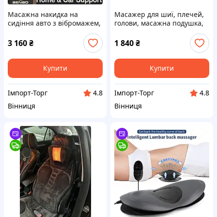
Масажна накидка на
Масажер для шиї, плечей,
сидіння авто з вібромажем,
голови, масажна подушка,
підігрівом, масажем шиї.
роликовий масажер із
підігрівом, ароматизацією
3 160
₴
1 840
₴
Купити
Купити
Імпорт-Торг
Імпорт-Торг
4.8
4.8
Вінниця
Вінниця