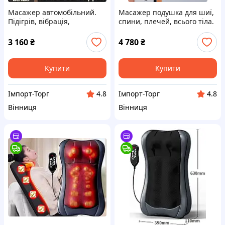
Масажер автомобільний.
Масажер подушка для шиї,
Підігрів, вібрація,
спини, плечей, всього тіла.
роликовий масаж шиї.
Збільшені масажні ролики
Преміум якість!
для шиї!
3 160
₴
4 780
₴
Купити
Купити
Імпорт-Торг
Імпорт-Торг
4.8
4.8
Вінниця
Вінниця