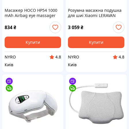
Масажер HOCO HP54 1000
Розумна масажна подушка
mAh Airbag eye massager
для шиї Xiaomi LERAVAN
White cx.
Neck pillow cx.
834
₴
3 059
₴
Купити
Купити
NYRO
NYRO
4.8
4.8
Київ
Київ