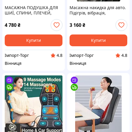
МАСАЖНА ПОДУШКА ДЛЯ
Масажна накидка для авто.
ШИЇ, СПИНИ, ПЛЕЧЕЙ,
Підігрів, вібрація,
ПОПЕРЕКУ, МАСАЖЕР-
роликовий масаж шиї.
ПОДУШКА ДЛЯ ТІЛА
Преміум якість!
4 780
₴
3 160
₴
Купити
Купити
Імпорт-Торг
Імпорт-Торг
4.8
4.8
Вінниця
Вінниця