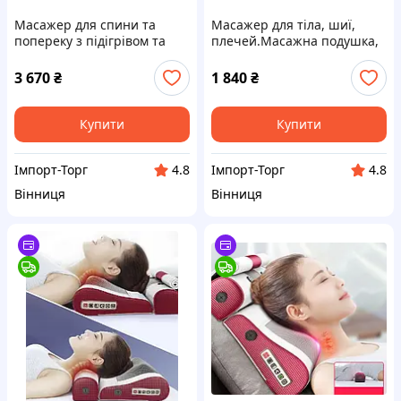
Масажер для спини та
Масажер для тіла, шиї,
попереку з підігрівом та
плечей.Масажна подушка,
вібрацією. Преміум якість!
роликовий масажер з
підігрівом, ароматизацією
3 670
₴
1 840
₴
Купити
Купити
Імпорт-Торг
Імпорт-Торг
4.8
4.8
Вінниця
Вінниця