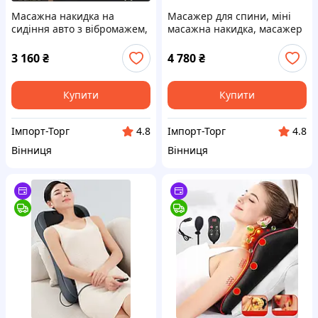
Масажна накидка на
Масажер для спини, міні
сидіння авто з вібромажем,
масажна накидка, масажер
підігрівом, масажем шиї.
для шиї, спини, плечей,
попереку
3 160
₴
4 780
₴
Купити
Купити
Імпорт-Торг
Імпорт-Торг
4.8
4.8
Вінниця
Вінниця