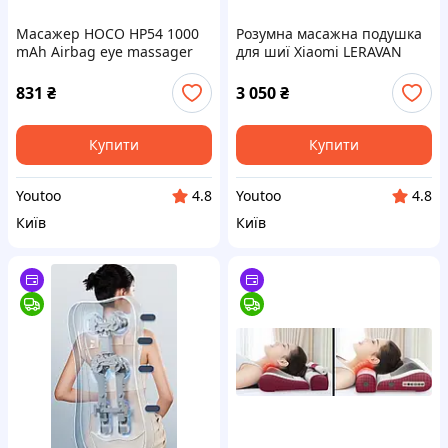
Масажер HOCO HP54 1000
Розумна масажна подушка
mAh Airbag eye massager
для шиї Xiaomi LERAVAN
White iq.
Neck pillow iq.
831
₴
3 050
₴
Купити
Купити
Youtoo
Youtoo
4.8
4.8
Київ
Київ