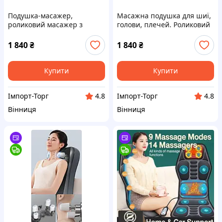
Подушка-масажер,
Масажна подушка для шиї,
роликовий масажер з
голови, плечей. Роликовий
підігрівом, ароматизацією,
масажер з підігрівом,
масажер для шиї, голови,
ароматизацією, масажер
1 840
₴
1 840
₴
плечей
для тіла
Купити
Купити
Імпорт-Торг
Імпорт-Торг
4.8
4.8
Вінниця
Вінниця