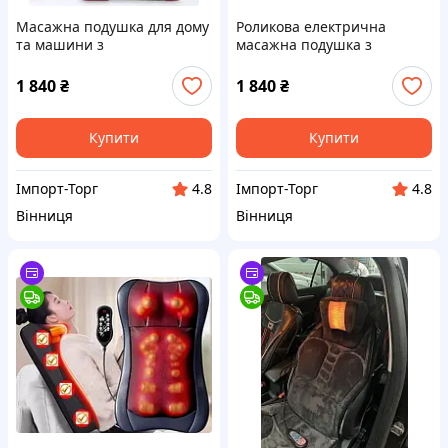
Масажна подушка для дому
Роликова електрична
та машини з
масажна подушка з
ароматизацією, масажер
підігрівом, ароматизацією,
для шиї, голови, плечей.
масажер для шиї, голови,
1 840
₴
1 840
₴
плечей
Купити
Купити
Імпорт-Торг
Імпорт-Торг
4.8
4.8
Вінниця
Вінниця