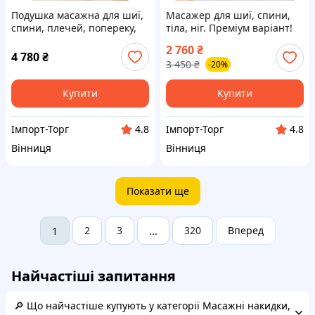
Подушка масажна для шиї,
Масажер для шиї, спини,
спини, плечей, попереку,
тіла, ніг. Преміум варіант!
масажер-подушка для тіла
Роликовий масаж, вібрація,
2 760
₴
прогрівання, регулювання
4 780
₴
3 450
₴
-20%
висоти.
Купити
Купити
Імпорт-Торг
Імпорт-Торг
4.8
4.8
Вінниця
Вінниця
Показати ще
2
3
320
Вперед
1
...
Найчастіші запитання
🔎 Що найчастіше купують у категорії Масажні накидки,