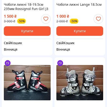
Чоботи лижні 18-19.5см
Чоботи лижні Lange 18.5см
235мм Rossignol Fun Girl J3
1 500
₴
1 000
₴
3 000
₴
2 000
₴
-50%
-50%
Купити
Купити
СвійКошик
СвійКошик
Вінниця
Вінниця