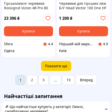
Гірськолижні черевики
Черевики для гірських лиж
Rossignol Vizion 4B Pro 80
Б/У Head Vector 100 One HF
GW білі 23/24
23 396
₴
1 200
₴
Купити
Купити
Sfera
Перший мій маркет
4.4
4.9
Одеса
Київ
Показати ще
2
3
19
Вперед
1
...
Найчастіші запитання
🔎 Що найчастіше купують у категорії Лижні,
сноубордичні черевики?