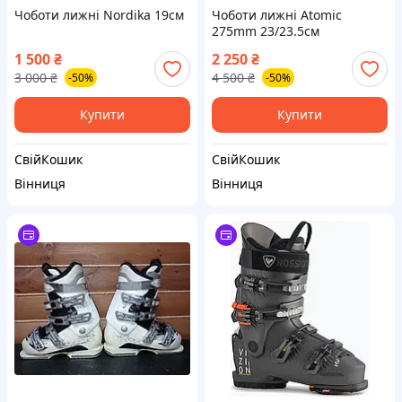
Чоботи лижні Nordika 19см
Чоботи лижні Atomic
275mm 23/23.5см
1 500
₴
2 250
₴
3 000
₴
4 500
₴
-50%
-50%
Купити
Купити
СвійКошик
СвійКошик
Вінниця
Вінниця