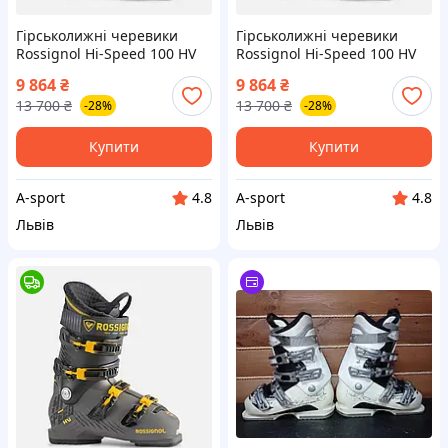
Гірськолижні черевики
Гірськолижні черевики
Rossignol Hi-Speed ​​​​100 HV
Rossignol Hi-Speed ​​​​100 HV
29.5 см
28.5 см
9 864
₴
9 864
₴
13 700
₴
13 700
₴
-28%
-28%
Купити
Купити
A-sport
A-sport
4.8
4.8
Львів
Львів