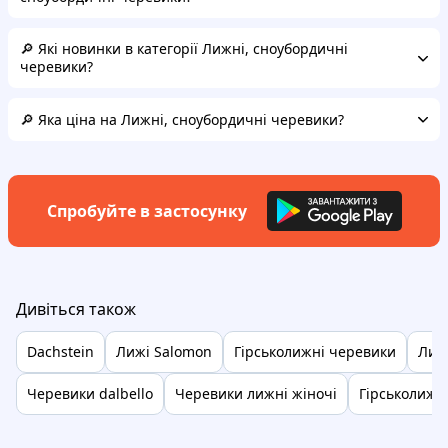
🔎 Які новинки в категорії Лижні, сноубордичні
черевики?
🔎 Яка ціна на Лижні, сноубордичні черевики?
Спробуйте в застосунку
Дивіться також
Dachstein
Лижі Salomon
Гірськолижні черевики
Лижі
Черевики dalbello
Черевики лижні жіночі
Гірськолижні