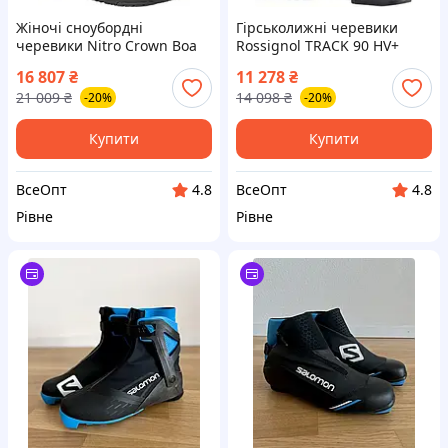
Жіночі сноубордні
Гірськолижні черевики
черевики Nitro Crown Boa
Rossignol TRACK 90 HV+
Black розмір 38 5/10
Charcoal 42 для чоловіків
16 807
₴
11 278
₴
універсальні
21 009
₴
14 098
₴
-20%
-20%
Купити
Купити
ВсеОпт
ВсеОпт
4.8
4.8
Рівне
Рівне