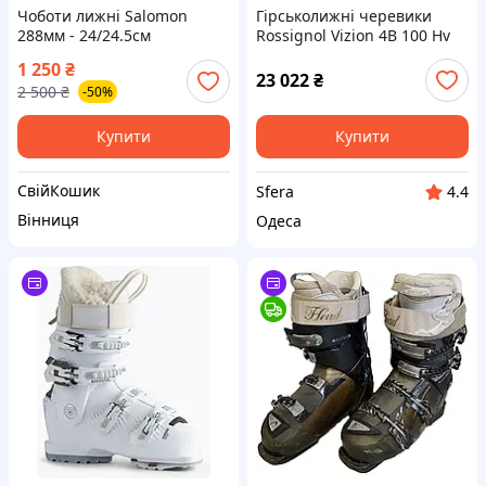
Чоботи лижні Salomon
Гірськолижні черевики
288мм - 24/24.5см
Rossignol Vizion 4B 100 Hv
Gw Metal Grey 24/25
1 250
₴
23 022
₴
2 500
₴
-50%
Купити
Купити
СвійКошик
Sfera
4.4
Вінниця
Одеса