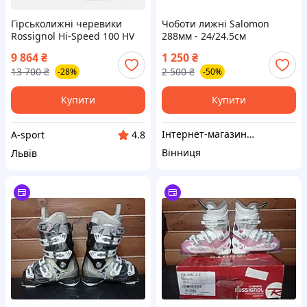
Гірськолижні черевики
Чоботи лижні Salomon
Rossignol Hi-Speed ​​​​100 HV
288мм - 24/24.5см
27.5 см
9 864
₴
1 250
₴
13 700
₴
2 500
₴
-28%
-50%
Купити
Купити
Інтернет-магазин "MULTI BOX"
A-sport
4.8
Вінниця
Львів