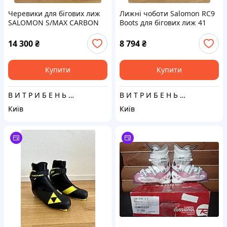
Черевики для бігових лиж
Лижні чоботи Salomon RC9
SALOMON S/MAX CARBON
Boots для бігових лиж 41
SKATE Розмір 45
розмір
14 300
₴
8 794
₴
Купити
Купити
В И Т Р И Б Е Н Ь К И
В И Т Р И Б Е Н Ь К И
Київ
Київ