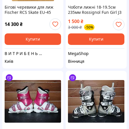
Бігові черевики для лиж
Чоботи лижні 18-19.5см
Fischer RCS Skate EU-45
235мм Rossignol Fun Girl J3
розмір
1 500
₴
14 300
₴
3 000
₴
-50%
Купити
Купити
В И Т Р И Б Е Н Ь К И
MegaShop
Київ
Вінниця