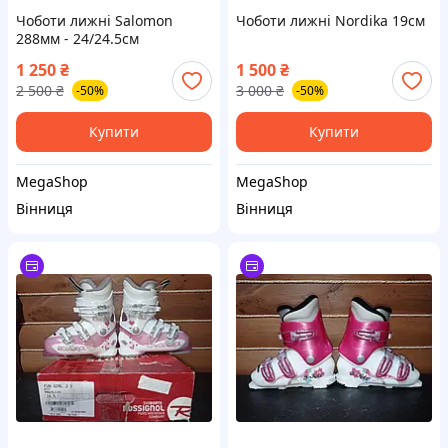
Чоботи лижні Salomon
Чоботи лижні Nordika 19см
288мм - 24/24.5см
1 250
₴
1 500
₴
2 500
₴
3 000
₴
-50%
-50%
Купити
Купити
MegaShop
MegaShop
Вінниця
Вінниця