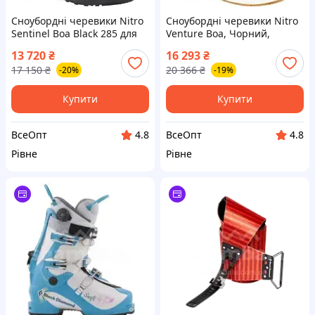
Сноубордні черевики Nitro
Сноубордні черевики Nitro
Sentinel Boa Black 285 для
Venture Boa, Чорний,
чоловіків розмір 43.3
розмір 42, для чоловіків
13 720
₴
16 293
₴
17 150
₴
20 366
₴
-20%
-19%
Купити
Купити
ВсеОпт
ВсеОпт
4.8
4.8
Рівне
Рівне