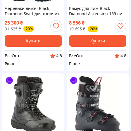
Черевики лижні Black
Камус для лиж Black
Diamond Swift для жіночих
Diamond Ascension 169 см
гірських лиж 24.5 мм
нейлоновий STS
25 300
₴
8 556
₴
31 625
₴
10 695
₴
-20%
-20%
Купити
Купити
ВсеОпт
ВсеОпт
4.8
4.8
Рівне
Рівне