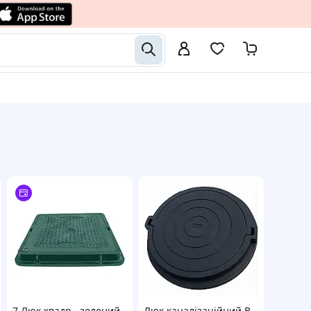
7 Люк квадр.. зелений
Люк каналізаційний В