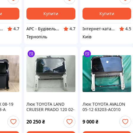
и
Купити
Купити
 - Будівельний інтернет-гіпермаркет
АРС - Будівельний інтернет-гіпермаркет
Інтернет-каталог знижок Техно ECO
4.7
4.7
4.5
Тернопіль
Київ
 08-19
Люк TOYOTA LAND
Люк TOYOTA AVALON
8-A
CRUISER PRADO 120 02-
05-12 63203-AC010
09 63203-60031
20 250
₴
9 000
₴