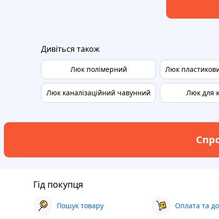
Дивіться також
Люк полімерний
Люк пластиков
Люк каналізаційний чавунний
Люк для 
Спро
Гід покупця
Пошук товару
Оплата та до