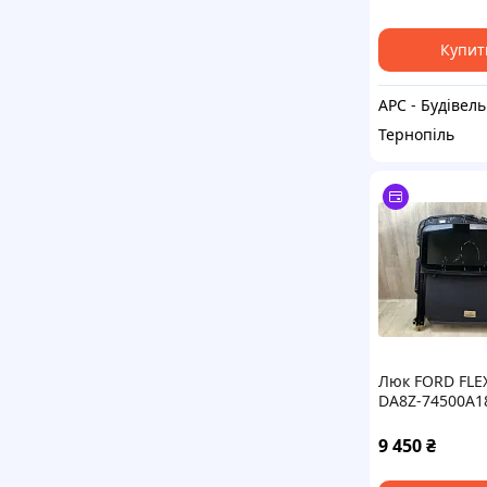
Купит
АРС
Тернопіль
Люк FORD FLEX
DA8Z-74500A1
9 450
₴