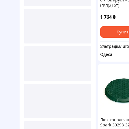
(п\п).(16т)
780*86\630*4
1 764
₴
Купит
Одеса
Люк каналіза
Spark 30298-3