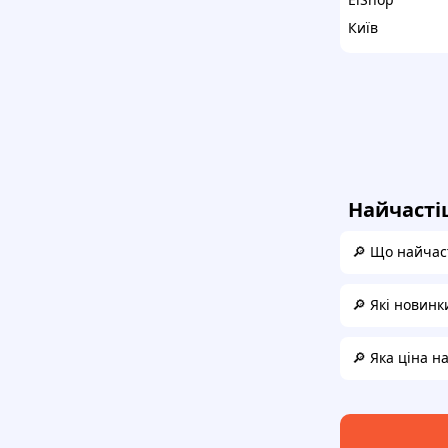
Київ
Найчасті
🔎 Що найчаст
🔎 Які новинк
🔎 Яка ціна н