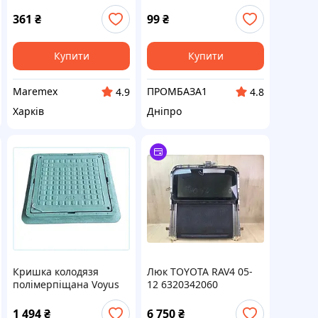
(чорн.) Квадратний
кришки каналізаційних
люків
361
₴
99
₴
Купити
Купити
Maremex
ПРОМБАЗА1
4.9
4.8
Харків
Дніпро
Кришка колодязя
Люк TOYOTA RAV4 05-
полімерпіщана Voyus
12 6320342060
740х740 під
навантаження 4т
1 494
₴
6 750
₴