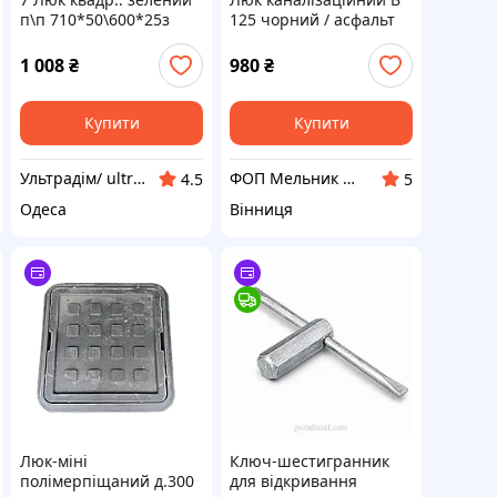
п\п 710*50\600*25з
125 чорний / асфальт
(1,5т) 40шт
1 008
₴
980
₴
Купити
Купити
Ультрадім/ ultradomik.com.ua
ФОП Мельник В.С.
4.5
5
Одеса
Вінниця
Люк-міні
Ключ-шестигранник
полімерпіщаний д.300
для відкривання