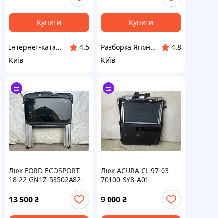
88X0C9K697
Купити
Купити
Інтернет-каталог знижок Техно ECO
Разборка Японських Автомобілів Автоджапан "AutoJapan"
4.5
4.8
Київ
Київ
Люк FORD ECOSPORT
Люк ACURA CL 97-03
18-22 GN1Z-58502A82-
70100-SY8-A01
BC
13 500
₴
9 000
₴