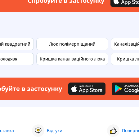
Спробуйте в застосунку
ий квадратний
Люк полімерпіщаний
Каналізаці
колодязя
Кришка каналізаційного люка
Кришка л
буйте в застосунку
ставка
Відгуки
Поверне