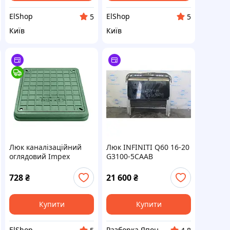
ElShop
ElShop
5
5
Київ
Київ
Люк каналізаційний
Люк INFINITI Q60 16-20
оглядовий Impex
G3100-5CAAB
прямокутний 450 х 500
мм зелений
728
₴
21 600
₴
Купити
Купити
ElShop
Разборка Японських Автомобілів Автоджапан "AutoJapan"