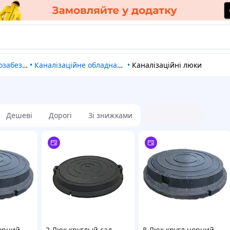
езпечення
•
Каналізаційне обладнання
•
Каналізаційні люки
Дешеві
Дорогі
Зі знижками
чорний
2 Люк круглый сад.
8 Люк кругл чорний