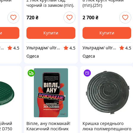
чорний із замком (п\п).
(п\п).(25т)
5
(1.5т) 730*50\630*25
50шт
720
₴
2 700
₴
и
Купити
Купити
Ультрадім/ ultradomik.com.ua
Ультрадім/ ultradomik.com.ua
Ультрадім/ ultradomik.com.ua
4.5
4.5
4.5
Одеса
Одеса
ційний
Віпле, ану пожмакай!
Кришка середнього
2 D750
Класичний посібник
люка полімерпещаного