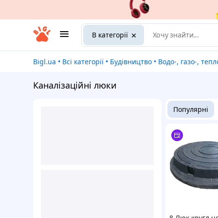
В категорії
Bigl.ua
•
Всі категорії
•
Будівництво
•
Водо-, газо-, теплозаб
Каналізаційні люки
Популярні
8.Люк кругл 