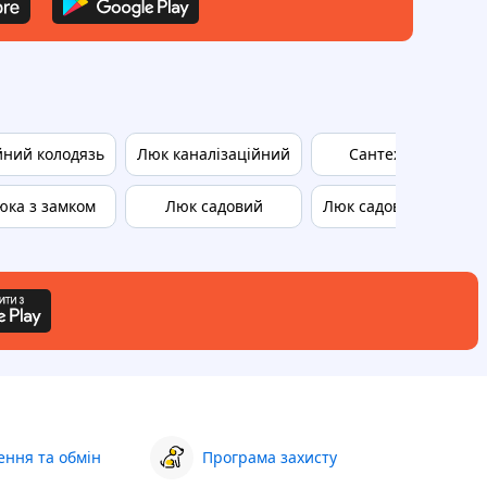
йний колодязь
Люк каналізаційний
Сантехнічний лю
юка з замком
Люк садовий
Люк садовий квадра
ння та обмін
Програма захисту