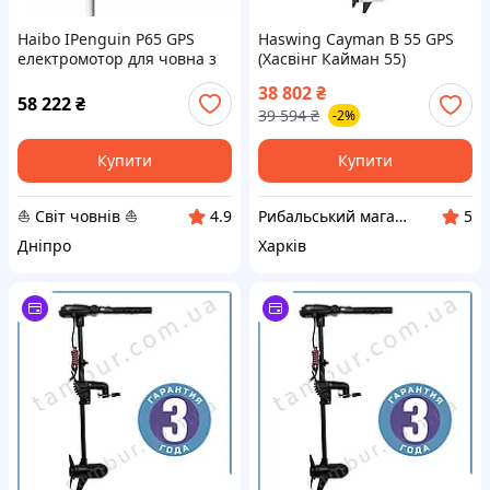
Haibo IPenguin P65 GPS
Haswing Cayman B 55 GPS
електромотор для човна з
(Хасвінг Кайман 55)
функцією якоря Хайбо П65
човновий електромотор,
38 802
₴
дейдвуд 152 см, білий (HE-
58 222
₴
39 594
₴
-2%
50736-152_W)
Купити
Купити
⛵ Світ човнів ⛵
Рибальський магазин - Тамбур
4.9
5
Дніпро
Харків