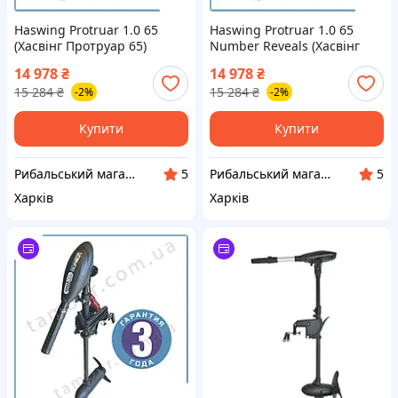
Haswing Protruar 1.0 65
Haswing Protruar 1.0 65
(Хасвінг Протруар 65)
Number Reveals (Хасвінг
безщітковий човновий
Протруар 65) човновий
14 978
₴
14 978
₴
електромотор дейдвуд 66
електромотор дейдвуд 90
15 284
₴
15 284
₴
-2%
-2%
см
см
Купити
Купити
Рибальський магазин - Тамбур
Рибальський магазин - Тамбур
5
5
Харків
Харків