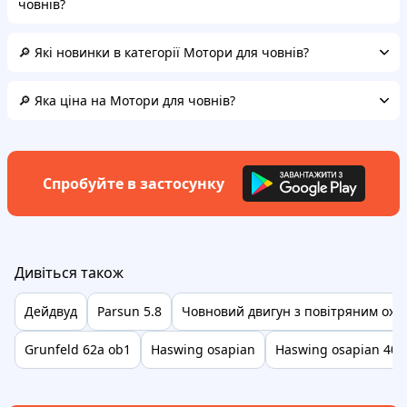
човнів?
🔎 Які новинки в категорії Мотори для човнів?
🔎 Яка ціна на Мотори для човнів?
Спробуйте в застосунку
Дивіться також
Дейдвуд
Parsun 5.8
Човновий двигун з повітряним ох
Grunfeld 62a ob1
Haswing osapian
Haswing osapian 40