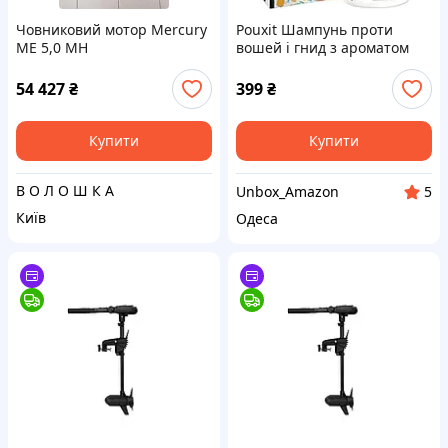
Човниковий мотор Mercury
Pouxit Шампунь проти
ME 5,0 MH
вошей і гнид з ароматом
абрикоса (Сток Європа)
уцінка коробка
54 427
₴
399
₴
Купити
Купити
В О Л О Ш К А
Unbox_Amazon
5
Київ
Одеса