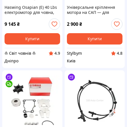
Haswing Osapian (E) 40 Lbs
Універсальне кріплення
електромотор для човна,
мотора на САП — для
дейдвуд 90 см
бензинових та електричних
моторів
9 145
₴
2 900
₴
Купити
Купити
⛵ Світ човнів ⛵
Stylbym
4.9
4.8
Дніпро
Київ