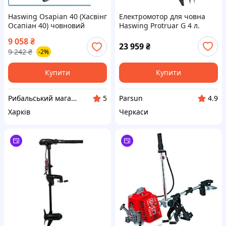
Haswing Osapian 40 (Хасвінг
Електромотор для човна
Осапіан 40) човновий
Haswing Protruar G 4 л.
електромотор дейдвуд 80
130lbs 24В
9 058
₴
см
23 959
₴
9 242
₴
-2%
Купити
Купити
Рибальський магазин - Тамбур
Parsun
5
4.9
Харків
Черкаси