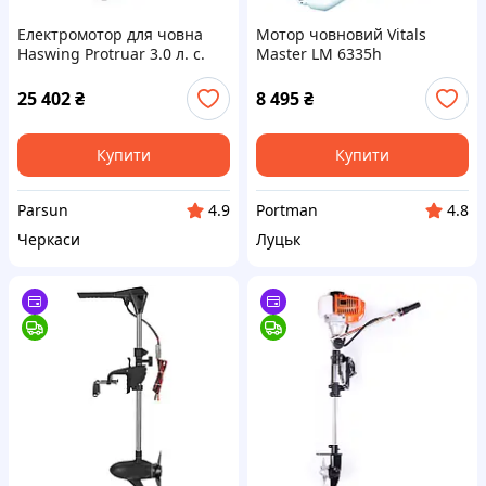
Електромотор для човна
Мотор човновий Vitals
Haswing Protruar 3.0 л. с.
Master LM 6335h
110 lbs 24В безщітковий
25 402
₴
8 495
₴
Купити
Купити
Parsun
Portman
4.9
4.8
Черкаси
Луцьк