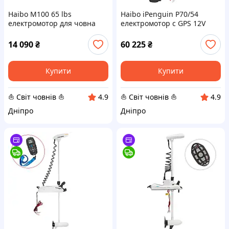
Haibo M100 65 lbs
Haibo iPenguin P70/54
електромотор для човна
електромотор c GPS 12V
14 090
₴
60 225
₴
Купити
Купити
⛵ Світ човнів ⛵
⛵ Світ човнів ⛵
4.9
4.9
Дніпро
Дніпро