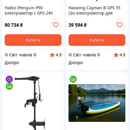
Haibo iPenguin P90
Haswing Cayman B GPS 55
електромотор c GPS 24V
Lbs електромотор для
дейдвуд 72
човна, білий, дейдвуд 152
см
80 734
₴
39 594
₴
Купити
Купити
⛵ Світ човнів ⛵
⛵ Світ човнів ⛵
4.9
4.9
Дніпро
Дніпро