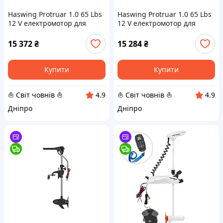
Haswing Protruar 1.0 65 Lbs
Haswing Protruar 1.0 65 Lbs
12 V електромотор для
12 V електромотор для
човна Lift/Lock
човна 50744-66_B
15 372
₴
15 284
₴
Купити
Купити
⛵ Світ човнів ⛵
⛵ Світ човнів ⛵
4.9
4.9
Дніпро
Дніпро