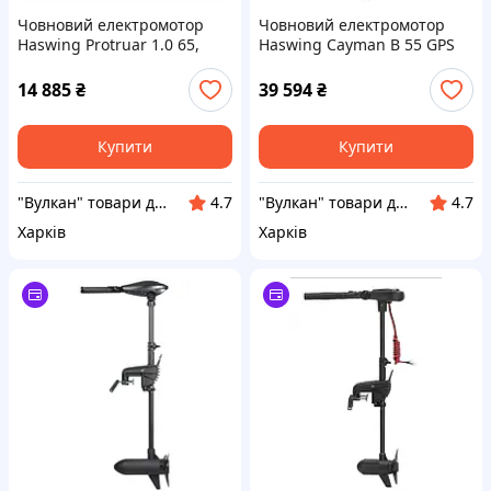
Човновий електромотор
Човновий електромотор
Haswing Protruar 1.0 65,
Haswing Cayman B 55 GPS
безщітковий
12 V 55 Lbs, дейдвуд 152 см
14 885
₴
39 594
₴
Купити
Купити
"Вулкан" товари для риболовлі, полювання, туризму та дайвінгу, човни та мотори
"Вулкан" товари для риболовлі, полювання, туризму та дайвінгу, човни та мотори
4.7
4.7
Харків
Харків