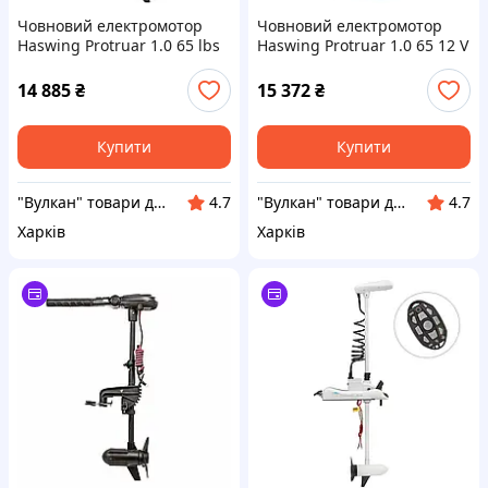
Човновий електромотор
Човновий електромотор
Haswing Protruar 1.0 65 lbs
Haswing Protruar 1.0 65 12 V
Number Reveals з
65 lbs безщітковий 600 Вт
цифровим індикатором
14 885
₴
15 372
₴
заряду
Купити
Купити
"Вулкан" товари для риболовлі, полювання, туризму та дайвінгу, човни та мотори
"Вулкан" товари для риболовлі, полювання, туризму та дайвінгу, човни та мотори
4.7
4.7
Харків
Харків