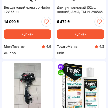
Безщітковий електро Haibo
Двигун човновий (52cc,
12V 65lbs
повний) AMG, TM-N-296565
14 090
₴
6 472
₴
Купити
Купити
MoreTovarov
TovaroMania
4.9
4.5
Дніпро
Київ