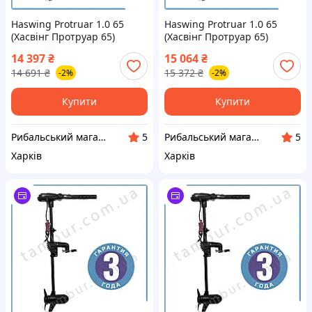
Haswing Protruar 1.0 65
Haswing Protruar 1.0 65
(Хасвінг Протруар 65)
(Хасвінг Протруар 65)
човновий електромотор
безщітковий човновий
14 397
₴
15 064
₴
(50744-90_B)
електромотор дейдвуд 66
14 691
₴
15 372
₴
-2%
-2%
см
Купити
Купити
Рибальський магазин - Тамбур
Рибальський магазин - Тамбур
5
5
Харків
Харків