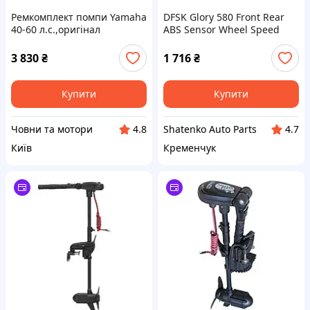
Ремкомплект помпи Yamaha
DFSK Glory 580 Front Rear
40-60 л.с.,оригінал
ABS Sensor Wheel Speed
Sensor - AliExpress 34
3 830
₴
1 716
₴
Купити
Купити
Човни та мотори
Shatenko Auto Parts
4.8
4.7
Київ
Кременчук