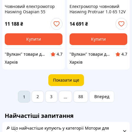
Човновий електромотор
Електромотор човновий
Haswing Osapian 55
Haswing Protruar 1.0 65 12V
Number Reveals 12 V 55 lbs
65Lbs безщітковий
з цифровим індикатором
транцевий для прісної та
11 188
₴
14 691
₴
заряду
солоної води
Купити
Купити
"Вулкан" товари для риболовлі, полювання, туризму та дайвінгу, човни та мотори
"Вулкан" товари для риболовлі, полювання, туризму та дайвінгу, човни та мотори
4.7
4.7
Харків
Харків
Показати ще
2
3
88
Вперед
1
...
Найчастіші запитання
🔎 Що найчастіше купують у категорії Мотори для