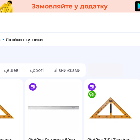
я
•
Лінійки і кутники
Дешеві
Дорогі
Зі знижками
eacher
Лінійка Buromax 50см,
Лінійка ZiBi Teacher