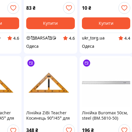
(10U03-015)
83
₴
10
₴
и
Купити
Купити

😍🥰BARSA🥰😘
ukr_torg.ua
4.6
4.6
4.4
Одеса
Одеса
eacher
Лінійка ZiBi Teacher
Лінійка Buromax 50см,
45° для
Косинець 90°/45° для
steel (BM.5810-50)
и 50 см,
шкільної дошки 50 см,
39)
жовтий (ZB.5639)
348
₴
196
₴