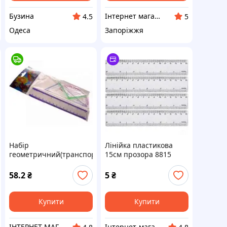
Бузина
Інтернет магазин "Твій Вектор"
4.5
5
Одеса
Запоріжжя
Набір
Лінійка пластикова
геометричний(транспортир,
15см прозора 8815
трик.30х60х90, трик.15
см, лінійка 20 см) (1/)
58.2
₴
5
₴
Купити
Купити
ІНТЕРНЕТ-МАГАЗИН "КНОПКА"
Інтернет-магазин "Русалочка"