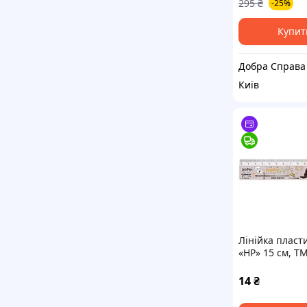
295
₴
-25%
Купит
Добра Справа
Київ
Лінійка пласт
«HP» 15 см, TM
14
₴