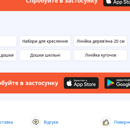
Спробуйте в застосунку
Набори для креслення
Лінійка дерев'яна 20 см
ї дошки
Дошки шкільні
Лінійка куточок
буйте в застосунку
ставка
Відгуки
Поверне