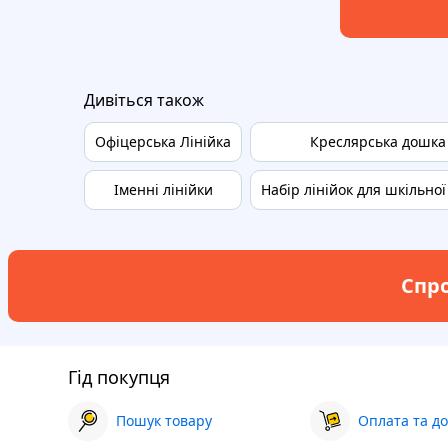
Дивіться також
Офіцерська Лінійка
Креслярська дошка
Іменні лінійки
Набір лінійок для шкільно
Спро
Гід покупця
Пошук товару
Оплата та до