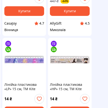
447
₴
-44%
Купити
Купити
CasaJoy
AllyGift
4.7
4.5
Вінниця
Миколаїв
Лінійка пластикова
Лінійка пластикова
«LP» 15 см, TM Kite
«HP» 15 см, TM Kite
14
₴
14
₴