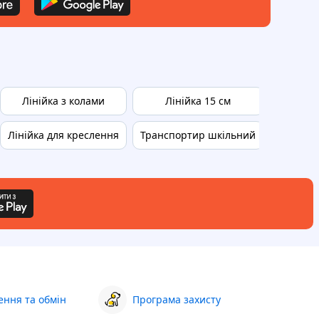
Лінійка з колами
Лінійка 15 см
Ш
Лінійка для креслення
Транспортир шкільний
Tikkuril
ння та обмін
Програма захисту