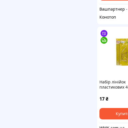
Конотоп
Набір лінійок
пластикових 4 
2026-3-87
17
₴
Купит
WMK.com.ua