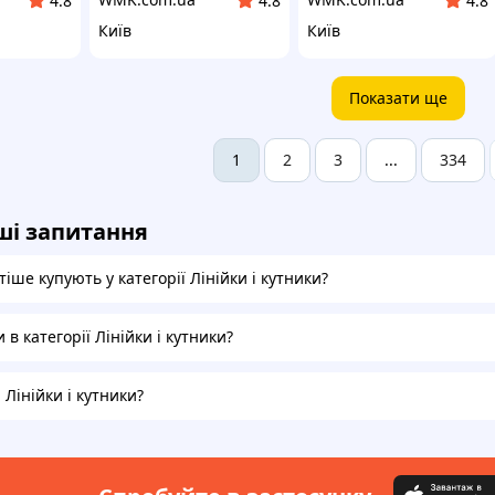
4.8
4.8
4.8
Київ
Київ
Показати ще
2
3
334
1
...
ші запитання
іше купують у категорії Лінійки і кутники?
 в категорії Лінійки і кутники?
 Лінійки і кутники?