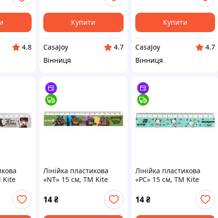
и
Купити
Купити
CasaJoy
CasaJoy
4.8
4.7
4.7
Вінниця
Вінниця
икова
Лінійка пластикова
Лінійка пластикова
 Kite
«NT» 15 см, TM Kite
«PC» 15 см, TM Kite
14
₴
14
₴