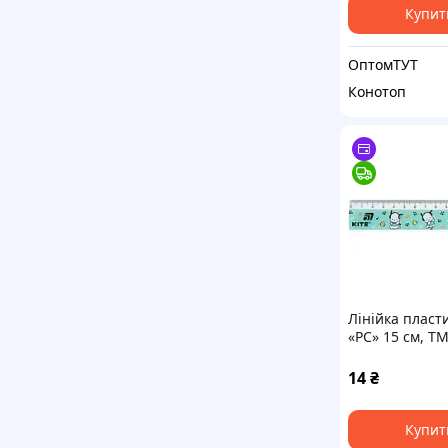
Купит
ОптомТУТ
Конотоп
Лінійка пласт
«PC» 15 см, TM
14
₴
Купит