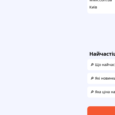
Київ
Найчасті
🔎 Що найчаст
🔎 Які новинки
🔎 Яка ціна на