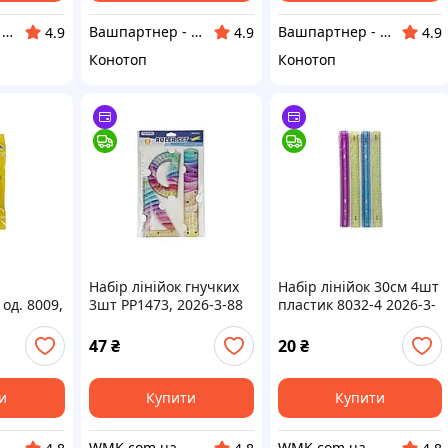
Вашпартнер - канцтовари, іграшки та дитяча книга, побутова хімія
Вашпартнер - канцтовари, іграшки та дитяча книга, побутова хімія
Вашпартнер - канцтовари, іграшки та дитяча книга, побутова хімія
4.9
4.9
4.9
Конотоп
Конотоп
Набір лінійок гнучких
Набір лінійок 30см 4шт
од. 8009,
3шт PP1473, 2026-3-88
пластик 8032-4 2026-3-
11
47
₴
20
₴
и
Купити
Купити
WMK.com.ua
WMK.com.ua