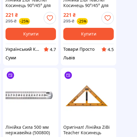
Косинець 90°/45° для
Косинець 90°/45° для
шкільної дошки 50 см,
шкільної дошки 50 см,
221
₴
221
₴
жовтий (ZB.5639)
жовтий (ZB.5639)
295
₴
295
₴
-25%
-25%
Купити
Купити
Український Кошик
Товари Просто
4.7
4.5
Суми
Львів
Лінійка Сила 500 мм
Оригінал! Лінійка ZiBi
нержавейка (500800)
Teacher Косинець