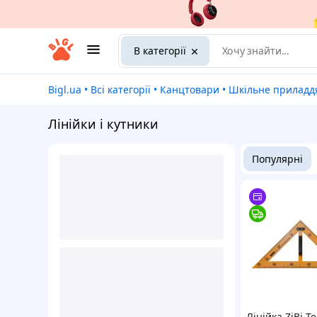
В категорії
Bigl.ua
•
Всі категорії
•
Канцтовари
•
Шкільне приладд
Лінійки і кутники
Популярні
Лінійка ZiBi T