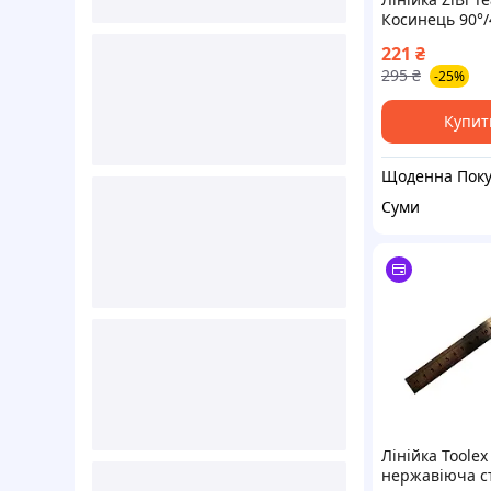
Косинець 90°/
шкільної дошк
221
₴
жовтий (ZB.56
295
₴
-25%
Купит
Суми
Лінійка Toole
нержавіюча с