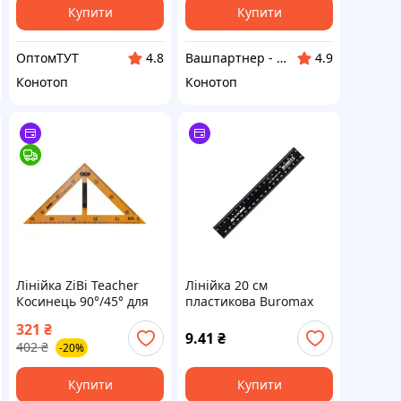
Купити
Купити
ОптомТУТ
Вашпартнер - канцтовари, іграшки та дитяча книга, побутова хімія
4.8
4.9
Конотоп
Конотоп
Лінійка ZiBi Teacher
Лінійка 20 см
Косинець 90°/45° для
пластикова Buromax
шкільної дошки 50 см,
чорна в блістері
321
₴
жовтий ZB.5639 buzyna
BM.5827-20
9.41
₴
402
₴
-20%
Купити
Купити