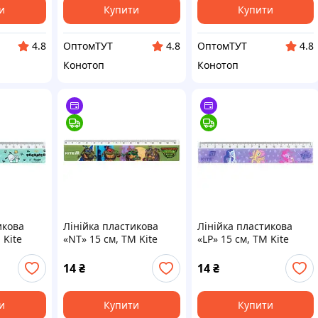
и
Купити
Купити
ОптомТУТ
ОптомТУТ
4.8
4.8
4.8
Конотоп
Конотоп
икова
Лінійка пластикова
Лінійка пластикова
 Kite
«NT» 15 см, TM Kite
«LP» 15 см, TM Kite
14
₴
14
₴
и
Купити
Купити