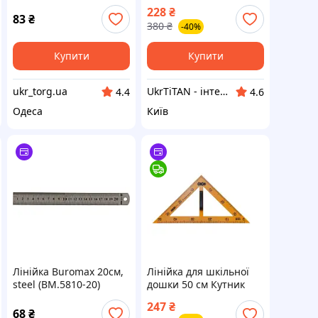
90°/45° для шкільної
228
₴
дошки 50 см, жовтий
83
₴
380
₴
-40%
(ZB.5639) - Вища Якість!
Купити
Купити
ukr_torg.ua
UkrTiTAN - інтернет-магазин електроніки та комп'ютерної техніки
4.4
4.6
Одеса
Київ
Лінійка Buromax 20см,
Лінійка для шкільної
steel (BM.5810-20)
дошки 50 см Кутник
90°/45° ZiBi Teacher
247
₴
жовта
68
₴