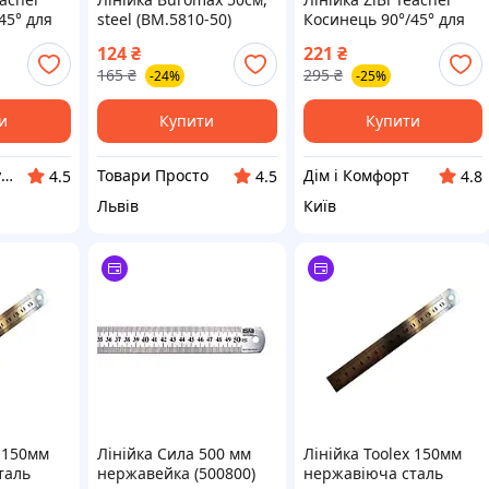
45° для
steel (BM.5810-50)
Косинець 90°/45° для
и 50 см,
шкільної дошки 50 см,
124
₴
221
₴
39)
жовтий (ZB.5639)
165
₴
295
₴
-24%
-25%
и
Купити
Купити
Щоденна Покупка
Товари Просто
Дім і Комфорт
4.5
4.5
4.8
Львів
Київ
x 150мм
Лінійка Сила 500 мм
Лінійка Toolex 150мм
таль
нержавейка (500800)
нержавіюча сталь