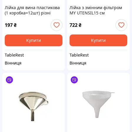
Лійка для вина пластикова
Лійка з змінним фільтром
(1 коробка=12шт) різні
MY UTENSIL15 см
кольори 7088 EMPIRE
8640025000 BARAZZONI
197
₴
722
₴
Купити
Купити
TableRest
TableRest
Вінниця
Вінниця