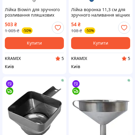
Лійка Biowin для зручного
Лійка воронка 11,3 см для
розливання пляшкових
зручного наливання міцних
напоїв із ситом і стопором
напоїв і настоянок у
503
₴
54
₴
для дистиляції
пляшки
1 005
₴
108
₴
-50%
-50%
Купити
Купити
KRAMIX
KRAMIX
5
5
Київ
Київ