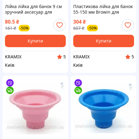
Лійка лійка для банок 9 см
Пластикова лійка для банок
зручний аксесуар для
55-150 мм Browin для
наливання рідини без
зручного наливання рідин
80.5
₴
304
₴
проток
без проток
161
₴
607
₴
-50%
-50%
Купити
Купити
KRAMIX
KRAMIX
5
5
Київ
Київ