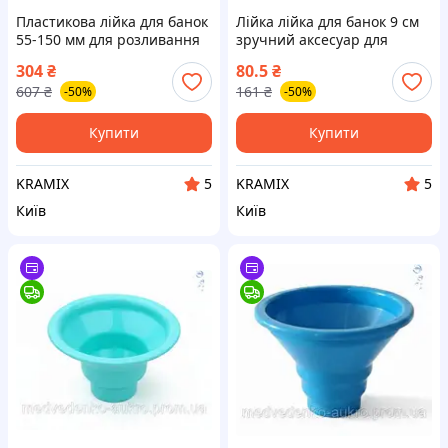
Пластикова лійка для банок
Лійка лійка для банок 9 см
55-150 мм для розливання
зручний аксесуар для
рідин і зручного наливання
наливання рідин у
304
₴
80.5
₴
контейнери
607
₴
161
₴
-50%
-50%
Купити
Купити
KRAMIX
KRAMIX
5
5
Київ
Київ