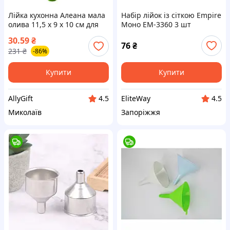
Лійка кухонна Алеана мала
Набір лійок із сіткою Empire
олива 11,5 х 9 х 10 см для
Моно EM-3360 3 шт
поливу рослин
30.59
₴
76
₴
231
₴
-86%
Купити
Купити
AllyGift
EliteWay
4.5
4.5
Миколаїв
Запоріжжя