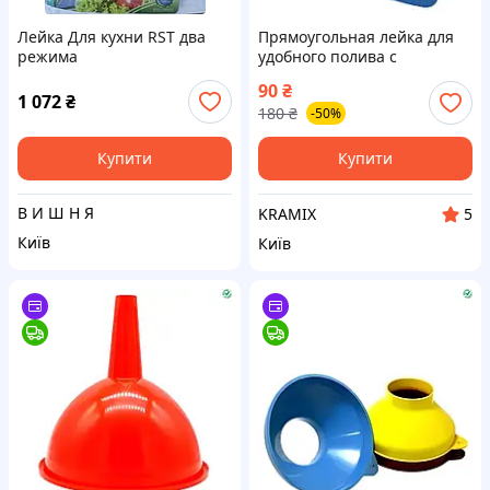
Лейка Для кухни RST два
Прямоугольная лейка для
режима
удобного полива с
оригинальным дизайном и
90
₴
высокой прочностью
1 072
₴
180
₴
-50%
Купити
Купити
В И Ш Н Я
KRAMIX
5
Київ
Київ