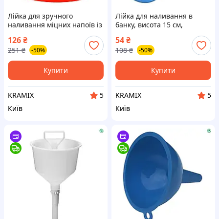
Лійка для зручного
Лійка для наливання в
наливання міцних напоїв із
банку, висота 15 см,
пляшкою заввишки 19 см
ідеальна для міцних напоїв
126
₴
54
₴
для легкості використання
і настоянок
251
₴
108
₴
-50%
-50%
Купити
Купити
KRAMIX
KRAMIX
5
5
Київ
Київ