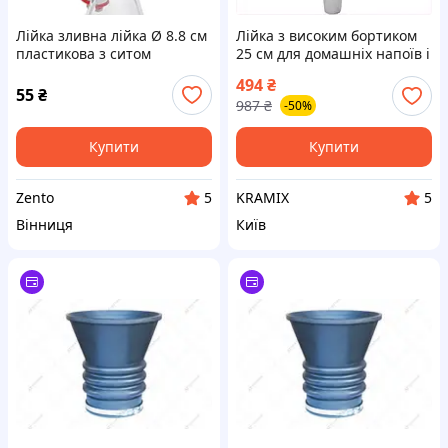
Лійка зливна лійка Ø 8.8 см
Лійка з високим бортиком
пластикова з ситом
25 см для домашніх напоїв і
настоянок зручний
494
₴
аксесуар для розливання
55
₴
987
₴
-50%
рідин
Купити
Купити
Zento
KRAMIX
5
5
Вінниця
Київ