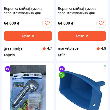
Воронка (лійка) гумова
Воронка (лійка) гумова
завантажувальна для
завантажувальна для
"Holmer", "Samson",
"Holmer", "Samson",
"Joskin", "Meprozet",
"Joskin", "Meprozet",
64 800
₴
64 800
₴
"Zunhmamer" Код/Артикул
"Zunhmamer" Код/Артикул
12814
12814
Купити
Купити
greenmilya
marketplace
4.7
4.8
Харків
Київ