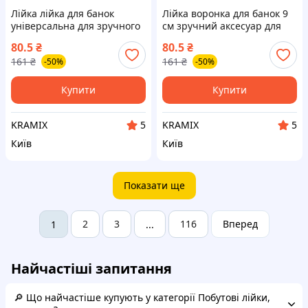
Лійка лійка для банок
Лійка воронка для банок 9
універсальна для зручного
см зручний аксесуар для
наливання рідин 9 см
розливання рідин у
80.5
₴
80.5
₴
контейнери
161
₴
161
₴
-50%
-50%
Купити
Купити
KRAMIX
KRAMIX
5
5
Київ
Київ
Показати ще
2
3
116
Вперед
1
...
Найчастіші запитання
🔎 Що найчастіше купують у категорії Побутові лійки,