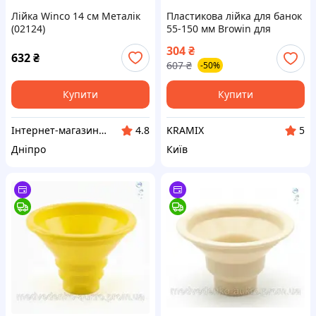
Лійка Winco 14 см Металік
Пластикова лійка для банок
(02124)
55-150 мм Browin для
зручного наливання рідин
304
₴
без проток
632
₴
607
₴
-50%
Купити
Купити
Інтернет-магазин "Winner"
KRAMIX
4.8
5
Дніпро
Київ