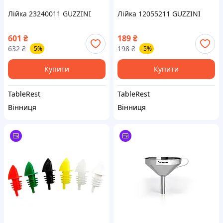
Лійка 23240011 GUZZINI
Лійка 12055211 GUZZINI
601
₴
189
₴
632
₴
198
₴
-5%
-5%
Купити
Купити
TableRest
TableRest
Вінниця
Вінниця