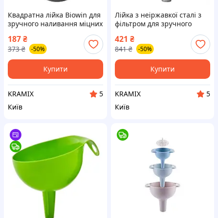
Квадратна лійка Biowin для
Лійка з неіржавкої сталі з
зручного наливання міцних
фільтром для зручного
напоїв із пляшок
наливання міцних напоїв і
187
₴
421
₴
настоянок
373
₴
841
₴
-50%
-50%
Купити
Купити
KRAMIX
KRAMIX
5
5
Київ
Київ