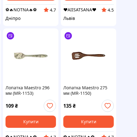
⚽️🔥NOTNA🔥⚽️
❤️AIISATSANA❤️
4.7
4.5
Дніпро
Львів
Лопатка Maestro 296
Лопатка Maestro 275
мм (MR-1153)
мм (MR-1150)
109
₴
135
₴
Купити
Купити
⚽️🔥NOTNA🔥⚽️
⚽️🔥NOTNA🔥⚽️