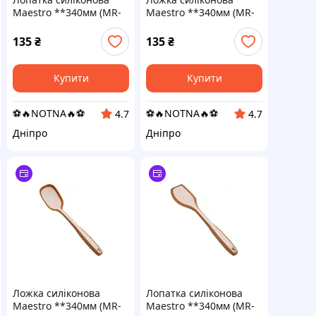
Maestro **340мм (MR-
Maestro **340мм (MR-
1064)
1065)
135
₴
135
₴
Купити
Купити
⚽️🔥NOTNA🔥⚽️
⚽️🔥NOTNA🔥⚽️
4.7
4.7
Дніпро
Дніпро
Ложка силіконова
Лопатка силіконова
Maestro **340мм (MR-
Maestro **340мм (MR-