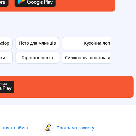
ьхіор
Тісто для млинців
Кухонна лопатка
рки
Гарнірні ложка
Силіконова лопатка для сковород
ння та обмін
Програма захисту