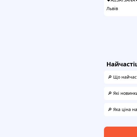
Львів
Найчасті
🔎 Що найчаст
🔎 Які новинк
🔎 Яка ціна н