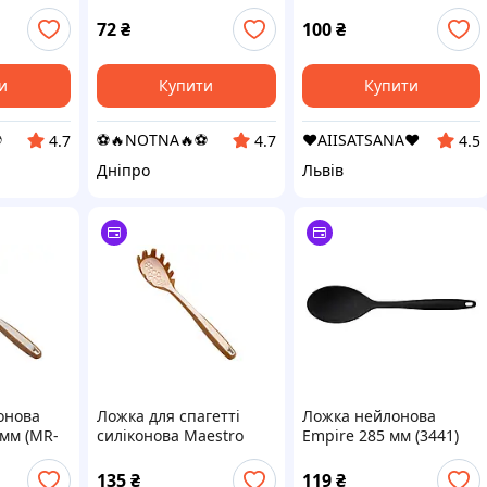
250мм (MR-1711)
1503)
72
₴
100
₴
и
Купити
Купити
️
⚽️🔥NOTNA🔥⚽️
❤️AIISATSANA❤️
4.7
4.7
4.5
Дніпро
Львів
онова
Ложка для спагетті
Ложка нейлонова
0мм (MR-
силіконова Maestro
Empire 285 мм (3441)
**330мм (MR-1066)
135
₴
119
₴