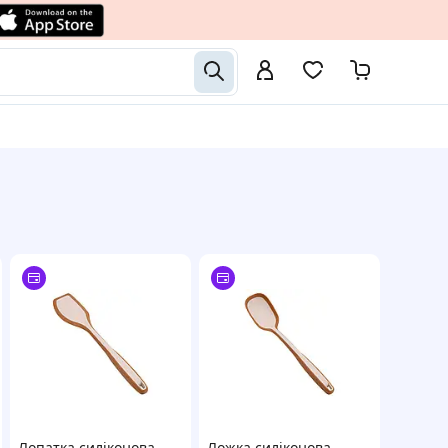
Лопатка силіконова
Ложка силіконова