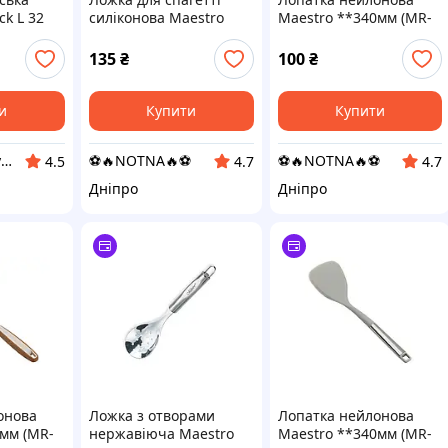
ck L 32
силіконова Maestro
Maestro **340мм (MR-
**330мм (MR-1066)
1503)
135
₴
100
₴
и
Купити
Купити
Щоденна Покупка
⚽️🔥NOTNA🔥⚽️
⚽️🔥NOTNA🔥⚽️
4.5
4.7
4.7
Дніпро
Дніпро
онова
Ложка з отворами
Лопатка нейлонова
0мм (MR-
нержавіюча Maestro
Maestro **340мм (MR-