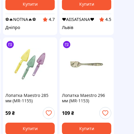
Купити
Купити
⚽️🔥NOTNA🔥⚽️
❤️AIISATSANA❤️
4.7
4.5
Дніпро
Львів
Лопатка Maestro 285
Лопатка Maestro 296
мм (MR-1155)
мм (MR-1153)
59
₴
109
₴
Купити
Купити