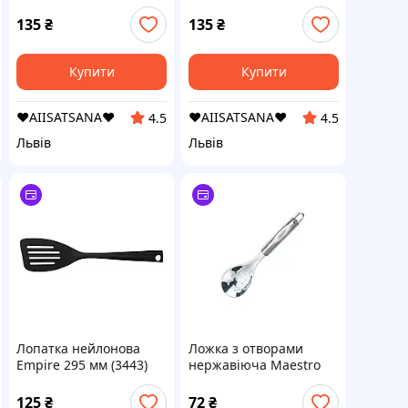
1065)
1064)
135
₴
135
₴
Купити
Купити
❤️AIISATSANA❤️
❤️AIISATSANA❤️
4.5
4.5
Львів
Львів
Лопатка нейлонова
Ложка з отворами
Empire 295 мм (3443)
нержавіюча Maestro
250мм (MR-1711)
125
₴
72
₴