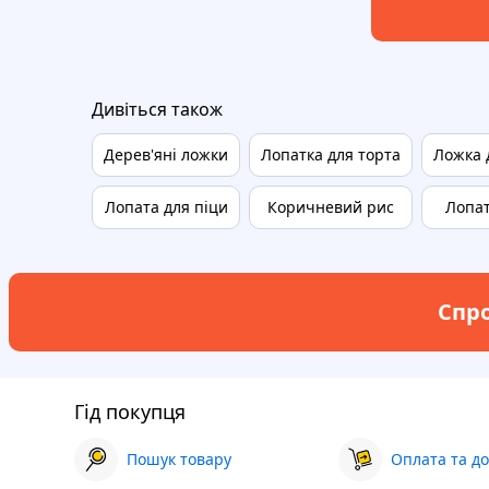
Дивіться також
Дерев'яні ложки
Лопатка для торта
Ложка 
Лопата для піци
Коричневий рис
Лопат
Спро
Гід покупця
Пошук товару
Оплата та до