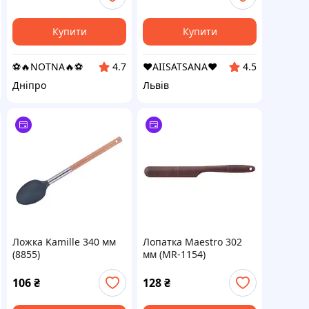
Купити
Купити
⚽️🔥NOTNA🔥⚽️
❤️AIISATSANA❤️
4.7
4.5
Дніпро
Львів
Ложка Kamille 340 мм
Лопатка Maestro 302
(8855)
мм (MR-1154)
106
₴
128
₴