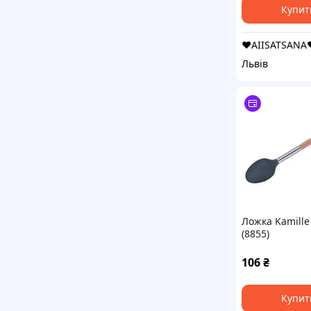
Купит
❤️AIISATSANA
Львів
Ложка Kamille
(8855)
106
₴
Купит