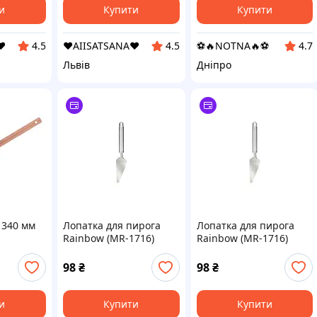
и
Купити
Купити
❤️
❤️AIISATSANA❤️
⚽️🔥NOTNA🔥⚽️
4.5
4.5
4.7
Львів
Дніпро
 340 мм
Лопатка для пирога
Лопатка для пирога
Rainbow (MR-1716)
Rainbow (MR-1716)
98
₴
98
₴
и
Купити
Купити