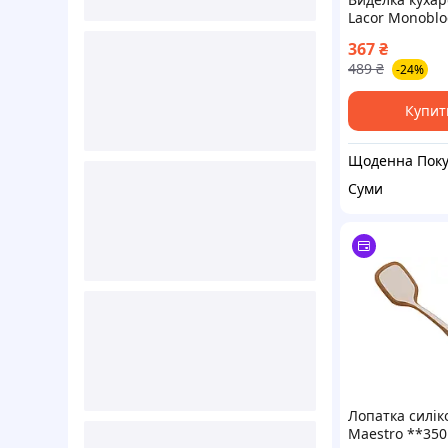
Lacor Monoblo
cm (62505)
367
₴
489
₴
-24%
Купит
Суми
Лопатка силік
Maestro **35