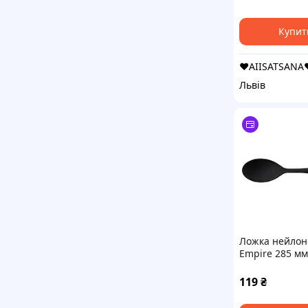
Купит
❤️AIISATSANA
Львів
Ложка нейлон
Empire 285 мм
119
₴