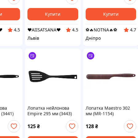
и
Купити
Купити
❤️
❤️AIISATSANA❤️
⚽️🔥NOTNA🔥⚽️
4.5
4.5
4.7
Львів
Дніпро
ова
Лопатка нейлонова
Лопатка Maestro 302
 (3441)
Empire 295 мм (3443)
мм (MR-1154)
125
₴
128
₴