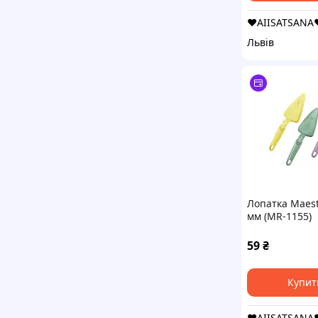
❤️AIISATSANA
Львів
Лопатка Maest
мм (MR-1155)
59
₴
Купит
❤️AIISATSANA