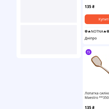
1062)
135
₴
Купит
⚽️🔥NOTNA🔥⚽
Дніпро
Лопатка силік
Maestro **35
1062)
135
₴