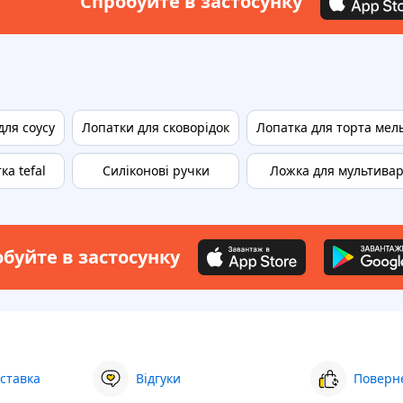
Спробуйте в застосунку
для соусу
Лопатки для сковорідок
Лопатка для торта мел
ка tefal
Силіконові ручки
Ложка для мультива
буйте в застосунку
ставка
Відгуки
Поверне