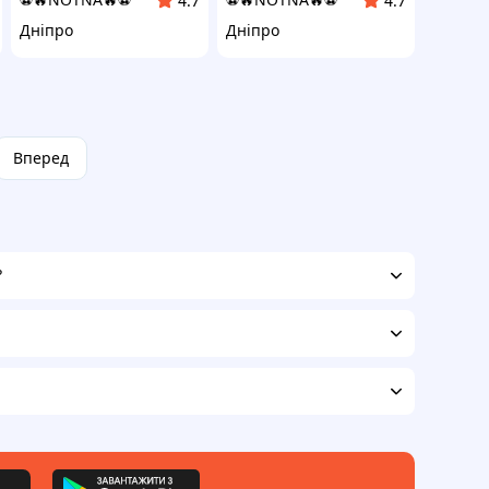
4.7
4.7
Дніпро
Дніпро
Вперед
?