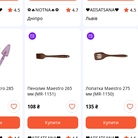
❤️
⚽️🔥NOTNA🔥⚽️
❤️AIISATSANA❤️
4.5
4.7
4.5
Дніпро
Львів
ro 285
Пензлик Maestro 265
Лопатка Maestro 275
мм (MR-1151)
мм (MR-1150)
108
₴
135
₴
и
Купити
Купити
❤️
❤️AIISATSANA❤️
❤️AIISATSANA❤️