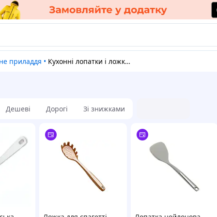
нне приладдя
•
Кухонні лопатки і ложки, кухонні вилки
Дешеві
Дорогі
Зі знижками
ська
Ложка для спагетті
Лопатка нейлонова