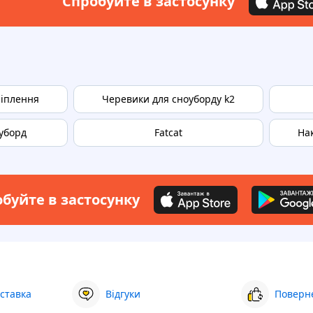
Спробуйте в застосунку
ріплення
Черевики для сноуборду k2
уборд
Fatcat
На
буйте в застосунку
ставка
Відгуки
Поверне