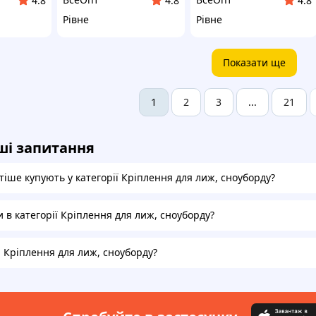
4.8
4.8
4.8
Рівне
Рівне
Показати ще
2
3
21
1
...
ші запитання
іше купують у категорії Кріплення для лиж, сноуборду?
и в категорії Кріплення для лиж, сноуборду?
а Кріплення для лиж, сноуборду?