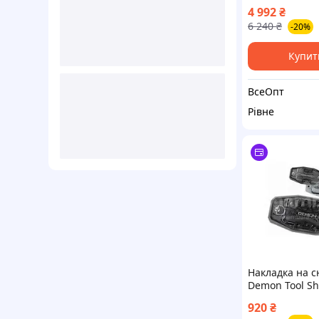
для сноуборду
4 992
₴
6 240
₴
-20%
Купит
ВсеОпт
Рівне
Накладка на с
Demon Tool Sh
DS6007)
920
₴
поликарбонат