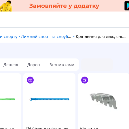
ди спорту
•
Лижний спорт та сноубординг
•
Кріплення для лиж, сноуборду
Дешеві
Дорогі
Зі знижками
нець до
Ski Strap ремінець до
Кішки до