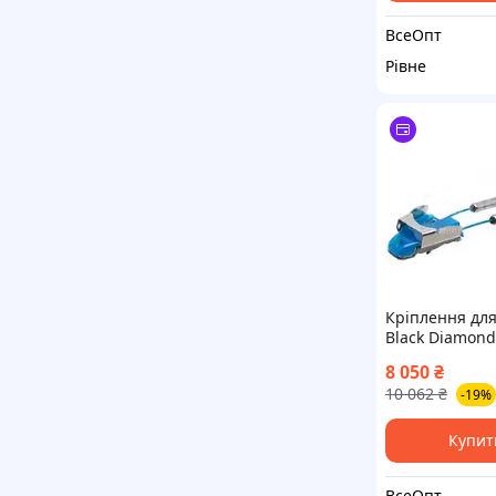
ВсеОпт
Рівне
Кріплення дл
Black Diamond
Bindings, для 
8 050
₴
для горных л
10 062
₴
-19%
Купит
ВсеОпт