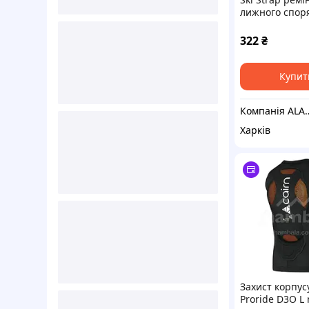
лижного спор
Envy Green, 25
322
₴
Купит
Компанія
Харків
Захист корпус
Proride D3O L 