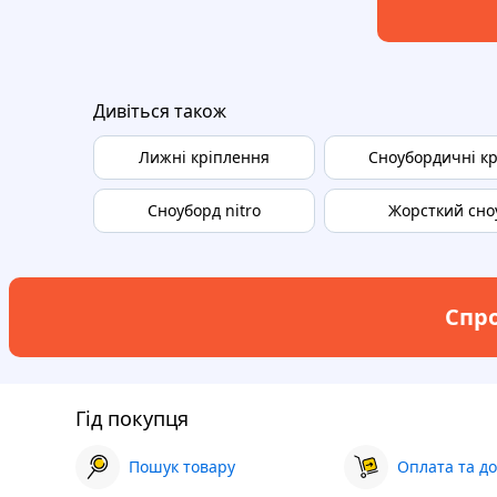
Дивіться також
Лижні кріплення
Сноубордичні к
Сноуборд nitro
Жорсткий сно
Спро
Гід покупця
Пошук товару
Оплата та до