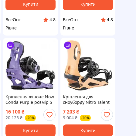
Купити
Купити
ВсеОпт
ВсеОпт
4.8
4.8
Рівне
Рівне
Кріплення жіноче Now
Кріплення для
Conda Purple розмір S
сноуборду Nitro Talent
для сноуборду
Unisex Coral M для
16 100
₴
7 203
₴
чоловіків та жінок
20 125
₴
9 004
₴
-20%
-20%
Купити
Купити