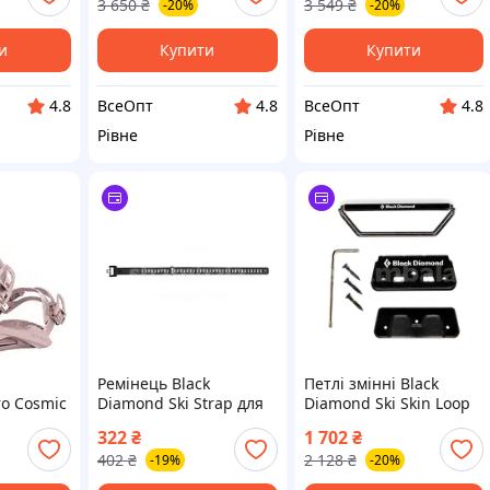
3 650
₴
3 549
₴
-20%
-20%
и
Купити
Купити
ВсеОпт
ВсеОпт
4.8
4.8
4.8
Рівне
Рівне
я
Ремінець Black
Петлі змінні Black
ro Cosmic
Diamond Ski Strap для
Diamond Ski Skin Loop
че 6
лижного спорядження,
Kit (BD 1638670000ALL1)
322
₴
1 702
₴
чорний, 20"
для сноуборду
402
₴
2 128
₴
-19%
-20%