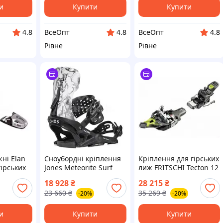
и
Купити
Купити
ВсеОпт
ВсеОпт
4.8
4.8
4.8
Рівне
Рівне
ні Elan
Сноубордні кріплення
Кріплення для гірських
гірських
Jones Meteorite Surf
лиж FRITSCHI Tecton 12
ck
Series, чорні, L для
120, Скітур, DIN 5 –12
18 928
₴
28 215
₴
чоловіків та жінок
23 660
₴
35 269
₴
-20%
-20%
и
Купити
Купити