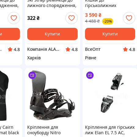
ядження,
лижного спорядження,
гірськолижних
"
Ultra Blue, 20"
кріплень FRITSCHI
3 590
₴
Crampon Xenic 105 для
322
₴
4 488
₴
-20%
скитуру
и
Купити
Купити
 ALANTUR
Компанія ALANTUR
ВсеОпт
4.8
4.8
4.8
Харків
Рівне
у Cairn
Кріплення для
Кріплення для гірських
mat black
сноуборду Nitro
лиж Elan EL 7.5 AC,