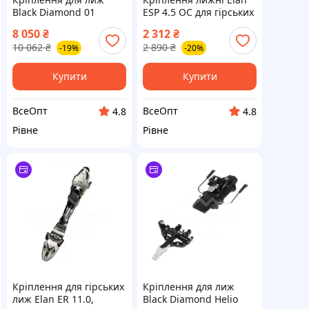
Black Diamond 01
ESP 4.5 OC для гірських
Bindings-midstiff для
лиж DD969407
8 050
₴
2 312
₴
фрирайду
10 062
₴
2 890
₴
-19%
-20%
Купити
Купити
ВсеОпт
ВсеОпт
4.8
4.8
Рівне
Рівне
Кріплення для гірських
Кріплення для лиж
лиж Elan ER 11.0,
Black Diamond Helio