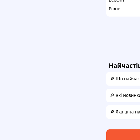
Рівне
Найчасті
🔎 Що найчаст
🔎 Які новинк
🔎 Яка ціна н