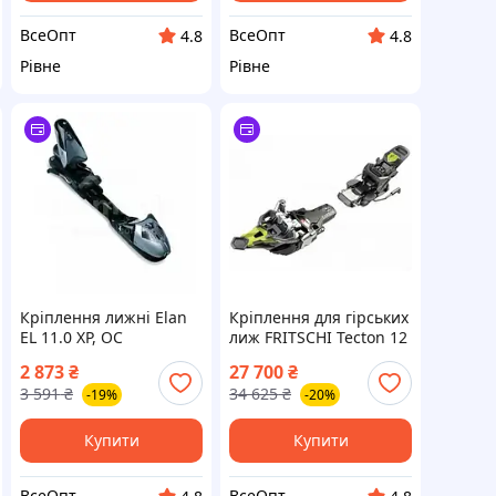
ВсеОпт
ВсеОпт
4.8
4.8
Рівне
Рівне
Кріплення лижні Elan
Кріплення для гірських
EL 11.0 XP, OC
лиж FRITSCHI Tecton 12
(DB352606) для
100, Скітур, DIN 5-12
2 873
₴
27 700
₴
фрирайд
3 591
₴
34 625
₴
-19%
-20%
Купити
Купити
ВсеОпт
ВсеОпт