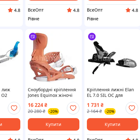
ВсеОпт
ВсеОпт
4.8
4.8
4.8
Рівне
Рівне
я лиж
Сноубордні кріплення
Кріплення лижні Elan
 O2
Jones Equinox жіночі
EL 7.0 SIL OC для
скитуру,
All-mountain для
початківців до 80 кг
16 224
₴
1 731
₴
ыж
середнього рівня
20 280
₴
2 164
₴
-20%
-20%
и
Купити
Купити
ВсеОпт
ВсеОпт