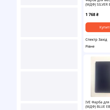
(МДФ) SILVER 
1л Acrylack Eff
MADE IN ITALY
1 768
₴
Купит
Спектр Захід
Рівне
IVE Фарба для
(МДФ) BLUE EB