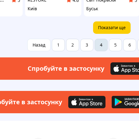
5
4.6
5
Київ
Буськ
Показати ще
Назад
1
2
3
5
6
4
Спробуйте в застосунку
буйте в застосунку