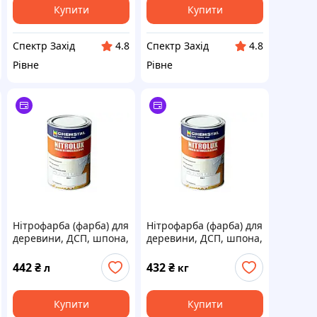
Купити
Купити
Спектр Захід
Спектр Захід
4.8
4.8
Рівне
Рівне
Нітрофарба (фарба) для
Нітрофарба (фарба) для
деревини, ДСП, шпона,
деревини, ДСП, шпона,
фанери, металу біла
фанери, металу
матова НЦ Nitroluх,
глянцева НЦ Nitroluх,
442
₴
432
₴
л
кг
Chemstal, тонується по
Chemstal, тонується по
RAL (1л)
RAL
Купити
Купити