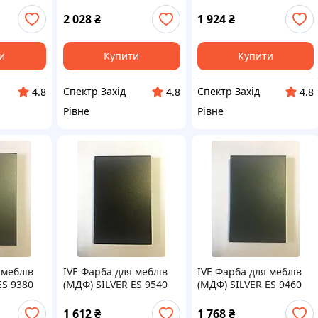
t / MADE
Acrylack Effect / MADE
Acrylack Effect / MADE
IN ITALY
IN ITALY
2 028
₴
1 924
₴
и
Купити
Купити
Спектр Захід
Спектр Захід
4.8
4.8
4.8
Рівне
Рівне
 меблів
IVE Фарба для меблів
IVE Фарба для меблів
ES 9380
(МДФ) SILVER ES 9540
(МДФ) SILVER ES 9460
ect /
1л Acrylack Effect /
1л Acrylack Effect /
MADE IN ITALY
MADE IN ITALY
1 612
₴
1 768
₴