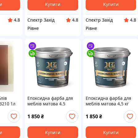
и
Купити
Купити
Спектр Захід
Спектр Захід
4.8
4.8
4.8
Рівне
Рівне
лів
Епоксидна фарба для
Епоксидна фарба для
3210 1л
меблів матова 4.5
меблів матова 4,5 кг
t / MADE
чорна
Білий 9010
1 850
₴
1 850
₴
и
Купити
Купити