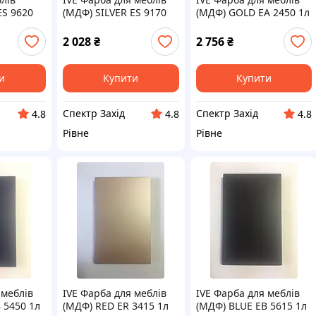
ES 9620
(МДФ) SILVER ES 9170
(МДФ) GOLD EA 2450 1л
ect /
1л Acrylack Effect /
Acrylack Effect / MADE
MADE IN ITALY
IN ITALY
2 028
₴
2 756
₴
и
Купити
Купити
Спектр Захід
Спектр Захід
4.8
4.8
4.8
Рівне
Рівне
 меблів
IVE Фарба для меблів
IVE Фарба для меблів
 5450 1л
(МДФ) RED ER 3415 1л
(МДФ) BLUE EB 5615 1л