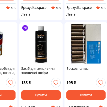
Epoxydka.space
Epoxydka.space
4.8
4.8
4.8
Львів
Львів
арба) для
Засіб для зміцнення
Воскові олівці
П, шпона,
зношеної шкіри
лу матова
Furniture Clinic Leather
hemstal,
Binder (50 мл/100
133
₴
195
₴
RAL
мл/250 мл/1 л)
и
Купити
Купити
ФОП Купцов А.О.
RESTORE
Cвіт покраски