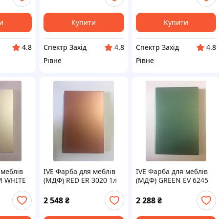
и
Купити
Купити
Спектр Захід
Спектр Захід
4.8
4.8
4.8
Рівне
Рівне
 меблів
IVE Фарба для меблів
IVE Фарба для меблів
M WHITE
(МДФ) RED ER 3020 1л
(МДФ) GREEN EV 6245
rylack
Acrylack Effect / MADE
1л Acrylack Effect /
IN ITALY
IN ITALY
MADE IN ITALY
2 548
₴
2 288
₴