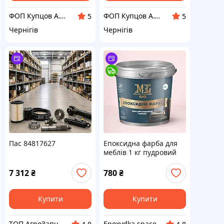
ФОП Купцов А.О.
ФОП Купцов А.О.
5
5
Чернігів
Чернігів
Пас 84817627
Епоксидна фарба для
меблів 1 кг пудровий
7 312
₴
780
₴
Купити
Купити
ТОП АгроЗапчастина
Epoxydka.space