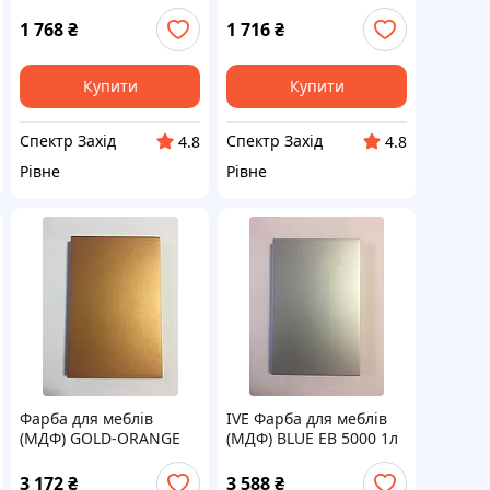
Acrylack Effect / MADE
EG 4270 1л Acrylack
IN ITALY
Effect / MADE IN ITALY
1 768
₴
1 716
₴
Купити
Купити
Спектр Захід
Спектр Захід
4.8
4.8
Рівне
Рівне
Фарба для меблів
IVE Фарба для меблів
(МДФ) GOLD-ORANGE
(МДФ) BLUE EB 5000 1л
1л Acrylack Effect /
Acrylack Effect / MADE
MADE IN ITALY
IN ITALY
3 172
₴
3 588
₴