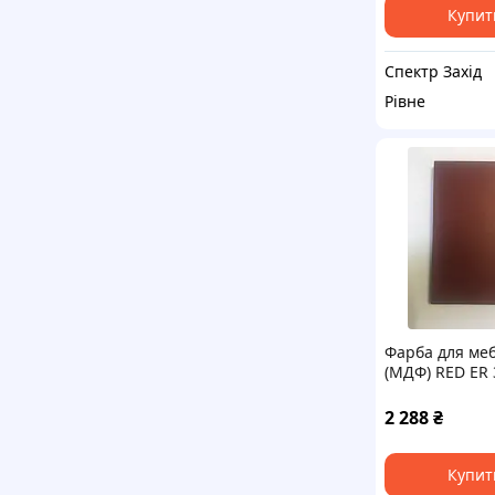
Купит
Спектр Захід
Рівне
Фарба для меб
(МДФ) RED ER 
Acrylack Effec
IN ITALY
2 288
₴
Купит