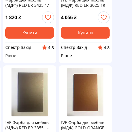
(МДФ) RED ER 3425 1л
(МДФ) RED ER 3025 1л
Acrylack Effect / MADE
Acrylack Effect / MADE
IN ITALY
IN ITALY
1 820
₴
4 056
₴
Купити
Купити
Спектр Захід
Спектр Захід
4.8
4.8
Рівне
Рівне
IVE Фарба для меблів
IVE Фарба для меблів
(МДФ) RED ER 3355 1л
(МДФ) GOLD-ORANGE