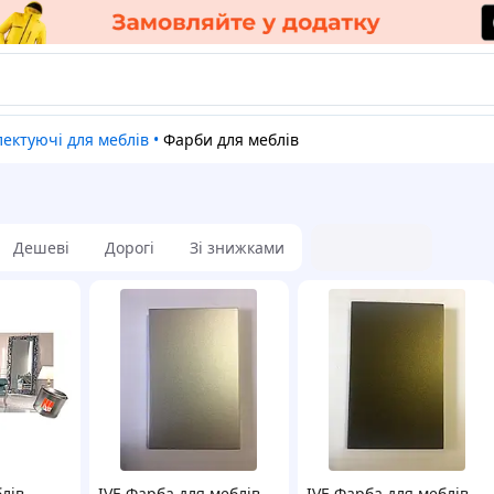
лектуючі для меблів
•
Фарби для меблів
Дешеві
Дорогі
Зі знижками
лів
IVE Фарба для меблів
IVE Фарба для меблів