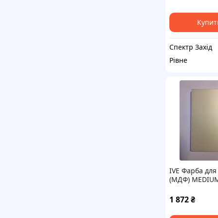
Купит
Спектр Захід
Рівне
IVE Фарба для
(МДФ) MEDIU
298871K 1л Ac
Effect / MADE 
1 872
₴