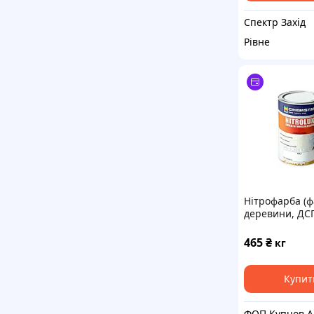
Спектр Захід
Рівне
Нітрофарба (ф
деревини, ДС
фанери, мета
НЦ Nitroluх, C
465
₴
кг
тонується по 
Купит