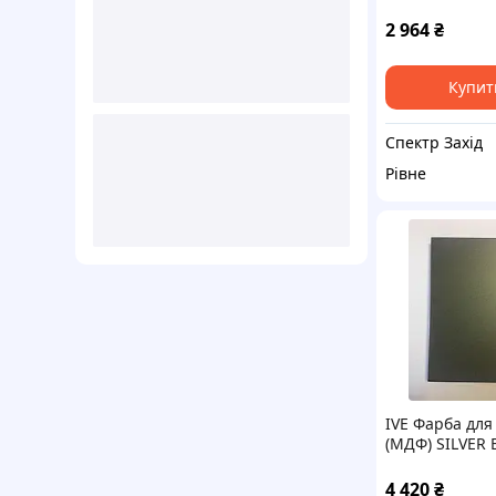
Acrylack Effec
IN ITALY
2 964
₴
Купит
Спектр Захід
Рівне
IVE Фарба для
(МДФ) SILVER 
1л Acrylack Eff
MADE IN ITALY
4 420
₴