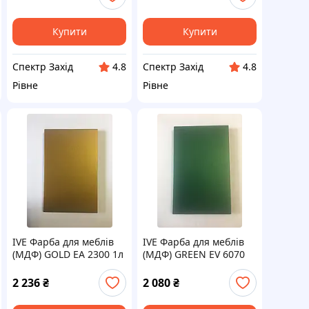
Купити
Купити
Спектр Захід
Спектр Захід
4.8
4.8
Рівне
Рівне
IVE Фарба для меблів
IVE Фарба для меблів
(МДФ) GOLD EA 2300 1л
(МДФ) GREEN EV 6070
Acrylack Effect / MADE
1л Acrylack Effect /
IN ITALY
MADE IN ITALY
2 236
₴
2 080
₴