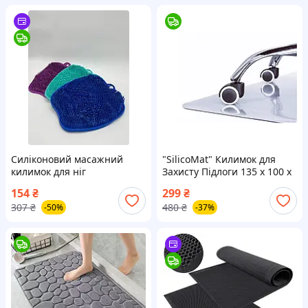
Силіконовий масажний
"SilicoMat" Килимок для
килимок для ніг
Захисту Підлоги 135 х 100 х
протиковзкий килимок для
0.5мм
154
₴
299
₴
ванної
307
₴
480
₴
-50%
-37%