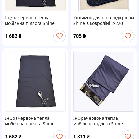
Інфрачервона тепла
Килимок для ніг з підігрівом
мобільна підлога Shine
Shine в ковроліні 2/220
ЕК-80/150 240 Вт 80х150 см
60х40 см Чорний
Dark Blue iz16578
H162K0688
1 682
₴
705
₴
88C5K9128P
Інфрачервона тепла
Інфрачервона тепла
мобільна підлога Shine
мобільна підлога Shine
ЕК-80/150 240 Вт 80х150 см
ЕК-100х50 см Lux 200 Вт
Dark Blue iz16578,
Вlue A881H8817
1 682
₴
1 311
₴