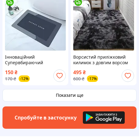
Інноваційний
Ворсистий приліжковий
Супервбираючий
килимок з довгим ворсом
Діатомітовий Килимок для
Травичка 90*200см. темно-
150
₴
495
₴
ванної 60*40см
сірий
170
₴
600
₴
-12%
-17%
прямокутний
Показати ще
Спробуйте в застосунку