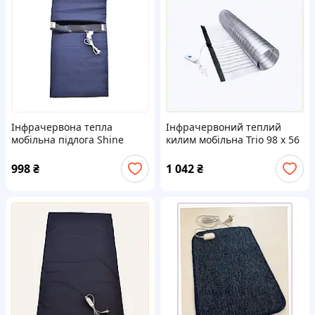
Інфрачервона тепла
Інфрачервоний теплий
мобільна підлога Shine
килим мобільна Trio 98 х 56
ЕК-100/50 100 Вт Dark blue
см, 82942X3X0
100х50 см, 880702EA4
998
₴
1 042
₴