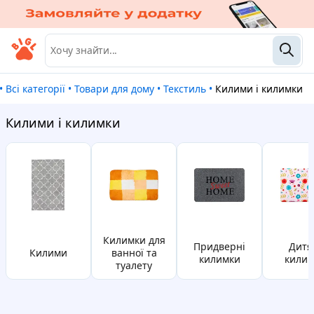
•
Всі категорії
•
Товари для дому
•
Текстиль
•
Килими і килимки
Килими і килимки
Килимки для
придверні
дитячі
килими
ванної та
килимки
килим
туалету