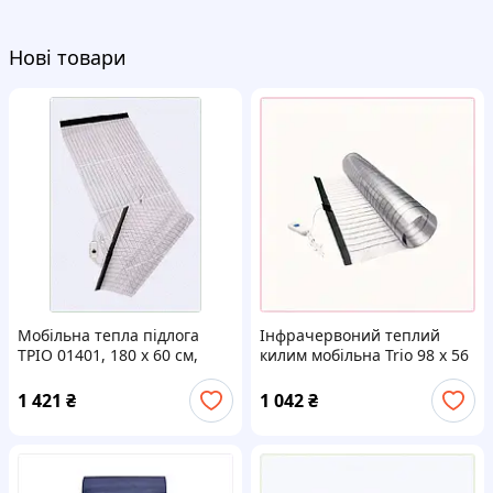
Нові товари
Мобільна тепла підлога
Інфрачервоний теплий
ТРІО 01401, 180 х 60 см,
килим мобільна Trio 98 х 56
45E225P10
см 8M294230T
1 421
₴
1 042
₴