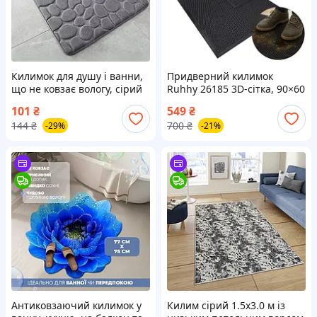
Килимок для душу і ванни,
Придверний килимок
що не ковзає вологу, сірий
Ruhhy 26185 3D-сітка, 90×60
Лучшая цена
см, протиковзкий
101
₴
549
₴
144
₴
700
₴
-29%
-21%
Антиковзаючий килимок у
Килим сірий 1.5х3.0 м із