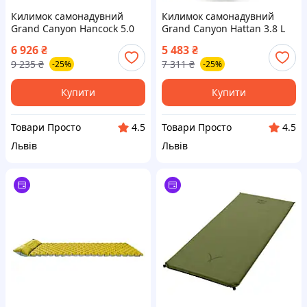
Килимок самонадувний
Килимок самонадувний
Grand Canyon Hancock 5.0
Grand Canyon Hattan 3.8 L
XW Botanical Garden
Pro Misty Blue (30621593)
6 926
₴
5 483
₴
(350014)
9 235
₴
7 311
₴
-25%
-25%
Купити
Купити
Товари Просто
Товари Просто
4.5
4.5
Львів
Львів