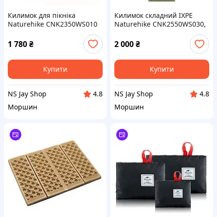
Килимок для пікніка
Килимок складний IXPE
Naturehike CNK2350WS010
Naturehike CNK2550WS030,
210*240 см, блакитний із
алюмінієва плівка,
принтом
195x60x1.8 см, оливковий-
1 780
₴
2 000
₴
зелений
Купити
Купити
NS Jay Shop
NS Jay Shop
4.8
4.8
Моршин
Моршин