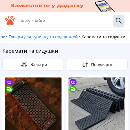
нок
•
Товари для туризму та подорожей
•
Каремати та сидушки
Каремати та сидушки
Фільтри
Популярні