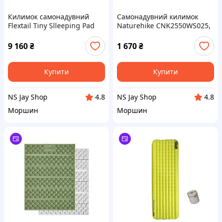
Килимок самонадувний
Самонадувний килимок
Flextail Tiny Slleeping Pad
Naturehike CNK2550WS025,
R05 AVS, розмір L (196 х 55 х
30мм, зелений
7 см), помаранчевий
9 160
₴
1 670
₴
Купити
Купити
NS Jay Shop
NS Jay Shop
4.8
4.8
Моршин
Моршин