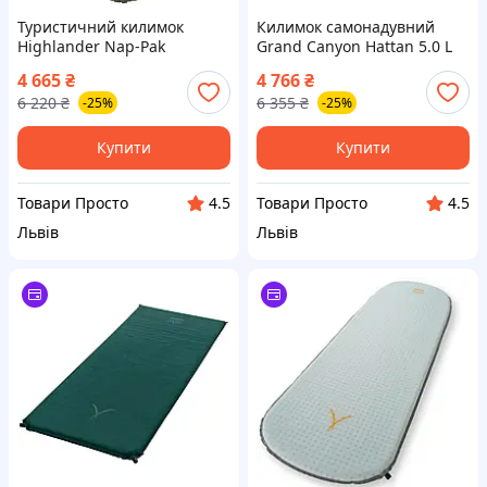
Туристичний килимок
Килимок самонадувний
Highlander Nap-Pak
Grand Canyon Hattan 5.0 L
Inflatable Sleeping Mat
Botanical Garden (350011)
4 665
₴
4 766
₴
PrimaLoft 5 cm Olive
6 220
₴
6 355
₴
-25%
-25%
(AIR072-OG) (930481)
Купити
Купити
Товари Просто
Товари Просто
4.5
4.5
Львів
Львів