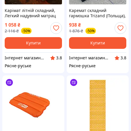
Карімат літній складний,
Каремат складний
Легкий надувний матрац
гармошка Trizand (Польща),
для походів, Матрас
Килимок складний
1 058
₴
938
₴
надувний кемпінг, ITR
туристичний, Килимок
2 116
₴
1 876
₴
-50%
-50%
каремат туристичний, ITR
Купити
Купити
Інтернет магазин Єнот
Інтернет магазин Єнот
3.8
3.8
Рясне-руське
Рясне-руське