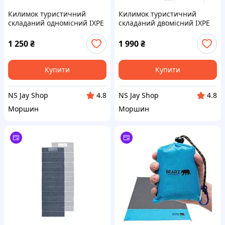
Килимок туристичний
Килимок туристичний
складаний одномісний IXPE
складаний двомісний IXPE
Naturehike CNK2450WS044 з
Naturehike CNK2450WS044 з
алюмінієвою плівкою,
алюмінієвою плівкою,
1 250
₴
1 990
₴
195x60x1.8 см, синій
200x120x1.8 см, синій
Купити
Купити
NS Jay Shop
NS Jay Shop
4.8
4.8
Моршин
Моршин