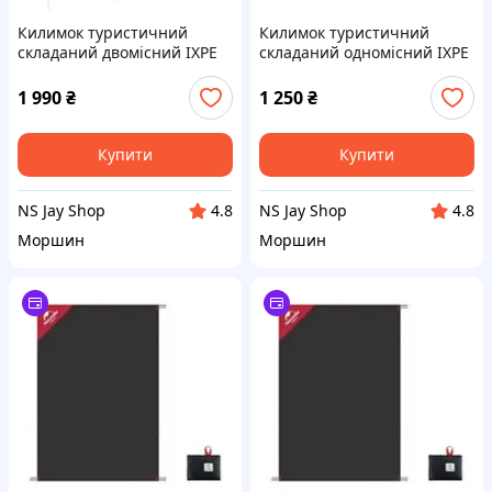
Килимок туристичний
Килимок туристичний
складаний двомісний IXPE
складаний одномісний IXPE
Naturehike CNK2450WS044 з
Naturehike CNK2450WS044 з
алюмінієвою плівкою,
алюмінієвою плівкою,
1 990
₴
1 250
₴
200x120x1.8 см, оливковий
195x60x1.8 см, оливковий
Купити
Купити
NS Jay Shop
NS Jay Shop
4.8
4.8
Моршин
Моршин