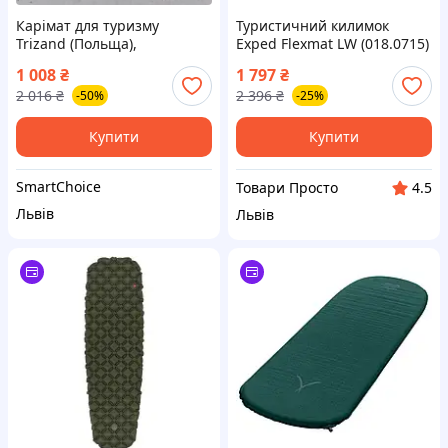
Карімат для туризму
Туристичний килимок
Trizand (Польща),
Exped Flexmat LW (018.0715)
Туристичні карімати,
1 008
₴
1 797
₴
Туристичний килимок
2 016
₴
2 396
₴
-50%
-25%
складний, Карімат великий,
ZLT
Купити
Купити
SmartChoice
Товари Просто
4.5
Львів
Львів