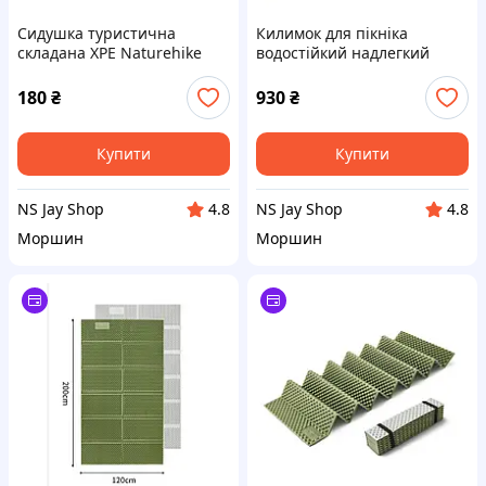
Сидушка туристична
Килимок для пікніка
складана XPE Naturehike
водостійкий надлегкий
NH20PJ025, 15 мм, хакі з
Naturehike Moisture Picnic
чохлом для походів та
Mat NH17D050-B, 145x200
180
₴
930
₴
кемпінгу
см, чорний
Купити
Купити
NS Jay Shop
NS Jay Shop
4.8
4.8
Моршин
Моршин