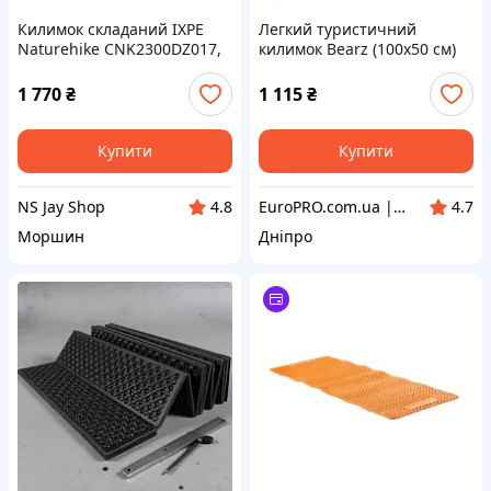
Килимок складаний IXPE
Легкий туристичний
Naturehike CNK2300DZ017,
килимок Bearz (100х50 см)
алюмінієва плівка, 200x65х2
см, темно-блакитний
1 770
₴
1 115
₴
Купити
Купити
NS Jay Shop
EuroPRO.com.ua | Побутова Техніка з Європи
4.8
4.7
Моршин
Дніпро