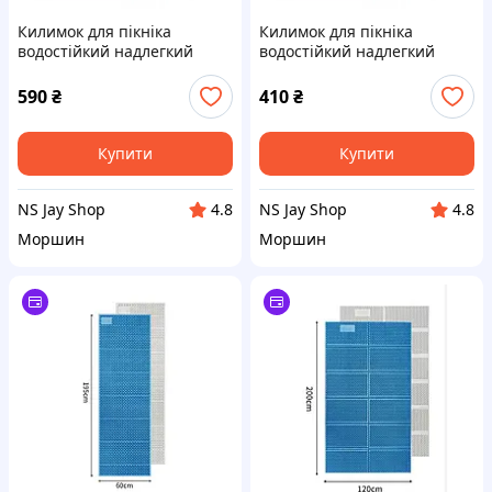
Килимок для пікніка
Килимок для пікніка
водостійкий надлегкий
водостійкий надлегкий
Naturehike Moisture Picnic
Naturehike Moisture Picnic
Mat NH17D050-B, 145x100
Mat NH17D050-B, 120x70 см,
590
₴
410
₴
см, чорний
чорний
Купити
Купити
NS Jay Shop
NS Jay Shop
4.8
4.8
Моршин
Моршин