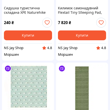
Сидушка туристична
Килимок самонадувний
складана XPE Naturehike
Flextail Tiny Slleeping Pad,
CNK2650WS011, 18 мм,
R03 AVS, розмір L (196 х 65 х
зелена, для походів та
7 см), зелений
240
₴
7 820
₴
кемпінгу
Купити
Купити
NS Jay Shop
NS Jay Shop
4.8
4.8
Моршин
Моршин