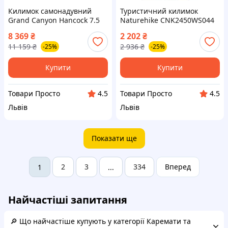
Килимок самонадувний
Туристичний килимок
Grand Canyon Hancock 7.5
Naturehike CNK2450WS044
XW Nutria Brown (30621625)
подвійний 200x120х1,8см
8 369
₴
2 202
₴
зелений (6927595789995)
11 159
₴
2 936
₴
-25%
-25%
Купити
Купити
Товари Просто
Товари Просто
4.5
4.5
Львів
Львів
Показати ще
2
3
334
Вперед
1
...
Найчастіші запитання
🔎 Що найчастіше купують у категорії Каремати та