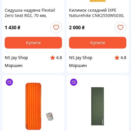
Сидушка надувна Flextail
Килимок складний IXPE
Zero Seat R02, 70 мм,
Naturehike CNK2550WS030,
помаранчева
алюмінієва плівка,
185x60x1.8 см, медово-
1 430
₴
2 000
₴
золотий
Купити
Купити
NS Jay Shop
NS Jay Shop
4.8
4.8
Моршин
Моршин