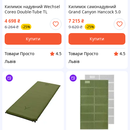
Килимок надувний Wechsel
Килимок самонадувний
Coreo Double-Tube TL
Grand Canyon Hancock 5.0
Lemon/Grey (233122)
XW Nutria Brown (30621623)
4 698
₴
7 215
₴
6 264
₴
9 620
₴
-25%
-25%
Купити
Купити
Товари Просто
Товари Просто
4.5
4.5
Львів
Львів