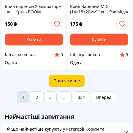
Бойл варений 20мм закорм
Бойл Варений МІХ
1кг – Кріль BOOM
(14+18+20мм) 1кг – Рак Мідія
BOOM
150
₴
175
₴
Купити
Купити
fatcarp.com.ua
fatcarp.com.ua
5
5
Одеса
Одеса
Показати ще
2
3
334
Вперед
1
...
Найчастіші запитання
🔎 Що найчастіше купують у категорії Корми та