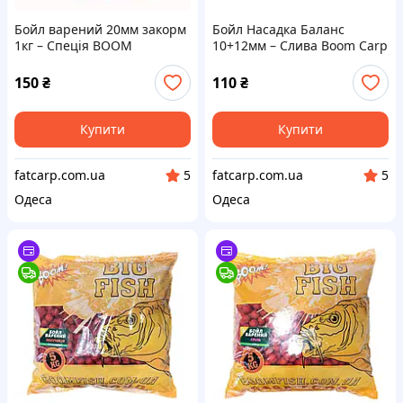
Бойл варений 20мм закорм
Бойл Насадка Баланс
1кг – Спеція BOOM
10+12мм – Слива Boom Carp
150
₴
110
₴
Купити
Купити
fatcarp.com.ua
fatcarp.com.ua
5
5
Одеса
Одеса