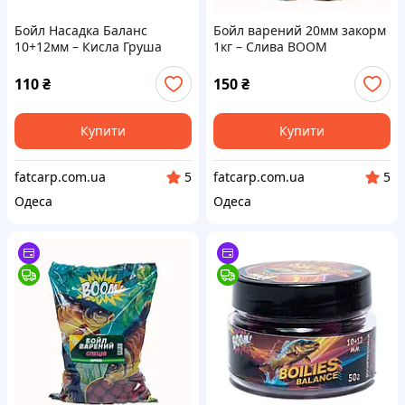
Бойл Насадка Баланс
Бойл варений 20мм закорм
10+12мм – Кисла Груша
1кг – Слива BOOM
Boom Carp
110
₴
150
₴
Купити
Купити
fatcarp.com.ua
fatcarp.com.ua
5
5
Одеса
Одеса