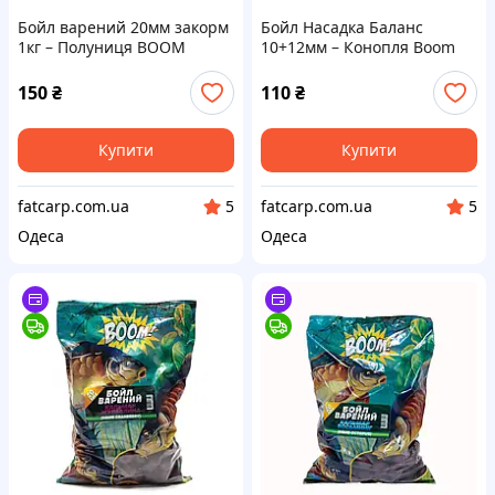
Бойл варений 20мм закорм
Бойл Насадка Баланс
1кг – Полуниця BOOM
10+12мм – Конопля Boom
Carp
150
₴
110
₴
Купити
Купити
fatcarp.com.ua
fatcarp.com.ua
5
5
Одеса
Одеса