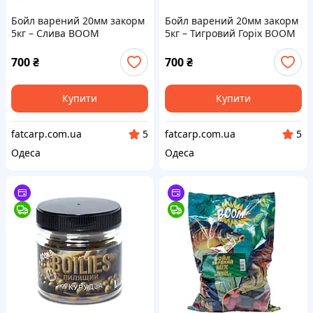
Бойл варений 20мм закорм
Бойл варений 20мм закорм
5кг – Слива BOOM
5кг – Тигровий Горіх BOOM
700
₴
700
₴
Купити
Купити
fatcarp.com.ua
fatcarp.com.ua
5
5
Одеса
Одеса