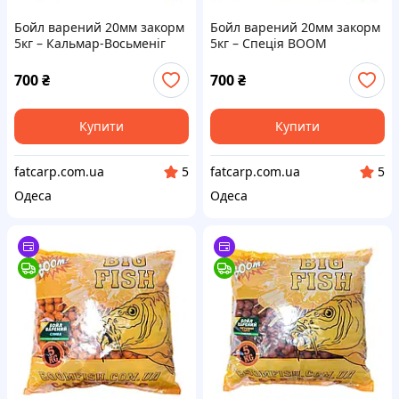
Бойл варений 20мм закорм
Бойл варений 20мм закорм
5кг – Кальмар-Восьменіг
5кг – Спеція BOOM
BOOM
700
₴
700
₴
Купити
Купити
fatcarp.com.ua
fatcarp.com.ua
5
5
Одеса
Одеса