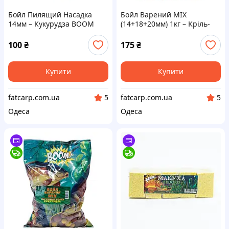
Бойл Пилящий Насадка
Бойл Варений МІХ
14мм – Кукурудза BOOM
(14+18+20мм) 1кг – Кріль-
Белачан BOOM
100
₴
175
₴
Купити
Купити
fatcarp.com.ua
fatcarp.com.ua
5
5
Одеса
Одеса