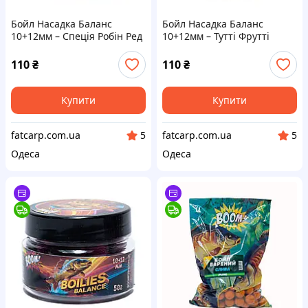
Бойл Насадка Баланс
Бойл Насадка Баланс
10+12мм – Спеція Робін Ред
10+12мм – Тутті Фрутті
Boom Carp
Boom Carp
110
₴
110
₴
Купити
Купити
fatcarp.com.ua
fatcarp.com.ua
5
5
Одеса
Одеса