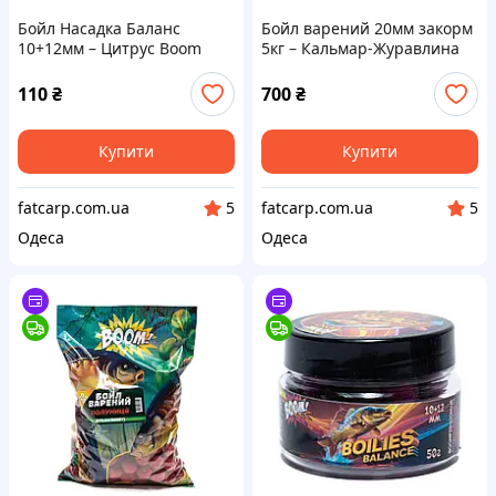
Бойл Насадка Баланс
Бойл варений 20мм закорм
10+12мм – Цитрус Boom
5кг – Кальмар-Журавлина
Carp
BOOM
110
₴
700
₴
Купити
Купити
fatcarp.com.ua
fatcarp.com.ua
5
5
Одеса
Одеса