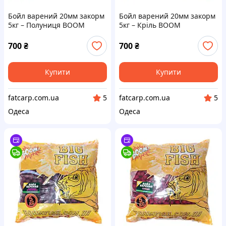
Бойл варений 20мм закорм
Бойл варений 20мм закорм
5кг – Полуниця BOOM
5кг – Кріль BOOM
700
₴
700
₴
Купити
Купити
fatcarp.com.ua
fatcarp.com.ua
5
5
Одеса
Одеса