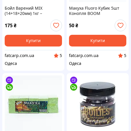
Бойл Варений МІХ
Макуха Fluoro Кубик 5шт
(14+18+20мм) 1кг –
Конопля BOOM
Тигровий Горіх – Кукурудза
BOOM
175
₴
50
₴
Купити
Купити
fatcarp.com.ua
fatcarp.com.ua
5
5
Одеса
Одеса