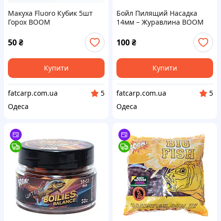
Макуха Fluoro Кубик 5шт
Бойл Пилящий Насадка
Горох BOOM
14мм – Журавлина BOOM
50
₴
100
₴
Купити
Купити
fatcarp.com.ua
fatcarp.com.ua
5
5
Одеса
Одеса