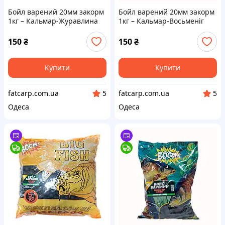
Бойл варений 20мм закорм
Бойл варений 20мм закорм
1кг – Кальмар-Журавлина
1кг – Кальмар-Восьменіг
BOOM
BOOM
150
₴
150
₴
Купити
Купити
fatcarp.com.ua
fatcarp.com.ua
5
5
Одеса
Одеса