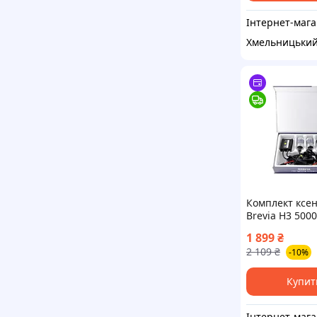
Інте
Хмельницьки
Комплект ксе
Brevia Н3 5000
Super Slim Bal
1 899
₴
2 109
₴
-10%
Купит
Інте