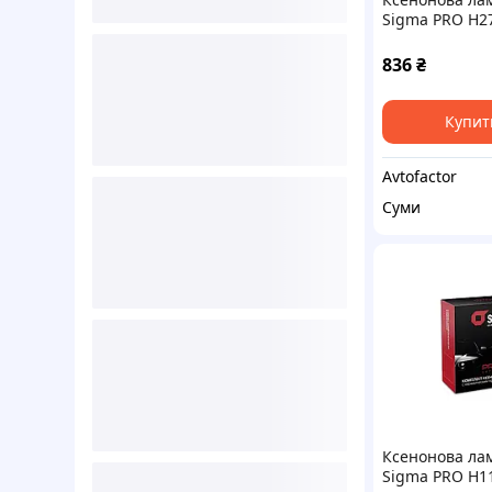
Sigma PRO H27
836
₴
Купит
Avtofactor
Суми
Ксенонова ла
Sigma PRO H1