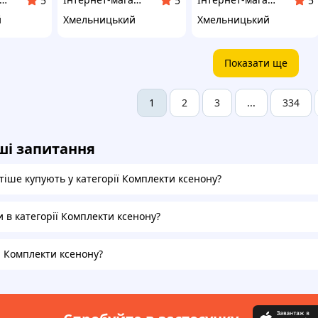
5
5
5
й
Хмельницький
Хмельницький
Показати ще
2
3
334
1
...
ші запитання
тіше купують у категорії Комплекти ксенону?
и в категорії Комплекти ксенону?
а Комплекти ксенону?