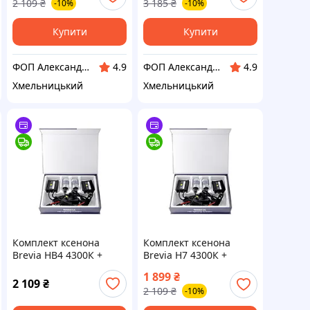
2 109
₴
3 185
₴
-10%
-10%
Купити
Купити
ФОП Александрова Ірина Анатоліївна
ФОП Александрова Ірина Анатоліївна
4.9
4.9
Хмельницький
Хмельницький
Комплект ксенона
Комплект ксенона
Brevia HB4 4300К +
Brevia Н7 4300К +
Super Slim Ballast
Super Slim Ballast
1 899
₴
2 109
₴
2 109
₴
-10%