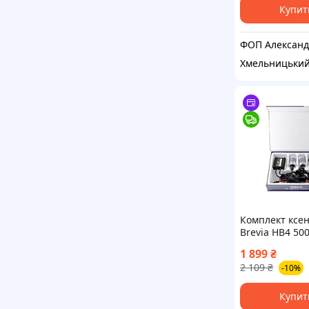
Купит
Хмельницьки
Комплект ксе
Brevia HB4 50
Super Slim Bal
1 899
₴
2 109
₴
-10%
Купит