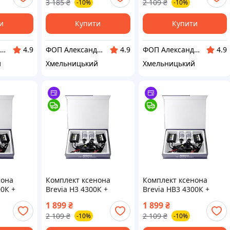
3 185
₴
2 109
₴
-10%
-10%
и
Купити
Купити
ФОП Александрова Ірина Анатоліївна
ФОП Александрова Ірина Анатоліївна
ФОП Александрова Ірина Анатоліївна
4.9
4.9
4.9
й
Хмельницький
Хмельницький
нона
Комплект ксенона
Комплект ксенона
00К +
Brevia Н3 4300К +
Brevia HB3 4300К +
last
Super Slim Ballast
Super Slim Ballast
1 899
₴
1 899
₴
2 109
₴
2 109
₴
-10%
-10%