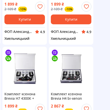
Super Slim Ballast
Super Slim Ballast
1 899
₴
1 899
₴
2 109
₴
2 109
₴
-10%
-10%
Купити
Купити
ФОП Александрова Ірина Анатоліївна
ФОП Александрова Ірина Анатоліївна
4.9
4.9
Хмельницький
Хмельницький
Комплект ксенона
Комплект ксенона
Brevia Н7 4300К +
Brevia Н4 bi-xenon
Super Slim Ballast
6000К + Super Slim
1 899
₴
2 867
₴
Ballast