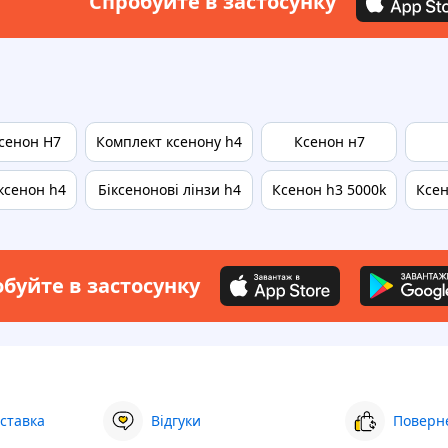
Спробуйте в застосунку
сенон H7
Комплект ксенону h4
Ксенон н7
ксенон h4
Біксенонові лінзи h4
Ксенон h3 5000k
Ксен
буйте в застосунку
ставка
Відгуки
Поверне