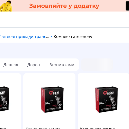
Світлові прилади транспорту
•
Комплекти ксенону
Дешеві
Дорогі
Зі знижками
мпа
Ксенонова лампа
Ксенонова лампа