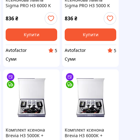
Sigma PRO H3 6000 K
Sigma PRO H3 5000 K
836
₴
836
₴
Купити
Купити
Avtofactor
Avtofactor
5
5
Суми
Суми
Комплект ксенона
Комплект ксенона
Brevia Н3 5000К +
Brevia Н3 6000К +