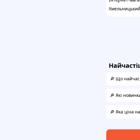
Хмельницьки
Найчасті
🔎 Що найчас
🔎 Які новинк
🔎 Яка ціна н