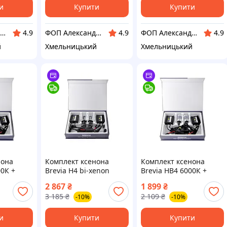
и
Купити
Купити
ФОП Александрова Ірина Анатоліївна
ФОП Александрова Ірина Анатоліївна
ФОП Александрова Ірина Анатоліївна
4.9
4.9
4.9
й
Хмельницький
Хмельницький
нона
Комплект ксенона
Комплект ксенона
00К +
Brevia Н4 bi-xenon
Brevia HB4 6000К +
last
5000К + Super Slim
Super Slim Ballast
2 867
₴
1 899
₴
Ballast
3 185
₴
2 109
₴
-10%
-10%
и
Купити
Купити