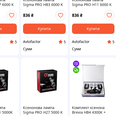
 6000 K
Sigma PRO HB3 6000 K
Sigma PRO H11 6000 K
836
₴
836
₴
и
Купити
Купити
Avtofactor
Avtofactor
5
5
5
Суми
Суми
мпа
Ксенонова лампа
Комплект ксенона
1 5000K
Sigma PRO H27 5000 K
Brevia HB4 4300К +