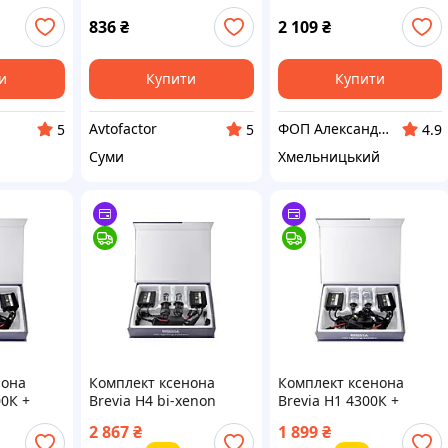
Super Slim Ballast
836
₴
2 109
₴
и
Купити
Купити
Avtofactor
ФОП Александрова Ірина Анатоліївна
5
5
4.9
Суми
Хмельницький
нона
Комплект ксенона
Комплект ксенона
00К +
Brevia Н4 bi-xenon
Brevia Н1 4300К +
last
5000К + Super Slim
Super Slim Ballast
2 867
₴
1 899
₴
Ballast