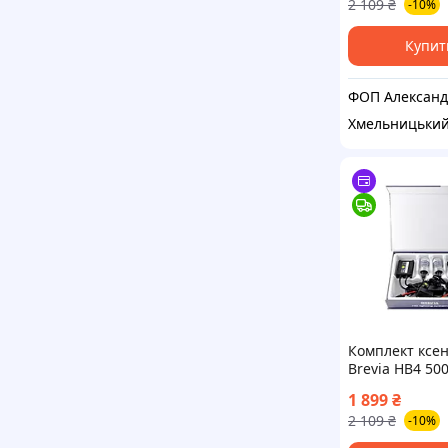
2 109
₴
-10%
Купит
Хмельницьки
Комплект ксе
Brevia HB4 50
Super Slim Bal
1 899
₴
2 109
₴
-10%