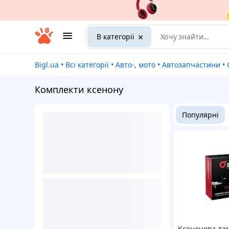
В категорії
Bigl.ua
•
Всі категорії
•
Авто-, мото
•
Автозапчастини
•
Комплекти ксенону
Популярні
Ксенонова ла