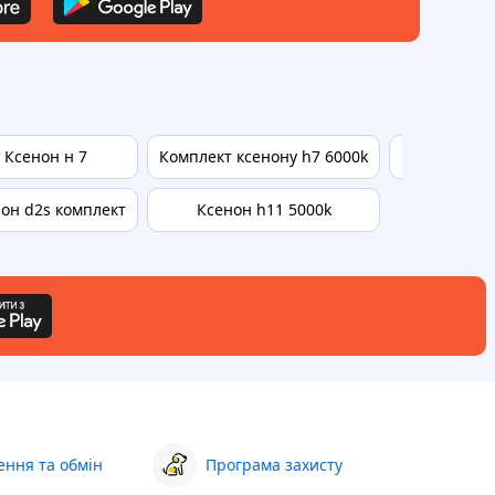
Ксенон н 7
Комплект ксенону h7 6000k
Проводка бі
он d2s комплект
Ксенон h11 5000k
ння та обмін
Програма захисту