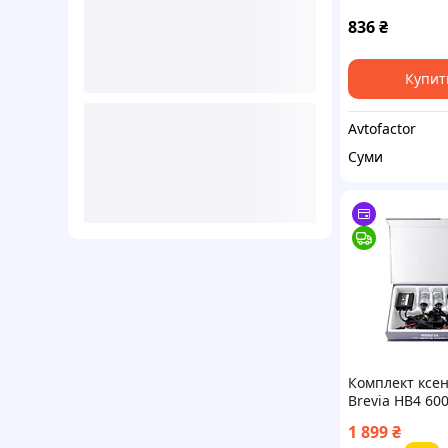
836
₴
Купит
Avtofactor
Суми
Комплект ксе
Brevia HB4 60
Super Slim Bal
1 899
₴