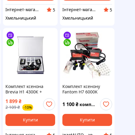
Інтернет-магазин "Запчастини до авто і не тільки"
Інтернет-магазин "Запчастини до авто і не тільки"
5
5
Хмельницький
Хмельницький
Комплект ксенона
Комплект ксенону
Brevia Н1 4300К +
Fantom Н7 6000K
Super Slim Ballast
1 899
₴
1 100
₴
комплект
2 109
₴
-10%
Купити
Купити
Інтернет-магазин "Запчастини до авто і не тільки"
inzetAUTO - автосигналізація автомузика автосвітло