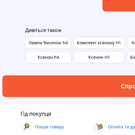
Дивіться також
Лампа біксенон h4
Комплект ксенону H1
К
Ксенон h4
Ксенон H1
Бі
Спро
Гід покупця
Пошук товару
Оплата та до