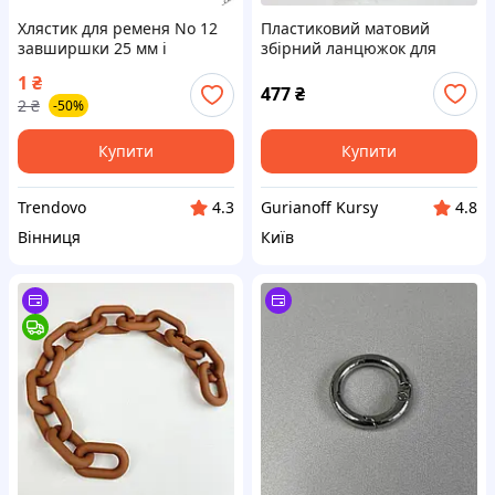
Хлястик для ременя No 12
Пластиковий матовий
завширшки 25 мм і
збірний ланцюжок для
заввишки 14 мм для
сумок, ланка овал, матовий
1
₴
надійного кріплення і
бірюзовий, 33 см
477
₴
2
₴
-50%
стильного зовнішнього
вигляду
Купити
Купити
Trendovo
Gurianoff Kursy
4.3
4.8
Вінниця
Київ