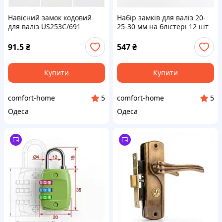
Навісний замок кодовий
Набір замків для валіз 20-
для валіз US253C/691
25-30 мм на блістері 12 шт
(асорті)
91.5
₴
547
₴
Купити
Купити
comfort-home
comfort-home
5
5
Одеса
Одеса