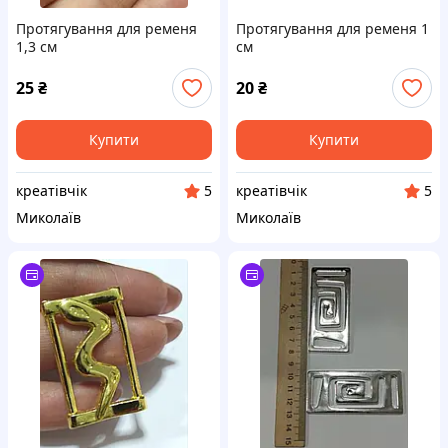
Протягування для ременя
Протягування для ременя 1
1,3 см
см
25
₴
20
₴
Купити
Купити
креатівчік
креатівчік
5
5
Миколаїв
Миколаїв