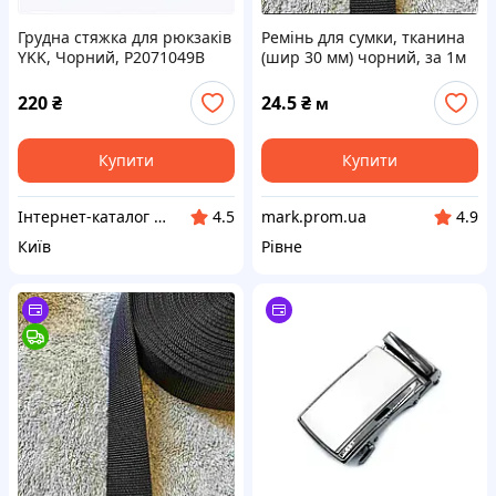
Грудна стяжка для рюкзаків
Ремінь для сумки, тканина
YKK, Чорний, P2071049B
(шир 30 мм) чорний, за 1м
220
₴
24.5
₴
м
Купити
Купити
Інтернет-каталог знижок Техно ECO
mark.prom.ua
4.5
4.9
Київ
Рівне