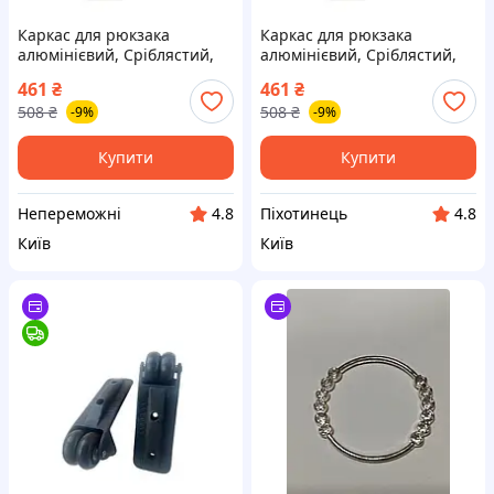
Каркас для рюкзака
Каркас для рюкзака
алюмінієвий, Сріблястий,
алюмінієвий, Сріблястий,
one size |neper-id_4|
one size {id_4-piho}
461
₴
461
₴
508
₴
508
₴
-9%
-9%
Купити
Купити
Непереможні
Піхотинець
4.8
4.8
Київ
Київ