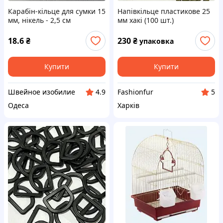
Карабін-кільце для сумки 15
Напівкільце пластикове 25
мм, нікель - 2,5 см
мм хакі (100 шт.)
18.6
₴
230
₴
упаковка
Купити
Купити
Швейное изобилие
Fashionfur
4.9
5
Одеса
Харків