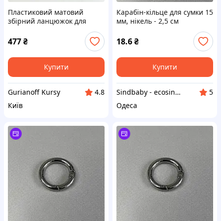
Пластиковий матовий
Карабін-кільце для сумки 15
збірний ланцюжок для
мм, нікель - 2,5 см
сумок, ланка овал, матовий
теракотовий, 33 см
477
₴
18.6
₴
Купити
Купити
Gurianoff Kursy
Sindbaby - ecosind.com.ua
4.8
5
Київ
Одеса