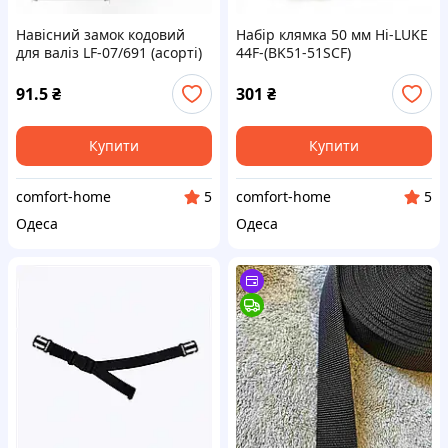
Навісний замок кодовий
Набір клямка 50 мм Hi-LUKE
для валіз LF-07/691 (асорті)
44F-(BK51-51SCF)
91.5
₴
301
₴
Купити
Купити
comfort-home
comfort-home
5
5
Одеса
Одеса