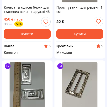
Колеса та колісні блоки для
Протягування для ременя 1
тканевих валіз - наружні 48
см
мм
450
₴
пара
40
₴
900
₴
-50%
Купити
Купити
Валіза
креатівчік
5
5
Конотоп
Миколаїв