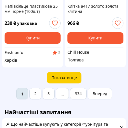
Напівкільце пластикове 25
Клітка а417 золото золота
мм чорне (100шт)
клітина
230
₴
966
₴
упаковка
Купити
Купити
Chill House
Fashionfur
5
Полтава
Харків
Показати ще
2
3
334
Вперед
1
...
Найчастіші запитання
🔎 Що найчастіше купують у категорії Фурнітура та