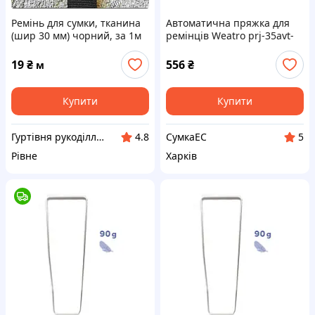
Ремінь для сумки, тканина
Автоматична пряжка для
(шир 30 мм) чорний, за 1м
ремінців Weatro prj-35avt-
0018
19
₴
556
₴
м
Купити
Купити
Гуртівня рукоділля та декору "Т.Р.О.Н"
СумкаЕС
4.8
5
Рівне
Харків