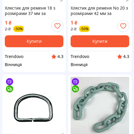
Хлястик для ременя 18 з
Хлястик для ременя No 20 з
розмірами 37 мм за
розмірами 42 мм за
шириною та 14 мм за
шириною і 17 мм за
1
₴
1
₴
висотою для надійної
висотою для надійної
2
₴
2
₴
-50%
-50%
фіксації
фіксації
Купити
Купити
Trendovo
Trendovo
4.3
4.3
Вінниця
Вінниця