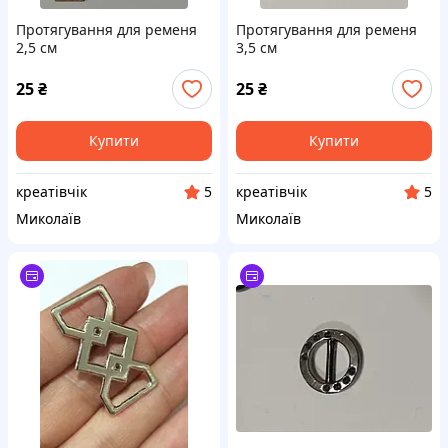
Протягування для ременя
Протягування для ременя
2,5 см
3,5 см
25
₴
25
₴
Купити
Купити
креатівчік
креатівчік
5
5
Миколаїв
Миколаїв