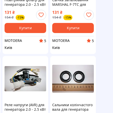
генератора 2.0 - 2.5 кВт
MARSHAL F-7TC для
генератора 2.0 - 2.5 кВт
131
₴
131
₴
154
₴
154
₴
-15%
-15%
Купити
Купити
MOTOERA
MOTOERA
5
5
Київ
Київ
Реле напруги (AVR) для
Сальники колінчастого
генератора 2.0 - 2.5 кВт
вала для генератора