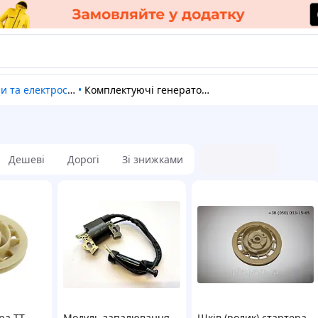
та електростанції
•
Комплектуючі генераторів
Дешеві
Дорогі
Зі знижками
ра TT
Модуль запалювання
Шків (ролик) стартера