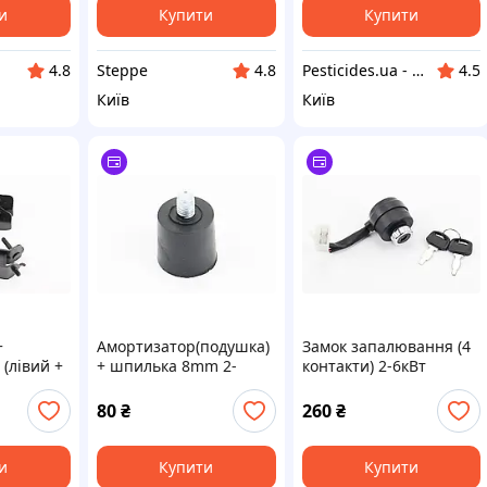
и
Купити
Купити
Steppe
Pesticides.ua - Аграрна продукція і не тільки !!!
4.8
4.8
4.5
Київ
Київ
+
Амортизатор(подушка)
Замок запалювання (4
(лівий +
+ шпилька 8mm 2-
контакти) 2-6кВт
шт 2-3,5
3,5кВт
80
₴
260
₴
и
Купити
Купити