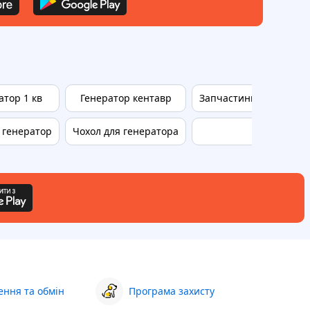
атор 1 кв
Генератор кентавр
Запчастини для дизел
 генератор
Чохол для генератора
Генератор
ння та обмін
Програма захисту