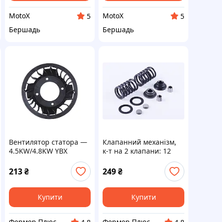
MotoX
MotoX
5
5
Бершадь
Бершадь
Вентилятор статора —
Клапанний механізм,
4.5KW/4.8KW YBX
к-т на 2 клапани: 12
елементів — 186F —
GN 5 KW YBX
213
₴
249
₴
Купити
Купити
Фермер Плюс - інтернет магазин садової техніки
Фермер Плюс - інтернет магазин садової техніки