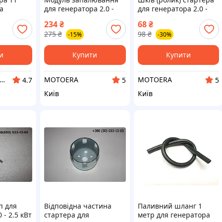
а
для генератора 2.0 -
для генератора 2.0 -
вигун
2.5 кВт
2.5 кВт
234
₴
68
₴
ра GN 2-
275
₴
98
₴
-15%
-30%
и
Купити
Купити
тернет-магазин TT AGRO MOTO
MOTOERA
MOTOERA
4.7
5
5
Київ
Київ
п для
Відповідна частина
Паливний шланг 1
 - 2.5 кВт
стартера для
метр для генератора