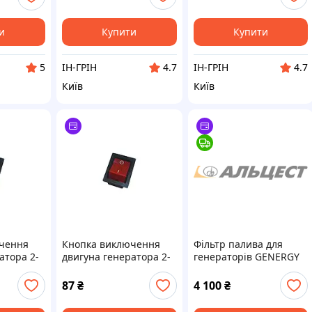
и
Купити
Купити
ІН-ГРІН
ІН-ГРІН
5
4.7
4.7
Київ
Київ
чення
Кнопка виключення
Фільтр палива для
атора 2-
двигуна генератора 2-
генераторів GENERGY
ай
6,5кВт ТМ Китай
GDS130, модель
R401526,
87
₴
4 100
₴
комплектуюча деталь
генератора