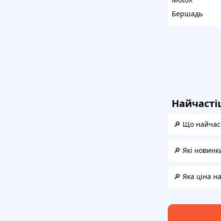
Бершадь
Найчасті
🔎 Що найчас
🔎 Які новинк
🔎 Яка ціна н