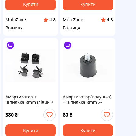
Купити
Купити
MotoZone
MotoZone
4.8
4.8
Вінниця
Вінниця
Амортизатор +
Амортизатор(подушка)
шпилька 8mm (лівий +
+ шпилька 8mm 2-
правий) к-кт 4шт 2-3,5
3,5кВт
кВт
380
₴
80
₴
Купити
Купити