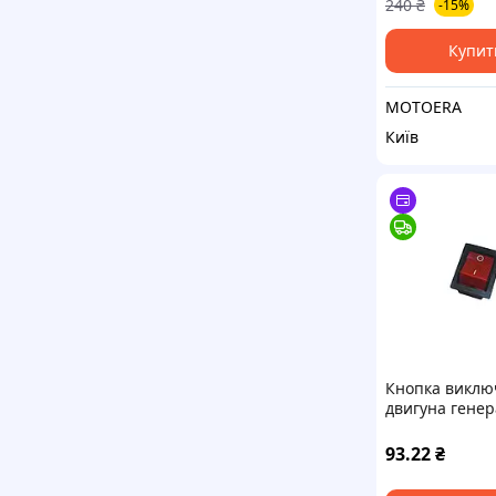
240
₴
-15%
Купит
MOTOERA
Київ
Кнопка виклю
двигуна генер
6,5кВт ТМ Кит
93.22
₴