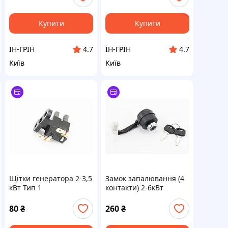
Купити
Купити
ІН-ГРІН
ІН-ГРІН
4.7
4.7
Київ
Київ
Щітки генератора 2-3,5
Замок запалювання (4
кВт Тип 1
контакти) 2-6кВт
80
₴
260
₴