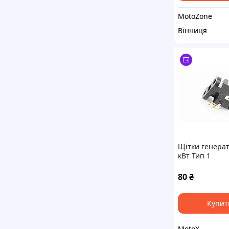
MotoZone
Вінниця
Щітки генерат
кВт Тип 1
80
₴
Купит
MotoX