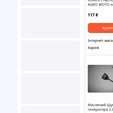
AGRO MOTO н
бензиновий д
168F генерато
117
₴
3,5 KW
Купит
Ін
Харків
Масляний Щу
генератора 2.0