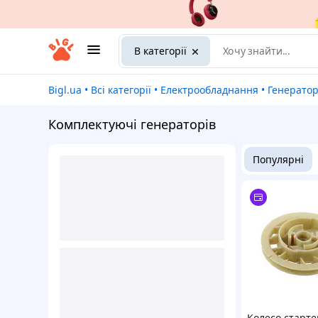
В категорії
Bigl.ua
•
Всі категорії
•
Електрообладнання
•
Генератори 
Комплектуючі генераторів
Популярні
Колесо старте