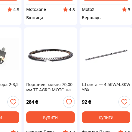
MotoZone
MotoX
4.8
4.8
5
Вінниця
Бершадь
ора 2-3,5
Поршневі кільця 70,00
Штанга — 4.5KW/4.8KW
мм TT AGRO MOTO на
YBX
інверторний
генератор
284
₴
92
₴
4.5KW/4.8KW
и
Купити
Купити
Фермер Плюс - інтернет магазин садової техніки
Фермер Плюс - інтернет магазин садової техніки