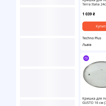
Terra Italia 24
(9465124003N6
1 039
₴
Купит
Techno Plus
Львів
Кришка для п
GUSTO 16 см (