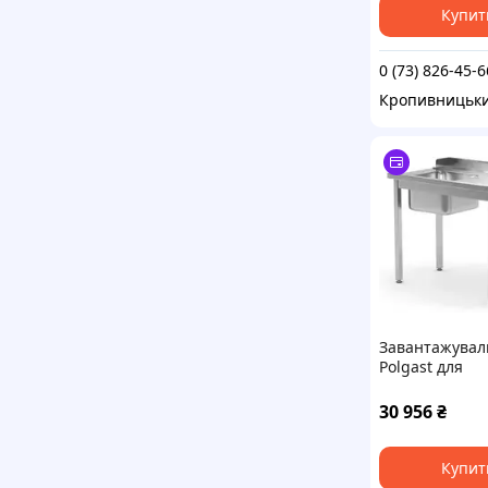
Купит
0 (73) 826-45-6
Кропивницьк
Завантажувал
Polgast для
посудомийни
(R) з мийкою (L
30 956
₴
полиці 1100X
(248117760P)
Купит