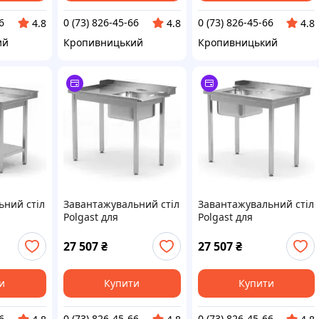
6
0 (73) 826-45-66
0 (73) 826-45-66
4.8
4.8
4.8
ий
Кропивницький
Кропивницький
ьний стіл
Завантажувальний стіл
Завантажувальний стіл
Polgast для
Polgast для
 машин з
посудомийних машин
посудомийних машин
 полицею
(L) з раковиною (R) без
(P) з мийкою (L) без
27 507
₴
27 507
₴
 760X850
полиці 800X760X850
полиці 800X760X850
-P
(248087760L)
(248087760P)
и
Купити
Купити
6
0 (73) 826-45-66
0 (73) 826-45-66