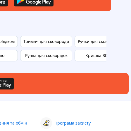
обідком
Тримач для сковороди
Ручки для сковорідки
nio
Ручка для сковорідок
Кришка 30 см
ння та обмін
Програма захисту