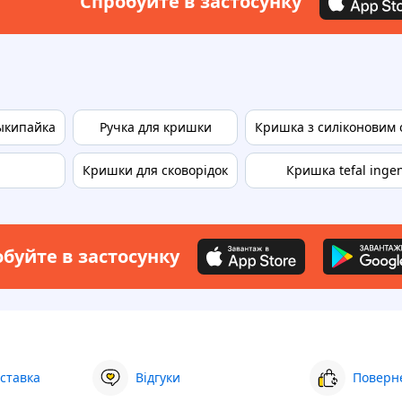
Спробуйте в застосунку
ыкипайка
Ручка для кришки
Кришка з силіконовим 
Кришки для сковорідок
Кришка tefal inge
буйте в застосунку
ставка
Відгуки
Поверне