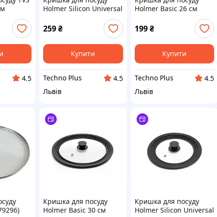
см
Holmer Silicon Universal
Holmer Basic 26 см
01)
20 см Black (LI-0120-
Transparent Black (LI-
PBL)
0126-PBL)
259
₴
199
₴
и
Купити
Купити
Techno Plus
Techno Plus
4.5
4.5
4.5
Львів
Львів
осуду
Кришка для посуду
Кришка для посуду
79296)
Holmer Basic 30 см
Holmer Silicon Universal