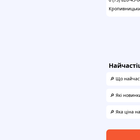
Кропивницьк
Найчасті
🔎 Що найчаст
🔎 Які новинк
🔎 Яка ціна н