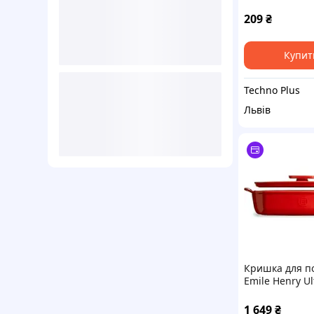
209
₴
Купит
Techno Plus
Львів
Кришка для п
Emile Henry U
9652 Red (340
1 649
₴