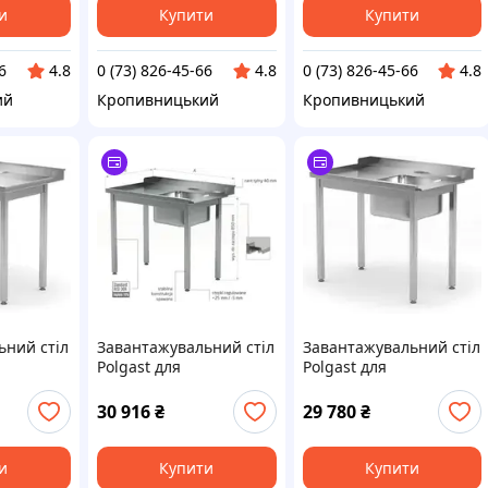
и
Купити
Купити
6
0 (73) 826-45-66
0 (73) 826-45-66
4.8
4.8
4.8
ий
Кропивницький
Кропивницький
ьний стіл
Завантажувальний стіл
Завантажувальний стіл
Polgast для
Polgast для
х машин
посудомийних машин з
посудомийних машин
) без
раковиною без полиці
(L) з раковиною (R) без
30 916
₴
29 780
₴
760X850
- лівий Pol-248-L
полиці 1100X700X850
(248117L)
и
Купити
Купити