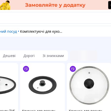
нний посуд
•
Комплектуючі для кухонного посуду
Дешеві
Дорогі
Зі знижками
суду TVS
Кришка для посуду
Кришка для посуду