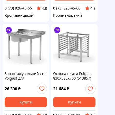
0 (73) 826-45-66
0 (73) 826-45-66
4.8
4.8
Кропивницький
Кропивницький
Завантажувальний стіл
Основа плити Polgast
Polgast для
830X585X700 (513857)
посудомийних машин
(P) з мийкою (L) без
26 390
₴
21 684
₴
полиці 800X700X850
(248087P)
Купити
Купити
0 (73) 826-45-66
0 (73) 826-45-66