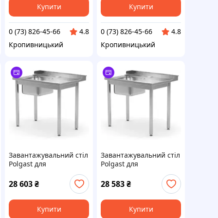
Купити
Купити
0 (73) 826-45-66
0 (73) 826-45-66
4.8
4.8
Кропивницький
Кропивницький
Завантажувальний стіл
Завантажувальний стіл
Polgast для
Polgast для
посудомийних машин
посудомийних машин
(P) з мийкою (L) без
(R) з мийкою (L) без
28 603
₴
28 583
₴
полиці 1000X700X850
полиці 900X760X850
(248107P)
(248097760P)
Купити
Купити