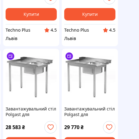
см, скло, силікон
Купити
Купити
Techno Plus
Techno Plus
4.5
4.5
Львів
Львів
Завантажувальний стіл
Завантажувальний стіл
Polgast для
Polgast для
посудомийних машин з
посудомийних машин з
раковиною без полиці
мийкою без полиці -
28 583
₴
29 770
₴
- лівий 900X760 мм
лівий 1000X760 мм
(248097760L)
(248107760L)