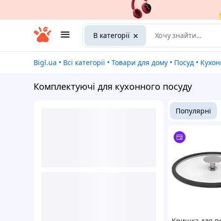
В категорії
Bigl.ua
•
Всі категорії
•
Товари для дому
•
Посуд
•
Кухо
Комплектуючі для кухонного посуду
Популярні
Кришка для по