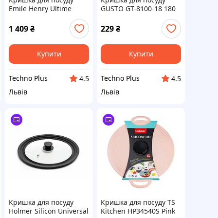
Emile Henry Ultime
GUSTO GT-8100-18 180
9650 Red (340050)
мм без ручки (79300)
1 409
₴
229
₴
Купити
Купити
Techno Plus
Techno Plus
4.5
4.5
Львів
Львів
Кришка для посуду
Кришка для посуду TS
Holmer Silicon Universal
Kitchen HP34540S Pink