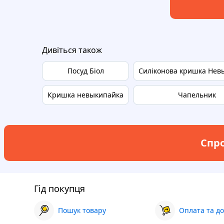
Дивіться також
Посуд Біол
Силіконова кришка Нев
Кришка невыкипайка
Чапельник
Спро
Гід покупця
Пошук товару
Оплата та до