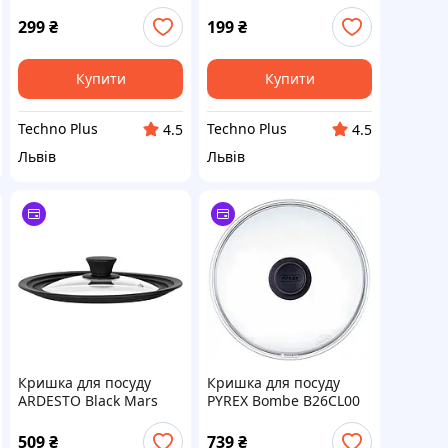
30 см Black (LI-0130-
20.4 см
PBL)
299
₴
199
₴
Купити
Купити
Techno Plus
Techno Plus
4.5
4.5
Львів
Львів
Кришка для посуду
Кришка для посуду
ARDESTO Black Mars
PYREX Bombe B26CL00
Smart AR2024UL Black
26 см
універсальна 20/22/24
509
₴
739
₴