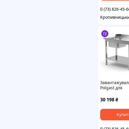
0 (73) 826-45-6
Кропивницьк
Завантажувал
Polgast для
посудомийних
раковиною та
30 198
₴
праворуч 900
мм 238097-760
Купит
0 (73) 826-45-6