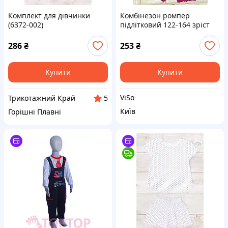
Комплект для дівчинки
Комбінезон ромпер
(6372-002)
підлітковий 122-164 зріст
візерунок+листочки
(чорнильно-синій)
286
₴
253
₴
Трикотажний Край 134 см
Купити
Купити
ViSo
Трикотажний Край
5
Київ
Горішні Плавні