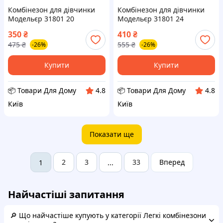
Комбінезон для дівчинки
Комбінезон для дівчинки
Модельєр 31801 20
Модельєр 31801 24
Різнобарвний (18020) D12-
Різнобарвний (18022) D12-
350
₴
410
₴
2026
2026
475
₴
555
₴
-26%
-26%
Купити
Купити
📦 Товари Для Дому
📦 Товари Для Дому
4.8
4.8
Київ
Київ
Показати ще
2
3
33
Вперед
1
...
Найчастіші запитання
🔎 Що найчастіше купують у категорії Легкі комбінезони