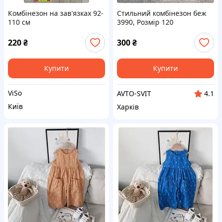
Комбінезон на зав'язках 92-
Стильний комбінезон беж
110 см
3990, Розмір 120
220
₴
300
₴
Купити
Купити
ViSo
AVTO-SVIT
4.1
Київ
Харків