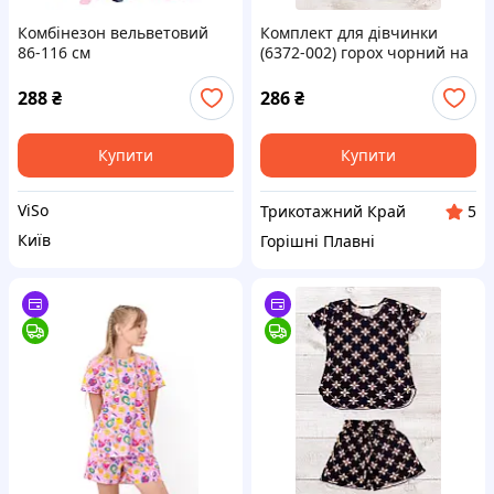
Комбінезон вельветовий
Комплект для дівчинки
86-116 см
(6372-002) горох чорний на
білому Трикотажний Край
134 см
288
₴
286
₴
Купити
Купити
ViSo
Трикотажний Край
5
Київ
Горішні Плавні