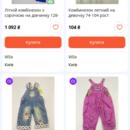
Літній комбінезон з
Комбинезон летний на
сорочкою на дівчинку 128-
девочку 74-104 рост
140 зріст
1 092
₴
104
₴
Купити
Купити
ViSo
ViSo
Київ
Київ