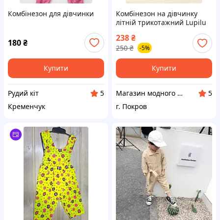
Комбінезон для дівчинки
Комбінезон на дівчинку
літній трикотажний Lupilu
98 червоний арт 2997
238
₴
180
₴
250
₴
-5%
Купити
Купити
Рудий кіт
Магазин модного одягу "Sezon"
5
5
Кременчук
г. Покров