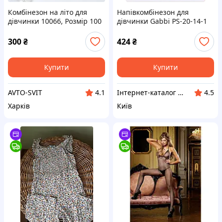
Комбінезон на літо для
Напівкомбінезон для
дівчинки 10066, Розмір 100
дівчинки Gabbi PS-20-14-1
Тутті-фрутті Рожевий 86
(12102) 8773B98H5
300
₴
424
₴
Купити
Купити
AVTO-SVIT
Інтернет-каталог знижок Техно ECO
4.1
4.5
Харків
Київ