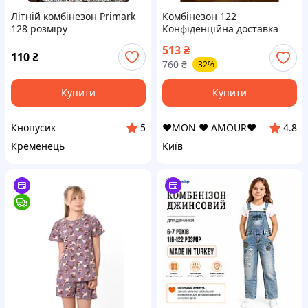
Літній комбінезон Primark
Комбінезон 122
128 розміру
Конфіденційна доставка
513
₴
110
₴
760
₴
-32%
Купити
Купити
Кнопусик
❤️MON ❤️ AMOUR❤️
5
4.8
Кременець
Київ