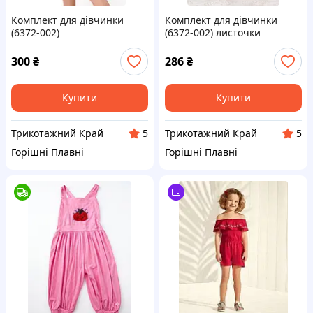
Комплект для дівчинки
Комплект для дівчинки
(6372-002)
(6372-002) листочки
квіточки+листочки (сакура)
(чорнильно-синій)
Трикотажний Край 140 см
Трикотажний Край 134 см
300
₴
286
₴
Купити
Купити
Трикотажний Край
Трикотажний Край
5
5
Горішні Плавні
Горішні Плавні