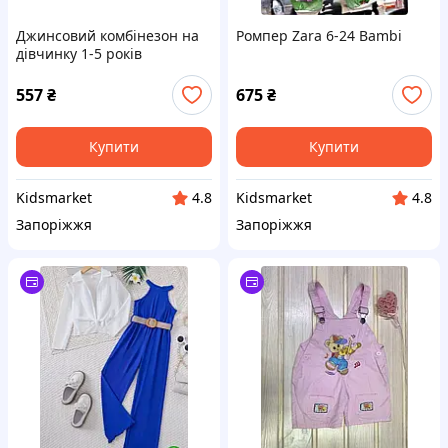
Джинсовий комбінезон на
Ромпер Zara 6-24 Bambi
дівчинку 1-5 років
557
₴
675
₴
Купити
Купити
Kidsmarket
Kidsmarket
4.8
4.8
Запоріжжя
Запоріжжя