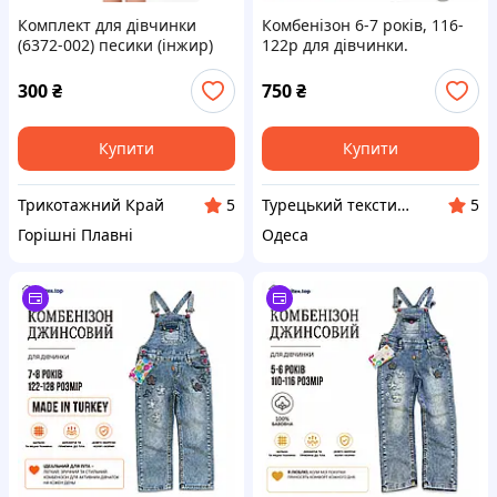
Комплект для дівчинки
Комбенізон 6-7 років, 116-
(6372-002) песики (інжир)
122р для дівчинки.
Трикотажний Край 140 см
Фабрічна Турція. Якісний
дитячий одяг для дівчат
300
₴
750
₴
легкий на літо голубий
Купити
Купити
Трикотажний Край
Турецький текстиль для дому.
5
5
Горішні Плавні
Одеса