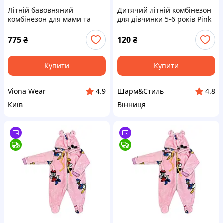
Літній бавовняний
Дитячий літній комбінезон
комбінезон для мами та
для дівчинки 5-6 років Pink
доньки Family Look
Hero
775
₴
120
₴
Купити
Купити
Viona Wear
Шарм&Стиль
4.9
4.8
Київ
Вінниця