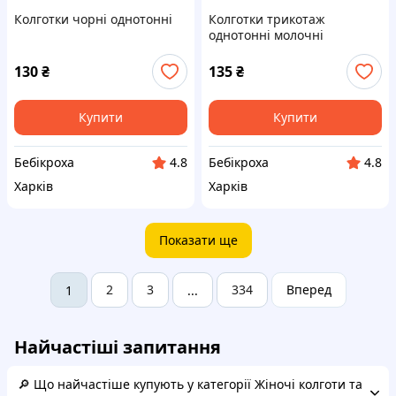
Колготки чорні однотонні
Колготки трикотаж
однотонні молочні
130
₴
135
₴
Купити
Купити
Бебікроха
Бебікроха
4.8
4.8
Харків
Харків
Показати ще
2
3
334
Вперед
1
...
Найчастіші запитання
🔎 Що найчастіше купують у категорії Жіночі колготи та