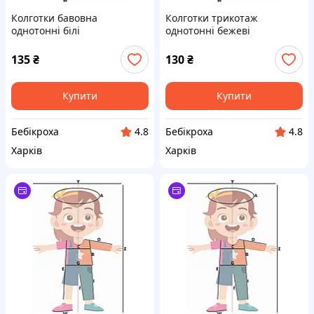
Колготки бавовна
Колготки трикотаж
однотонні білі
однотонні бежеві
135
₴
130
₴
Купити
Купити
Бебікроха
Бебікроха
4.8
4.8
Харків
Харків