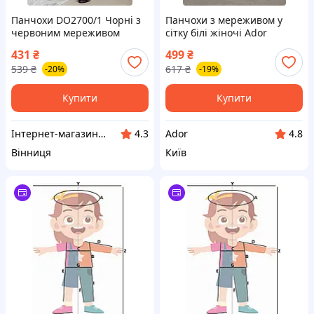
Панчохи DO2700/1 Чорні з
Панчохи з мереживом у
червоним мереживом
сітку білі жіночі Ador
універсального розміру
431
₴
499
₴
XS/S/M для особливих
539
₴
617
₴
-20%
-19%
моментів
Купити
Купити
Інтернет-магазин Cool Top
Ador
4.3
4.8
Вінниця
Київ