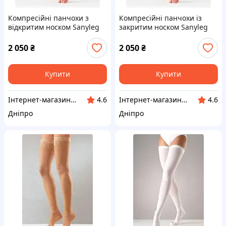
Компресійні панчохи з
Компресійні панчохи із
відкритим носком Sanyleg
закритим носком Sanyleg
Т42 2 клас XS бежеві
Т42PC 2 клас S бежеві
2 050
₴
2 050
₴
Купити
Купити
Інтернет-магазин "Klever"
Інтернет-магазин "Klever"
4.6
4.6
Дніпро
Дніпро