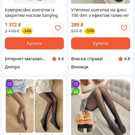
Компресійні колготки із
Утеплені колготки на флісі
закритим носком Sanyleg
100 den з ефектом голих ніг
Т43PC 2 клас XS бежеві
для зимового комфорту та
1 372
₴
289
₴
стилю
2 110
₴
577
₴
-34%
-50%
Купити
Купити
Інтернет-магазин "Klever"
Власна справа!
4.6
4.8
Дніпро
Вінниця