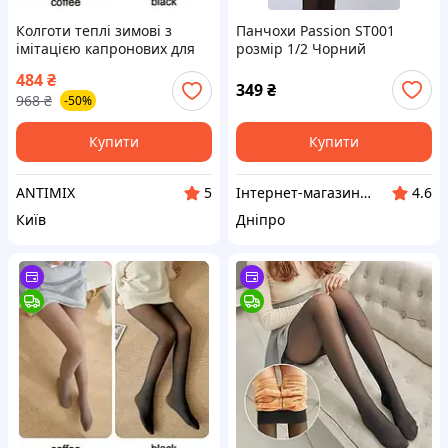
Колготи теплі зимові з
Панчохи Passion ST001
імітацією капронових для
розмір 1/2 Чорний
жінок на флісі для комфорту
(PS23601)
484
₴
та стилю в холодну погоду
349
₴
968
₴
-50%
Купити
Купити
ANTIMIX
Інтернет-магазин "Klever"
5
4.6
Київ
Дніпро