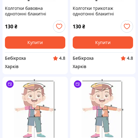
Колготки бавовна
Колготки трикотаж
однотонні блакитні
однотонні блакитні
130
₴
130
₴
Купити
Купити
Бебікроха
Бебікроха
4.8
4.8
Харків
Харків