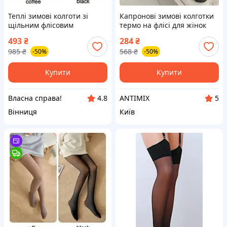
Теплі зимові колготи зі
Капронові зимові колготки
щільним флісовим
термо на флісі для жінок
підкладом і колготи з
утеплені з ефектом голих
493
₴
284
₴
ефектом капрона для
ніг 100 den
985
₴
568
₴
-50%
-50%
стильного образу
Купити
Купити
Власна справа!
ANTIMIX
4.8
5
Вінниця
Київ