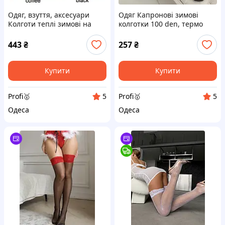
Одяг, взуття, аксесуари
Одяг Капронові зимові
Колготи теплі зимові на
колготки 100 den, термо
густому флісі, Колготи з
колготи на флісі-хутрі з
імітацією капронових
начосом утеплені з ефектом
443
₴
257
₴
голих ніжок
Купити
Купити
Profi🥇
Profi🥇
5
5
Одеса
Одеса