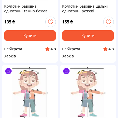
Колготки бавовна
Колготки бавовна щільні
однотонні темно-бежеві
однотонні рожеві
135
₴
155
₴
Купити
Купити
Бебікроха
Бебікроха
4.8
4.8
Харків
Харків