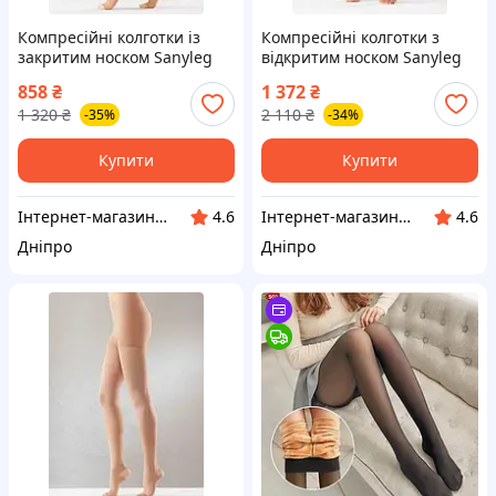
Компресійні колготки із
Компресійні колготки з
закритим носком Sanyleg
відкритим носком Sanyleg
М34 1 клас S бежеві
Т43 2 клас XS бежеві
858
₴
1 372
₴
1 320
₴
2 110
₴
-35%
-34%
Купити
Купити
Інтернет-магазин "Klever"
Інтернет-магазин "Klever"
4.6
4.6
Дніпро
Дніпро