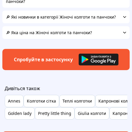
панчохи?
🔎 Які новинки в категорії Жіночі колготи та панчохи?
🔎 Яка ціна на Жіночі колготи та панчохи?
Спробуйте в застосунку
Дивіться також
Annes
Колготки сітка
Теплі колготки
Капронові колго
Golden lady
Pretty little thing
Giulia колготи
Капронов