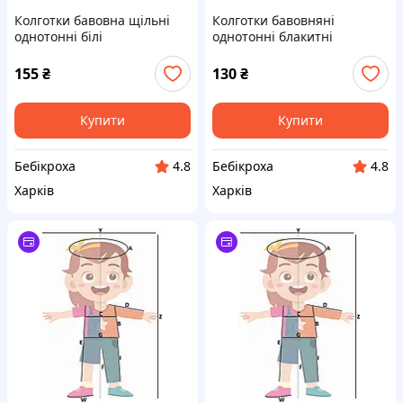
Колготки бавовна щільні
Колготки бавовняні
однотонні білі
однотонні блакитні
155
₴
130
₴
Купити
Купити
Бебікроха
Бебікроха
4.8
4.8
Харків
Харків