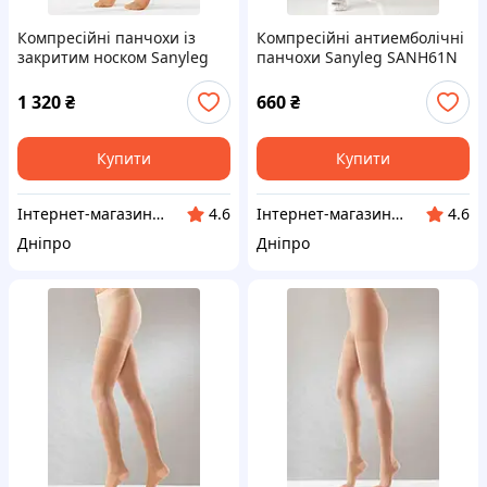
Компресійні панчохи із
Компресійні антиемболічні
закритим носком Sanyleg
панчохи Sanyleg SANH61N
М33 1 клас S бежеві
розмір S білі
1 320
₴
660
₴
Купити
Купити
Інтернет-магазин "Klever"
Інтернет-магазин "Klever"
4.6
4.6
Дніпро
Дніпро