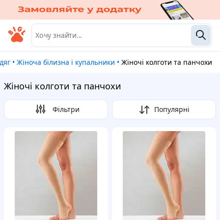
одяг
•
Жіноча білизна і купальники
•
Жіночі колготи та панчохи
Жіночі колготи та панчохи
Фільтри
Популярні