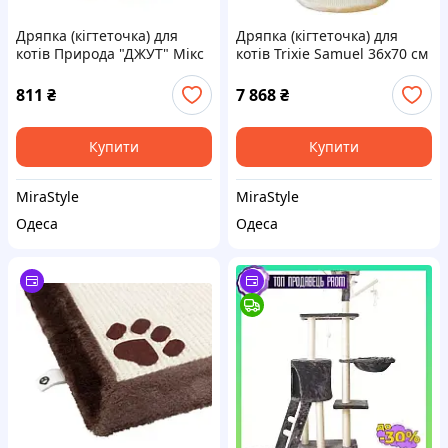
Дряпка (кігтеточка) для
Дряпка (кігтеточка) для
котів Природа "ДЖУТ" Мікс
котів Trixie Samuel 36х70 см
32х32х53 см
(бежевий) (4011905043302)
(4823082429561)
811
₴
7 868
₴
Купити
Купити
MiraStyle
MiraStyle
Одеса
Одеса