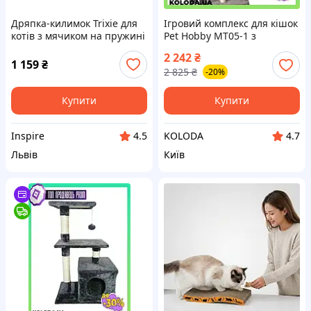
Дряпка-килимок Trixie для
Ігровий комплекс для кішок
котів з мячиком на пружині
Pet Hobby MT05-1 з
сизаль/плюш коричнева
кігтеточкою та будиночком
2 242
₴
70х45 см (4323)
для активних ігор 5 рівнів
1 159
₴
2 825
₴
-20%
Купити
Купити
Inspire
KOLODA
4.5
4.7
Львів
Київ