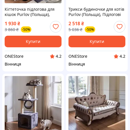
Кігтеточка підлогова для
Трикси будиночки для котів
кішок Purlov (Польща),
Purlov (Польща), Підлогові
Кігтеточка для кігтів для
кігтеточки для котів,
1 930
₴
2 518
₴
кішки, Великі кігтеточки
Комплекс для великих котів,
3 860
₴
5 036
₴
-50%
-50%
для кішок, TFF
TFF
Купити
Купити
ONEStore
ONEStore
4.2
4.2
Вінниця
Вінниця