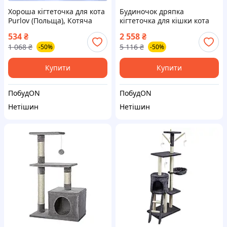
Хороша кігтеточка для кота
Будиночок дряпка
Purlov (Польща), Котяча
кігтеточка для кішки кота
кігтеточка, Кігтеточка
Purlov (Польща), Будиночки
534
₴
2 558
₴
дряпка, Чесалка для кігтів
для котів з кігтеточкою,
1 068
₴
5 116
₴
-50%
-50%
кота, NQE
Кігтерізка для котів, NQE
Купити
Купити
ПобудON
ПобудON
Нетішин
Нетішин