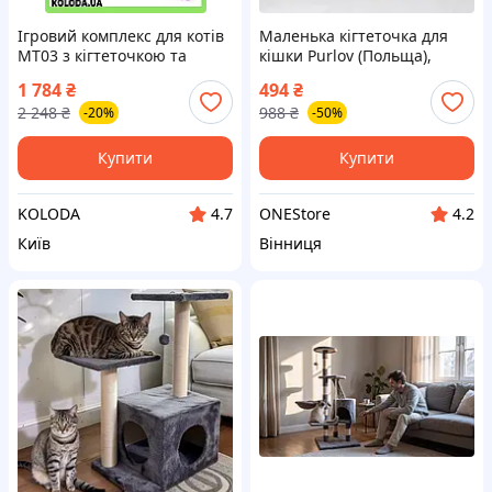
Ігровий комплекс для котів
Маленька кігтеточка для
MT03 з кігтеточкою та
кішки Purlov (Польща),
будиночком багаторівневий
Кігтеточка для дорослих
1 784
₴
494
₴
будиночок для відпочинку
котів, Кігтеточка кутик,
2 248
₴
988
₴
-20%
-50%
ігор і догляду
Кігтеточка для кота, TFF
Купити
Купити
KOLODA
ONEStore
4.7
4.2
Київ
Вінниця