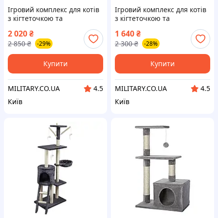
Ігровий комплекс для котів
Ігровий комплекс для котів
з кігтеточкою та
з кігтеточкою та
будиночком (MT05-1)
будиночком (MT03) (dark
2 020
₴
1 640
₴
grey)
2 850
₴
2 300
₴
-29%
-28%
Купити
Купити
MILITARY.CO.UA
MILITARY.CO.UA
4.5
4.5
Київ
Київ