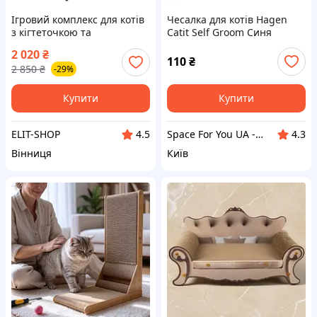
Ігровий комплекс для котів
Чесалка для котів Hagen
з кігтеточкою та
Catit Self Groom Синя
будиночком (MT05-1)
2 020
₴
110
₴
2 850
₴
-29%
Купити
Купити
ELIT-SHOP
Space For You UA - STORE
4.5
4.3
Вінниця
Київ