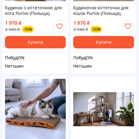
Будинок з кігтеточкою для
Будиночок-кігтеточка для
кота Purlov (Польща),
кішок Purlov (Польща),
Будиночок дряпка для
Дряпка для кота, Кігтеточки
1 970
₴
1 970
₴
кішки, Кігтеточка лежак,
для кішок високі, Кігтеточка
3 940
₴
3 940
₴
-50%
-50%
NQE
дряпка, NQE
Купити
Купити
ПобудON
ПобудON
Нетішин
Нетішин