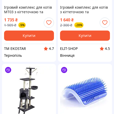
Ігровий комплекс для котів
Ігровий комплекс для котів
MT03 з кігтеточкою та
з кігтеточкою та
будиночком •
будиночком (MT03) (dark
1 735
₴
1 640
₴
Багаторівневий котячий
grey)
1 909
₴
2 300
₴
-9%
-28%
будиночок для відпочинку,
ігор, сну та
Купити
Купити
ТМ EKOSTAR
ELIT-SHOP
4.7
4.5
Тернопіль
Вінниця