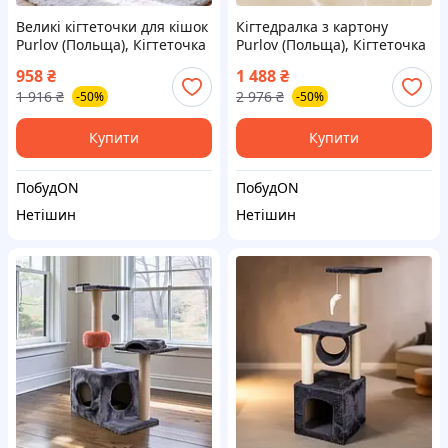
Великі кігтеточки для кішок
Кігтедралка з картону
Purlov (Польща), Кігтеточка
Purlov (Польща), Кігтеточка
для кішок картонна,
лежанка картонна, NQE
958
₴
1 488
₴
Стильні кігтеточки для
1 916
₴
2 976
₴
-50%
-50%
котів, NQE
Купити
Купити
ПобудON
ПобудON
Нетішин
Нетішин