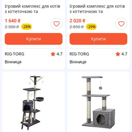
Ігровий комплекс для котів
Ігровий комплекс для котів
з кігтеточкою та
з кігтеточкою та
будиночком (MT03) (dark
будиночком (MT05-1)
1 640
₴
2 020
₴
grey)
2 300
₴
2 850
₴
-28%
-29%
Купити
Купити
RIG-TORG
RIG-TORG
4.7
4.7
Вінниця
Вінниця