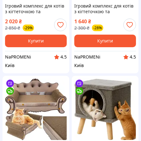
Ігровий комплекс для котів
Ігровий комплекс для котів
з кігтеточкою та
з кігтеточкою та
будиночком (MT05-1)
будиночком (MT03) (dark
2 020
₴
1 640
₴
grey)
2 850
₴
2 300
₴
-29%
-28%
Купити
Купити
NaPROMENi
NaPROMENi
4.5
4.5
Київ
Київ