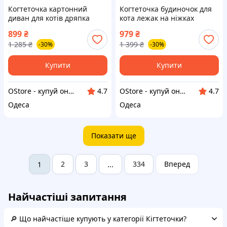
Когтеточка картонний
Когтеточка будиночок для
диван для котів дряпка
кота лежак на ніжках
лежанка для заточування
дряпка для котів будиночок
899
₴
979
₴
пазурів 60 см дряпалка для
для відпочинку та ігор котів
1 285
₴
1 399
₴
-30%
-30%
котів
Купити
Купити
OStore - купуй онлайн!
OStore - купуй онлайн!
4.7
4.7
Одеса
Одеса
Показати ще
2
3
334
Вперед
1
...
Найчастіші запитання
🔎 Що найчастіше купують у категорії Кігтеточки?