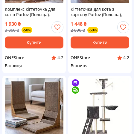
Комплекс кігтеточка для
Кігтеточка для кота з
котів Purlov (Польща),
картону Purlov (Польща),
Кігтеточка будиночок для
Котячі кігтеточки, Підлогові
1 930
₴
1 448
₴
кішки, Будиночок
кігтеточки для котів,
3 860
₴
2 896
₴
-50%
-50%
кігтеточка кішка, TFF
Картонна кігтедралка, TFF
Купити
Купити
ONEStore
ONEStore
4.2
4.2
Вінниця
Вінниця