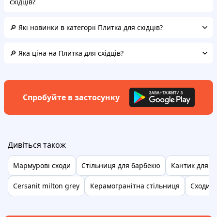
східців?
🔎 Які новинки в категорії Плитка для східців?
🔎 Яка ціна на Плитка для східців?
Спробуйте в застосунку
Дивіться також
Мармурові сходи
Стільниця для барбекю
Кантик для к
Cersanit milton grey
Керамогранітна стільниця
Сходи з