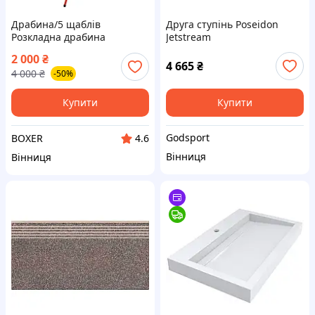
Драбина/5 щаблів
Друга ступінь Poseidon
Розкладна драбина
Jetstream
Драбина для дому Металеві
2 000
₴
сходи 37×26 см Драбина
4 665
₴
4 000
₴
-50%
переносна
Купити
Купити
Godsport
BOXER
4.6
Вінниця
Вінниця