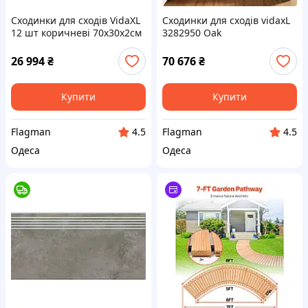
Сходинки для сходів VidaXL
Сходинки для сходів vidaxL
12 шт коричневі 70x30x2см
3282950 Oak
дуб 3282983
26 994
₴
70 676
₴
Купити
Купити
Flagman
Flagman
4.5
4.5
Одеса
Одеса