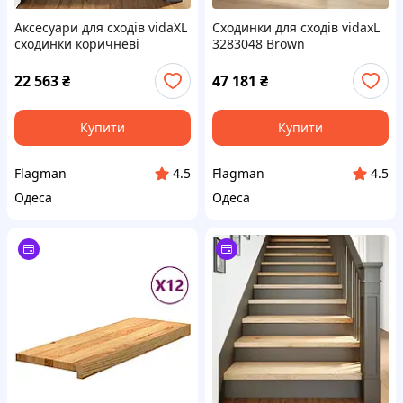
Аксесуари для сходів vidaXL
Сходинки для сходів vidaxL
сходинки коричневі
3283048 Brown
100x25x2см масив дуба 8
шт. 3283028
22 563
₴
47 181
₴
Купити
Купити
Flagman
Flagman
4.5
4.5
Одеса
Одеса