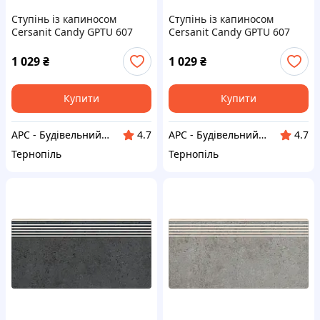
Ступінь із капиносом
Ступінь із капиносом
Cersanit Candy GPTU 607
Cersanit Candy GPTU 607
Grey 31,8*59,8 см сірий
Graphite 31,8*59,8 см графіт
1 029
₴
1 029
₴
Купити
Купити
АРС - Будівельний інтернет-гіпермаркет
АРС - Будівельний інтернет-гіпермаркет
4.7
4.7
Тернопіль
Тернопіль