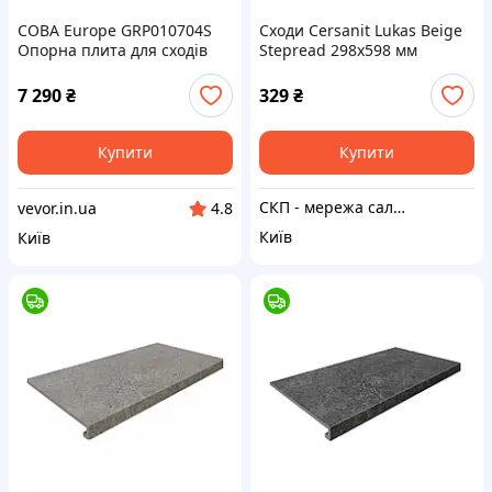
COBA Europe GRP010704S
Сходи Cersanit Lukas Beige
Опорна плита для сходів
Stepread 298x598 мм
COBAGRIP® (Д x Ш x В) 1 м x
345 мм x 5 мм Чорний,
7 290
₴
329
₴
Жовтий 6053316
Купити
Купити
СКП - мережа салонів керамічної плитки
vevor.in.ua
4.8
Київ
Київ