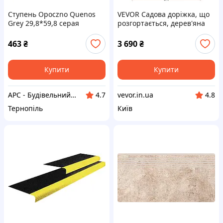
Ступень Opoczno Quenos
VEVOR Садова доріжка, що
Grey 29,8*59,8 серая
розгортається, дерев'яна
доріжка Садова сходинка,
218x43 см 6030391
463
₴
3 690
₴
Купити
Купити
АРС - Будівельний інтернет-гіпермаркет
vevor.in.ua
4.7
4.8
Тернопіль
Київ