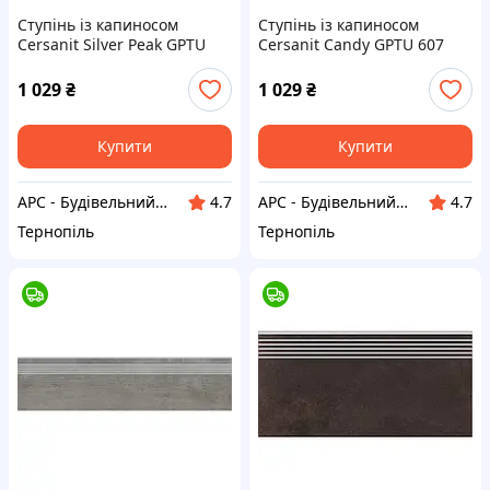
Ступінь із капиносом
Ступінь із капиносом
Cersanit Silver Peak GPTU
Cersanit Candy GPTU 607
603 Grey 31,8*59,8 см сірий
Light grey 31,8*59,8 см
світло-сірий
1 029
₴
1 029
₴
Купити
Купити
АРС - Будівельний інтернет-гіпермаркет
АРС - Будівельний інтернет-гіпермаркет
4.7
4.7
Тернопіль
Тернопіль