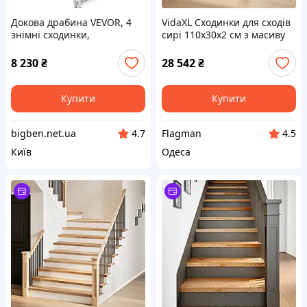
Докова драбина VEVOR, 4
VidaXL Сходинки для сходів
знімні сходинки,
сирі 110x30x2 см з масиву
вантажопідйомність 159 кг,
дуба 8 шт. (3282915)
човнова драбина з
8 230
₴
28 542
₴
алюмінієвого сплаву зі
сходинками шириною 10
Купити
Купити
bigben.net.ua
Flagman
4.7
4.5
Київ
Одеса