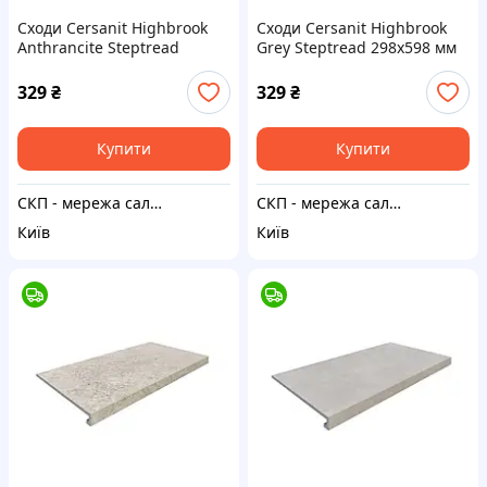
Сходи Cersanit Highbrook
Сходи Cersanit Highbrook
Anthrancite Steptread
Grey Steptread 298x598 мм
298x598 мм
329
₴
329
₴
Купити
Купити
СКП - мережа салонів керамічної плитки
СКП - мережа салонів керамічної плитки
Київ
Київ