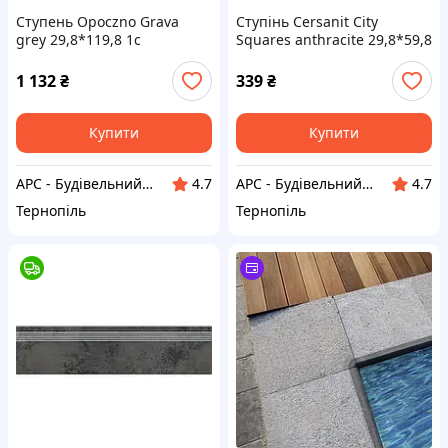
Ступень Opoczno Grava
Ступінь Cersanit City
grey 29,8*119,8 1с
Squares anthracite 29,8*59,8
см
1 132
₴
339
₴
Купити
Купити
АРС - Будівельний інтернет-гіпермаркет
АРС - Будівельний інтернет-гіпермаркет
4.7
4.7
Тернопіль
Тернопіль