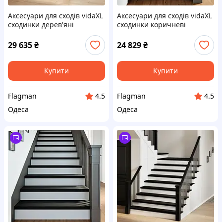
Аксесуари для сходів vidaXL
Аксесуари для сходів vidaXL
сходинки дерев'яні
сходинки коричневі
70x25x2см 12шт
80x30x2см масив дуба 8 шт.
3282972
29 635
₴
24 829
₴
Купити
Купити
Flagman
Flagman
4.5
4.5
Одеса
Одеса