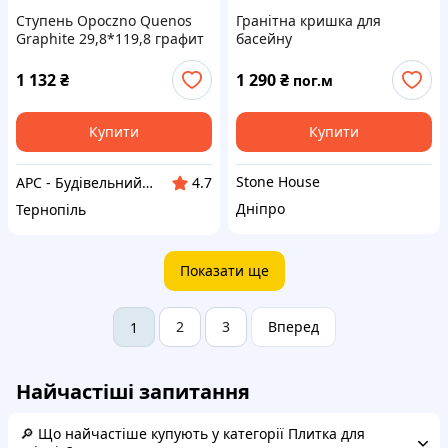
Ступень Opoczno Quenos
Гранітна кришка для
Graphite 29,8*119,8 графит
басейну
1 132
₴
1 290
₴
пог.м
Купити
Купити
Stone House
АРС - Будівельний інтернет-гіпермаркет
4.7
Дніпро
Тернопіль
Показати ще
2
3
Вперед
1
Найчастіші запитання
🔎 Що найчастіше купують у категорії Плитка для