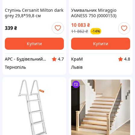
Ступінь Cersanit Milton dark
Умивальник Miraggio
grey 29,8*59,8 см
AGNESS 750 (0000153)
Miramarble | Глянцевий |
10 083
₴
Накладний/Врізний | Білий
339
₴
11 862
₴
-14%
Купити
Купити
АРС - Будівельний інтернет-гіпермаркет
КраМ
4.7
4.8
Тернопіль
Львів