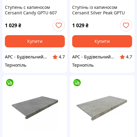
Ступень с капиносом
Ступінь із капиносом
Cersanit Candy GPTU 607
Cersanit Silver Peak GPTU
Cream 31,8*59,8 см бежевая
603 Light grey 31,8*59,8 см
світло-сірий
1 029
₴
1 029
₴
Купити
Купити
АРС - Будівельний інтернет-гіпермаркет
АРС - Будівельний інтернет-гіпермаркет
4.7
4.7
Тернопіль
Тернопіль