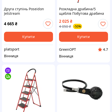
Друга ступінь Poseidon
Розкладна драбина/5
Jetstream
щаблів Побутова драбина
37×26 см Драбина
2 025
₴
переносна Драбина для
4 665
₴
4 050
₴
-50%
садових робіт Легка
драбина
Купити
Купити
platsport
GreenOPT
4.7
Вінниця
Вінниця