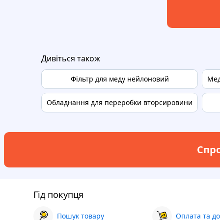
Дивіться також
Фільтр для меду нейлоновий
Мед
Обладнання для переробки вторсировини
Спро
Гід покупця
Пошук товару
Оплата та до