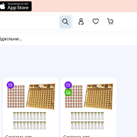
жільництва
Система для
Система для