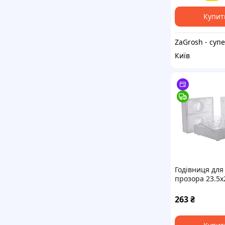
ZaGrosh.com.
Купит
Київ
Годівниця для
прозора 23.5х
263
₴