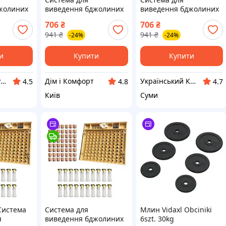
жолиних
виведення бджолиних
виведення бджолиних
 110
маток Nicot на 110
маток Nicot на 110
706
₴
706
₴
осередків
осередків
941
₴
941
₴
-24%
-24%
и
Купити
Купити
Щоденна Покупка
Дім і Комфорт
Український Кошик
4.5
4.8
4.7
Київ
Суми
Система
Система для
Млин Vidaxl Obciniki
я
виведення бджолиних
6szt. 30kg