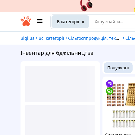
В категорії
Bigl.ua
•
Всі категорії
•
Сільгосппродукція, техніка та обладнання
•
Сіль
Інвентар для бджільництва
Популярні
Система для