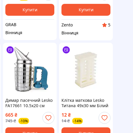
Купити
Купити
GRAB
Zento
5
Вінниця
Вінниця
Димар пасечний Lesko
Клітка маткова Lesko
FA17661 10.5x20 см
Титана 49x30 мм Білий
Сріблясто-синій (14284-
(14290-95989)
665
₴
12
₴
96031)
745
₴
14
₴
-10%
-14%