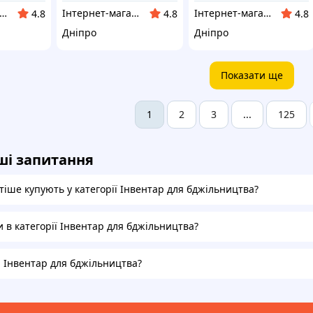
тернет-магазин "Winner"
Інтернет-магазин "Winner"
Інтернет-магазин "Winner"
4.8
4.8
4.8
Дніпро
Дніпро
Показати ще
2
3
125
1
...
ші запитання
тіше купують у категорії Інвентар для бджільництва?
и в категорії Інвентар для бджільництва?
а Інвентар для бджільництва?