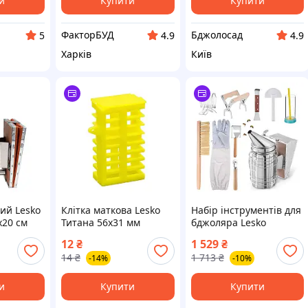
и
Купити
Купити
ФакторБУД
Бджолосад
5
4.9
4.9
Харків
Київ
ий Lesko
Клітка маткова Lesko
Набір інструментів для
x20 см
Титана 56x31 мм
бджоляра Lesko
ричневий
Жовтий (14290-95995)
FA8896558 10
12
₴
1 529
₴
предметів
14
₴
1 713
₴
-14%
-10%
Різнобарвний (14285-
96032)
и
Купити
Купити