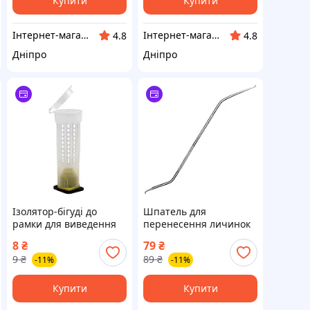
Купити
Купити
Інтернет-магазин "Winner"
Інтернет-магазин "Winner"
4.8
4.8
Дніпро
Дніпро
Ізолятор-бігуді до
Шпатель для
рамки для виведення
перенесення личинок
бджолиних маток і
Lesko QR-004S
8
₴
79
₴
бджіл Lesko 01 25,8 см
європейський (10948-
9
₴
89
₴
-11%
-11%
10938-60441
60452)
Купити
Купити