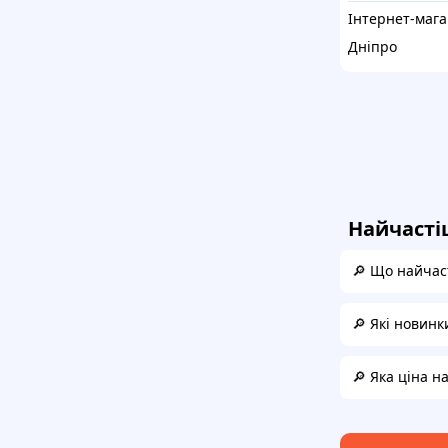
Ін
Дніпро
Найчасті
🔎 Що найчас
🔎 Які новинк
🔎 Яка ціна н