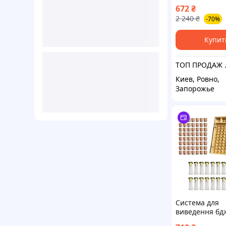
бджолиних мат
672
₴
на 110 осередк
2 240
₴
-70%
Краща якість 
Nukleon.com.
Купит
ТОП ПРОДАЖ 
Киев, Ровно,
Запорожье
Система для
виведення бд
маток Nicot на