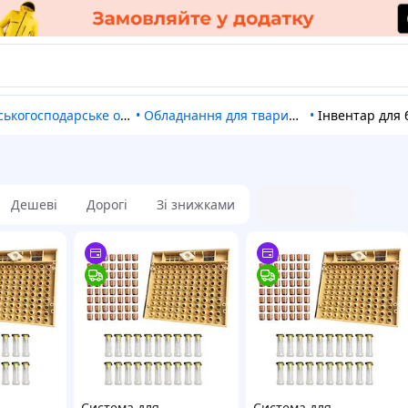
ськогосподарське обладнання
•
Обладнання для тваринництва
•
Інвентар для бд
Дешеві
Дорогі
Зі знижками
Система для
Система для