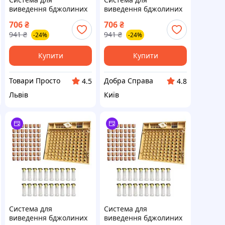
виведення бджолиних
виведення бджолиних
маток Nicot на 110
маток Nicot на 110
706
₴
706
₴
осередків
осередків
941
₴
941
₴
-24%
-24%
Купити
Купити
Товари Просто
Добра Справа
4.5
4.8
Львів
Київ
Система для
Система для
виведення бджолиних
виведення бджолиних