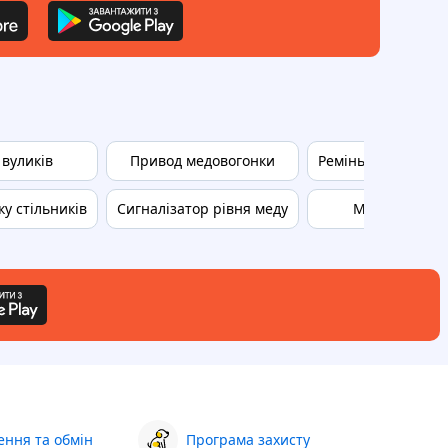
 вуликів
Привод медовогонки
Ремінь для медово
ку стільників
Сигналізатор рівня меду
Матка бджол
ння та обмін
Програма захисту