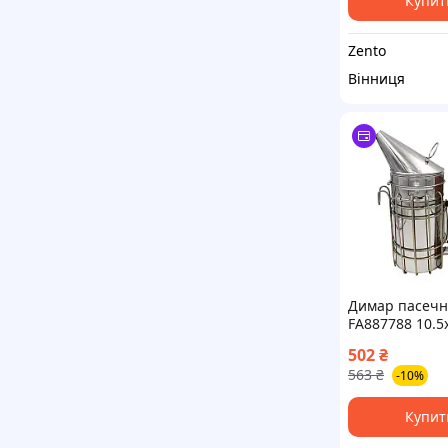
Купит
Zento
Вінниця
Димар пасечн
FA887788 10.5
Сріблясто-ко
502
₴
(14287-96028)
563
₴
-10%
Купит