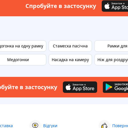
Спробуйте в застосунку
огонка на одну рамку
Стамеска пасічна
Рамки для
Медогонки
Насадка на камеру
Ніж для роздру
буйте в застосунку
ставка
Відгуки
Поверне