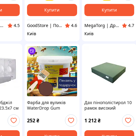
ua
MegaTorg.com.ua
и
Купити
Купити
ZaGrosh - супермаркет низьких цін
GoodStore | Подарунки, Товари для дому та работи
MegaTorg | Дропшиппінг та Опт
4.5
4.6
4.7
Київ
Київ
 бджіл
Фарба для вуликів
Дах пінополістирол 10
23.5х7 см
WaterDrop Gum
рамок високий
ElasticHoney 1,2кг.
фарбований Lyson
коричнева
W1015_Z зелений
252
₴
1 212
₴