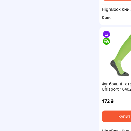
HighBook Кн
Київ
Футбольні гет
Uhlsport 10402
розмір 37-40 (
DC
172
₴
Купит
HighBook Кн