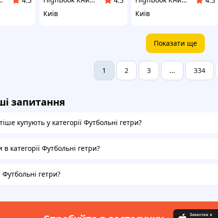
4.5
4.5
4.5
Київ
Київ
Показати ще
2
3
334
1
...
ші запитання
іше купують у категорії Футбольні гетри?
и в категорії Футбольні гетри?
а Футбольні гетри?