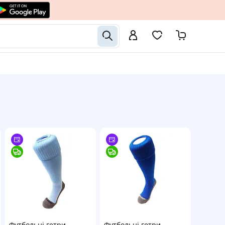
Футбольні гетри
Футбольні гетри