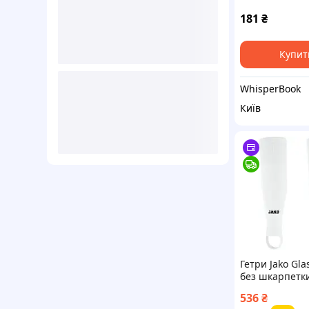
44 для спортс
еластичні гет
181
₴
фіксатором
Купит
WhisperBook
Київ
Гетри Jako Gla
без шкарпетк
поліестер S б
536
₴