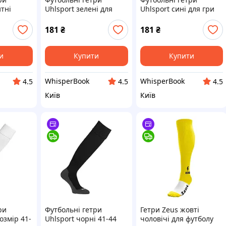
итні
Uhlsport зелені для
Uhlsport сині для гри
 гри на
футболу та футзалу
на полі розмір 37-40
вань
розмір 37-40 еластичні
спортивні гетри для
181
₴
181
₴
болу
гетри
футболу
и
Купити
Купити
WhisperBook
WhisperBook
4.5
4.5
4.5
Київ
Київ
ри
Футбольні гетри
Гетри Zeus жовті
розмір 41-
Uhlsport чорні 41-44
чоловічі для футболу