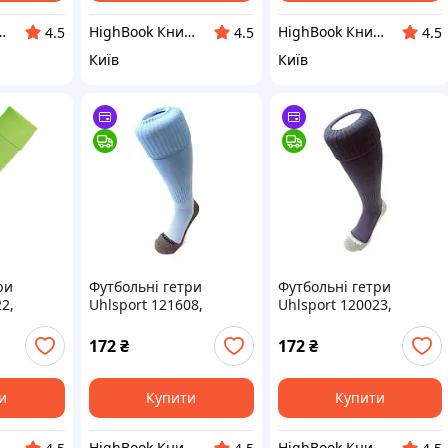
ижкова крамниця
HighBook Книжкова крамниця
HighBook Книжкова крамниця
4.5
4.5
4.5
Київ
Київ
ри
Футбольні гетри
Футбольні гетри
2,
Uhlsport 121608,
Uhlsport 120023,
салатові)
розмір 28-32 (блакитні)
розмір 28-32 (темно-
DC
сині) DC
172
₴
172
₴
и
Купити
Купити
ижкова крамниця
HighBook Книжкова крамниця
HighBook Книжкова крамниця