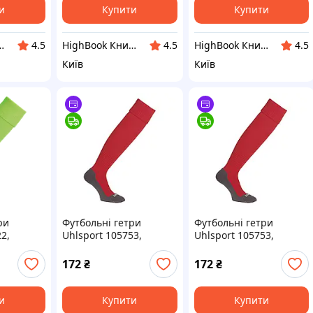
и
Купити
Купити
ижкова крамниця
HighBook Книжкова крамниця
HighBook Книжкова крамниця
4.5
4.5
4.5
Київ
Київ
ри
Футбольні гетри
Футбольні гетри
2,
Uhlsport 105753,
Uhlsport 105753,
салатові)
розмір 37-40 (червоні)
розмір 33-36 (червоні)
DC
DC
172
₴
172
₴
и
Купити
Купити