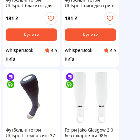
Uhlsport блакитні для
Uhlsport сині для гри в
дітей розмір 33-36
футбол розмір 41-44
спортивні гетри для
спортивні гетри
181
₴
181
₴
футболу та футзалу
Купити
Купити
WhisperBook
WhisperBook
4.5
4.5
Київ
Київ
Футбольні гетри
Гетри Jako Glasgow 2.0
Uhlsport темно-сині 37-
без шкарпетки 98%