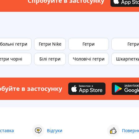
Спробуйте в застосунку
больні гетри
Гетри Nike
Гетри
Гетр
етри чорні
Білі гетри
Чоловічі гетри
Шкарпетки
буйте в застосунку
ставка
Відгуки
Поверне