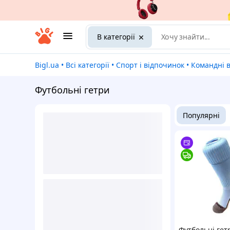
В категорії
Bigl.ua
•
Всі категорії
•
Спорт і відпочинок
•
Командні 
Футбольні гетри
Популярні
Футбольні гет