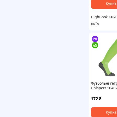
Купит
HighBook Кн
Київ
Футбольні гет
Uhlsport 10402
розмір 41-44 (
DC
172
₴
Купит