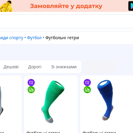
види спорту
•
Футбол
•
Футбольні гетри
Дешеві
Дорогі
Зі знижками
ри
Футбольні гетри
Футбольні гетри