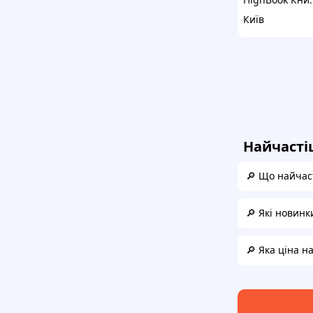
Київ
Найчасті
🔎 Що найчаст
🔎 Які новинк
🔎 Яка ціна н