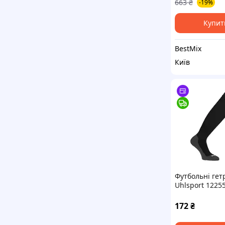
663
₴
-19%
Купит
BestMix
Київ
Футбольні гет
Uhlsport 12255
розмір 28-32 (
172
₴