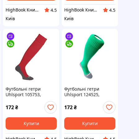
HighBook Книжкова крамниця
HighBook Книжкова крамниця
4.5
4.5
Київ
Київ
Футбольні гетри
Футбольні гетри
Uhlsport 105753,
Uhlsport 124525,
розмір 41-44 (червоні)
розмір 28-32 (зелені)
DC
DC
172
₴
172
₴
Купити
Купити
HighBook Книжкова крамниця
HighBook Книжкова крамниця