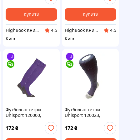
Купити
Купити
HighBook Книжкова крамниця
HighBook Книжкова крамниця
4.5
4.5
Київ
Київ
Футбольні гетри
Футбольні гетри
Uhlsport 120000,
Uhlsport 120023,
розмір 37-40
розмір 33-36 (темно-
(фіолетові) DC
сині) DC
172
₴
172
₴