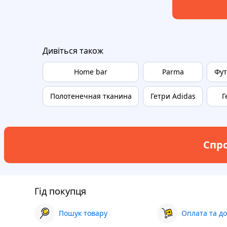
Дивіться також
Home bar
Parma
Фут
Полотенечная тканина
Гетри Adidas
Г
Спро
Гід покупця
Пошук товару
Оплата та до