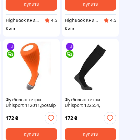
Купити
Купити
HighBook Книжкова крамниця
HighBook Книжкова крамниця
4.5
4.5
Київ
Київ
Футбольні гетри
Футбольні гетри
Uhlsport 112011,розмір
Uhlsport 122554,
33-36 (помаранчеві) DC
розмір 33-36 (чорні) DC
172
₴
172
₴
Купити
Купити