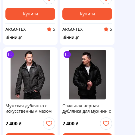
Купити
Купити
ARGO-TEX
ARGO-TEX
5
5
Вінниця
Вінниця
Мужская дублянка с
Стильная черная
искусственным мехом
дублянка для мужчин с
серая стиль и комфорт
искусственным мехом
для холодной погоды
для зимних
2 400
₴
2 400
₴
приключений