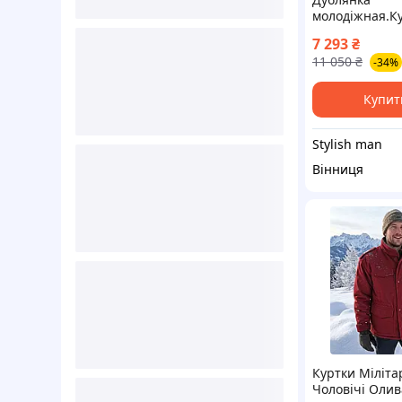
молодіжная.К
зимова з нату
7 293
₴
шкіри.
11 050
₴
-34%
Купит
Stylish man
Вінниця
Куртки Міліта
Чоловічі Олива