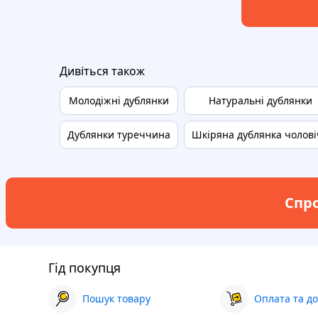
Дивіться також
Молодіжні дублянки
Натуральні дублянки
Дублянки туреччина
Шкіряна дублянка чолові
Спро
Гід покупця
Пошук товару
Оплата та до