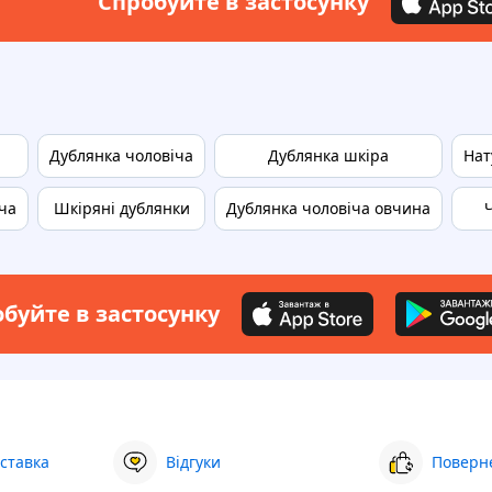
Спробуйте в застосунку
Дублянка чоловіча
Дублянка шкіра
Нат
ча
Шкіряні дублянки
Дублянка чоловіча овчина
буйте в застосунку
ставка
Відгуки
Поверне