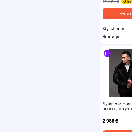
11 827
₴
-34%
Купит
Stylish man
Вінниця
Дублянка чол
чорна , штучн
2 988
₴