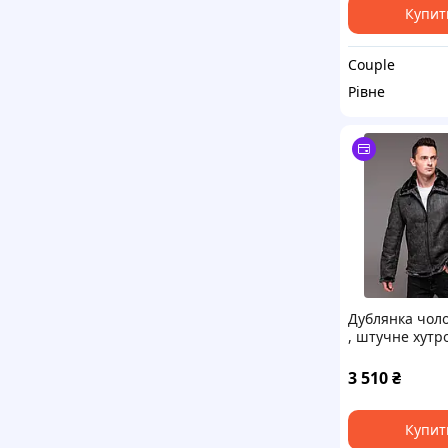
Купит
Couple
Рівне
Дублянка чоло
, штучне хутр
3 510
₴
Купит