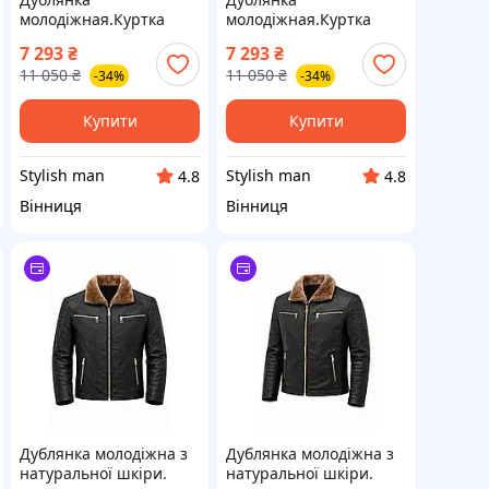
молодіжная.Куртка
молодіжная.Куртка
зимова з натуральної
зимова з натуральної
7 293
₴
7 293
₴
шкіри.
шкіри.
11 050
₴
11 050
₴
-34%
-34%
Купити
Купити
Stylish man
Stylish man
4.8
4.8
Вінниця
Вінниця
Дублянка молодіжна з
Дублянка молодіжна з
натуральної шкіри.
натуральної шкіри.