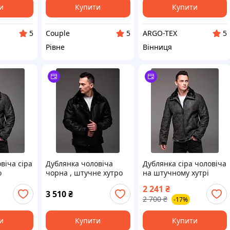
и
Купити
Купити
Couple
ARGO-TEX
5
5
5
Рівне
Вінниця
віча сіра
Дублянка чоловіча
Дублянка сіра чоловіча
о
чорна , штучне хутро
на штучному хутрі
елегантна затишна
2 241
₴
сучасна модель
3 510
₴
2 700
₴
-17%
time1732IJK
и
Купити
Купити