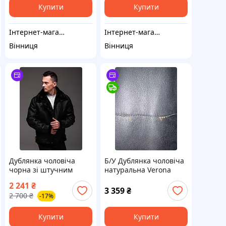
Купити
Купити
Інтернет-магазин "Shop Mall"
Інтернет-магазин "Shop Mall"
Вінниця
Вінниця
Дублянка чоловіча
Б/У Дублянка чоловіча
чорна зі штучним
натуральна Verona
хутром стильна
Stella Rossa
2 241
₴
комфортна якісна
3 359
₴
2 700
₴
-17%
чоловіча модель
time1731FGH
Купити
Купити