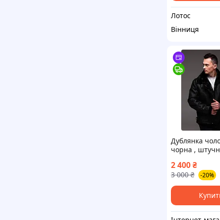
Лотос
Вінниця
Дублянка чол
чорна , штучн
2 400
₴
3 000
₴
-20%
Купит
Ін