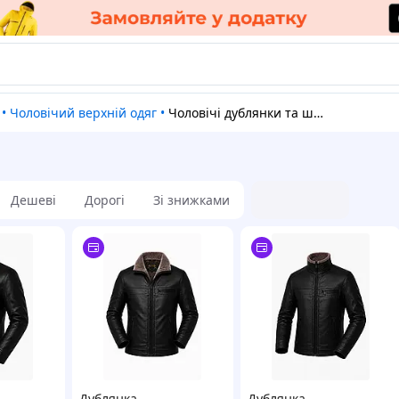
•
Чоловічий верхній одяг
•
Чоловічі дублянки та шуби
Дешеві
Дорогі
Зі знижками
Дублянка
Дублянка