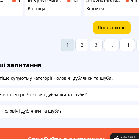
4
4.3
4.3
Вінниця
Вінниця
Показати ще
2
3
11
1
...
ші запитання
іше купують у категорії Чоловічі дублянки та шуби?
и в категорії Чоловічі дублянки та шуби?
а Чоловічі дублянки та шуби?