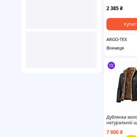
2 385
₴
Купит
ARGO-TEX
Вінниця
Дублянка мол
натуральної ш
7 806
₴