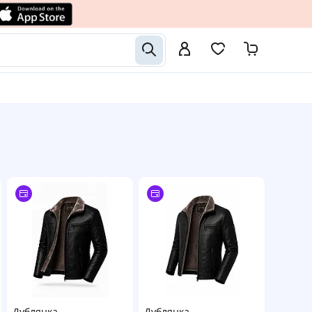
Дублянка
Дублянка