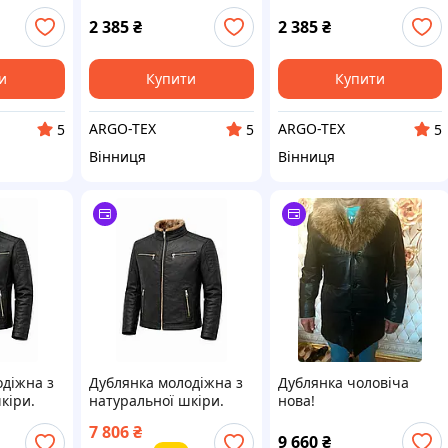
2 385
₴
2 385
₴
и
Купити
Купити
ARGO-TEX
ARGO-TEX
5
5
5
Вінниця
Вінниця
одіжна з
Дублянка молодіжна з
Дублянка чоловіча
кіри.
натуральної шкіри.
нова!
7 806
₴
9 660
₴