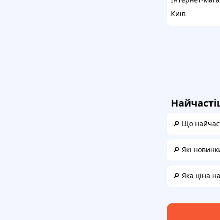
Київ
Найчасті
🔎 Що найчаст
🔎 Які новинк
🔎 Яка ціна н