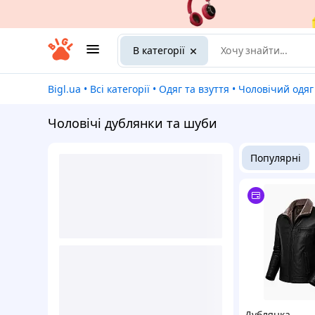
В категорії
Bigl.ua
•
Всі категорії
•
Одяг та взуття
•
Чоловічий одяг
Чоловічі дублянки та шуби
Популярні
Дублянка