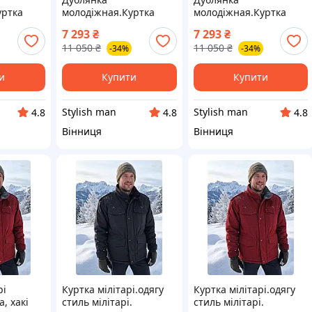
уртка
молодіжная.Куртка
молодіжная.Куртка
ральної
зимова з натуральної
зимова з натуральної
7 293
₴
7 293
₴
шкіри.
шкіри.
11 050
₴
11 050
₴
-34%
-34%
и
Купити
Купити
Stylish man
Stylish man
4.8
4.8
4.8
Вінниця
Вінниця
рі
Куртка мілітарі.одягу
Куртка мілітарі.одягу
, хакі
стиль мілітарі.
стиль мілітарі.