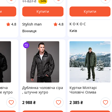
11 827
₴
-34%
и
Купити
Купити
К О К О С
Stylish man
4.8
4.8
Київ
Вінниця
овіча
Дублянка чоловіча сіра
Куртки Мілітарі
е хутро
, штучне хутро
Чоловічі Олива
2 988
₴
2 385
₴