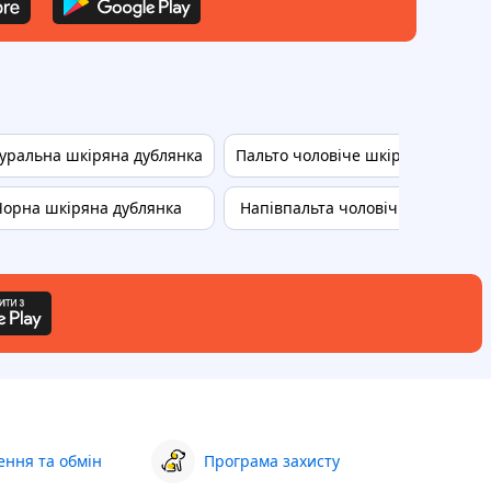
уральна шкіряна дублянка
Пальто чоловіче шкіряне
Дуб
Чорна шкіряна дублянка
Напівпальта чоловічі 56
Н
ння та обмін
Програма захисту