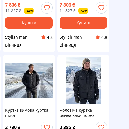
7 806
₴
7 806
₴
11 827
₴
11 827
₴
-34%
-34%
Купити
Купити
Stylish man
Stylish man
4.8
4.8
Вінниця
Вінниця
Куртка зимова.куртка
Чоловіча куртка
пілот
олива.хаки.чорна
2 790
₴
2 385
₴