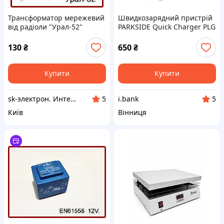
Трансформатор мережевий
Швидкозарядний пристрій
від радіоли "Урал-52"
PARKSIDE Quick Charger PLG
20 C3
130
₴
650
₴
Купити
Купити
sk-электрон. Интернет магазин электронных изделий и компонентов.
i.bank
5
5
Київ
Вінниця