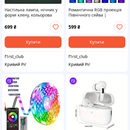
Настільна лампа, нічник у
Романтична RGB проекція
формі клену, кольорова
Північного сяйва |
сенсорна світлодіодна
Декоративне світло | USB
креативна настільна лампа,
лампа | Настільна лампа |
699
₴
599
₴
16 кольорів акрилова
Проекційна лампа |
настільна л
Підключення через
Купити
Купити
f1rst_club
f1rst_club
Кривий Ріг
Кривий Ріг