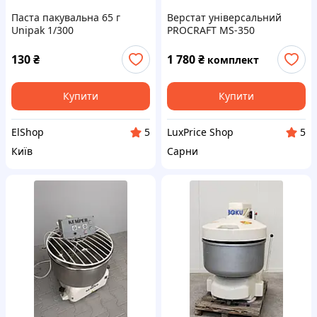
Паста пакувальна 65 г
Верстат універсальний
Unipak 1/300
PROCRAFT MS-350
130
₴
1 780
₴
комплект
Купити
Купити
ElShop
LuxPrice Shop
5
5
Київ
Сарни