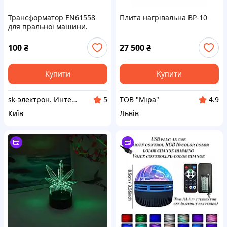
Трансформатор EN61558
Плита нагрівальна ВР-10
для пральної машини.
100
₴
27 500
₴
Купити
Купити
sk-электрон. Интернет магазин электронных изделий и компонентов.
ТОВ "Міра"
5
4.9
Київ
Львів