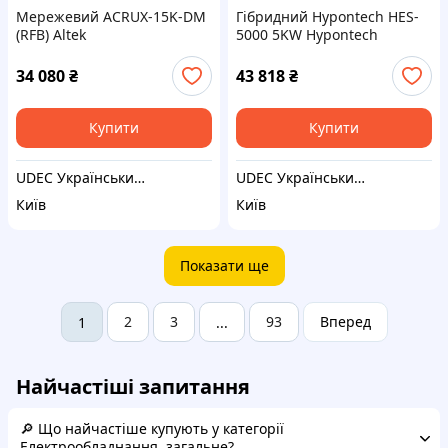
Мережевий ACRUX-15K-DM
Гібридний Hypontech HES-
(RFB) Altek
5000 5KW Hypontech
34 080
₴
43 818
₴
Купити
Купити
UDEC Український децентралізований енергетичний центр . СЕС Проєктування, монтаж, сервіс "під ключ"
UDEC Український децентралізований енергетичний центр . СЕС Проєктування, монтаж, сервіс "під ключ"
Київ
Київ
Показати ще
2
3
93
Вперед
1
...
Найчастіші запитання
🔎 Що найчастіше купують у категорії
Електрообладнання, загальне?