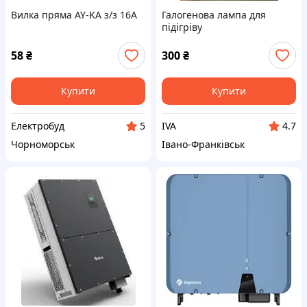
Вилка пряма AY-KA з/з 16А
Галогенова лампа для
підігріву
58
₴
300
₴
Купити
Купити
Електробуд
IVA
5
4.7
Чорноморськ
Івано-Франківськ