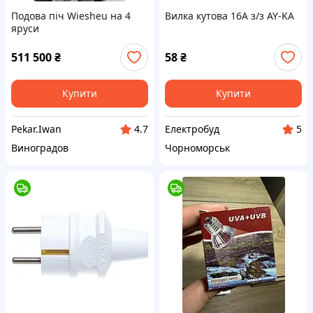
Подова піч Wiesheu на 4
Вилка кутова 16А з/з AY-KA
яруси
511 500
₴
58
₴
Купити
Купити
Pekar.Iwan
Електробуд
4.7
5
Виноградов
Чорноморськ