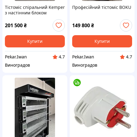
Тістоміс спіральний Kemper
Професійний тістоміс BOKU
з настінним блоком
керування
201 500
₴
149 800
₴
Купити
Купити
Pekar.Iwan
Pekar.Iwan
4.7
4.7
Виноградов
Виноградов