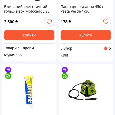
Вживаний електричний
Паста д/пакування 450 г
гольф-візок Motocaddy S3
Pasta Verde 1/36
3 500
₴
178
₴
Купити
Купити
Товари з Європи
ElShop
5
Мукачево
Київ