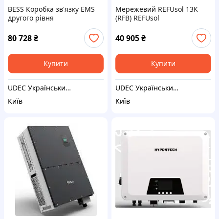
BESS Коробка зв'язку EMS
Мережевий REFUsol 13К
другого рівня
(RFB) REFUsol
80 728
₴
40 905
₴
Купити
Купити
UDEC Український децентралізований енергетичний центр . СЕС Проєктування, монтаж, сервіс "під ключ"
UDEC Український децентралізований енергетичний центр . СЕС Проєктування, монтаж, сервіс "під ключ"
Київ
Київ