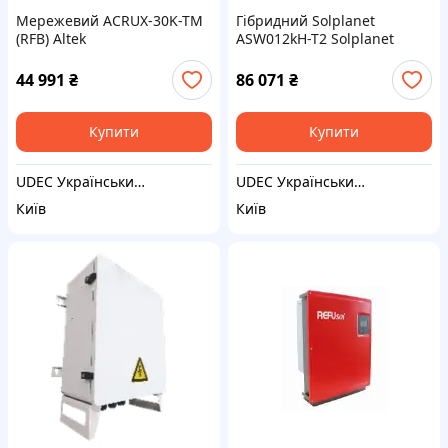
Мережевий ACRUX-30K-TM
Гібридний Solplanet
(RFB) Altek
ASW012kH-T2 Solplanet
44 991
₴
86 071
₴
Купити
Купити
UDEC Український децентралізований енергетичний центр . СЕС Проєктування, монтаж, сервіс "під ключ"
UDEC Український децентралізований енергетичний центр . СЕС Проєктування, монтаж, сервіс "під ключ"
Київ
Київ