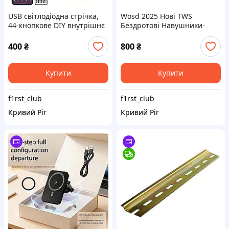
USB світлодіодна стрічка,
Wosd 2025 Нові TWS
44-кнопкове DIY внутрішнє
Бездротові Навушники-
оздоблення, світлодіодна
гарнітури - Неперевершена
стрічка з додатком та
Справжня Бездротова
400
₴
800
₴
пультом дистанційного
Свобода, Ергономіка для
керування
Максимального Комфор
Купити
Купити
f1rst_club
f1rst_club
Кривий Ріг
Кривий Ріг