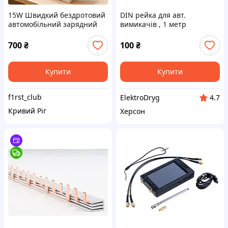
15W Швидкий бездротовий
DIN рейка для авт.
автомобільний зарядний
вимикачів , 1 метр
пристрій для iPhone,
портативний з живленням
700
₴
100
₴
через USB, безпечне
розміщення без вик
Купити
Купити
f1rst_club
ElektroDryg
4.7
Кривий Ріг
Херсон