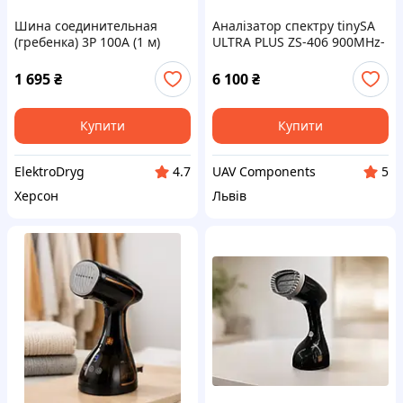
Шина соединительная
Аналізатор спектру tinySA
(гребенка) 3P 100A (1 м)
ULTRA PLUS ZS-406 900MHz-
5,4GHz (Zeenko)
1 695
₴
6 100
₴
Купити
Купити
ElektroDryg
UAV Components
4.7
5
Херсон
Львів