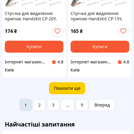
Стрічка для видалення
Стрічка для видалення
припою HandsKit CP-20Y,
припою HandsKit CP-15Y,
2.0мм, диспенсер 3метрів
1.5мм, диспенсер 3метрів
174
₴
165
₴
Купити
Купити
Інтернет магазин "Tcommark"
Інтернет магазин "Tcommark"
4.8
4.8
Київ
Київ
Показати ще
2
3
9
Вперед
1
...
Найчастіші запитання