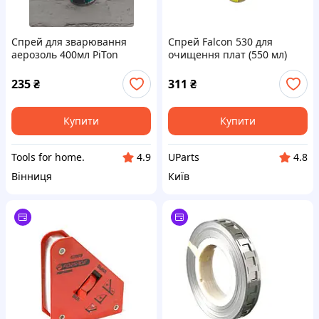
Спрей для зварювання
Спрей Falcon 530 для
аерозоль 400мл PiTon
очищення плат (550 мл)
235
₴
311
₴
Купити
Купити
Tools for home.
UParts
4.9
4.8
Вінниця
Київ