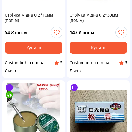
Стрічка мідна 0,2*10мм
Стрічка мідна 0,2*30мм
(пог. м)
(пог. м)
54
₴
147
₴
пог.м
пог.м
Купити
Купити
Customlight.com.ua
Customlight.com.ua
5
5
Львів
Львів