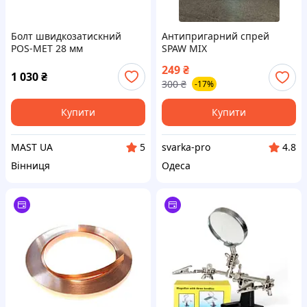
Болт швидкозатискний
Антипригарний спрей
POS-MET 28 мм
SPAW MIX
249
₴
1 030
₴
300
₴
-17%
Купити
Купити
MAST UA
svarka-pro
5
4.8
Вінниця
Одеса