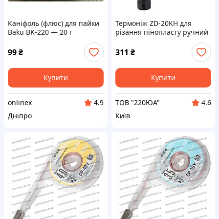
Каніфоль (флюс) для пайки
Термоніж ZD-20KH для
Baku BK-220 — 20 г
різання пінопласту ручний
99
₴
311
₴
Купити
Купити
onlinex
ТОВ "220ЮА"
4.9
4.6
Дніпро
Київ