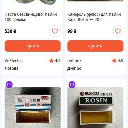
Паста безсвинцової пайки
Каніфоль (флюс) для пайки
100 Грамм.
Kaisi Rosin — 20 г
530
₴
99
₴
Купити
Купити
Vi-Electric
onlinex
4.9
4.9
Лозова
Дніпро