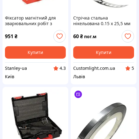
Фіксатор магнітний для
Стрічка стальна
зварювальних робіт з
нікельована 0.15 х 25,5 мм
кнопкою "ВІМК/ВИМК"
(14КГ, 135ГР., 90ГР., 45гр)
951
₴
60
₴
пог.м
Forsage F-115WD14
Купити
Купити
Stanley-ua
Customlight.com.ua
4.3
5
Київ
Львів