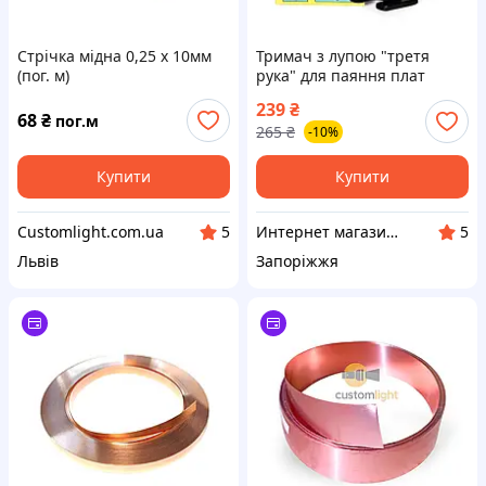
Стрічка мідна 0,25 х 10мм
Тримач з лупою "третя
(пог. м)
рука" для паяння плат
239
₴
68
₴
пог.м
265
₴
-10%
Купити
Купити
Customlight.com.ua
Интернет магазин "3 щітки"
5
5
Львів
Запоріжжя