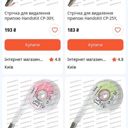
Стрічка для видалення
Стрічка для видалення
припою HandsKit CP-30Y,
припою HandsKit CP-25Y,
3.0мм, диспенсер 3метрів
2.5мм, диспенсер 3метрів
193
₴
183
₴
Купити
Купити
Інтернет магазин "Tcommark"
Інтернет магазин "Tcommark"
4.8
4.8
Київ
Київ