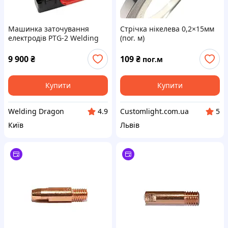
Машинка заточування
Стрічка нікелева 0,2×15мм
електродів PTG-2 Welding
(пог. м)
Dragon
9 900
₴
109
₴
пог.м
Купити
Купити
Welding Dragon
Customlight.com.ua
4.9
5
Київ
Львів