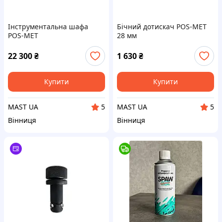
Інструментальна шафа
Бічний дотискач POS-MET
POS-MET
28 мм
22 300
₴
1 630
₴
Купити
Купити
MAST UA
MAST UA
5
5
Вінниця
Вінниця