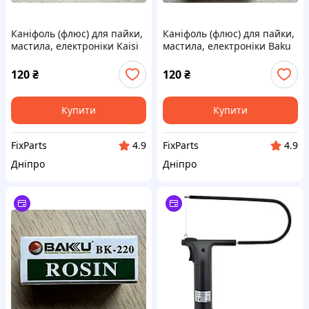
Каніфоль (флюс) для пайки,
Каніфоль (флюс) для пайки,
мастила, електроніки Kaisi
мастила, електроніки Baku
Rosin — 20 г. Натуральна
BK-220 — 20 г. Натуральна
120
₴
120
₴
Купити
Купити
FixParts
FixParts
4.9
4.9
Дніпро
Дніпро