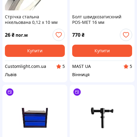
Стрічка стальна
Болт швидкозатискний
нікельована 0,12 х 10 мм
POS-MET 16 мм
(пог. м)
26
₴
770
₴
пог.м
Купити
Купити
Customlight.com.ua
MAST UA
5
5
Львів
Вінниця