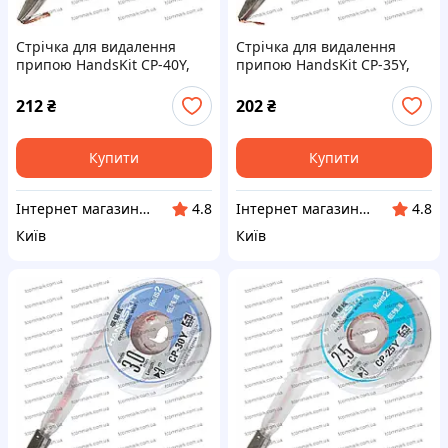
Стрічка для видалення
Стрічка для видалення
припою HandsKit CP-40Y,
припою HandsKit CP-35Y,
4.0мм, диспенсер 3метрів
3.5мм, диспенсер 3метрів
212
₴
202
₴
Купити
Купити
Інтернет магазин "Tcommark"
Інтернет магазин "Tcommark"
4.8
4.8
Київ
Київ