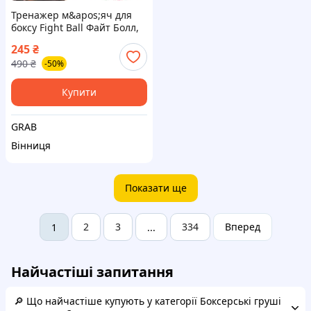
Тренажер м&apos;яч для
боксу Fight Ball Файт Болл,
м&apos;ячик на резинці
245
₴
490
₴
-50%
Купити
GRAB
Вінниця
Показати ще
2
3
334
Вперед
1
...
Найчастіші запитання
🔎 Що найчастіше купують у категорії Боксерські груші