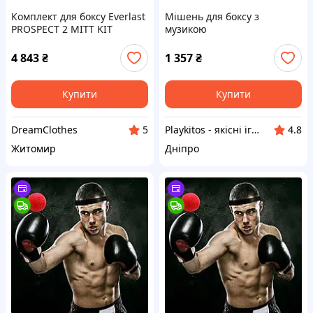
Комплект для боксу Everlast
Мішень для боксу з
PROSPECT 2 MITT KIT
музикою
чорний, сірий Уні OSFM
P00003054
4 843
₴
1 357
₴
Купити
Купити
DreamClothes
Playkitos - якісні іграшки для розвитку дітей
5
4.8
Житомир
Дніпро