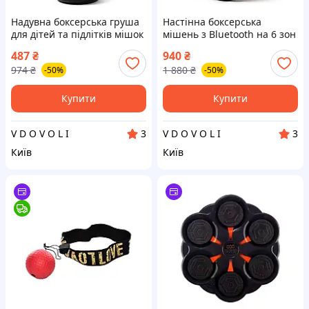
Надувна боксерська груша
Настінна боксерська
для дітей та підлітків мішок
мішень з Bluetooth на 6 зон
для боксу 160 см MI-32
Музичний тренажер для
487
₴
940
₴
боксу з підсвіткою OT-96
974
₴
1 880
₴
-50%
-50%
Купити
Купити
V D O V O L I
V D O V O L I
3
3
Київ
Київ