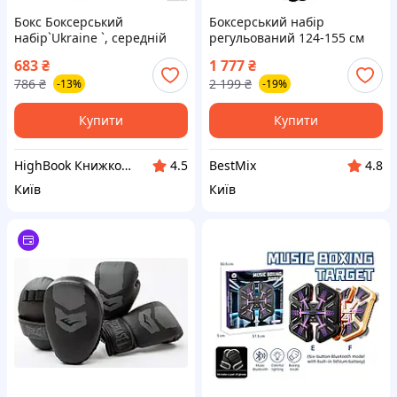
Бокс Боксерський
Боксерський набір
набір`Ukraine `, середній
регульований 124-155 см
іграшка DC
металевий чорний з
683
₴
1 777
₴
насосом для дітей від 6
786
₴
2 199
₴
-13%
-19%
років
Купити
Купити
HighBook Книжкова крамниця
BestMix
4.5
4.8
Київ
Київ