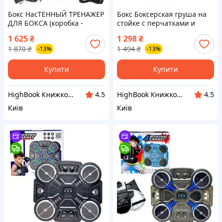
Бокс НасТЕННЫЙ ТРЕНАЖЕР
Бокс Боксерская груша на
ДЛЯ БОКСА (коробка -
стойке с перчатками и
34х7х34 см) іграшка DC
насосом (кор.40*10*35 см)
1 625
₴
1 298
₴
іграшка DC
1 870
₴
1 494
₴
-13%
-13%
Купити
Купити
HighBook Книжкова крамниця
HighBook Книжкова крамниця
4.5
4.5
Київ
Київ