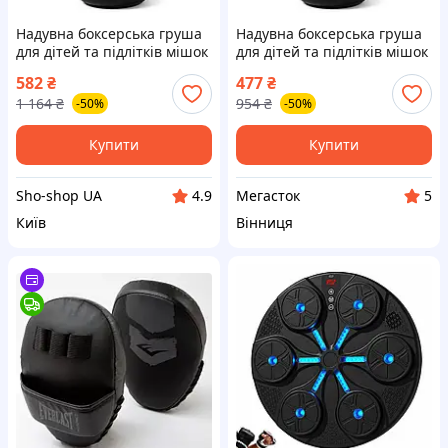
Надувна боксерська груша
Надувна боксерська груша
для дітей та підлітків мішок
для дітей та підлітків мішок
для боксу 160 см DC-62
для боксу 160 см CT-86
582
₴
477
₴
1 164
₴
954
₴
-50%
-50%
Купити
Купити
Sho-shop UA
Мегасток
4.9
5
Київ
Вінниця