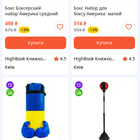
Бокс Боксерский
Бокс Набор для
набор`Америка`средний
боксу`Америка` малий
іграшка DC
іграшка DC
498
₴
514
₴
573
₴
593
₴
-13%
-13%
Купити
Купити
HighBook Книжкова крамниця
HighBook Книжкова крамниця
4.5
4.5
Київ
Київ