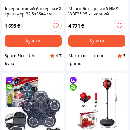
Інтерактивний боксерський
Мішок боксерський HMS
тренажер 32,5×36×4 см
WBF25 25 кг чорний
1 695
₴
4 771
₴
Купити
Купити
Space Store UA
Maxhome - інтернет магазин
4.7
5
Буча
Ірпінь