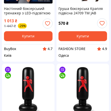
Настінний боксерський
Груша боксерська Крапля
тренажер з LED-підсвіткою
підвісна 24709 ТМ JAB
Bluetooth-колонкою
Жовта з чорним
1 013
₴
інтерактивний тренажер
570
₴
1 447
₴
-29%
для тренувань
Купити
Купити
BuyBox
FASHION STORE
4.7
4.9
Київ
Одеса