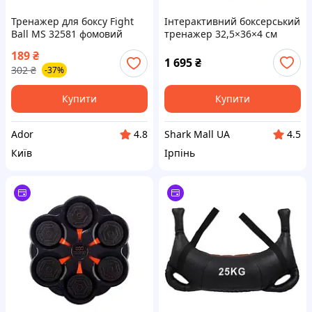
Тренажер для боксу Fight
Інтерактивний боксерський
Ball MS 32581 фомовий
тренажер 32,5×36×4 см
Червоний Ador
189
₴
1 695
₴
302
₴
-37%
Купити
Купити
Ador
Shark Mall UA
4.8
4.5
Київ
Ірпінь