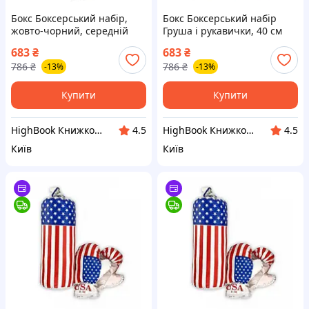
Бокс Боксерський набір,
Бокс Боксерський набір
жовто-чорний, середній
Груша і рукавички, 40 см
іграшка DC
червоно-чорний іграшка
683
₴
683
₴
DC
786
₴
786
₴
-13%
-13%
Купити
Купити
HighBook Книжкова крамниця
HighBook Книжкова крамниця
4.5
4.5
Київ
Київ