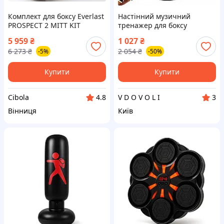
Комплект для боксу Everlast
Настінний музичний
PROSPECT 2 MITT KIT
тренажер для боксу
чорний, сірий Уні OSFM
інтерактивна боксерська
5 959
₴
1 027
₴
(P00003054_K2)
мішень для дітей,
6 273
₴
2 054
₴
-5%
-50%
Bluetooth, рукавички HP-95
Купити
Купити
Cibola
V D O V O L I
4.8
3
Вінниця
Київ