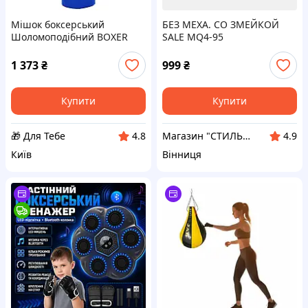
Мішок боксерський
БЕЗ МЕХА. СО ЗМЕЙКОЙ
Шоломоподібний BOXER
SALE MQ4-95
1006-01 95 см Синій-чорний
D4-2026
1 373
₴
999
₴
Купити
Купити
🎁 Для Тебе
Магазин "СТИЛЬНИЙ МОЛОДІЖНИЙ ОДЯГ"
4.8
4.9
Київ
Вінниця