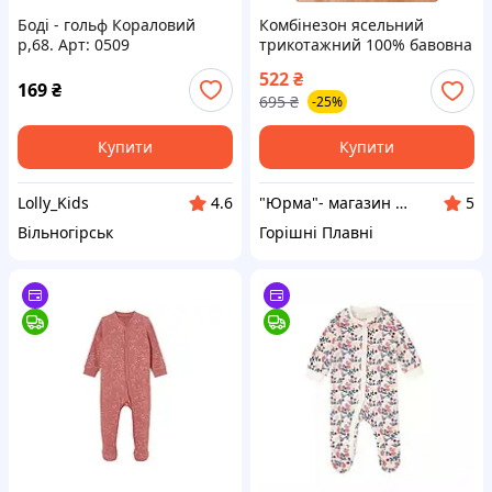
Боді - гольф Кораловий
Комбінезон ясельний
р,68. Арт: 0509
трикотажний 100% бавовна
(капітон)
522
₴
169
₴
695
₴
-25%
Купити
Купити
Lolly_Kids
"Юрма"- магазин одягу для дітей та дорослих
4.6
5
Вільногірськ
Горішні Плавні