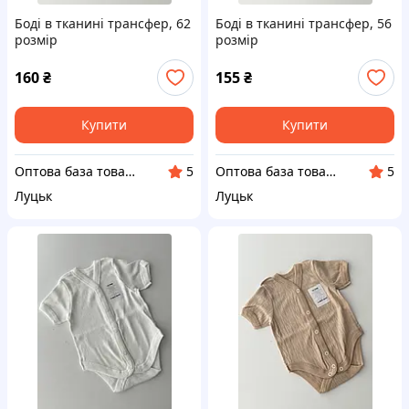
Боді в тканині трансфер, 62
Боді в тканині трансфер, 56
розмір
розмір
160
₴
155
₴
Купити
Купити
Оптова база товарів від виробника "SuperBaza"
Оптова база товарів від виробника "SuperBaza"
5
5
Луцьк
Луцьк