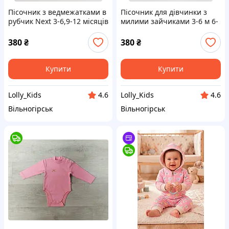
Пісочник з ведмежатками в
Пісочник для дівчинки з
рубчик Next 3-6,9-12 місяців
милими зайчиками 3-6 м 6-
012
9 м ,9-12 Next 014
380
₴
380
₴
Купити
Купити
Lolly_Kids
Lolly_Kids
4.6
4.6
Вільногірськ
Вільногірськ