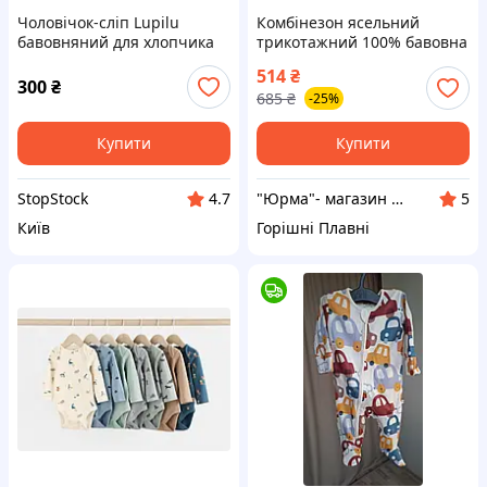
Чоловічок-сліп Lupilu
Комбінезон ясельний
бавовняний для хлопчика
трикотажний 100% бавовна
6-9 міс із закритими
(капітон)
514
₴
ніжками на кнопках
300
₴
685
₴
-25%
блакитний у смужку
Купити
Купити
StopStock
"Юрма"- магазин одягу для дітей та дорослих
4.7
5
Київ
Горішні Плавні