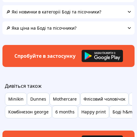
🔎 Які новинки в категорії Боді та пісочники?
🔎 Яка ціна на Боді та пісочники?
Спробуйте в застосунку
Дивіться також
Minikin
Dunnes
Mothercare
Флісовий чоловічок
Т
Комбінезон george
6 months
Happy print
Боді h&m