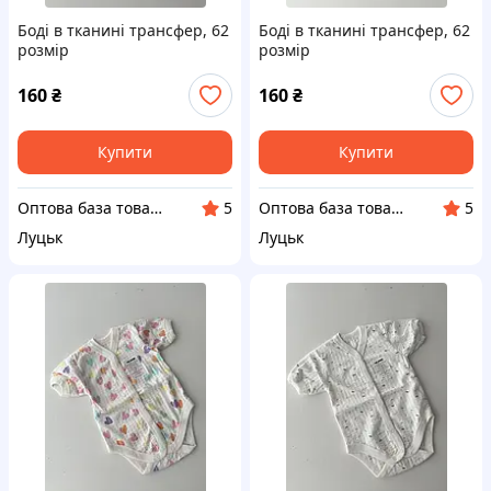
Боді в тканині трансфер, 62
Боді в тканині трансфер, 62
розмір
розмір
160
₴
160
₴
Купити
Купити
Оптова база товарів від виробника "SuperBaza"
Оптова база товарів від виробника "SuperBaza"
5
5
Луцьк
Луцьк