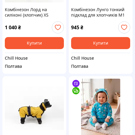
Комбінезон Лорд на
Комбінезон Лунго тонкий
силіконі (хлопчик) XS
підклад для хлопчиків M1
1 040
₴
945
₴
Купити
Купити
Chill House
Chill House
Полтава
Полтава