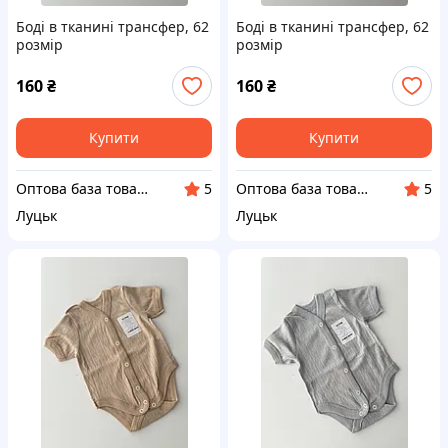
Боді в тканині трансфер, 62
Боді в тканині трансфер, 62
розмір
розмір
160
₴
160
₴
Купити
Купити
Оптова база товарів від виробника "SuperBaza"
Оптова база товарів від виробника "SuperBaza"
5
5
Луцьк
Луцьк