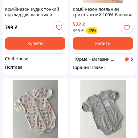
Комбінезон Рудик тонкий
Комбінезон ясельний
підклад для хлопчиків
трикотажний 100% бавовна
рудий S
(капітон)
522
₴
799
₴
695
₴
-25%
Купити
Купити
Chill House
"Юрма"- магазин одягу для дітей та дорослих
5
Полтава
Горішні Плавні