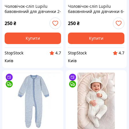
Чоловічок-сліп Lupilu
Чоловічок-сліп Lupilu
бавовняний для дівчинки 2-
бавовняний для дівчинки 6-
6 міс (62-68) із закритими
9 міс із закритими ніжками
ніжками на кнопках з
на кнопках з малюнком
250
₴
250
₴
рожевий
рослин
Купити
Купити
StopStock
StopStock
4.7
4.7
Київ
Київ