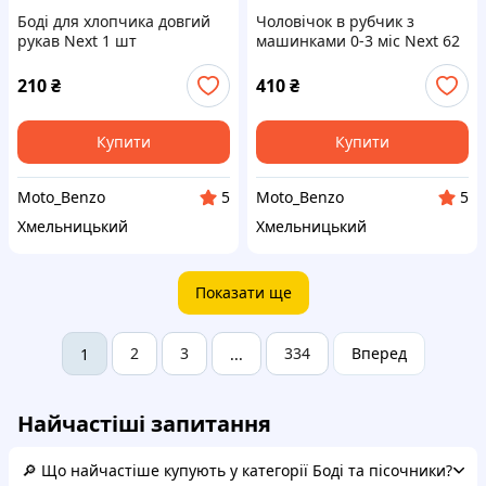
Боді для хлопчика довгий
Чоловічок в рубчик з
рукав Next 1 шт
машинками 0-3 міс Next 62
см
210
₴
410
₴
Купити
Купити
Moto_Benzo
Moto_Benzo
5
5
Хмельницький
Хмельницький
Показати ще
2
3
334
Вперед
1
...
Найчастіші запитання
🔎 Що найчастіше купують у категорії Боді та пісочники?