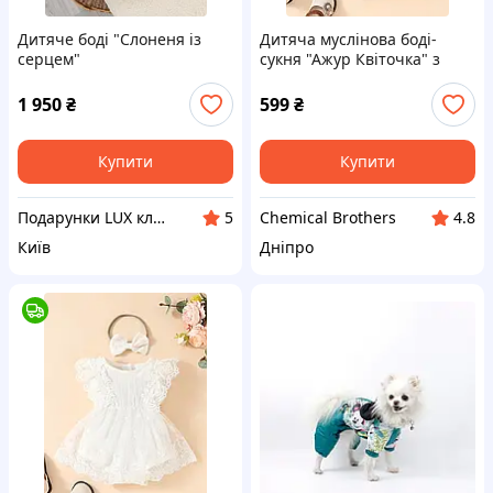
Дитяче боді "Слоненя із
Дитяча муслінова боді-
серцем"
сукня "Ажур Квіточка" з
пов'язкою 62 см (0-3
місяців) молочна
1 950
₴
599
₴
Купити
Купити
Подарунки LUX классу
Chemical Brothers
5
4.8
Київ
Дніпро