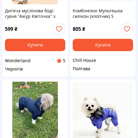
Дитяча муслінова боді-
Комбінезон Мультяшка
сукня "Ажур Квіточка" з
силікон (хлопчик) S
пов'язкою 62 см (0-3
місяців) молочна
599
₴
805
₴
Купити
Купити
Chill House
Wonderland
5
Полтава
Чернігів