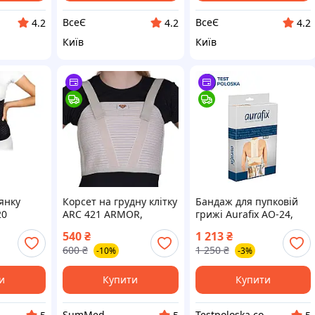
ВсеЄ
ВсеЄ
4.2
4.2
4.2
Київ
Київ
янку
Корсет на грудну клітку
Бандаж для пупковій
20
ARC 421 ARMOR,
грижі Aurafix AO-24,
р S
розмір ХХL, бежевий
розмір M
540
₴
1 213
₴
600
₴
1 250
₴
-10%
-3%
и
Купити
Купити
SumMed
Testpoloska.com.ua