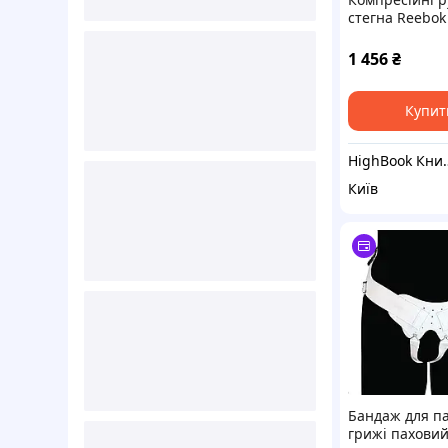
стегна Reebok
Compression 
Sleeve чорний
1 456
₴
Купит
HighBook Кн
Київ
Бандаж для па
грижі пахови