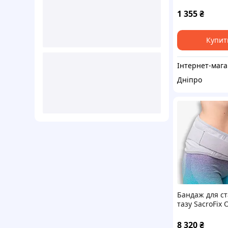
двосторонній 
OH-501 S
1 355
₴
Купит
Ін
Дніпро
Бандаж для ста
тазу SacroFix 
8 320
₴