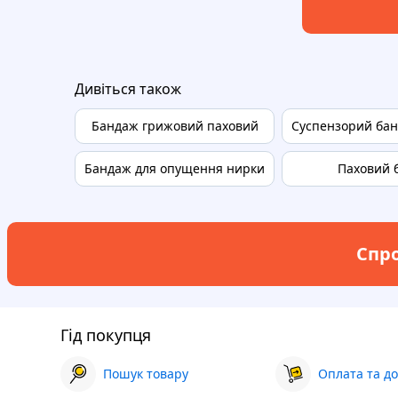
Дивіться також
Бандаж грижовий паховий
Суспензорий бан
Бандаж для опущення нирки
Паховий 
Спро
Гід покупця
Пошук товару
Оплата та до