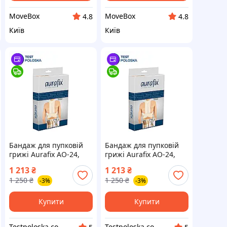
MoveBox
MoveBox
4.8
4.8
Київ
Київ
Бандаж для пупковій
Бандаж для пупковій
грижі Aurafix AO-24,
грижі Aurafix AO-24,
розмір XXL
розмір S
1 213
₴
1 213
₴
1 250
₴
1 250
₴
-3%
-3%
Купити
Купити
Testpoloska.com.ua
Testpoloska.com.ua