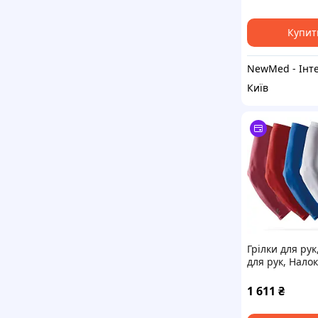
Купит
Київ
Грілки для рук
для рук, Налок
Бандаж на
передпліччя,
1 611
₴
стрільба, Спо
грілки для ніг,