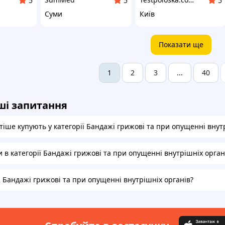
5
5
5
Суми
Київ
Показати ще
2
3
40
1
...
ші запитання
іше купують у категорії Бандажі грижові та при опущенні внут
и в категорії Бандажі грижові та при опущенні внутрішніх орган
а Бандажі грижові та при опущенні внутрішніх органів?