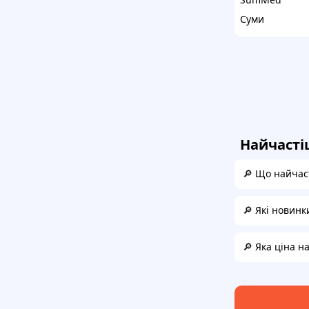
Суми
Найчасті
🔎 Що найчаст
🔎 Які новинк
🔎 Яка ціна н