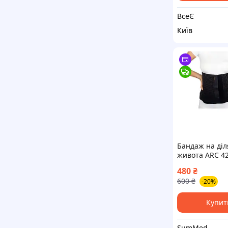
ВсеЄ
Київ
Бандаж на діл
живота ARC 4
ARMOR, розмі
480
₴
чорний
600
₴
-20%
Купит
SumMed