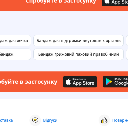
Спробуйте в застосунку
даж для яєчка
Бандаж для підтримки внутрішніх органів
бандаж
Бандаж грижовий паховий правобічний
буйте в застосунку
ставка
Відгуки
Поверне