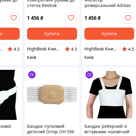
стегна Reebok
універсальний Adidas
Thigh
Compression Thigh
Universal Support Wrap
 Уні L DC
Sleeve чорний Уні M
Long сірий Уні (139 x 8
1 456
₴
1 456
₴
DC
x 0,2 см) DC
и
Купити
Купити
ижкова крамниця
HighBook Книжкова крамниця
HighBook Книжкова крамниця
4.5
4.5
4.5
Київ
Київ
хової
Бандаж пупковий
Бандаж реберний зі
й
дитячий Ortop OH-506
вставками чоловічий