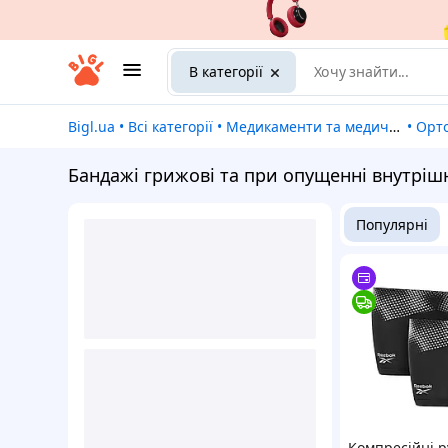
В категорії
Bigl.ua
•
Всі категорії
•
Медикаменти та медичні товари
•
Ор
Бандажі грижові та при опущенні внутрішн
Популярні
Компресійні р