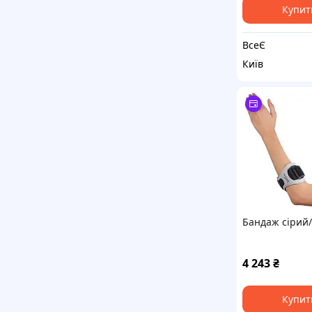
Колір 1 x
Купит
ВсеЄ
Київ
Бандаж сірий
4 243
₴
Купит