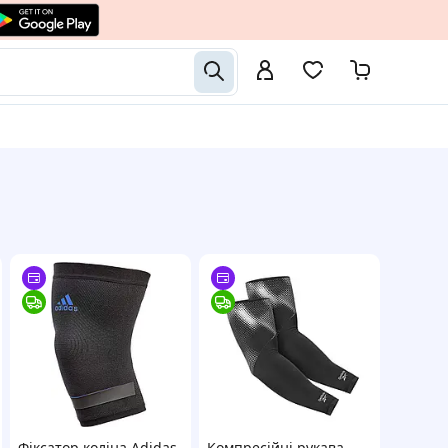
Фіксатор коліна Adidas
Компресійні рукава