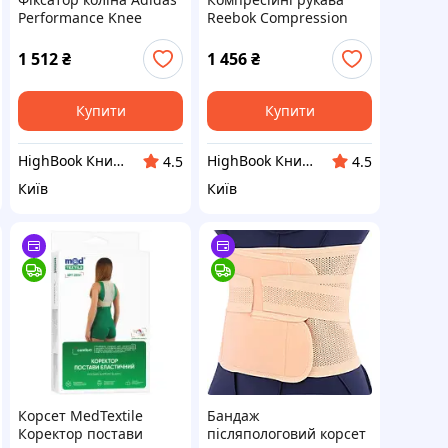
Performance Knee
Reebok Compression
Support чорний, синій
Arm Sleeve чорний Уні
Уні S DC
L DC
1 512
₴
1 456
₴
Купити
Купити
HighBook Книжкова крамниця
HighBook Книжкова крамниця
4.5
4.5
Київ
Київ
Корсет MedTextile
Бандаж
Коректор постави
післяпологовий корсет