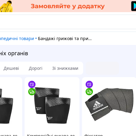
топедичні товари
•
Бандажі грижові та при опущенні внутрішніх органів
іх органів
Дешеві
Дорогі
Зі знижками
укава до
Компресійні рукава до
Фіксатор