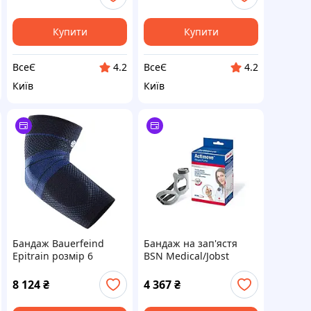
Купити
Купити
ВсеЄ
ВсеЄ
4.2
4.2
Київ
Київ
Бандаж Bauerfeind
Бандаж на зап'ястя
Epitrain розмір 6
BSN Medical/Jobst
чорний, 159 г
7623800 Actimove Rhizo
Forte, правий, малий,
8 124
₴
4 367
₴
3,8 см, 5,1 см