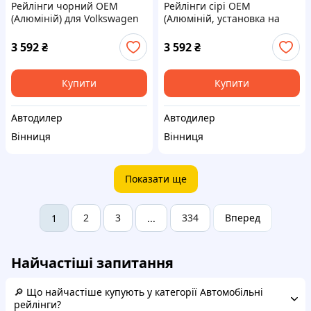
Рейлінги чорний OEM
Рейлінги сірі OEM
(Алюміній) для Volkswagen
(Алюміній, установка на
Amarok 2022- рр
клей) для Kia Sorento II XM
2009-2014 рр
3 592
₴
3 592
₴
Купити
Купити
Автодилер
Автодилер
Вінниця
Вінниця
Показати ще
2
3
334
Вперед
1
...
Найчастіші запитання
🔎 Що найчастіше купують у категорії Автомобільні
рейлінги?