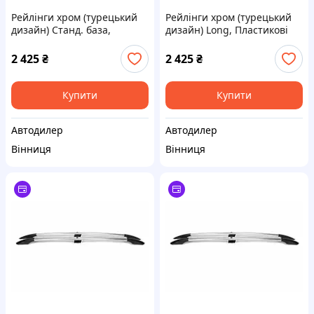
Рейлінги хром (турецький
Рейлінги хром (турецький
дизайн) Станд. база,
дизайн) Long, Пластикові
Пластикові ніжки для
ніжки для Toyota Proace City
Citroen Berlingo/Multispace
2016- рр
2 425
₴
2 425
₴
2018- рр
Купити
Купити
Автодилер
Автодилер
Вінниця
Вінниця