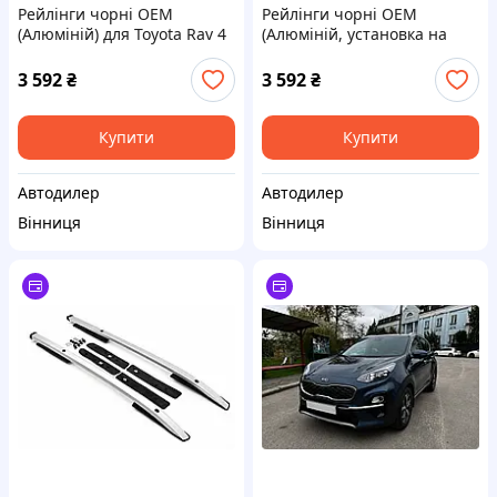
Рейлінги чорні OEM
Рейлінги чорні OEM
(Алюміній) для Toyota Rav 4
(Алюміній, установка на
2013-2018 рр
клей) для Kia Sorento II XM
2009-2014 рр
3 592
₴
3 592
₴
Купити
Купити
Автодилер
Автодилер
Вінниця
Вінниця