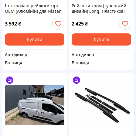
Інтегровані рейлінги сірі
Рейлінги хром (турецький
OEM (Алюміній) для Nissan
дизайн) Long, Пластикові
X-trail T33/Rogue 2022- рр
ніжки для Peugeot
Partner/Rifter 2019- рр
3 592
₴
2 425
₴
Купити
Купити
Автодилер
Автодилер
Вінниця
Вінниця