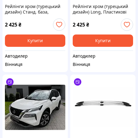
Рейлінги хром (турецький
Рейлінги хром (турецький
дизайн) Станд. база,
дизайн) Long, Пластикові
Пластикові ніжки для Opel
ніжки для Opel Combo 2019-
Combo 2019- рр
рр
2 425
₴
2 425
₴
Купити
Купити
Автодилер
Автодилер
Вінниця
Вінниця