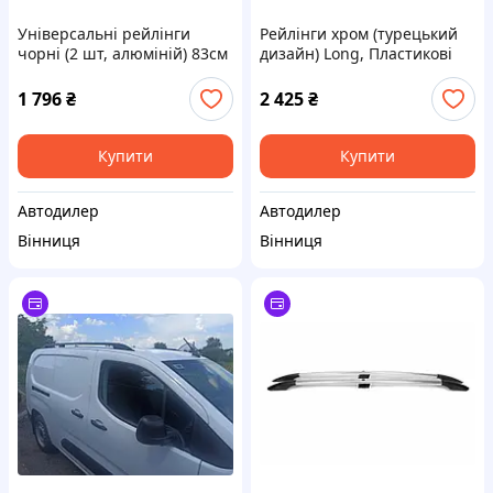
Універсальні рейлінги
Рейлінги хром (турецький
чорні (2 шт, алюміній) 83см
дизайн) Long, Пластикові
ніжки для Fiat Doblo III
2023- рр
1 796
₴
2 425
₴
Купити
Купити
Автодилер
Автодилер
Вінниця
Вінниця