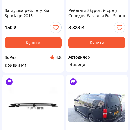
Заглушка рейлінгу Kia
Рейлінги Skyport (чорні)
Sportage 2013
Середня база для Fiat Scudo
2022- рр
150
₴
3 323
₴
Купити
Купити
Автодилер
3dPazl
4.8
Вінниця
Кривий Ріг