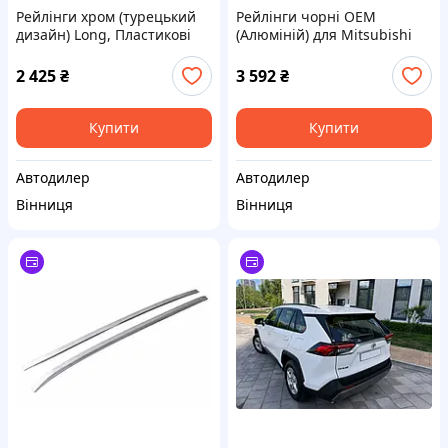
Рейлінги хром (турецький
Рейлінги чорні OEM
дизайн) Long, Пластикові
(Алюміній) для Mitsubishi
ніжки для Citroen
L200 2015-2024 рр
Berlingo/Multispace 2018-
2 425
₴
3 592
₴
рр
Купити
Купити
Автодилер
Автодилер
Вінниця
Вінниця