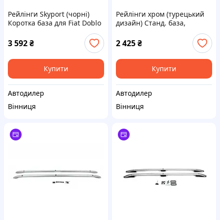
Рейлінги Skyport (чорні)
Рейлінги хром (турецький
Коротка база для Fiat Doblo
дизайн) Станд. база,
III 2023- рр
Пластикові ніжки для Fiat
Doblo III 2023- рр
3 592
₴
2 425
₴
Купити
Купити
Автодилер
Автодилер
Вінниця
Вінниця