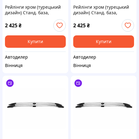
Рейлінги хром (турецький
Рейлінги хром (турецький
дизайн) Станд. база,
дизайн) Станд. база,
Пластикові ніжки для
Пластикові ніжки для Toyota
Peugeot Partner/Rifter 2019-
Proace City 2016- рр
2 425
₴
2 425
₴
рр
Купити
Купити
Автодилер
Автодилер
Вінниця
Вінниця