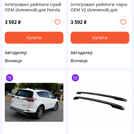
Інтегровані рейлінги сірий
Інтегровані рейлінги чорні
OEM (Алюміній) для Honda
OEM V2 (Алюміній) для
HR-V 2021- рр
Toyota Rav 4 2019-2025 рр
3 592
₴
3 592
₴
Купити
Купити
Автодилер
Автодилер
Вінниця
Вінниця