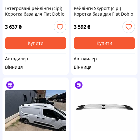
Інтегровані рейлінги (сірі)
Рейлінги Skyport (сірі)
Коротка база для Fiat Doblo
Коротка база для Fiat Doblo
III 2023- рр
III 2023- рр
3 637
₴
3 592
₴
Купити
Купити
Автодилер
Автодилер
Вінниця
Вінниця