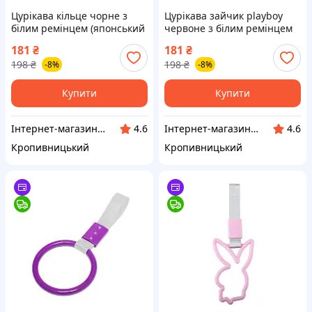
Цурікава кільце чорне з
Цурікава зайчик playboy
білим ремінцем (японський
червоне з білим ремінцем
поручень JDM) (вр-во Завод)
(японський поручень JDM)
181
₴
181
₴
CH
(вр-во Завод) CH
198
₴
198
₴
-8%
-8%
Купити
Купити
Інтернет-магазин "Запчастинки"
Інтернет-магазин "Запчастинки"
4.6
4.6
Кропивницький
Кропивницький