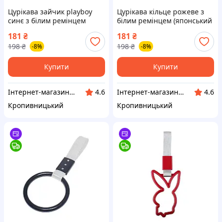
Цурікава зайчик playboy
Цурікава кільце рожеве з
синє з білим ремінцем
білим ремінцем (японський
(японський поручень JDM)
поручень JDM) (вр-во Завод)
181
₴
181
₴
(вр-во Завод) CH
CH
198
₴
198
₴
-8%
-8%
Купити
Купити
Інтернет-магазин "Запчастинки"
Інтернет-магазин "Запчастинки"
4.6
4.6
Кропивницький
Кропивницький