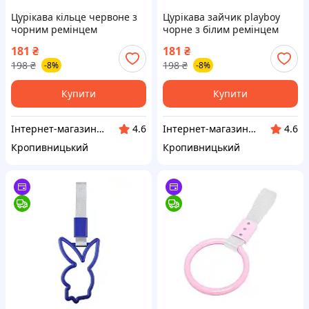
Цурікава кільце червоне з
Цурікава зайчик playboy
чорним ремінцем
чорне з білим ремінцем
(японський поручень JDM)
(японський поручень JDM)
181
₴
181
₴
(вр-во Завод) CH
(вр-во Завод) CH
198
₴
198
₴
-8%
-8%
Купити
Купити
Інтернет-магазин "Запчастинки"
Інтернет-магазин "Запчастинки"
4.6
4.6
Кропивницький
Кропивницький