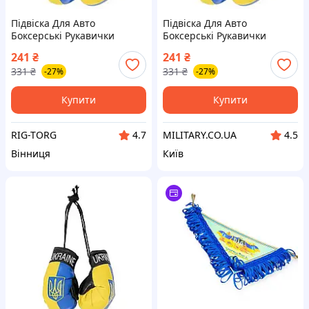
Підвіска Для Авто
Підвіска Для Авто
Боксерські Рукавички
Боксерські Рукавички
Ukraine 10см Жовто-синій
Ukraine 10см Жовто-синій
241
₴
241
₴
331
₴
331
₴
-27%
-27%
Купити
Купити
RIG-TORG
MILITARY.CO.UA
4.7
4.5
Вінниця
Київ