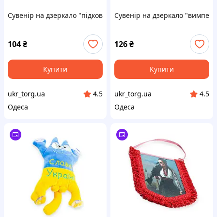
Сувенір на дзеркало "підкова" велика
Сувенір на дзеркало "вимпел 
104
₴
126
₴
Купити
Купити
ukr_torg.ua
ukr_torg.ua
4.5
4.5
Одеса
Одеса