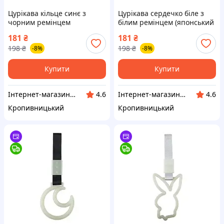
Цурікава кільце синє з
Цурікава сердечко біле з
чорним ремінцем
білим ремінцем (японський
(японський поручень JDM)
поручень JDM) (вр-во Завод)
181
₴
181
₴
(вр-во Завод) CH
CH
198
₴
198
₴
-8%
-8%
Купити
Купити
Інтернет-магазин "Запчастинки"
Інтернет-магазин "Запчастинки"
4.6
4.6
Кропивницький
Кропивницький