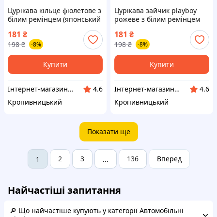
Цурікава кільце фіолетове з
Цурікава зайчик playboy
білим ремінцем (японський
рожеве з білим ремінцем
поручень JDM) (вр-во Завод)
(японський поручень JDM)
181
₴
181
₴
CH
(вр-во Завод) CH
198
₴
198
₴
-8%
-8%
Купити
Купити
Інтернет-магазин "Запчастинки"
Інтернет-магазин "Запчастинки"
4.6
4.6
Кропивницький
Кропивницький
Показати ще
2
3
136
Вперед
1
...
Найчастіші запитання
🔎 Що найчастіше купують у категорії Автомобільні