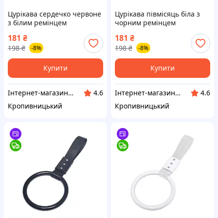
Цурікава сердечко червоне
Цурікава півмісяць біла з
з білим ремінцем
чорним ремінцем
(японський поручень JDM)
(японський поручень JDM)
181
₴
181
₴
(вр-во Завод) CH
(вр-во Завод) CH
198
₴
198
₴
-8%
-8%
Купити
Купити
Інтернет-магазин "Запчастинки"
Інтернет-магазин "Запчастинки"
4.6
4.6
Кропивницький
Кропивницький