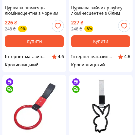
Цурікава півмісяць
Цурікава зайчик playboy
люмінесцентна з чорним
люмінесцентне з білим
ремінцем (японський
ремінцем (японський
226
₴
227
₴
поручень JDM) (вр-во Завод)
поручень JDM) (вр-во Завод)
248
₴
248
₴
-9%
-8%
CH
CH
Купити
Купити
Інтернет-магазин "Запчастинки"
Інтернет-магазин "Запчастинки"
4.6
4.6
Кропивницький
Кропивницький