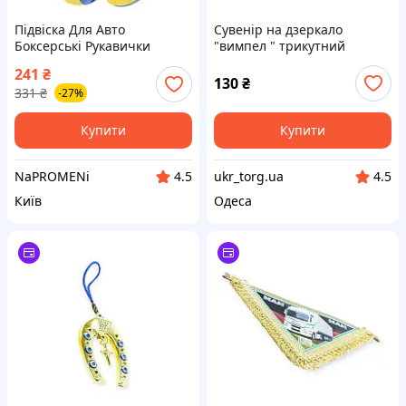
Підвіска Для Авто
Сувенір на дзеркало
Боксерські Рукавички
"вимпел " трикутний
Ukraine 10см Жовто-синій
(бахрома з боків)
241
₴
130
₴
331
₴
-27%
Купити
Купити
NaPROMENi
ukr_torg.ua
4.5
4.5
Київ
Одеса