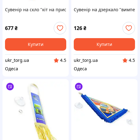
Сувенір на скло "кіт на присосках" патріот "слава україні"
Сувенір на дзеркало "вимпел" 
677
₴
126
₴
Купити
Купити
ukr_torg.ua
ukr_torg.ua
4.5
4.5
Одеса
Одеса