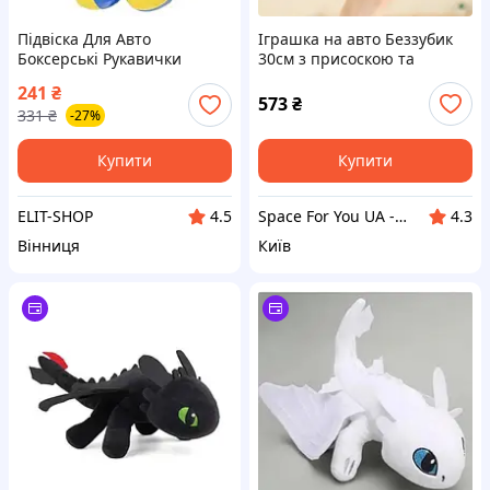
Підвіска Для Авто
Іграшка на авто Беззубик
Боксерські Рукавички
30см з присоскою та
Ukraine 10см Жовто-синій
кліпсою-застібкою на скотчі
241
₴
Чорний
573
₴
331
₴
-27%
Купити
Купити
ELIT-SHOP
Space For You UA - STORE
4.5
4.3
Вінниця
Київ