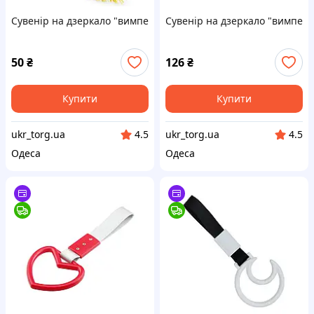
Сувенір на дзеркало "вимпел камаз" прямокутний смугою (фу
Сувенір на дзеркало "вимпел d
50
₴
126
₴
Купити
Купити
ukr_torg.ua
ukr_torg.ua
4.5
4.5
Одеса
Одеса