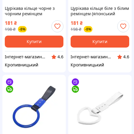
Цурікава кільце чорне з
Цурікава кільце біле з білим
чорним ремінцем
ремінцем (японський
(японський поручень JDM)
поручень JDM) (вр-во Завод)
181
₴
181
₴
(вр-во Завод) CH
CH
198
₴
198
₴
-8%
-8%
Купити
Купити
Інтернет-магазин "Запчастинки"
Інтернет-магазин "Запчастинки"
4.6
4.6
Кропивницький
Кропивницький