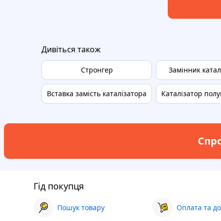
Дивіться також
Стронгер
Замінник катал
Вставка замість каталізатора
Каталізатор полу
Спро
Гід покупця
Пошук товару
Оплата та до