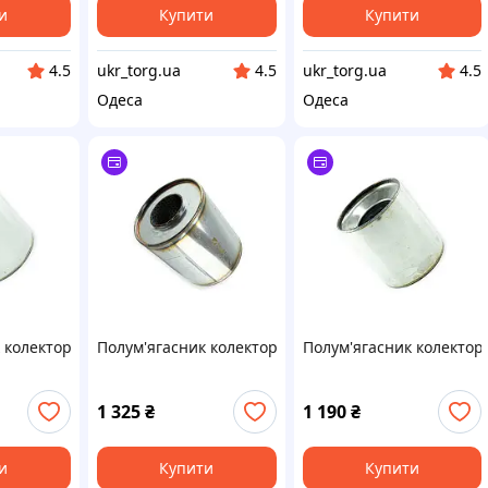
и
Купити
Купити
ukr_torg.ua
ukr_torg.ua
4.5
4.5
4.5
Одеса
Одеса
 колекторний 95х100x57 нержавіюча сталь (EuroEx)
Полум'ягасник колекторний 130х100 нержавіюча ста
Полум'ягасник колектор
1 325
₴
1 190
₴
и
Купити
Купити