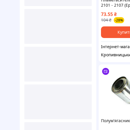
2101 - 2107 (Е
во Завод) З 78
73.55
₴
104
₴
-28%
Купит
Ін
Кропивницьк
Полум'ягасник