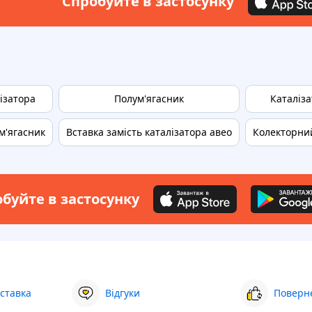
Спробуйте в застосунку
ізатора
Полум'ягасник
Каталіза
м'ягасник
Вставка замість каталізатора авео
Колекторни
буйте в застосунку
ставка
Відгуки
Поверне