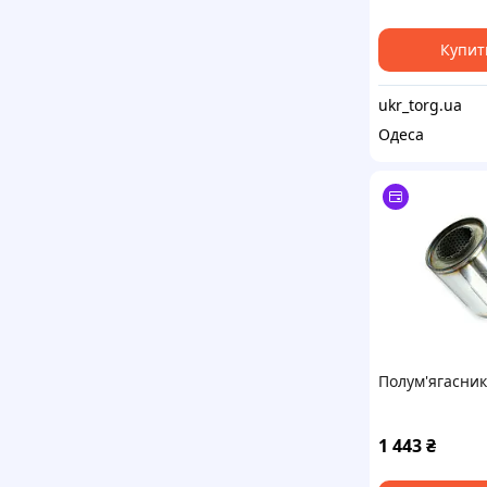
Купит
ukr_torg.ua
Одеса
Полум'ягасник
1 443
₴