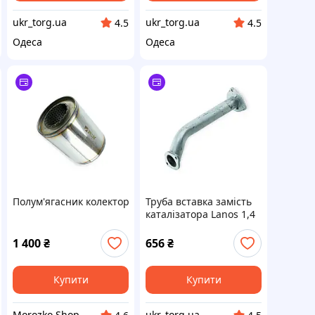
ukr_torg.ua
ukr_torg.ua
4.5
4.5
Одеса
Одеса
ль (Walline)
ний 115х100 нержавіюча сталь (Walline)
Полум'ягасник колекторний 100х120 нержавіюча сталь (Walli
Труба вставка замість
каталізатора Lanos 1,4
ТМК
1 400
₴
656
₴
Купити
Купити
Morozko Shop
ukr_torg.ua