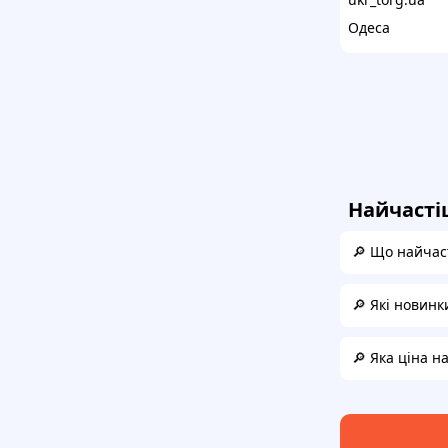
Одеса
Найчасті
🔎 Що найчаст
🔎 Які новинк
🔎 Яка ціна н