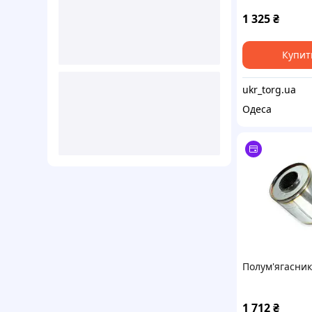
1 325
₴
Купит
ukr_torg.ua
Одеса
Полум'ягасник
1 712
₴