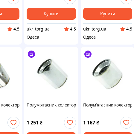
и
Купити
Купити
ukr_torg.ua
ukr_torg.ua
4.5
4.5
4.5
Одеса
Одеса
 колекторний 100х145 нержавіюча сталь (Walline)
Полум'ягасник колекторний 95х120x57 нержавіюча 
Полум'ягасник колектор
1 251
₴
1 167
₴