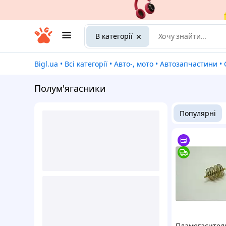
В категорії
Bigl.ua
•
Всі категорії
•
Авто-, мото
•
Автозапчастини
•
Полум'ягасники
Популярні
Пламегасител