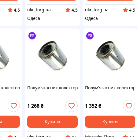
ukr_torg.ua
ukr_torg.ua
4.5
4.5
4.5
Одеса
Одеса
 колекторний 115х115 нержавіюча сталь (Walline)
Полум'ягасник колекторний 115х100 нержавіюча ста
Полум'ягасник колектор
1 268
₴
1 352
₴
и
Купити
Купити
ukr_torg.ua
Morozko Shop