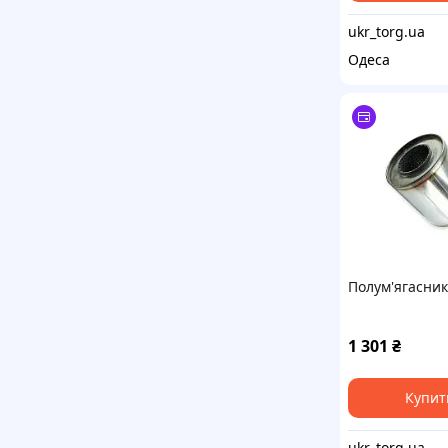
ukr_torg.ua
Одеса
Полум'ягасник
1 301
₴
Купит
ukr_torg.ua