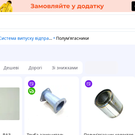
Система випуску відпрацьованих газів
•
Полум'ягасники
Дешеві
Дорогі
Зі знижками
ь ВАЗ
Труба заменитель
Полум'ягасник колектор