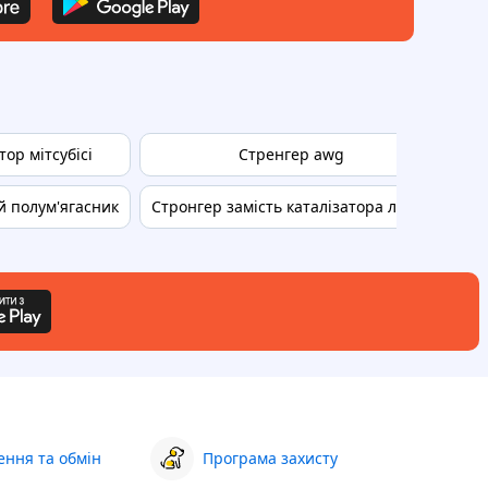
тор мітсубісі
Стренгер awg
Пол
й полум'ягасник
Стронгер замість каталізатора ланос
ння та обмін
Програма захисту