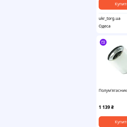
Купит
ukr_torg.ua
Одеса
Полум'ягасник
1 139
₴
Купит