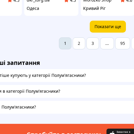
4.5
4.5
4.6
Одеса
Кривий Ріг
Показати ще
2
3
95
1
...
ші запитання
іше купують у категорії Полум'ягасники?
и в категорії Полум'ягасники?
а Полум'ягасники?