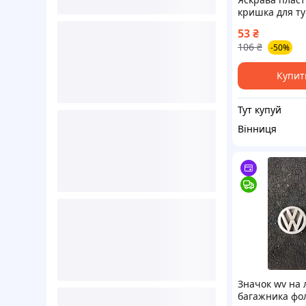
кришка для т
червоного кол
53
₴
зручного
106
₴
-50%
використання
стильного оф
Купит
Тут купуй
Вінниця
Значок wv на 
багажника фо