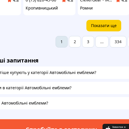
4.8
4.8
4.8
Кропивницький
Ромни
Показати ще
2
3
334
1
...
ші запитання
тіше купують у категорії Автомобільні емблеми?
и в категорії Автомобільні емблеми?
а Автомобільні емблеми?