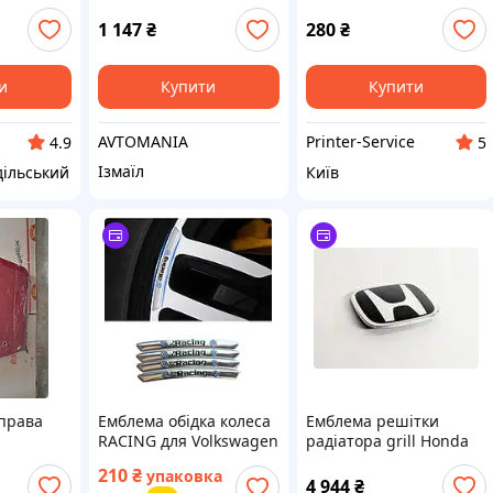
Sonata LF (2014-2019)
багажника Volkswagen
оригінал 86300C1100
VW
1 147
₴
280
₴
и
Купити
Купити
AVTOMANIA
Printer-Service
4.9
5
Ізмаїл
дільський
Київ
 права
Емблема обідка колеса
Емблема решітки
RACING для Volkswagen
радіатора grill Honda
4шт АЛЮМІНІЙ
Prologue 2024-2026
210
₴
упаковка
наклейка на диски
4 944
₴