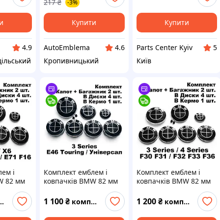
217
₴
-3%
(скотч) сірі (вр-во
Завод) CH
и
Купити
Купити
AutoEmblema
Parts Center Kyiv
4.9
4.6
5
дільський
Кропивницький
Київ
ем і
Комплект емблем і
Комплект емблем і
W 82 мм
ковпачків BMW 82 мм
ковпачків BMW 82 мм
т
65 мм на Капот
74 мм на Капот
мо Диски
Багажник Кермо Диски
Багажник Кермо Диски
1 100
₴
1 200
₴
комплект
комплект
25 Х5
68мм БМВ зі втулками
68мм БМВ F30 F31 F32
71 / F16
3 Series Е46 Touring
F33 F36 Ф30 Ф31 Ф32