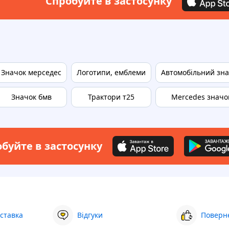
Спробуйте в застосунку
Значок мерседес
Логотипи, емблеми
Автомобільний зн
Значок бмв
Трактори т25
Mercedes значо
буйте в застосунку
ставка
Відгуки
Поверне