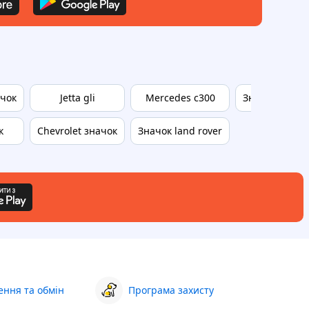
ачок
Jetta gli
Mercedes c300
Значки на ка
к
Chevrolet значок
Значок land rover
ння та обмін
Програма захисту