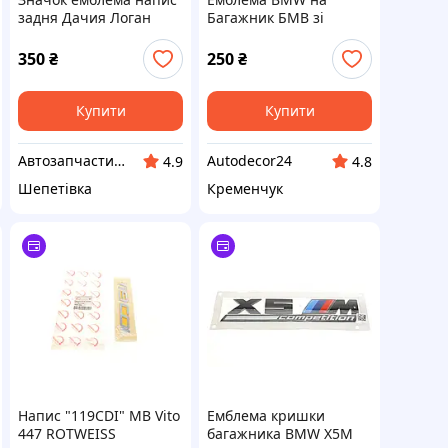
задня Дачия Логан
Багажник БМВ зі
Dacia LOGAN
втулками 74 мм M-
8200413990
Series 50 років
350
₴
250
₴
Ювілейна Е46 Е88 Е90
Е92 Е93 1 Series, 3
Series 8132375 значок
Купити
Купити
бмв
Автозапчастини ПЛЮС
Autodecor24
4.9
4.8
Шепетівка
Кременчук
Напис "119CDI" MB Vito
Емблема кришки
447 ROTWEISS
багажника BMW X5M