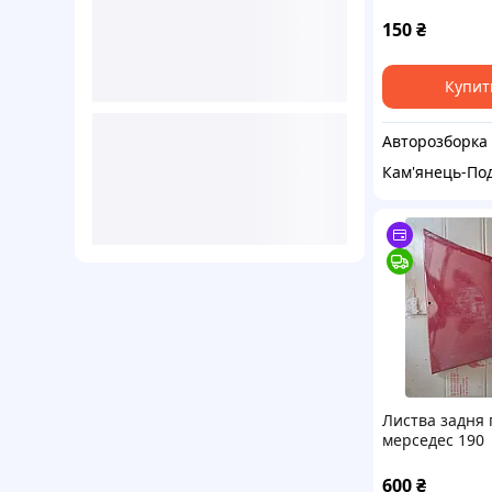
венто
150
₴
Купит
Авторозборка
Кам'янець-По
Листва задня
мерседес 190
600
₴