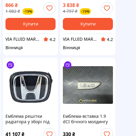
(F95) Competition
866
₴
3 838
₴
1 082
₴
4 797
₴
-19%
-19%
Купити
Купити
VIA FLUID MARKET
VIA FLUID MARKET
4.2
4.2
Вінниця
Вінниця
Емблема решітки
Емблема-вставка 1.9
радіатора у зборі під
dCI бічного молдингу
радар Honda CRV 2015-
передніх правих
2016
дверей 8200012572,
41 107
₴
330
₴