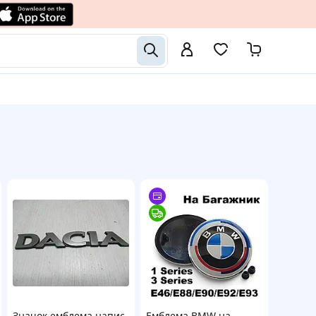
Значок емблема напис
Емблема BMW на