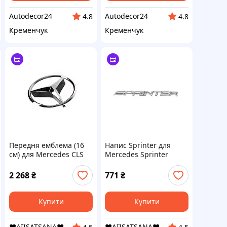
Autodecor24
Autodecor24
4.8
4.8
Кременчук
Кременчук
Передня емблема (16
Напис Sprinter для
см) для Mercedes CLS
Mercedes Sprinter
C219 2004-2010 рр
W907/W910 2018- рр
2 268
₴
771
₴
Купити
Купити
❤️AIISATSANA❤️
❤️AIISATSANA❤️