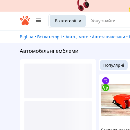
В категорії
Bigl.ua
•
Всі категорії
•
Авто-, мото
•
Автозапчастини
•
Автомобільні емблеми
Популярні
Яскрава плас