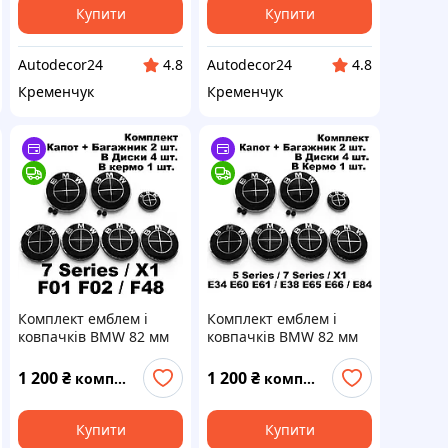
7288752
7057794
Купити
Купити
Autodecor24
Autodecor24
4.8
4.8
Кременчук
Кременчук
Комплект емблем і
Комплект емблем і
ковпачків BMW 82 мм
ковпачків BMW 82 мм
на Капот Багажник
на Капот Багажник
Кермо Диски 68 мм
Кермо Диски 68 мм зі
1 200
₴
1 200
₴
комплект
комплект
БМВ зі втулками F01
втулками E34 E60
F02 F48 Ф01 Ф02 Ф48
E61 E38 E65 E66 E84
8132375, 6783536
8132375, 6783536
Купити
Купити