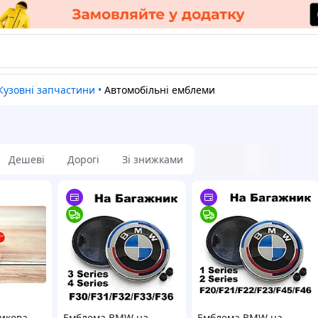
Кузовні запчастини
•
Автомобільні емблеми
Дешеві
Дорогі
Зі знижками
тикова
Емблема BMW на
Емблема BMW на