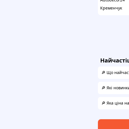
Кременчук
Найчасті
🔎 Що найчас
🔎 Які новинк
🔎 Яка ціна н