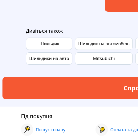
Дивіться також
Шильдик
Шильдик на автомобіль
Шильдики на авто
Mitsubichi
Спро
Гід покупця
Пошук товару
Оплата та до