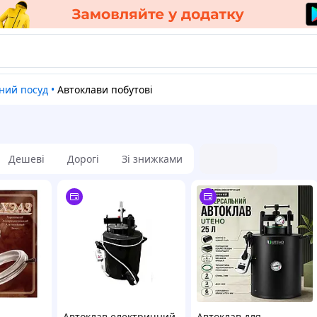
нний посуд
•
Автоклави побутові
Дешеві
Дорогі
Зі знижками
Автоклав електричний
Автоклав для