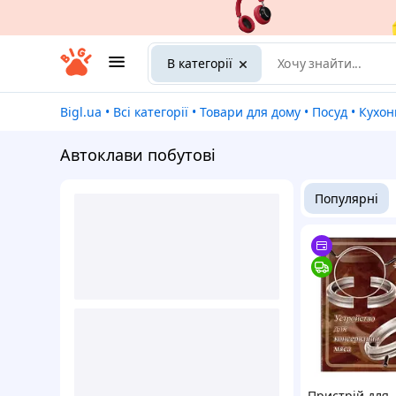
В категорії
Bigl.ua
•
Всі категорії
•
Товари для дому
•
Посуд
•
Кухо
Автоклави побутові
Популярні
Пристрій для