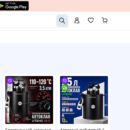
Електричний автоклав
Автоклав побутовий 2