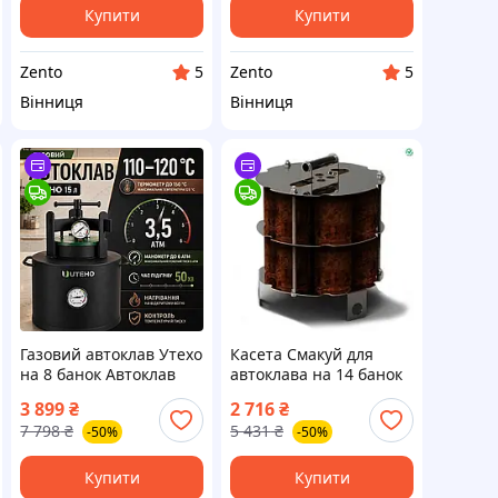
Купити
Купити
Zento
Zento
5
5
Вінниця
Вінниця
Газовий автоклав Утехо
Касета Смакуй для
на 8 банок Автоклав
автоклава на 14 банок
для домашнього
для зручного
3 899
₴
2 716
₴
консервування 15 л
приготування
7 798
₴
5 431
₴
-50%
-50%
Автоклав із чорної
домашніх настоянок і
сталі 3,5 атм Автоклав
напоїв
для тушонки
Купити
Купити