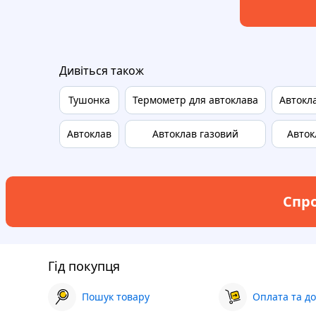
Дивіться також
Тушонка
Термометр для автоклава
Автокл
Автоклав
Автоклав газовий
Авток
Спро
Гід покупця
Пошук товару
Оплата та до