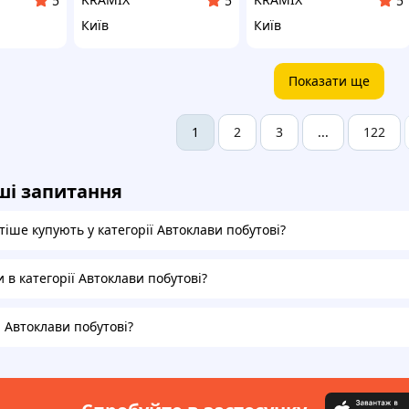
5
5
5
Київ
Київ
Показати ще
2
3
122
1
...
ші запитання
іше купують у категорії Автоклави побутові?
и в категорії Автоклави побутові?
а Автоклави побутові?