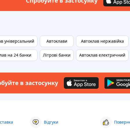
Спробуйте в застосунку
ав універсальний
Автоклави
Автоклав нержавійка
лав на 24 банки
Літрові банки
Автоклав електричний
буйте в застосунку
ставка
Відгуки
Поверне