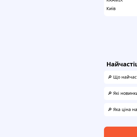
Київ
Найчасті
🔎 Що найчаст
🔎 Які новинк
🔎 Яка ціна н