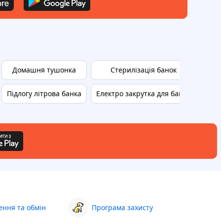
Домашня тушонка
Стерилізація банок
Авто
Підлогу літрова банка
Електро закрутка для банок
ння та обмін
Програма захисту