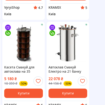
VyryiShop
KRAMIX
4.7
5
Київ
Київ
Касета Смакуй для
Автоклав Смакуй
автоклава на 35
Електро на 21 банку
пляшок для
для приготування
5 180
₴
22 078
₴
приготування міцних
домашніх міцних
10 359
₴
44 156
₴
-50%
-50%
напоїв і настоянок
напоїв і настоянок
Купити
Купити
KRAMIX
KRAMIX