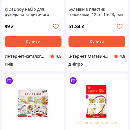
KiDaDndy набір для
Булавки з пластик
рукоділля та дитячого
головками, 12шт 15-23, Імп
одягу, M8742MM732
ТМ LEADER
99
₴
51.84
₴
Купити
Купити
Интернет-ка​талог ски​д​​ок "ХО-РО-ШО!"
Інтернет Магазин BuyPlace
4.8
4.8
Київ
Дніпро