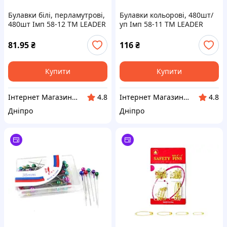
Булавки білі, перламутрові,
Булавки кольорові, 480шт/
480шт Імп 58-12 ТМ LEADER
уп Імп 58-11 ТМ LEADER
81.95
₴
116
₴
Купити
Купити
Інтернет Магазин BuyPlace
Інтернет Магазин BuyPlace
4.8
4.8
Дніпро
Дніпро