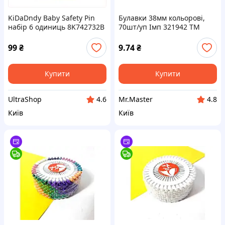
KiDaDndy Baby Safety Pin
Булавки 38мм кольорові,
набір 6 одиниць 8K742732B
70шт/уп Імп 321942 ТМ
LEADER
99
₴
9.74
₴
Купити
Купити
UltraShop
Mr.Master
4.6
4.8
Київ
Київ