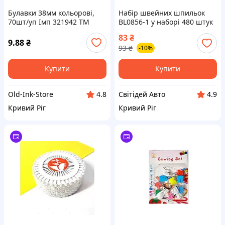
Булавки 38мм кольорові,
Набір швейних шпильок
70шт/уп Імп 321942 ТМ
BL0856-1 у наборі 480 штук
LEADER
83
₴
9.88
₴
93
₴
-10%
Купити
Купити
Old-Ink-Store
Світідей Авто
4.8
4.9
Кривий Ріг
Кривий Ріг