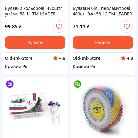
Булавки кольорові, 480шт/
Булавки білі, перламутрові,
уп Імп 58-11 ТМ LEADER
480шт Імп 58-12 ТМ LEADER
99.85
₴
71.11
₴
Купити
Купити
Old-Ink-Store
Old-Ink-Store
4.8
4.8
Кривий Ріг
Кривий Ріг