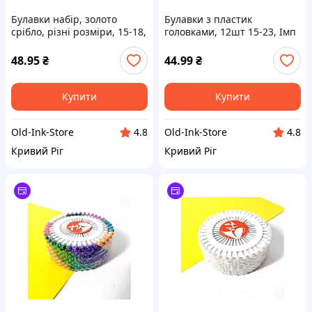
Булавки набір, золото
Булавки з пластик
срібло, різні розміри, 15-18,
головками, 12шт 15-23, Імп
Імп ТМ LEADER
ТМ LEADER
48.95
₴
44.99
₴
Купити
Купити
Old-Ink-Store
Old-Ink-Store
4.8
4.8
Кривий Ріг
Кривий Ріг