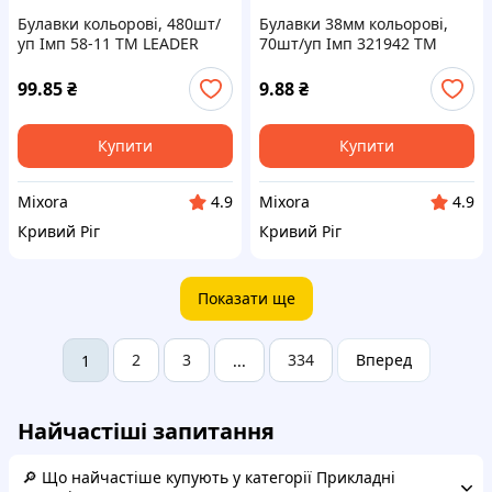
Булавки кольорові, 480шт/
Булавки 38мм кольорові,
уп Імп 58-11 ТМ LEADER
70шт/уп Імп 321942 ТМ
LEADER
99.85
₴
9.88
₴
Купити
Купити
Mixora
Mixora
4.9
4.9
Кривий Ріг
Кривий Ріг
Показати ще
2
3
334
Вперед
1
...
Найчастіші запитання
🔎 Що найчастіше купують у категорії Прикладні