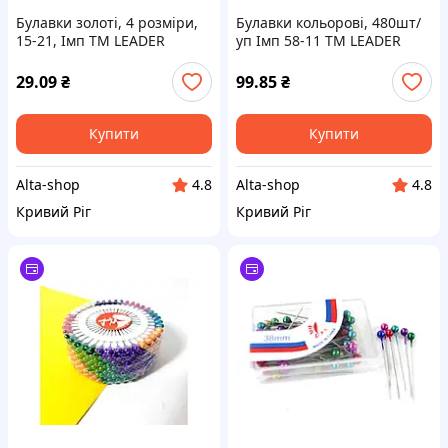
Булавки золоті, 4 розміри,
Булавки кольорові, 480шт/
15-21, Імп ТМ LEADER
уп Імп 58-11 ТМ LEADER
29.09
₴
99.85
₴
Купити
Купити
Alta-shop
Alta-shop
4.8
4.8
Кривий Ріг
Кривий Ріг