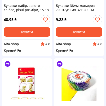
Булавки набір, золото
Булавки 38мм кольорові,
срібло, різні розміри, 15-18,
70шт/уп Імп 321942 ТМ
Імп ТМ LEADER
LEADER
48.95
₴
9.88
₴
Купити
Купити
Alta-shop
Alta-shop
4.8
4.8
Кривий Ріг
Кривий Ріг