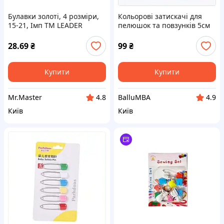
Булавки золоті, 4 розміри,
Кольорові затискачі для
15-21, Імп ТМ LEADER
пелюшок та повзунків 5см
PM8742732P
28.69
₴
99
₴
Купити
Купити
Mr.Master
BalluMBA
4.8
4.9
Київ
Київ