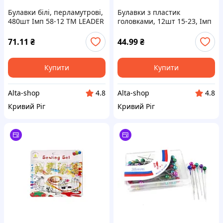
Булавки білі, перламутрові,
Булавки з пластик
480шт Імп 58-12 ТМ LEADER
головками, 12шт 15-23, Імп
ТМ LEADER
71.11
₴
44.99
₴
Купити
Купити
Alta-shop
Alta-shop
4.8
4.8
Кривий Ріг
Кривий Ріг