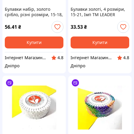
Булавки набір, золото
Булавки золоті, 4 розміри,
срібло, різні розміри, 15-18,
15-21, Імп ТМ LEADER
Імп ТМ LEADER
56.41
₴
33.53
₴
Купити
Купити
Інтернет Магазин BuyPlace
Інтернет Магазин BuyPlace
4.8
4.8
Дніпро
Дніпро