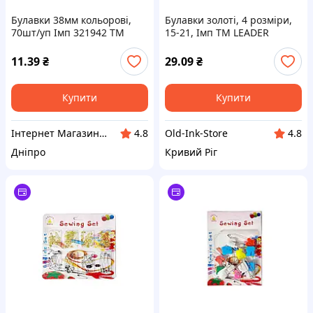
Булавки 38мм кольорові,
Булавки золоті, 4 розміри,
70шт/уп Імп 321942 ТМ
15-21, Імп ТМ LEADER
LEADER
11.39
₴
29.09
₴
Купити
Купити
Інтернет Магазин BuyPlace
Old-Ink-Store
4.8
4.8
Дніпро
Кривий Ріг