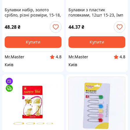
Булавки набір, золото
Булавки з пластик
срібло, різні розміри, 15-18,
головками, 12шт 15-23, Імп
Імп ТМ LEADER
ТМ LEADER
48.28
₴
44.37
₴
Купити
Купити
Mr.Master
Mr.Master
4.8
4.8
Київ
Київ