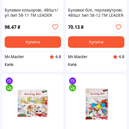
Булавки кольорові, 480шт/
Булавки білі, перламутрові,
уп Імп 58-11 ТМ LEADER
480шт Імп 58-12 ТМ LEADER
98.47
₴
70.13
₴
Купити
Купити
Mr.Master
Mr.Master
4.8
4.8
Київ
Київ