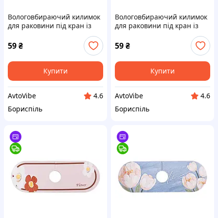
Вологовбираючий килимок
Вологовбираючий килимок
для раковини під кран із
для раковини під кран із
поліестеру 37,5*13 см HP-
поліестеру 37,5*13 см HP-
42-12HAPPY
42-11P
59
₴
59
₴
Купити
Купити
AvtoVibe
AvtoVibe
4.6
4.6
Бориспіль
Бориспіль