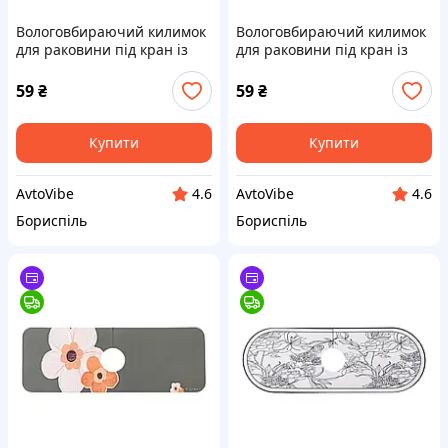
Вологовбираючий килимок
Вологовбираючий килимок
для раковини під кран із
для раковини під кран із
поліестеру 37,5*13 см HP-
поліестеру 37,5*13 см HP-
42-12W
42-11WV
59
₴
59
₴
Купити
Купити
AvtoVibe
AvtoVibe
4.6
4.6
Бориспіль
Бориспіль