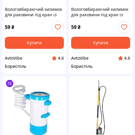
Вологовбираючий килимок
Вологовбираючий килимок
для раковини під кран із
для раковини під кран із
поліестеру 37,5*13 см HP-
поліестеру 37,5*13 см HP-
42-11GR
42-11W
59
₴
59
₴
Купити
Купити
AvtoVibe
AvtoVibe
4.6
4.6
Бориспіль
Бориспіль