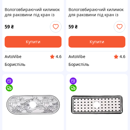
Вологовбираючий килимок
Вологовбираючий килимок
для раковини під кран із
для раковини під кран із
поліестеру 37,5*13 см HP-
поліестеру 37,5*13 см HP-
42-12P
42-12BBE
59
₴
59
₴
Купити
Купити
AvtoVibe
AvtoVibe
4.6
4.6
Бориспіль
Бориспіль