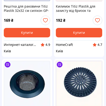
Решітка для раковини Titiz
Килимок Titiz Plastik для
Plastik 32х32 см силікон GP-
захисту від бризок та
111 886255K2P
нальоту, 87AM14494
169
₴
192
₴
Купити
Купити
Инт​е​​рн​ет-кат​алог ск​​идок "KIEVSALES.COM"
HomeCraft
4.9
4.7
Київ
Київ