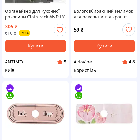
Органайзер для кухонної
Вологовбираючий килимок
раковини Cloth rack AND LY-
для раковини під кран із
951 компактний аксесуар
поліестеру 37,5*13 см HP-
305
₴
для зберігання губок і
42-11PG
59
₴
610
₴
-50%
ганчірок
Купити
Купити
ANTIMIX
AvtoVibe
5
4.6
Київ
Бориспіль