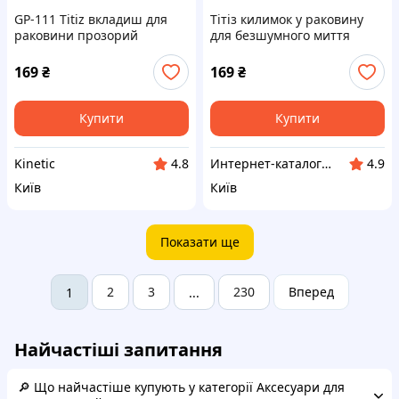
GP-111 Titiz вкладиш для
Тітіз килимок у раковину
раковини прозорий
для безшумного миття
квадрат 8862B552C
886CAT2552
169
₴
169
₴
Купити
Купити
Kinetic
Интер​нет-ка​т​ал​​ог ски​​д​ок "МОДНИК"
4.8
4.9
Київ
Київ
Показати ще
2
3
230
Вперед
1
...
Найчастіші запитання
🔎 Що найчастіше купують у категорії Аксесуари для