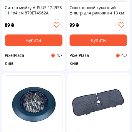
Сито в мийку A-PLUS 1249SS
Силіконовий кухонний
11,1х4 см 879ET4962A
фільтр для раковини 13 см
Titiz Plastik GP-140/1405,
87454E10ET
89
₴
99
₴
Купити
Купити
PixelPlaza
PixelPlaza
4.7
4.7
Київ
Київ