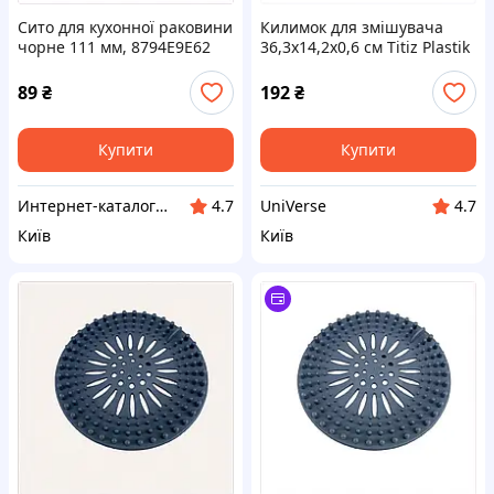
Сито для кухонної раковини
Килимок для змішувача
чорне 111 мм, 8794E9E62
36,3х14,2х0,6 см Titiz Plastik
GP-154 E8714AT494
89
₴
192
₴
Купити
Купити
Интернет-каталог скидок "Профит плюс"
UniVerse
4.7
4.7
Київ
Київ