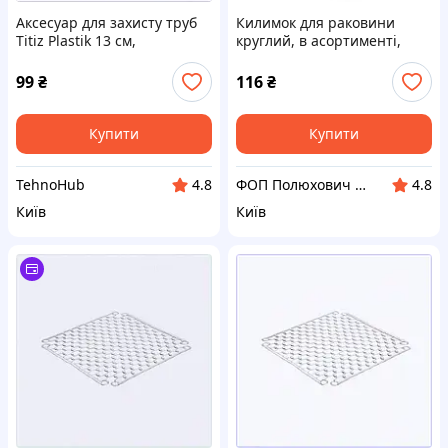
Аксесуар для захисту труб
Килимок для раковини
Titiz Plastik 13 см,
круглий, в асортименті,
87CB4B5410
d=29 см
99
₴
116
₴
Купити
Купити
TehnoHub
ФОП Полюхович Л.Г.
4.8
4.8
Київ
Київ