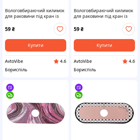
Вологовбираючий килимок
Вологовбираючий килимок
для раковини під кран із
для раковини під кран із
поліестеру 37,5*13 см HP-
поліестеру 37,5*13 см HP-
42-12BE
42-12BL
59
₴
59
₴
Купити
Купити
AvtoVibe
AvtoVibe
4.6
4.6
Бориспіль
Бориспіль