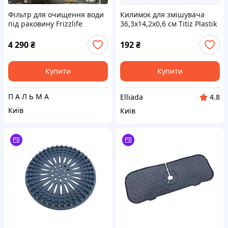
Фільтр для очищення води
Килимок для змішувача
під раковину Frizzlife
36,3х14,2х0,6 см Titiz Plastik
UDS99-S Stainless Steel
GP-154, 8714E4T94
4 290
₴
192
₴
Купити
Купити
П А Л Ь М А
Elliada
4.8
Київ
Київ