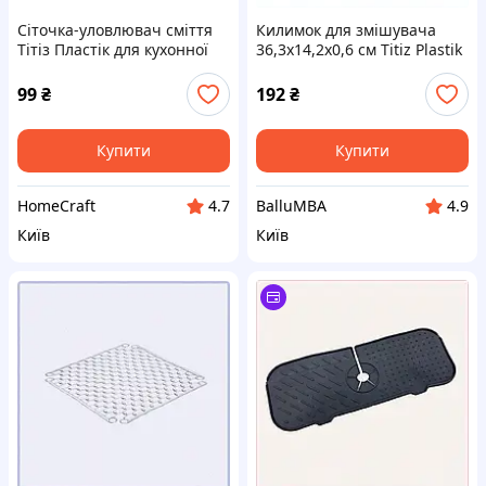
Сіточка-уловлювач сміття
Килимок для змішувача
Тітіз Пластік для кухонної
36,3х14,2х0,6 см Titiz Plastik
раковини, 874B541X0
GP-154, B87E14494E
99
₴
192
₴
Купити
Купити
HomeCraft
BalluMBA
4.7
4.9
Київ
Київ