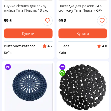
Гнучка сіточка для зливу
Накладка для раковини з
мийки Тітіз Пластік 13 см,
силікону Тітіз Пластік GP-
87AA45E410
140 8745A410EE
99
₴
99
₴
Купити
Купити
Интернет-каталог скидок "Гривна Маркет"
Elliada
4.7
4.8
Київ
Київ