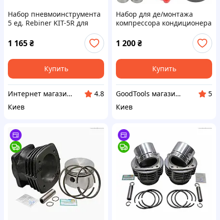
Набор пневмоинструмента
Набор для де/монтажа
5 ед. Rebiner KIT-5R для
компрессора кондиционера
компрессора
Mar-Pol M80452 Ручные
специнструменты СТО
1 165
₴
1 200
₴
Польша Гарантия 1 год
Купить
Купить
Интернет магазин инструмента KUVALDA
GoodTools магазин инструмента
4.8
5
Киев
Киев