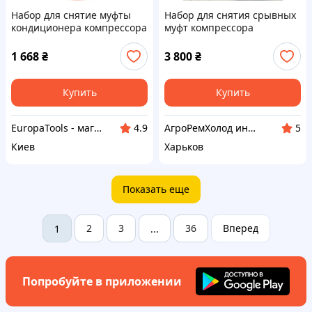
Набор для снятие муфты
Набор для снятия срывных
кондиционера компрессора
муфт компрессора
авто REWOLT T3054,
кондиционера Denso
Съемник шкива
1 668
₴
3 800
₴
компрессора
автокондиционера
Купить
Купить
EuropaTools - магазин
АгроРемХолод интернет-магазин товаров для сельхозтехники
4.9
5
Киев
Харьков
Показать еще
2
3
36
Вперед
1
...
Попробуйте в приложении