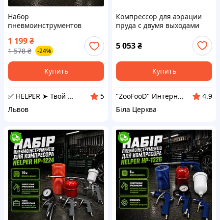
Набор
Компрессор для аэрации
пневмоинструментов
пруда с двумя выходами
Helper HP-1228 со
Tetra «APK 400» (набор)
1 199
₴
спиральным PU-шланг 5 м
5 053
₴
1 578
₴
-24%
для компрессора набор
пневматического
инструмента
Купить
Купить
✅ HELPER ➤ Твой надежный помощник
"ZooFooD" Интернет-магазин
5
4.9
Львов
Біла Церква