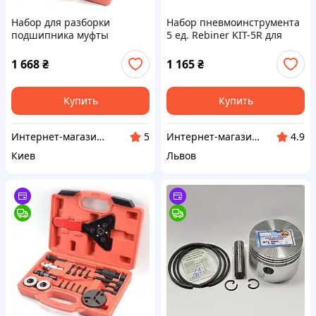
Набор для разборки
Набор пневмоинструмента
подшипника муфты
5 ед. Rebiner KIT-5R для
автокондиционера REWOLT
компрессора
T3054, Съемники
1 668
₴
1 165
₴
компрессора муфты
автокондиционера
Купить
Купить
Интернет-магазин UKaTools
Интернет-магазин ELEKTROMAG
5
4.9
Киев
Львов