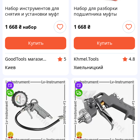
Набор инструментов для
Набор для разборки
снятия и установки муфт
подшипника муфты
(сцепления) компрессора
автокондиционера REWOLT
авто кондиционера REWOLT
T3054, Съемники
1 668
₴
1 668
₴
набор
T3054
компрессора муфты
автокондиционера
Купить
Купить
GoodTools магазин инструмента
Khmel.Tools
5
4.8
Киев
Хмельницкий