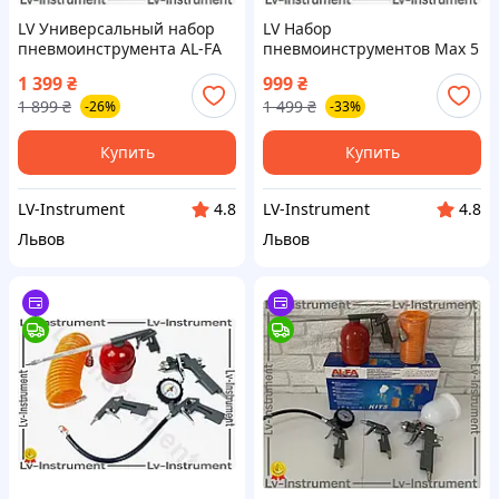
LV Универсальный набор
LV Набор
пневмоинструмента AL-FA
пневмоинструментов Max 5
18 шт для компрессора
шт для компрессора
1 399
₴
999
₴
покраски накачки очистки
покраски накачки шин
1 899
₴
1 499
₴
-26%
-33%
TOP|LV
распыления жидкостей
TOP|LV
Купить
Купить
LV-Instrument
LV-Instrument
4.8
4.8
Львов
Львов