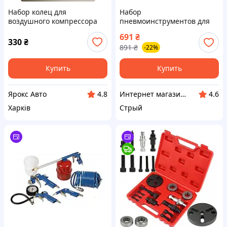
Набор колец для
Набор
воздушного компрессора
пневмоинструментов для
D185 (ф85мм+0.00)
компрессора 5од MAR-POL
691
₴
000049849
набор пневмоинструментов
330
₴
891
₴
-22%
для мастерской
Купить
Купить
Ярокс Авто
Интернет магазин ➤ REDUX
4.8
4.6
Харків
Стрый