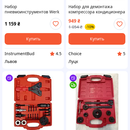
Набор
Набор для демонтажа
пневмоинструментов Werk
компрессора кондиционера
KIT-5G Gravity, 5 предметов,
Mar-Pol M80452
949
₴
покрасочный пистолет 1.5
1 159
₴
1 054
₴
-10%
мм, бачок 600 мл, шланг 5 м
для компрессора
Купить
Купить
InstrumentBud
Choice
4.5
5
Львов
Луцк