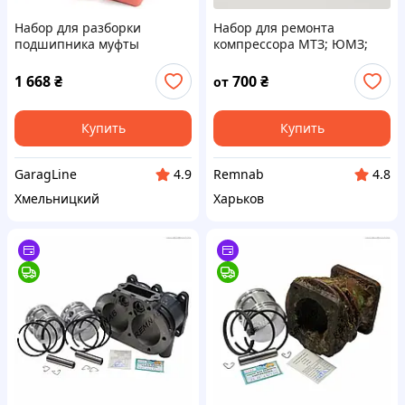
Набор для разборки
Набор для ремонта
подшипника муфты
компрессора МТЗ; ЮМЗ;
автокондиционера REWOLT
Т-40; ЗИЛ-5301 "БЫЧОК";
T3054, Съемники
ПАЗ-3205, 72,25 (Р1)
1 668
₴
700
₴
от
компрессора муфты
автокондиционера
Купить
Купить
GaragLine
Remnab
4.9
4.8
Хмельницкий
Харьков