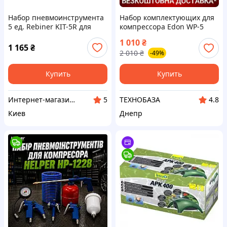
Набор пневмоинструмента
Набор комплектующих для
5 ед. Rebiner KIT-5R для
компрессора Edon WP-5
компрессора
(Все из металла, 5 в 1)
1 010
₴
1 165
₴
2 010
₴
-49%
Купить
Купить
Интернет-магазин CITYTOOLS
ТЕХНОБАЗА
5
4.8
Киев
Днепр