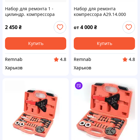
Набор для ремонта 1 -
Набор для ремонта
цилиндр. компрессора
компрессора А29.14.000
КАМАЗ 53205-3509015
ПК-310 (МАЗ; КРАЗ; ЛАЗ;
ИКАРУС; ЛИАЗ; БЗКТ; УРАЛ)
2 450
₴
4 000
₴
от
Купить
Купить
Remnab
Remnab
4.8
4.8
Харьков
Харьков