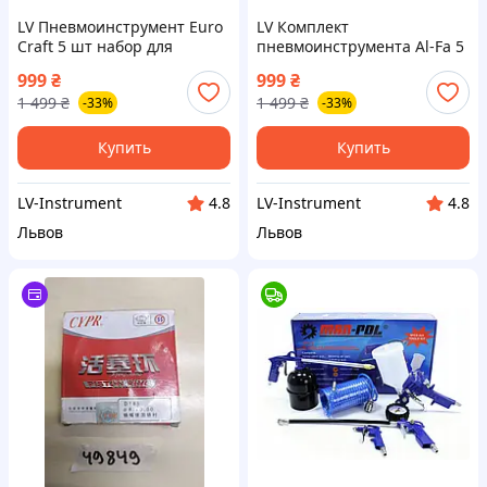
LV Пневмоинструмент Euro
LV Комплект
Craft 5 шт набор для
пневмоинструмента Al-Fa 5
компрессора
в 1 для компрессора набор
999
₴
999
₴
пневматические насадки
для покраски и подкачки
1 499
₴
1 499
₴
-33%
-33%
комплект для гаража
шин TOP|LV
TOP|LV
Купить
Купить
LV-Instrument
LV-Instrument
4.8
4.8
Львов
Львов