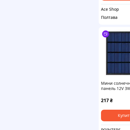
Ace Shop
Полтава
Мини солнеч
панель 12V 3W
поликристалл
145x145 мм
217
₴
Купит
POINTERS