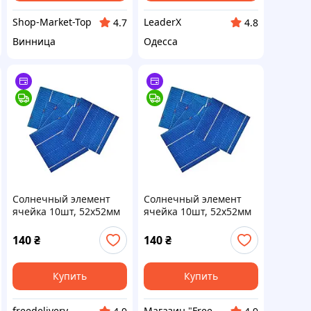
Shop-Market-Top
LeaderX
4.7
4.8
Винница
Одесса
Солнечный элемент
Солнечный элемент
ячейка 10шт, 52x52мм
ячейка 10шт, 52x52мм
поликристаллическая
поликристаллическая
панель
панель
140
₴
140
₴
Купить
Купить
freedelivery
Магазин "Freedelivery"