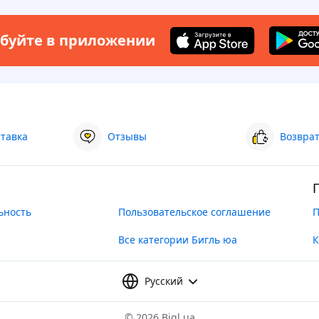
буйте в приложении
ставка
Отзывы
Возврат
ьность
Пользовательское соглашение
П
Все категории Бигль юа
К
Русский
©
2026 Bigl.ua