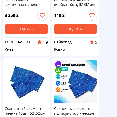
солнечная панель
ячейка 10шт, 52x52мм
ALLPOWERS (AP-SP-
поликристаллическая
002BLA) 5V21W для
панель
3 350
₴
140
₴
зарядки телефона с
аккумулятором
10000mAh
Купить
Купить
ТОРГОВАЯ КОМПАНИЯ "SKY HOME"
Сяйвопад
4.9
5
Киев
Ровно
Солнечный элемент
Солнечные элементы
ячейка 10шт, 52x52мм
поликристаллические