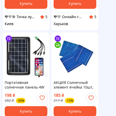
Купить
Купить
💙💛🎯 Точка лучших покупок ⚖ ⤵
💙💛 Онлайн-гипермаркет "УкрШоппинг" 👌🎁 🚚 ⤵
5
5
Киев
Харьков
Портативная
АКЦИЯ Солнечный
солнечная панель 4W
элемент ячейка 10шт,
+ USB-кабель с
52x52мм
198
₴
185
₴
переходниками, CL-642
поликристаллическая
282
₴
217
₴
-30%
-15%
/ Солнечная батарея
панель Ldx
для зарядки гаджетов
Купить
Купить