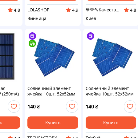
LOLASHOP
💙💛🔨Качественный товар с доставкой по Украине🎁％🚚 ⤵
4.8
4.9
4.8
Винница
Киев
ная
Солнечный элемент
Солнечный элемент
 (250mA)
ячейка 10шт, 52x52мм
ячейка 10шт, 52x52мм
ическая,
поликристаллическая
поликристаллическая
панель
панель
140
₴
140
₴
ь
Купить
Купить
TECHFACTORY
TehSvit