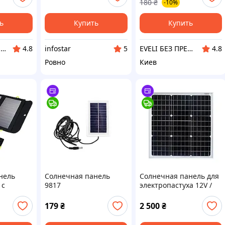
180
₴
-10%
ly
сборки панелей,
кремниевая, лот 10
штук
ь
Купить
Купить
TERMOS товары альтернативной энергетики
infostar
EVELI БЕЗ ПРЕДОПЛАТ
4.8
5
4.8
Ровно
Киев
нель
Солнечная панель
Солнечная панель для
 с
9817
электропастуха 12V /
000mAh
50W
179
₴
2 500
₴