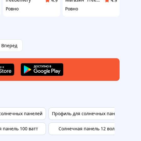
4.9
4.9
Ровно
Ровно
Вперед
 солнечных панелей
Профиль для солнечных панелей
 панель 100 ватт
Солнечная панель 12 вольт
Кр