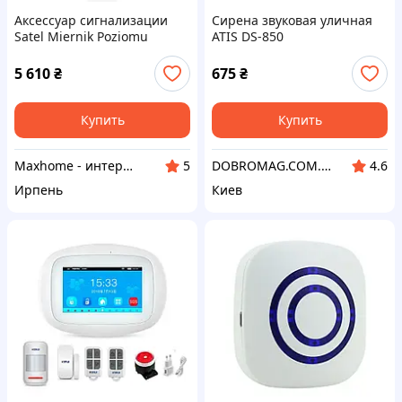
Аксессуар сигнализации
Сирена звуковая уличная
Satel Miernik Poziomu
ATIS DS-850
Sygnau Radiowego Systemu
Abax 2 (ARF200)
5 610
₴
675
₴
Купить
Купить
Maxhome - интернет магазин
DOBROMAG.COM.UA - ДОБРОМАГ
5
4.6
Ирпень
Киев