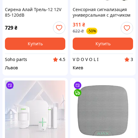
Сирена Алай Трель-12 12V
Сенсорная сигнализация
85-120dB
универсальная с датчиком
движения, сиреной 105 дБ,
311
₴
2 пультами XC-34
729
₴
622
₴
-50%
Купить
Купить
Soho parts
V D O V O L I
4.5
3
Львов
Киев