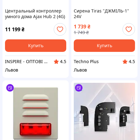
Центральный контроллер
Сирена Tiras "ДЖМІЛЬ-1"
умного дома Ajax Hub 2 (4G)
24V
White
1 739
₴
11 199
₴
1 749
₴
Купить
Купить
INSPIRE - ОПТОВІ ПРОДАЖІ ТА БЕЗГОТІВКА ДЛЯ БІЗНЕСУ
Techno Plus
4.5
4.5
Львов
Львов