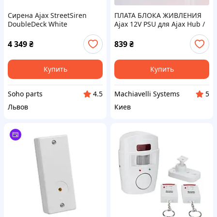
Сирена Ajax StreetSiren
ПЛАТА БЛОКА ЖИВЛЕНИЯ
DoubleDeck White
Ajax 12V PSU для Ajax Hub /
беспроводная, уличная
Hub Plus / ReX, 8–20 В,
38212.54.NC
4 349
₴
839
₴
Купить
Купить
Soho parts
Machiavelli Systems
4.5
5
Львов
Киев