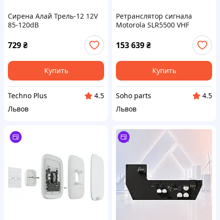
Сирена Алай Трель-12 12V
Ретранслятор сигнала
85-120dB
Motorola SLR5500 VHF
729
₴
153 639
₴
Купить
Купить
Techno Plus
Soho parts
4.5
4.5
Львов
Львов