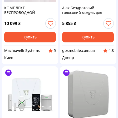
КОМПЛЕКТ
Ajax Бездротовий
БЕСПРОВОДНОЙ
голосовий модуль для
СИГНАЛИЗАЦИИ Ajax
верифікації тривог Ajax
StarterKit White с 2G и
SpeakerPhone Jeweller White
10 099
₴
5 855
₴
Ethernet
(87530.180.WH1)
Купить
Купить
Machiavelli Systems
gpsmobile.com.ua
5
4.8
Киев
Днепр