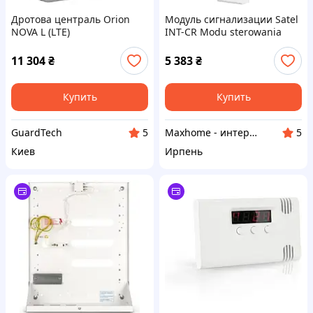
Дротова централь Orion
Модуль сигнализации Satel
NOVA L (LTE)
INT-CR Modu sterowania
strefami
11 304
₴
5 383
₴
Купить
Купить
GuardTech
Maxhome - интернет магазин
5
5
Киев
Ирпень