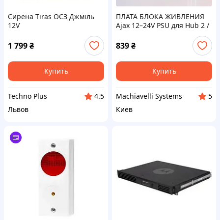
Сирена Tiras ОСЗ Джміль
ПЛАТА БЛОКА ЖИВЛЕНИЯ
12V
Ajax 12–24V PSU для Hub 2 /
Hub 2 Plus / ReX 2, 8–32 В,
59359.94.NC
1 799
₴
839
₴
Купить
Купить
Techno Plus
Machiavelli Systems
4.5
5
Львов
Киев