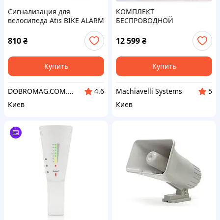
Сигнализация для
КОМПЛЕКТ
велосипеда Atis BIKE ALARM
БЕСПРОВОДНОЙ
Черный (304233)
СИГНАЛИЗАЦИИ Ajax
StarterKit 2 Black с
810
₴
12 599
₴
поддержкой
фотоверификации, 2G +
Ethernet
Купить
Купить
DOBROMAG.COM.UA - ДОБРОМАГ
Machiavelli Systems
4.6
5
Киев
Киев