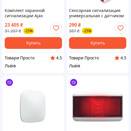
Комплект охранной
Сенсорная сигнализация
сигнализации Ajax
универсальная с датчиком
StarterKit Cam Plus HDR
движения, сиреной 105 дБ,
23 405
₴
290
₴
black
2 пультами
31 207
₴
387
₴
-25%
-25%
Купить
Купить
Товари Просто
Товари Просто
4.5
4.5
Львів
Львів