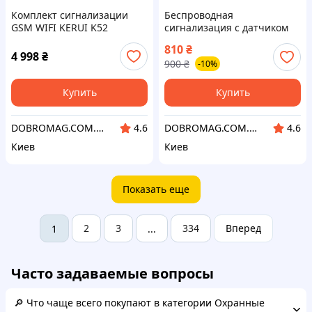
Комплект сигнализации
Беспроводная
GSM WIFI KERUI K52
сигнализация с датчиком
(KDLLDFUIDD)
движения (GDKLF89FFF)
810
₴
4 998
₴
900
₴
-10%
Купить
Купить
DOBROMAG.COM.UA - ДОБРОМАГ
DOBROMAG.COM.UA - ДОБРОМАГ
4.6
4.6
Киев
Киев
Показать еще
2
3
334
Вперед
1
...
Часто задаваемые вопросы
🔎 Что чаще всего покупают в категории Охранные