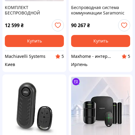
КОМПЛЕКТ
Беспроводная система
БЕСПРОВОДНОЙ
коммуникации Saramonic
СИГНАЛИЗАЦИИ Ajax
WiTalk9 WT8S для 8 человек
StarterKit 2 White с
500м
12 599
₴
90 267
₴
поддержкой
фотоверификации, 2G +
Ethernet
Купить
Купить
Machiavelli Systems
Maxhome - интернет магазин
5
5
Киев
Ирпень