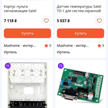
Корпус пульта
Датчик температуры Satel
сигнализации Satel
TD-1 для систем охранной
Obudowa Omi-5 (omi5)
сигнализации
7 118
₴
5 037
₴
Купить
Купить
Maxhome - интернет магазин
Maxhome - интернет магазин
5
5
Ирпень
Ирпень