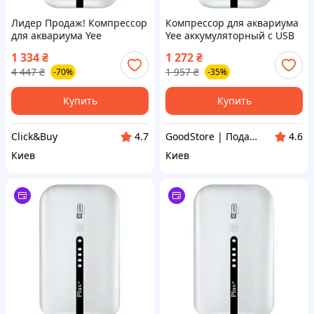
Лидер Продаж! Компрессор
Компрессор для аквариума
для аквариума Yee
Yee аккумуляторный с USB
аккумуляторный с USB
кабелем 3 Вт
1 334
₴
1 272
₴
кабелем 3 Вт
(6922192995886) - оригинал
4 447
₴
1 957
₴
-70%
-35%
(6922192995886) - КлікБай
Купить
Купить
Click&Buy
GoodStore | Подарки, Товары для дома и работы
4.7
4.6
Киев
Киев