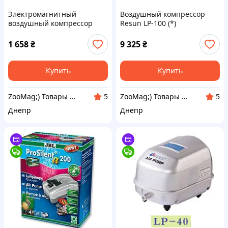
Электромагнитный
Воздушный компрессор
воздушный компрессор
Resun LP-100 (*)
Resun ACO-001, 2280 л/ч (*)
1 658
₴
9 325
₴
Купить
Купить
ZooMag;) Товары для животных
ZooMag;) Товары для животных
5
5
Днепр
Днепр