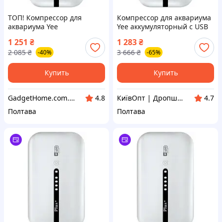
ТОП! Компрессор для
Компрессор для аквариума
аквариума Yee
Yee аккумуляторный с USB
аккумуляторный с USB
кабелем 3 Вт
1 251
₴
1 283
₴
кабелем 3 Вт
(6922192995886)- (Мрія)
2 085
₴
3 666
₴
-40%
-65%
(6922192995886) - (gHome)
Купить
Купить
GadgetHome.com.ua
КиївОпт | Дропшип, Опт, Роздріб
4.8
4.7
Полтава
Полтава