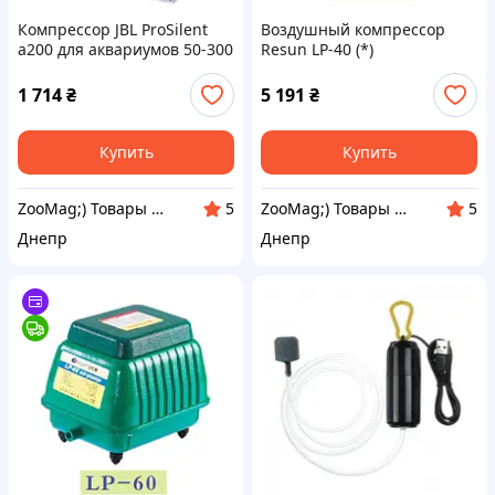
Компрессор JBL ProSilent
Воздушный компрессор
a200 для аквариумов 50-300
Resun LP-40 (*)
л (*)
1 714
₴
5 191
₴
Купить
Купить
ZooMag;) Товары для животных
ZooMag;) Товары для животных
5
5
Днепр
Днепр