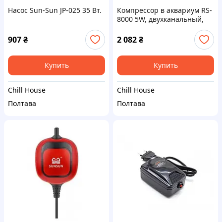
Насос Sun-Sun JP-025 35 Вт.
Компрессор в аквариум RS-
8000 5W, двухканальный,
10л мин
907
₴
2 082
₴
Купить
Купить
Chill House
Chill House
Полтава
Полтава