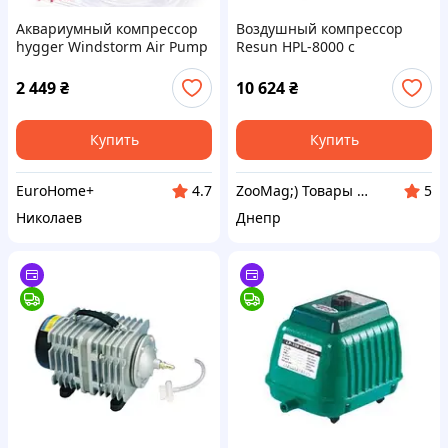
Аквариумный компрессор
Воздушный компрессор
hygger Windstorm Air Pump
Resun HPL-8000 с
Kit HG158 (15W, 1325 л/ч)
бесперебойной подачей
мощный аэратор для
воздуха (*)
2 449
₴
10 624
₴
больших аквариумов и
прудов
Купить
Купить
EuroHome+
ZooMag;) Товары для животных
4.7
5
Николаев
Днепр