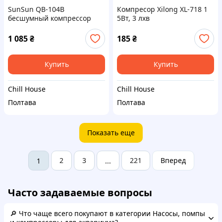
SunSun QB-104B
Компресор Xilong XL-718 1
бесшумный компрессор
5Вт, 3 лхв
1,5Вт.
1 085
₴
185
₴
Купить
Купить
Chill House
Chill House
Полтава
Полтава
Показать еще
2
3
221
Вперед
1
...
Часто задаваемые вопросы
🔎 Что чаще всего покупают в категории Насосы, помпы