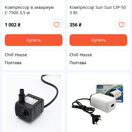
Компрессор в аквариум
Компрессор Sun Sun CIP-50
С-7500 3,5 w
3 Вт.
двухканальный, 2х3л мин
1 002
₴
356
₴
Купить
Купить
Chill House
Chill House
Полтава
Полтава