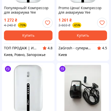
Популярный! Компрессор
Promo Цена! Компрессор
для аквариума Yee
для аквариума Yee
аккумуляторный с USB
аккумуляторный с USB
1 272
₴
1 261
₴
кабелем 3 Вт
кабелем 3 Вт
4 240
₴
3 603
₴
-70%
-65%
(6922192995886) - Лучшее
(6922192995886) - только на
качество только на
ZaGrosh.com.ua
Купить
Купить
ТОП ПРОДАЖ | Интернет-супермаркет «NUKLEON»
ZaGrosh - супермаркет низких цен
4.8
4.5
Киев, Ровно, Запорожье
Киев