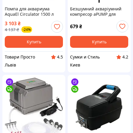
Помпа для аквариума
Безшумний акваріумний
AquaEl Circulator 1500 л
компресор aPUMP для
(5905546131889)
акваріумів до 100л 00
3 103
₴
679
₴
4 137
₴
-24%
Купить
Купить
Товари Просто
Сумки и Стиль
4.5
4.2
Львів
Киев