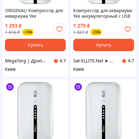
ORIGINAL! Компрессор для
Компрессор для аквариума
аквариума Yee
Yee аккумуляторный с USB
аккумуляторный с USB
кабелем 3 Вт
1 293
₴
1 279
₴
кабелем 3 Вт
(6922192995886)
1 616
₴
1 827
₴
-19%
-29%
(6922192995886) - Качество!
Гарантия! MegaTorg.com.ua
Купить
Купить
MegaTorg | Дропшиппинг и Опт
Sat-ELLITE.Net ➤ ИНТЕРНЕТ-СУПЕРМАРКЕТ
4.7
4.7
Киев
Киев