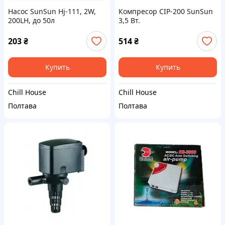
Насос SunSun Hj-111, 2W,
Компресор CIP-200 SunSun
200LH, до 50л
3,5 Вт.
203
₴
514
₴
Купить
Купить
Chill House
Chill House
Полтава
Полтава