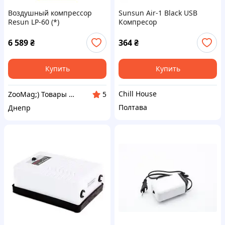
Воздушный компрессор
Sunsun Air-1 Black USB
Resun LP-60 (*)
Компресор
6 589
₴
364
₴
Купить
Купить
Chill House
ZooMag;) Товары для животных
5
Полтава
Днепр