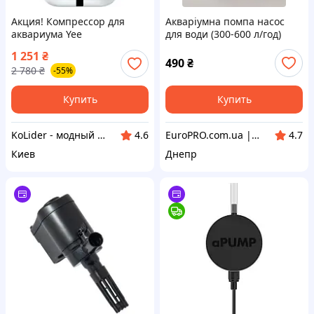
Акция! Компрессор для
Акваріумна помпа насос
аквариума Yee
для води (300-600 л/год)
аккумуляторный с USB
18119
1 251
₴
кабелем 3 Вт
490
₴
2 780
₴
-55%
(6922192995886) - По
лучшей цене!
Купить
Купить
KoLider - модный магазин
EuroPRO.com.ua | Бытовая Техника из Европы
4.6
4.7
Киев
Днепр