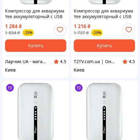
Компрессор для аквариума
Компрессор для аквариума
Yee аккумуляторный с USB
Yee аккумуляторный с USB
кабелем 3 Вт
кабелем 3 Вт
1 284
₴
1 216
₴
(6922192995886)
(6922192995886)
1 834
₴
1 737
₴
-29%
-29%
Купить
Купить
Ларчик UA - магазин трендовых товаров
T2TV.com.ua | Онлайн Гипермаркет
4.5
4.5
Киев
Киев