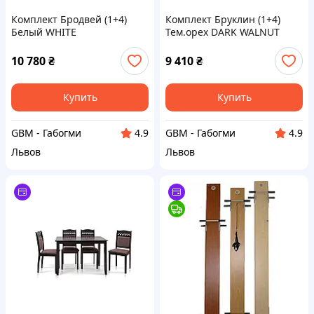
Комплект Бродвей (1+4)
Комплект Бруклин (1+4)
Белый WHITE
Тем.орех DARK WALNUT
10 780
₴
9 410
₴
Купить
Купить
GBM - Габогми
GBM - Габогми
4.9
4.9
Львов
Львов