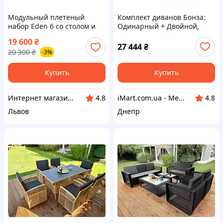
Модульный плетеный
Комплект диванов Бонза:
набор Eden 6 со столом и
Одинарный + Двойной,
подушками для 6 человек в
обивка Кетч Ми 20,
19 600
₴
графитном цвете
Richman
27 444
₴
20 300
₴
-3%
Купить
Купить
Интернет магазин "Patio - sad.com"
iMart.com.ua - Мебель. Меловые ценники. Стол, стул, письменные столы, шкафы, кровати
4.8
4.8
Львов
Днепр