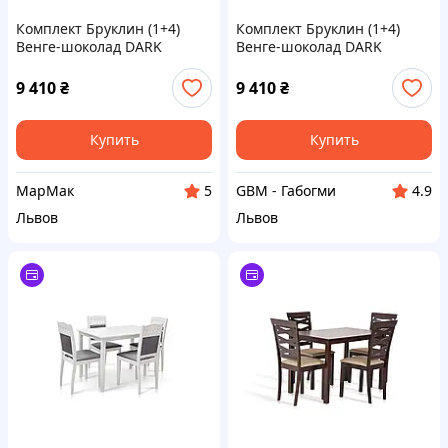
Комплект Бруклин (1+4)
Комплект Бруклин (1+4)
Венге-шоколад DARK
Венге-шоколад DARK
CAPUCINO
CAPUCINO
9 410
₴
9 410
₴
Купить
Купить
МарМак
GBM - Габогми
5
4.9
Львов
Львов