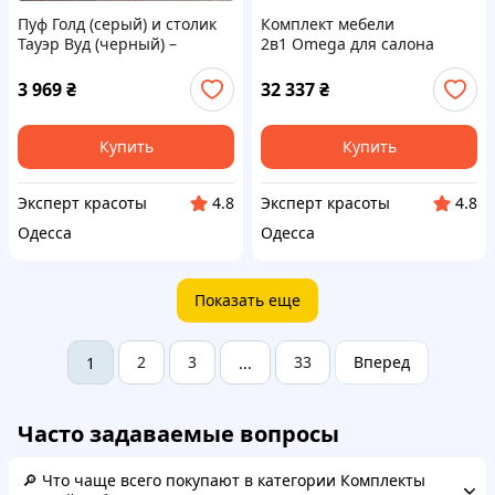
Пуф Голд (серый) и столик
Комплект мебели
Тауэр Вуд (черный) –
2в1 Omega для салона
комплект для гардеробной
красоты и ресепшн зоны
студии или лаунж-
(диван + кресло)
3 969
₴
32 337
₴
пространства
Купить
Купить
Эксперт красоты
Эксперт красоты
4.8
4.8
Одесса
Одесса
Показать еще
2
3
33
Вперед
1
...
Часто задаваемые вопросы
🔎 Что чаще всего покупают в категории Комплекты