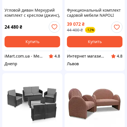
Угловой диван Меркурий
Функциональный комплект
комплект с креслом (джинс),
садовой мебели NAPOLI
механизм дельфин, ЛДСП, с
MIDI 8 - 13 вариантов
39 072
₴
нишами
трансформации для 8
24 480
₴
44 400
₴
-12%
человек
Купить
Купить
iMart.com.ua - Мебель. Меловые ценники. Стол, стул, письменные столы, шкафы, кровати
Интернет магазин "Patio - sad.com"
4.8
4.8
Днепр
Львов