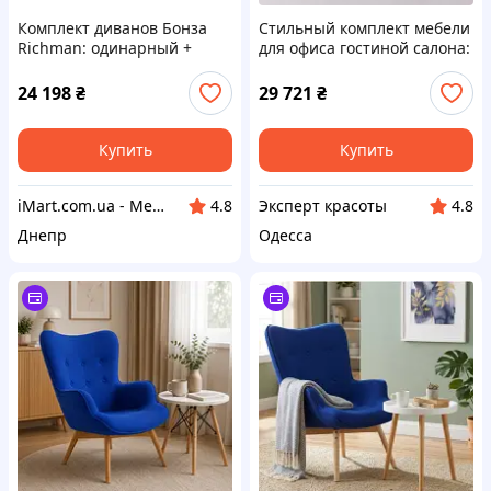
Комплект диванов Бонза
Стильный комплект мебели
Richman: одинарный +
для офиса гостиной салона:
двойной, обивка Бонапарт
красное кресло Eгг +
11, современный стиль
журнальный столик Макс
24 198
₴
29 721
₴
Купить
Купить
iMart.com.ua - Мебель. Меловые ценники. Стол, стул, письменные столы, шкафы, кровати
Эксперт красоты
4.8
4.8
Днепр
Одесса