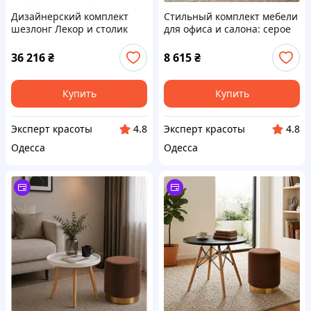
Дизайнерский комплект
Стильный комплект мебели
шезлонг Лекор и столик
для офиса и салона: серое
Барселона Мебель для
кресло Флор и столик Осака
лаунж-зоны офиса и
36 216
₴
8 615
₴
квартиры
Купить
Купить
Эксперт красоты
Эксперт красоты
4.8
4.8
Одесса
Одесса