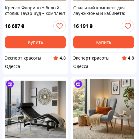
Кресло Флорино + белый
Стильный комплект для
столик Тауэр Вуд – комплект
лаунж-зоны и кабинета:
мебели для зоны ожидания
кресло Флорино +
и отдыха
журнальный стол Осака
16 687
₴
16 191
₴
Купить
Купить
Эксперт красоты
Эксперт красоты
4.8
4.8
Одесса
Одесса