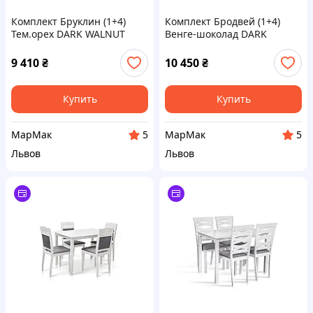
Комплект Бруклин (1+4)
Комплект Бродвей (1+4)
Тем.орех DARK WALNUT
Венге-шоколад DARK
CAPUCINO
9 410
₴
10 450
₴
Купить
Купить
МарМак
МарМак
5
5
Львов
Львов