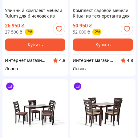
Уличный комплект мебели
Комплект садовой мебели
Tulum для 6 человек из
Ritual из техноротанга для
техноротанга - стол+кресла
7 человек - 3-х местный и 2-
26 950
₴
50 950
₴
- современный дизайн,
х местный диваны, 2 кресла
27 500
₴
52 000
₴
-2%
-2%
надежность и комфорт
и 2+1 столика
Купить
Купить
Интернет магазин "Patio - sad.com"
Интернет магазин "Patio - sad.com"
4.8
4.8
Львов
Львов