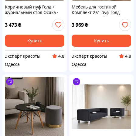
Коричневый пуф Голд +
Мебель для гостиной
журнальный стол Осака -
Комплект 2в1 пуф Голд
дизайнерский комплект
(коричневый) +
мебели для дома и офиса
журнальный столик Тауэр
3 473
₴
3 969
₴
Вуд (черный)
Купить
Купить
Эксперт красоты
Эксперт красоты
4.8
4.8
Одесса
Одесса