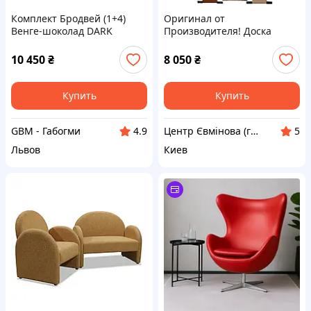
Комплект Бродвей (1+4)
Оригинал от
Венге-шоколад DARK
Производителя! Доска
CAPUCINO
Евминова для
позвоночника
10 450
₴
8 050
₴
Купить
Купить
GBM - Габогми
Центр Євмінова (головний офіс)
4.9
5
Львов
Киев