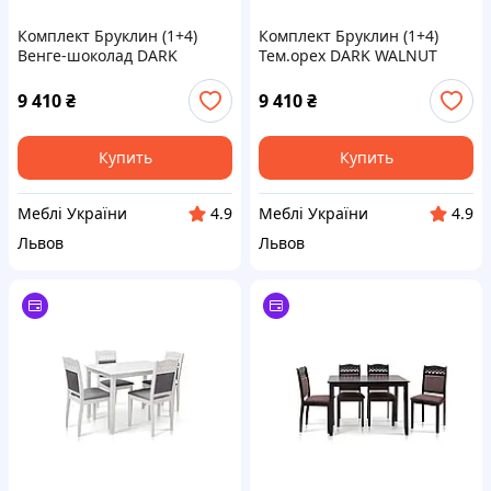
Комплект Бруклин (1+4)
Комплект Бруклин (1+4)
Венге-шоколад DARK
Тем.орех DARK WALNUT
CAPUCINO
9 410
₴
9 410
₴
Купить
Купить
Меблі України
Меблі України
4.9
4.9
Львов
Львов