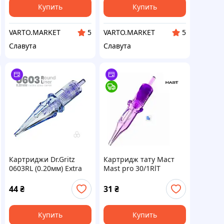
Купить
Купить
VARTO.MARKET
VARTO.MARKET
5
5
Славута
Славута
Картриджи Dr.Gritz
Картридж тату Маст
0603RL (0.20мм) Extra
Mast pro 30/1RlT
Long Taper 1 шт
(1001RLT) 1 шт
44
₴
31
₴
Купить
Купить