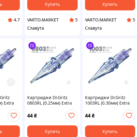
ь
Купить
Купить
VARTO.MARKET
VARTO.MARKET
4.7
5
5
Славута
Славута
Gritz
Картриджи Dr.Gritz
Картриджи Dr.Gritz
) Extra
0803RL (0.25мм) Extra
1003RL (0.30мм) Extra
шт
Long Taper 1 шт
Long Taper 1 шт
44
₴
44
₴
ь
Купить
Купить