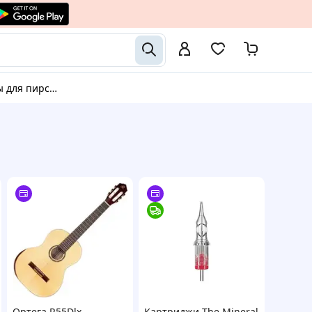
, татуировок и татуажа
Ортега R55Dlx
Картриджи The Mineral