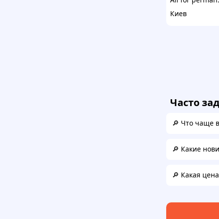
Киев
Часто за
🔎 Что чаще 
🔎 Какие нов
🔎 Какая цен