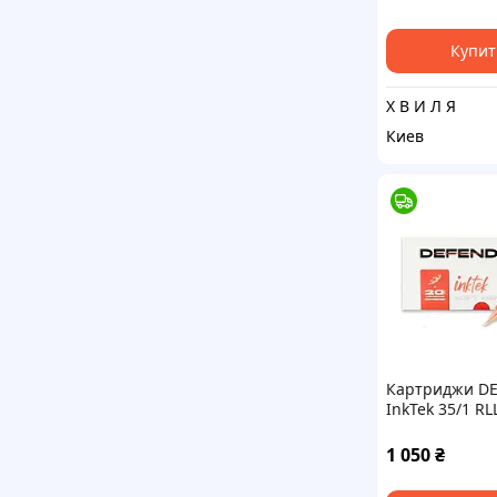
Купит
Х В И Л Я
Киев
Картриджи D
InkTek 35/1 RL
1 050
₴