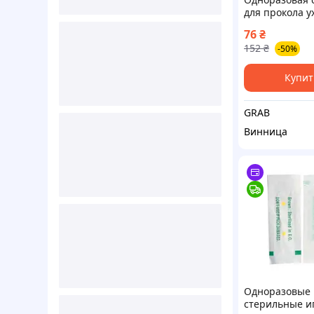
для прокола у
пистолет для 
76
₴
и сережка
152
₴
-50%
Купит
GRAB
Винница
Одноразовые
стерильные и