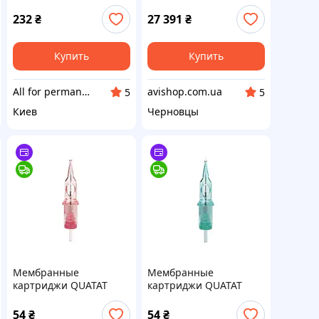
GUAPA для татуажа
232
₴
27 391
₴
Купить
Купить
All for permanent make-up
avishop.com.ua
5
5
Киев
Черновцы
Мембранные
Мембранные
картриджи QUATAT
картриджи QUATAT
VIPER PMU для
VIPER PMU для
перманентного
перманентного
54
₴
54
₴