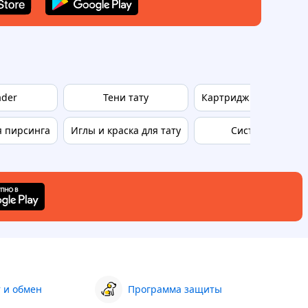
ader
Тени тату
Картриджи для ксеро
я пирсинга
Иглы и краска для тату
Система для пр
 и обмен
Программа защиты