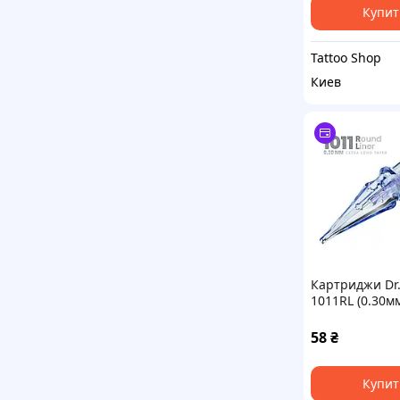
Купит
Tattoo Shop
Киев
Картриджи Dr.
1011RL (0.30мм
Long Taper 1 
58
₴
Купит