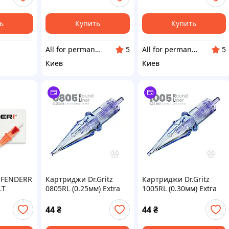
макияжа SLO 0.3/1
макияжа PM 0,35/1
RLLT, 1 шт.
RLLT, 1 шт
ь
Купить
Купить
All for permanent make-up
All for permanent make-up
5
5
Киев
Киев
EFENDERR
Картриджи Dr.Gritz
Картриджи Dr.Gritz
LT
0805RL (0.25мм) Extra
1005RL (0.30мм) Extra
Long Taper 1 шт
Long Taper 1 шт
44
₴
44
₴