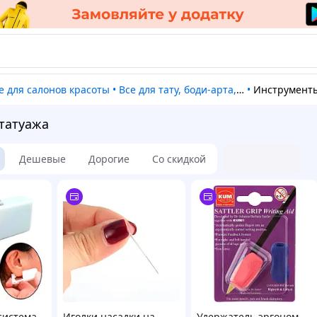
се для салонов красоты
•
Все для тату, боди-арта, пирсинга
•
Инструменты для пирсинга
 татуажа
Дешевые
Дорогие
Со скидкой
система
Иголки насадки на
Удержатель эргоном