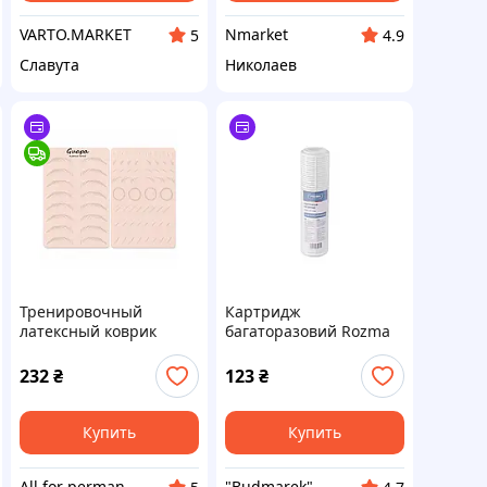
VARTO.MARKET
Nmarket
5
4.9
Славута
Николаев
Тренировочный
Картридж
латексный коврик
багаторазовий Rozma
GUAPA для татуажа
SC-10 EKP
232
₴
123
₴
Купить
Купить
All for permanent make-up
"Budmarek"