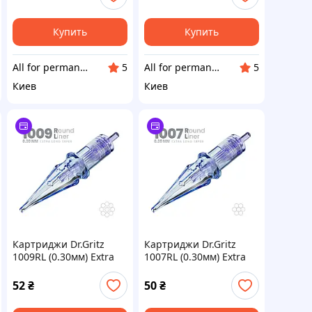
макияжа PM 0.3/1 RLLT,
макияжа 0.3/1 RLLT, 1
1 шт
шт
Купить
Купить
All for permanent make-up
All for permanent make-up
5
5
Киев
Киев
Картриджи Dr.Gritz
Картриджи Dr.Gritz
1009RL (0.30мм) Extra
1007RL (0.30мм) Extra
Long Taper 1 шт
Long Taper 1 шт
52
₴
50
₴