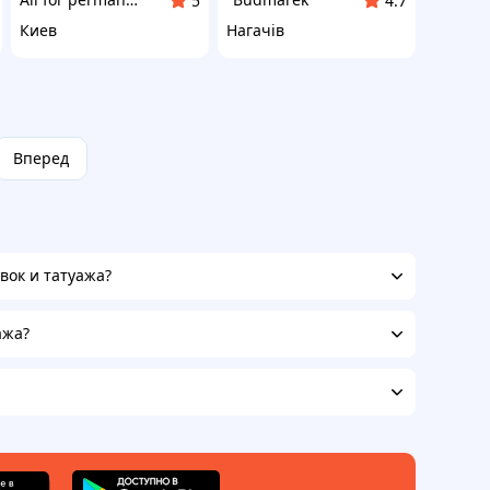
5
4.7
Киев
Нагачів
Вперед
вок и татуажа?
ажа?