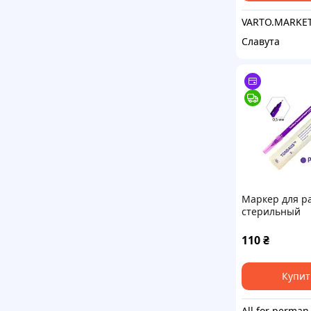
VARTO.MARKE
Славута
Маркер для р
стерильный
хирургически
Tondaus 0,5 м
110
₴
(фиолетовый)
Купит
All fo