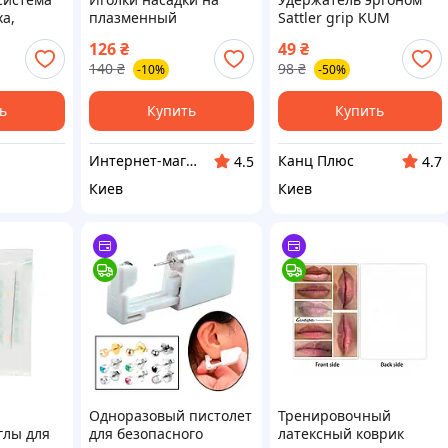
ха,
плазменный
Sattler grip KUM
пирсинга
коагулятор
126
₴
49
₴
140
₴
98
₴
-10%
-50%
ь
Купить
Купить
Интернет-магазин Восторг Онлайн - товары для различных людей!
Канц Плюс
4.5
4.7
Киев
Киев
Одноразовый пистолет
Тренировочный
глы для
для безопасного
латексный коврик