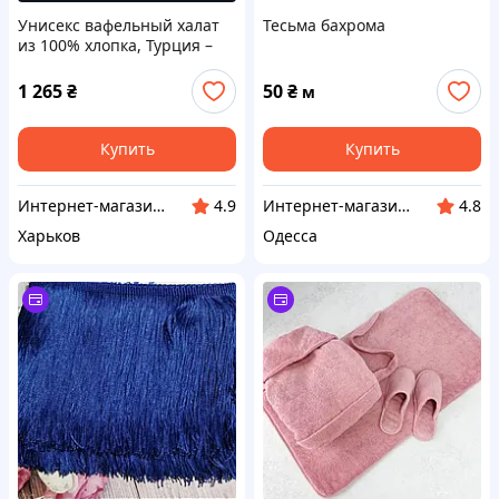
Унисекс вафельный халат
Тесьма бахрома
из 100% хлопка, Турция –
для дома и СПА XXL 52-54
1 265
₴
50
₴
м
Купить
Купить
Интернет-магазин "Sweet Home"
Интернет-магазин Sizam
4.9
4.8
Харьков
Одесса