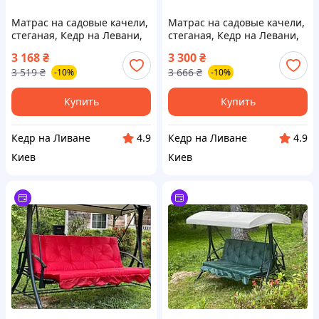
Матрас на садовые качели,
Матрас на садовые качели,
стеганая, Кедр на Левани,
стеганая, Кедр на Левани,
серия Оксфорд,150х60х10
серия Оксфорд, 170х60х10
3 168
₴
3 300
₴
см, цвет серый
см, цвет синий
3 519
₴
3 666
₴
-10%
-10%
Купить
Купить
Кедр на Ливане
Кедр на Ливане
4.9
4.9
Киев
Киев