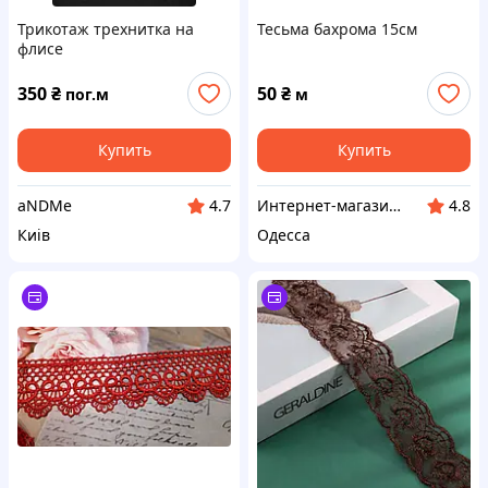
Трикотаж трехнитка на
Тесьма бахрома 15см
флисе
350
₴
50
₴
пог.м
м
Купить
Купить
aNDMe
Интернет-магазин Sizam
4.7
4.8
Киів
Одесса