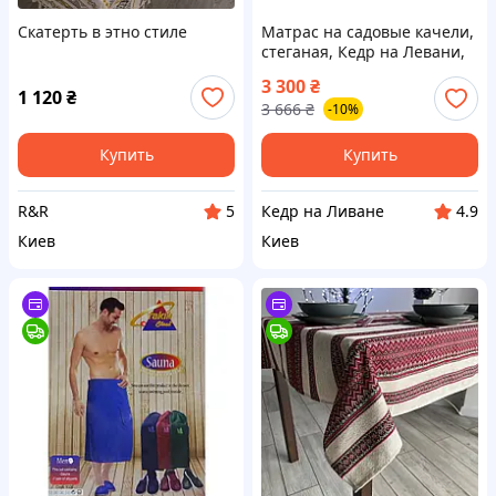
Скатерть в этно стиле
Матрас на садовые качели,
стеганая, Кедр на Левани,
серия Оксфорд, 170х60х10
3 300
₴
см, цвет серый
1 120
₴
3 666
₴
-10%
Купить
Купить
R&R
Кедр на Ливане
5
4.9
Киев
Киев