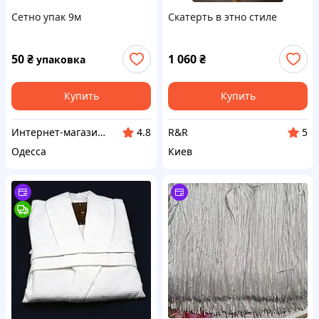
Сетно упак 9м
Скатерть в этно стиле
50
₴
1 060
₴
упаковка
Купить
Купить
Интернет-магазин Sizam
R&R
4.8
5
Одесса
Киев