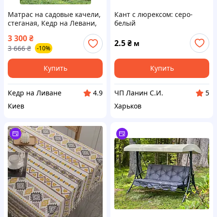
Матрас на садовые качели,
Кант с люрексом: серо-
стеганая, Кедр на Левани,
белый
серия Оксфорд, 170х60х10
3 300
₴
см, цвет коричневый
2.5
₴
м
3 666
₴
-10%
Купить
Купить
Кедр на Ливане
ЧП Ланин С.И.
4.9
5
Киев
Харьков