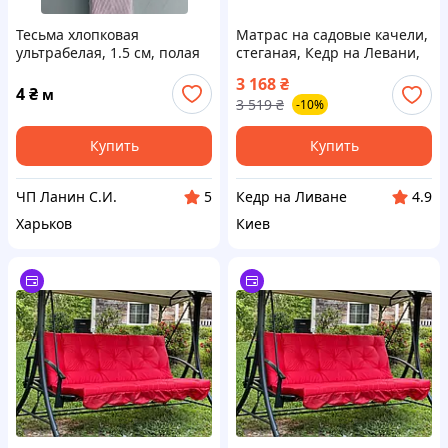
Тесьма хлопковая
Матрас на садовые качели,
ультрабелая, 1.5 см, полая
стеганая, Кедр на Левани,
серия Оксфорд, 150х60х10
3 168
₴
см, цвет синий
4
₴
м
3 519
₴
-10%
Купить
Купить
ЧП Ланин С.И.
Кедр на Ливане
5
4.9
Харьков
Киев