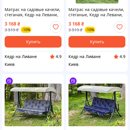
Матрас на садовые качели,
Матрас на садовые качели,
стеганая, Кедр на Левани,
стеганые, Кедр на Левани,
серия Оксфорд, 150х60х10
серия Оксфорд, 150х60х10
3 168
₴
3 168
₴
см, цвет зеленый
см, цвет коричневый
3 519
₴
3 519
₴
-10%
-10%
Купить
Купить
Кедр на Ливане
Кедр на Ливане
4.9
4.9
Киев
Киев