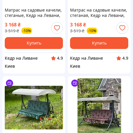
Матрас на садовые качели,
Матрас на садовые качели,
стеганые, Кедр на Левани,
стеганая, Кедр на Левани,
серия Оксфорд, 150х60х5
серия Оксфорд, 150х60х10
3 168
₴
3 168
₴
см, цвет красный
см, цвет красный
3 519
₴
3 519
₴
-10%
-10%
Купить
Купить
Кедр на Ливане
Кедр на Ливане
4.9
4.9
Киев
Киев