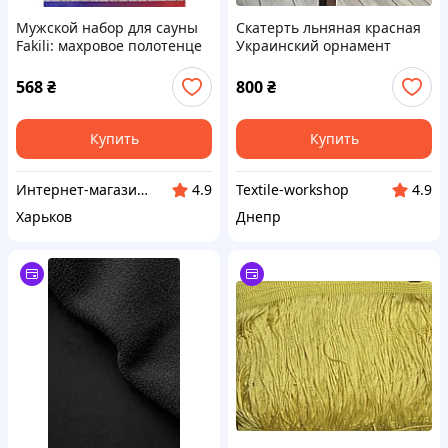
Мужской набор для сауны
Скатерть льняная красная
Fakili: махровое полотенце
Украинский орнамент
и тапочки, 100% хлопок
шоколадный
568
₴
800
₴
Купить
Купить
Интернет-магазин "Sweet Home"
Textile-workshop
4.9
4.9
Харьков
Днепр