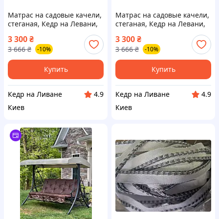
Матрас на садовые качели,
Матрас на садовые качели,
стеганая, Кедр на Левани,
стеганая, Кедр на Левани,
серия Оксфорд, 170х60х10
серия Оксфорд, 170х60х10
3 300
₴
3 300
₴
см, цвет красный
см, цвет серый
3 666
₴
3 666
₴
-10%
-10%
Купить
Купить
Кедр на Ливане
Кедр на Ливане
4.9
4.9
Киев
Киев